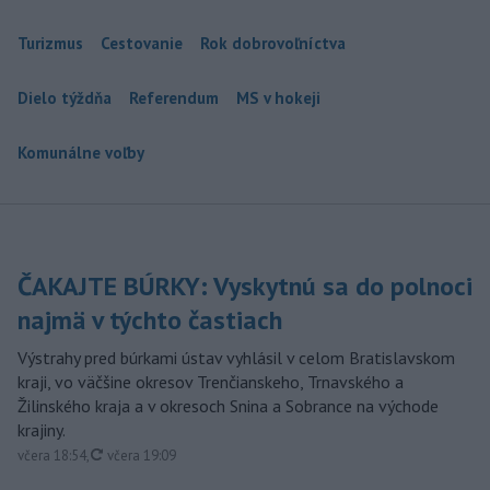
Turizmus
Cestovanie
Rok dobrovoľníctva
Dielo týždňa
Referendum
MS v hokeji
Komunálne voľby
ČAKAJTE BÚRKY: Vyskytnú sa do polnoci
najmä v týchto častiach
Výstrahy pred búrkami ústav vyhlásil v celom Bratislavskom
kraji, vo väčšine okresov Trenčianskeho, Trnavského a
Žilinského kraja a v okresoch Snina a Sobrance na východe
krajiny.
aktualizované
včera 18:54
,
včera 19:09