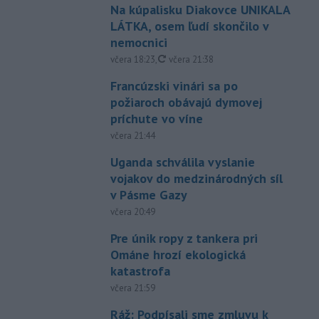
Na kúpalisku Diakovce UNIKALA
LÁTKA, osem ľudí skončilo v
nemocnici
aktualizované
včera 18:23
,
včera 21:38
Francúzski vinári sa po
požiaroch obávajú dymovej
príchute vo víne
včera 21:44
Uganda schválila vyslanie
vojakov do medzinárodných síl
v Pásme Gazy
včera 20:49
Pre únik ropy z tankera pri
Ománe hrozí ekologická
katastrofa
včera 21:59
Ráž: Podpísali sme zmluvu k