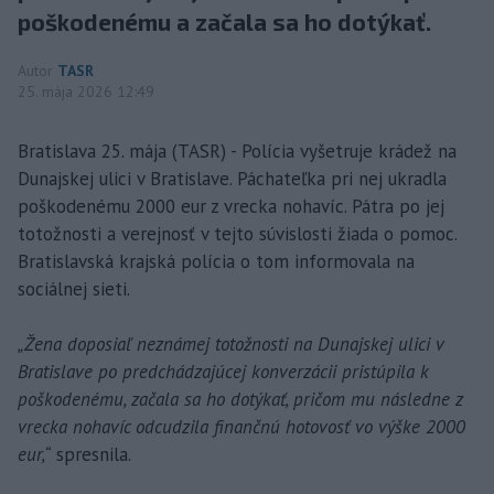
poškodenému a začala sa ho dotýkať.
Autor
TASR
25. mája 2026 12:49
Bratislava 25. mája (TASR) - Polícia vyšetruje krádež na
Dunajskej ulici v Bratislave. Páchateľka pri nej ukradla
poškodenému 2000 eur z vrecka nohavíc. Pátra po jej
totožnosti a verejnosť v tejto súvislosti žiada o pomoc.
Bratislavská krajská polícia o tom informovala na
sociálnej sieti.
„Žena doposiaľ neznámej totožnosti na Dunajskej ulici v
Bratislave po predchádzajúcej konverzácii pristúpila k
poškodenému, začala sa ho dotýkať, pričom mu následne z
vrecka nohavíc odcudzila finančnú hotovosť vo výške 2000
eur,“
spresnila.