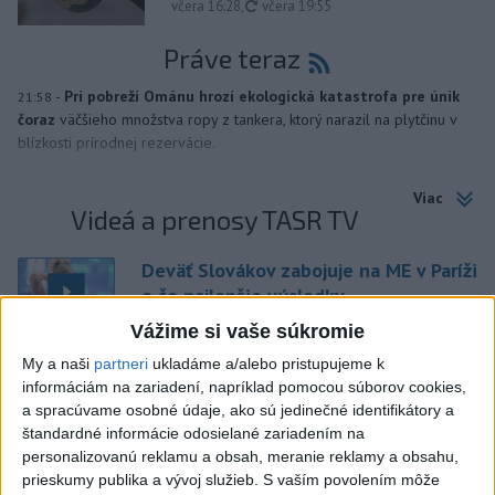
aktualizované
včera 16:28
,
včera 19:55
Práve teraz
-
Pri pobreží Ománu hrozí ekologická katastrofa pre únik
21:58
čoraz
väčšieho množstva ropy z tankera, ktorý narazil na plytčinu v
blízkosti prírodnej rezervácie.
Viac
Videá a prenosy TASR TV
Deväť Slovákov zabojuje na ME v Paríži
o čo najlepšie výsledky
Vážime si vaše súkromie
My a naši
partneri
ukladáme a/alebo pristupujeme k
Viac
informáciám na zariadení, napríklad pomocou súborov cookies,
Najčítanejšie
a spracúvame osobné údaje, ako sú jedinečné identifikátory a
štandardné informácie odosielané zariadením na
6h
24h
7d
personalizovanú reklamu a obsah, meranie reklamy a obsahu,
prieskumy publika a vývoj služieb.
S vaším povolením môže
1