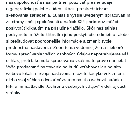
ÚPLNÉ ZATMENIE SLNKA: Časť Európy
naša spoločnosť a naši partneri používať presné údaje
zahalí tma, hrozia dôsledky
o geografickej polohe a identifikáciu prostredníctvom
skenovania zariadenia. Súhlas s vyššie uvedeným spracúvaním
2
zo strany našej spoločnosti a našich 824 partnerov môžete
Kruhová križovatka v Poprade v smere z Hozelca bude
poskytnúť kliknutím na príslušné tlačidlo. Skôr než súhlas
hotová budúci rok
poskytnete, môžete kliknutím jeho poskytnutie odmietnuť alebo
3
si preštudovať podrobnejšie informácie a zmeniť svoje
Prešovský kraj vyzýva k využitiu bezplatného parkoviska v
prednostné nastavenia.
Zoberte na vedomie, že na niektoré
Tatrách
formy spracúvania vašich osobných údajov nepotrebujeme váš
4
súhlas, proti takémuto spracovaniu však máte právo namietať.
ČAKAJTE BÚRKY: Vyskytnú sa do polnoci najmä v týchto
Vaše prednostné nastavenia sa budú vzťahovať len na túto
častiach
webovú lokalitu. Svoje nastavenia môžete kedykoľvek zmeniť
5
alebo svoj súhlas odvolať návratom na túto webovú stránku
V Košiciach Nad jazerom začína výstavba
kliknutím na tlačidlo „Ochrana osobných údajov“ v dolnej časti
chodníka,otvorili aj pumptrack
stránky.
6
Na kúpalisku Diakovce UNIKALA LÁTKA, osem ľudí
skončilo v nemocnici
7
DPB: Všetky autobusy a trolejbusy majú klimatizáciu
Najnovšie správy na Teraz.sk