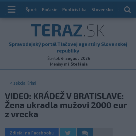
Index
Šport
Počasie
Publicistika
Slovensko
Zahranič
TERAZ
.SK
Spravodajský portál Tlačovej agentúry Slovenskej
republiky
Štvrtok
6. august 2026
Meniny má
Štefánia
< sekcia
Krimi
VIDEO: KRÁDEŽ V BRATISLAVE:
Žena ukradla mužovi 2000 eur
z vrecka
Zdieľaj na Facebooku