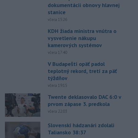
dokumentácii obnovy hlavnej
stanice
včera 15:26
KDH žiada ministra vnútra o
vysvetlenie nákupu
kamerových systémov
včera 17:40
V Budapešti opäť padol
teplotný rekord, tretí za päť
týždňov
včera 19:15
Twente deklasovalo DAC 6:0 v
prvom zápase 3. predkola
včera 22:03
Slovenskí hádzanári zdolali
Taliansko 38:37