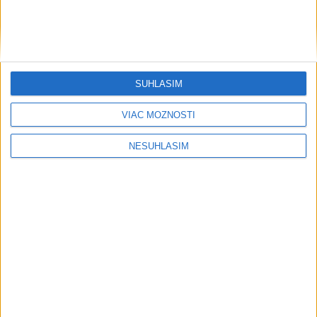
SÚHLASÍM
VIAC MOŽNOSTÍ
NESÚHLASÍM
....