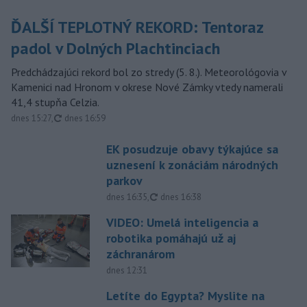
ĎALŠÍ TEPLOTNÝ REKORD: Tentoraz
padol v Dolných Plachtinciach
Predchádzajúci rekord bol zo stredy (5. 8.). Meteorológovia v
Kamenici nad Hronom v okrese Nové Zámky vtedy namerali
41,4 stupňa Celzia.
aktualizované
dnes 15:27
,
dnes 16:59
EK posudzuje obavy týkajúce sa
uznesení k zonáciám národných
parkov
aktualizované
dnes 16:35
,
dnes 16:38
VIDEO: Umelá inteligencia a
robotika pomáhajú už aj
záchranárom
dnes 12:31
Letíte do Egypta? Myslite na