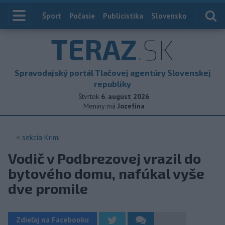
Index
Šport
Počasie
Publicistika
Slovensko
Zahranič
TERAZ
.SK
Spravodajský portál Tlačovej agentúry Slovenskej
republiky
Štvrtok
6. august 2026
Meniny má
Jozefína
< sekcia
Krimi
Vodič v Podbrezovej vrazil do
bytového domu, nafúkal vyše
dve promile
Zdieľaj na Facebooku