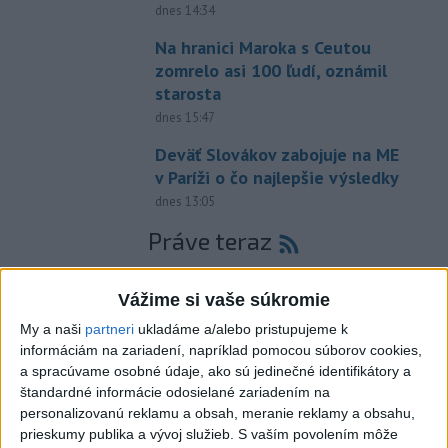
dnes 14:34
Na hranici Maroka s Ceutou
zomrelo asi 100 ľudí, oznámil
starosta
dnes 15:47
Deväť Slovákov zabojuje na ME
v Paríži o čo najlepšie výsledky
dnes 13:05
Práve teraz
-
Európska komisia (EK) monitoruje situáciu a posudzuje
16:35
všetky
vznesené obavy týkajúce sa vládnych uznesení k zonáciám
Vážime si vaše súkromie
národných parkov. Zároveň posudzuje ôsmu žiadosť o platbu z plánu
My a naši
partneri
ukladáme a/alebo pristupujeme k
obnovy.
informáciám na zariadení, napríklad pomocou súborov cookies,
a spracúvame osobné údaje, ako sú jedinečné identifikátory a
Viac
štandardné informácie odosielané zariadením na
Videá a prenosy TASR TV
personalizovanú reklamu a obsah, meranie reklamy a obsahu,
prieskumy publika a vývoj služieb.
S vaším povolením môže