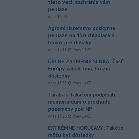
tieto veci, zachránia vám
peniaze
dnes 15:00
Agroministerstvo poskytne
peniaze na 150 chladiacich
boxov pre diviaky
aktualizované
dnes 12:11
,
dnes 13:22
ÚPLNÉ ZATMENIE SLNKA: Časť
Európy zahalí tma, hrozia
dôsledky
aktualizované
dnes 13:35
,
dnes 14:03
Taraba s Takáčom podpísali
memorandum o prechode
pozemkov pod NP
aktualizované
dnes 13:26
,
dnes 14:05
EXTRÉMNE HORÚČAVY: Takéto
môžu byť dôsledky