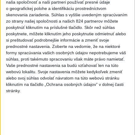
Deväť Slovákov zabojuje na ME v Paríži
naša spoločnosť a naši partneri používať presné údaje
o čo najlepšie výsledky
o geografickej polohe a identifikáciu prostredníctvom
skenovania zariadenia. Súhlas s vyššie uvedeným spracúvaním
zo strany našej spoločnosti a našich 824 partnerov môžete
poskytnúť kliknutím na príslušné tlačidlo. Skôr než súhlas
Viac
poskytnete, môžete kliknutím jeho poskytnutie odmietnuť alebo
Najčítanejšie
si preštudovať podrobnejšie informácie a zmeniť svoje
prednostné nastavenia.
Zoberte na vedomie, že na niektoré
6h
24h
7d
formy spracúvania vašich osobných údajov nepotrebujeme váš
súhlas, proti takémuto spracovaniu však máte právo namietať.
Afganec, ktorý v Mníchove vrazil autom
1
Vaše prednostné nastavenia sa budú vzťahovať len na túto
do davu, dostal TREST
webovú lokalitu. Svoje nastavenia môžete kedykoľvek zmeniť
alebo svoj súhlas odvolať návratom na túto webovú stránku
2
kliknutím na tlačidlo „Ochrana osobných údajov“ v dolnej časti
ÚPLNÉ ZATMENIE SLNKA: Časť Európy zahalí tma,
stránky.
hrozia dôsledky
3
Orbánová telefonovala s Blanárom a Tarabom o pomoci
na Dunaji
4
V Košiciach Nad jazerom začína výstavba
chodníka,otvorili aj pumptrack