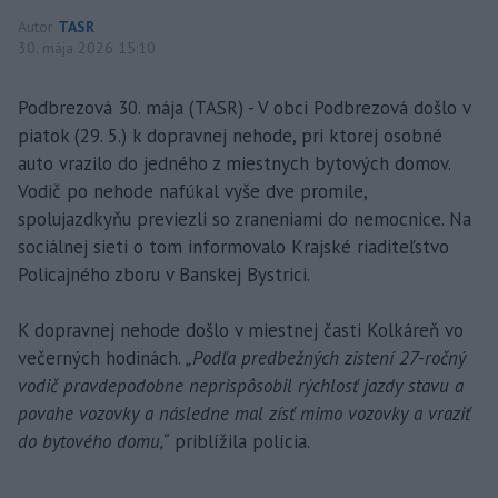
Autor
TASR
30. mája 2026 15:10
Podbrezová 30. mája (TASR) - V obci Podbrezová došlo v
piatok (29. 5.) k dopravnej nehode, pri ktorej osobné
auto vrazilo do jedného z miestnych bytových domov.
Vodič po nehode nafúkal vyše dve promile,
spolujazdkyňu previezli so zraneniami do nemocnice. Na
sociálnej sieti o tom informovalo Krajské riaditeľstvo
Policajného zboru v Banskej Bystrici.
K dopravnej nehode došlo v miestnej časti Kolkáreň vo
večerných hodinách.
„Podľa predbežných zistení 27-ročný
vodič pravdepodobne neprispôsobil rýchlosť jazdy stavu a
povahe vozovky a následne mal zísť mimo vozovky a vraziť
do bytového domu,“
priblížila polícia.