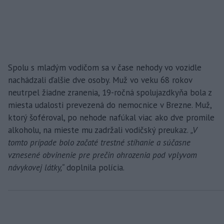
Spolu s mladým vodičom sa v čase nehody vo vozidle
nachádzali ďalšie dve osoby. Muž vo veku 68 rokov
neutrpel žiadne zranenia, 19-ročná spolujazdkyňa bola z
miesta udalosti prevezená do nemocnice v Brezne. Muž,
ktorý šoféroval, po nehode nafúkal viac ako dve promile
alkoholu, na mieste mu zadržali vodičský preukaz.
„V
tomto prípade bolo začaté trestné stíhanie a súčasne
vznesené obvinenie pre prečin ohrozenia pod vplyvom
návykovej látky,“
doplnila polícia.