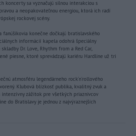
ch koncerty sa vyznačujú silnou interakciou s
ravou a neopakovateľnou energiou, ktorá ich radí
ópskej rockovej scény.
sa fanúšikovia konečne dočkajú bratislavského
ciálnych informácií kapela odohrá špeciálny
ú skladby Dr. Love, Rhythm from a Red Car,
ené piesne, ktoré sprevádzajú kariéru Hardline už tri
ečnú atmosféru legendárneho rock‘n‘rollového
tvorený. Klubová blízkosť publika, kvalitný zvuk a
 intenzívny zážitok pre všetkých priaznivcov
ne do Bratislavy je jednou z najvýraznejších