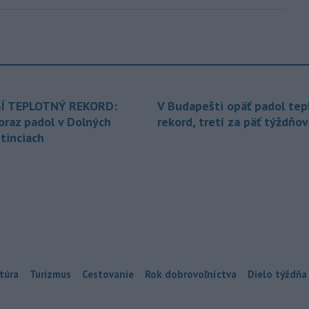
Í TEPLOTNÝ REKORD:
V Budapešti opäť padol tep
oraz padol v Dolných
rekord, tretí za päť týždňov
tinciach
túra
Turizmus
Cestovanie
Rok dobrovoľníctva
Dielo týždňa