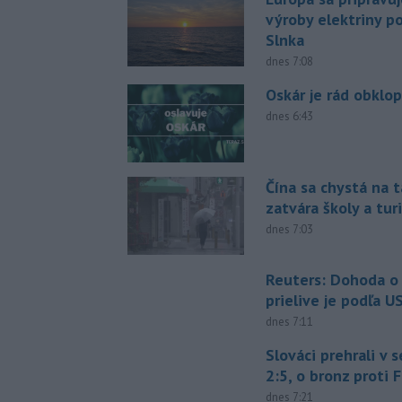
výroby elektriny p
Slnka
dnes 7:08
Oskár je rád obklo
dnes 6:43
Čína sa chystá na t
zatvára školy a tur
dnes 7:03
Reuters: Dohoda 
prielive je podľa 
dnes 7:11
Slováci prehrali v 
2:5, o bronz proti 
dnes 7:21