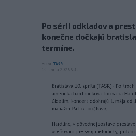
Po sérii odkladov a pres
konečne dočkajú bratisl
termíne.
Autor
TASR
10. apríla 2026 9:32
Bratislava 10. apríla (TASR) - Po troc
americká hard rocková formácia Har
Gioelim. Koncert odohrajú 1. mája od 
manažér Patrik Juričkovič.
Hardline, v pôvodnej zostave presláv
oceňovaní pre svoj melodický, pritom