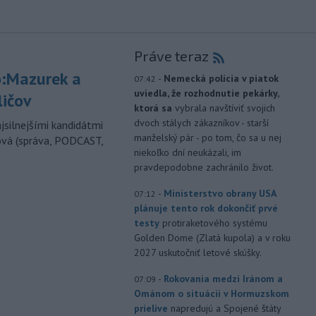
Práve teraz
:Mazurek a
-
Nemecká polícia v piatok
07:42
uviedla, že rozhodnutie pekárky,
ličov
ktorá sa
vybrala navštíviť svojich
dvoch stálych zákazníkov - starší
jsilnejšími kandidátmi
manželský pár - po tom, čo sa u nej
ová (správa, PODCAST,
niekoľko dní neukázali, im
pravdepodobne zachránilo život.
-
Ministerstvo obrany USA
07:12
plánuje tento rok dokončiť prvé
testy
protiraketového systému
Golden Dome (Zlatá kupola) a v roku
2027 uskutočniť letové skúšky.
-
Rokovania medzi Iránom a
07:09
Ománom o situácii v Hormuzskom
prielive
napredujú a Spojené štáty