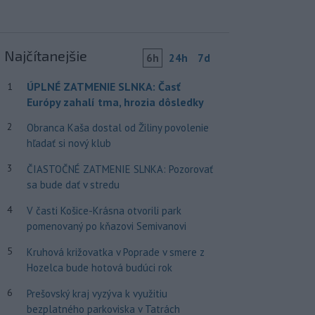
Najčítanejšie
6h
24h
7d
ÚPLNÉ ZATMENIE SLNKA: Časť
1
Európy zahalí tma, hrozia dôsledky
2
Obranca Kaša dostal od Žiliny povolenie
hľadať si nový klub
3
ČIASTOČNÉ ZATMENIE SLNKA: Pozorovať
sa bude dať v stredu
4
V časti Košice-Krásna otvorili park
pomenovaný po kňazovi Semivanovi
5
Kruhová križovatka v Poprade v smere z
Hozelca bude hotová budúci rok
6
Prešovský kraj vyzýva k využitiu
bezplatného parkoviska v Tatrách