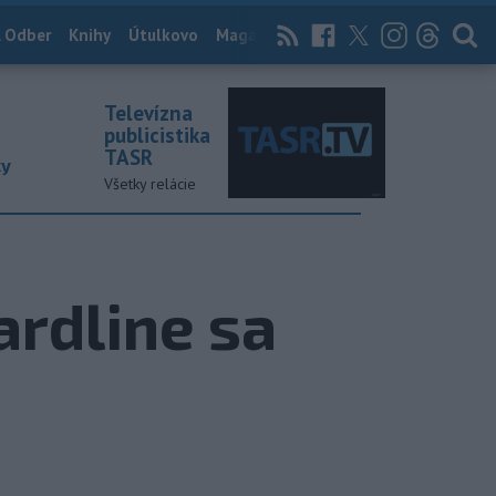
 Odber
Knihy
Útulkovo
Magazín
News Now
Archív
TASR
Televízna
publicistika
TASR
ky
Všetky relácie
rdline sa