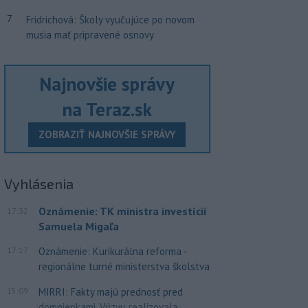
7
Fridrichová: Školy vyučujúce po novom
musia mať pripravené osnovy
Najnovšie správy
na Teraz.sk
ZOBRAZIŤ NAJNOVŠIE SPRÁVY
Vyhlásenia
Oznámenie: TK ministra investícií
17:32
Samuela Migaľa
17:17
Oznámenie: Kurikurálna reforma -
regionálne turné ministerstva školstva
15:09
MIRRI: Fakty majú prednosť pred
domnienkami. Výzvu realizovala