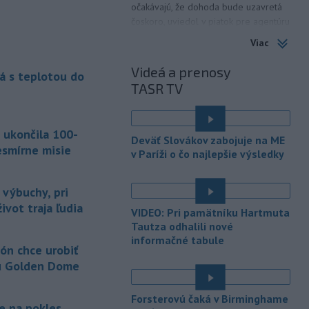
očakávajú, že dohoda bude uzavretá
čoskoro, uviedol v piatok pre agentúru
Reuters nemenovaný americký
Viac
predstaviteľ, píše TASR.
Videá a prenosy
á s teplotou do
-
Úrady vo východnej Číne v
07:01
TASR TV
sobotu zatvorili školy a mnohé
turistické
lokality v reakcii na tajfún
Dolphin, ktorý sa blíži k pevnine. TASR
 ukončila 100-
o tom informuje na základe správy
Deväť Slovákov zabojuje na ME
agentúry AP.
esmírne misie
v Paríži o čo najlepšie výsledky
-
Taliansky tenista Matteo
21:30
Arnaldi vypadol na turnaji ATP
 výbuchy, pri
Masters 1000
v Montreale už v 3.
ivot traja ľudia
VIDEO: Pri pamätníku Hartmuta
kole dvojhry.
Tautza odhalili nové
informačné tabule
-
Pri požiari lesného porastu v
20:18
ón chce urobiť
Trstíne v okrese Trnava zasahuje
u Golden Dome
takmer 50 hasičov.
-
Vláda Konžskej
Forsterovú čaká v Birminghame
20:01
je na pokles