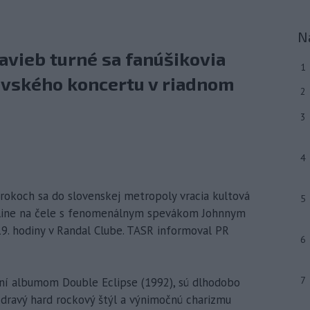
N
tavieb turné sa fanúšikovia
1
avského koncertu v riadnom
2
3
4
h rokoch sa do slovenskej metropoly vracia kultová
5
dline na čele s fenomenálnym spevákom Johnnym
19. hodiny v Randal Clube. TASR informoval PR
6
7
ení albumom Double Eclipse (1992), sú dlhodobo
 dravý hard rockový štýl a výnimočnú charizmu