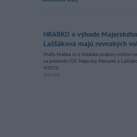
HRABKO o výhode Majerského
Laššáková majú rovnakých vo
Podľa Hrabka sú z hľadiska podpory voličov na
na predsedu VÚC Majerský, Mazurek a Laššák
VIDEO)
dnes 6:00