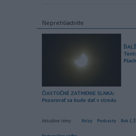
Neprehliadnite
ĎALŠ
Tent
Plach
ČIASTOČNÉ ZATMENIE SLNKA:
Pozorovať sa bude dať v stredu
Aktuálne témy:
Kvízy
Podcasty
Rok Ľ.Š
Komunálne voľby