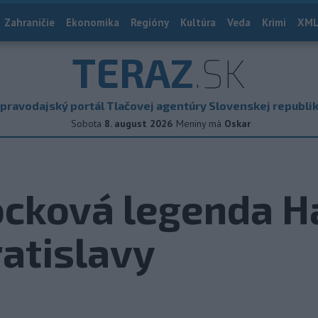
Zahraničie
Ekonomika
Regióny
Kultúra
Veda
Krimi
XML
TERAZ
.SK
pravodajský portál Tlačovej agentúry Slovenskej republi
Sobota
8. august 2026
Meniny má
Oskar
cková legenda Ha
ratislavy