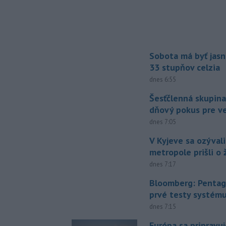
Sobota má byť jasn
33 stupňov celzia
dnes 6:55
Šesťčlenná skupina
dňový pokus pre v
dnes 7:05
V Kyjeve sa ozývali
metropole prišli o ž
dnes 7:17
Bloomberg: Pentag
prvé testy systém
dnes 7:15
Európa sa pripravu