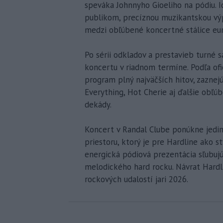
speváka Johnnyho Gioeliho na pódiu. I
publikom, precíznou muzikantskou výp
medzi obľúbené koncertné stálice eur
Po sérii odkladov a prestavieb turné 
koncertu v riadnom termíne. Podľa ofi
program plný najväčších hitov, zaznej
Everything, Hot Cherie aj ďalšie obľúb
dekády.
Koncert v Randal Clube ponúkne jedin
priestoru, ktorý je pre Hardline ako s
energická pódiová prezentácia sľubujú
melodického hard rocku. Návrat Hardli
rockových udalostí jari 2026.