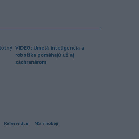
lotný
VIDEO: Umelá inteligencia a
robotika pomáhajú už aj
záchranárom
Referendum
MS v hokeji