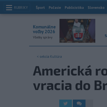
RUBRIKY
Index
Šport
Počasie
Publicistika
Slovensko
Komunálne
voľby 2026
S
Všetky správy
< sekcia
Kultúra
Americká ro
vracia do B