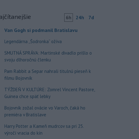
ajčítanejšie
6h
24h
7d
Van Gogh si podmanil Bratislavu
Legendárna „Šodronka“ ožíva
SMUTNÁ SPRÁVA: Martinské divadlo prišlo o
svoju dlhoročnú členku
Pam Rabbit a Separ nahrali titulnú pieseň k
filmu Bojovník
TÝŽDEŇ V KULTÚRE: Zomrel Vincent Pastore,
Guinea chce späť lebky
Bojovník zožal ovácie vo Varoch, čaká ho
premiéra v Bratislave
Harry Potter a Kameň mudrcov sa pri 25.
výročí vracia do kín