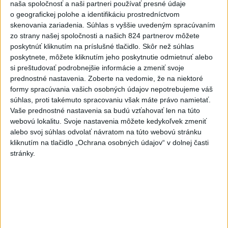
naša spoločnosť a naši partneri používať presné údaje
dnes 10:18
o geografickej polohe a identifikáciu prostredníctvom
skenovania zariadenia. Súhlas s vyššie uvedeným spracúvaním
Práve teraz
zo strany našej spoločnosti a našich 824 partnerov môžete
poskytnúť kliknutím na príslušné tlačidlo. Skôr než súhlas
-
Pápež Lev XIV. v nedeľu vyzval na vytvorenie
14:30
poskytnete, môžete kliknutím jeho poskytnutie odmietnuť alebo
humanitárnych
koridorov pre civilistov zasiahnutých vojnou v
si preštudovať podrobnejšie informácie a zmeniť svoje
Sudáne, v ktorej zahynuli desaťtisíce ľudí a milióny sú vysídlené.
prednostné nastavenia.
Zoberte na vedomie, že na niektoré
formy spracúvania vašich osobných údajov nepotrebujeme váš
Viac
súhlas, proti takémuto spracovaniu však máte právo namietať.
Videá a prenosy TASR TV
Vaše prednostné nastavenia sa budú vzťahovať len na túto
webovú lokalitu. Svoje nastavenia môžete kedykoľvek zmeniť
Deväť Slovákov zabojuje na ME v Paríži
alebo svoj súhlas odvolať návratom na túto webovú stránku
o čo najlepšie výsledky
kliknutím na tlačidlo „Ochrana osobných údajov“ v dolnej časti
stránky.
Viac
Najčítanejšie
6h
24h
7d
1