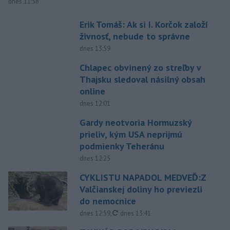
dnes 11:58
Erik Tomáš: Ak si I. Korčok založí
živnosť, nebude to správne
dnes 13:59
Chlapec obvinený zo streľby v
Thajsku sledoval násilný obsah
online
dnes 12:01
Gardy neotvoria Hormuzský
prieliv, kým USA neprijmú
podmienky Teheránu
dnes 12:25
CYKLISTU NAPADOL MEDVEĎ:Z
Valčianskej doliny ho previezli
do nemocnice
aktualizované
dnes 12:59
,
dnes 13:41