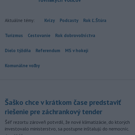
Aktuálne témy:
Kvízy
Podcasty
Rok Ľ.Štúra
Turizmus
Cestovanie
Rok dobrovoľníctva
Dielo týždňa
Referendum
MS v hokeji
Komunálne voľby
Šaško chce v krátkom čase predstaviť
riešenie pre záchrankový tender
Šéf rezortu zároveň potvrdil, že nové klimatizácie, do ktorých
investovalo ministerstvo, sa postupne inštalujú do nemocníc.