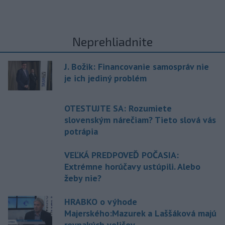
Neprehliadnite
J. Božik: Financovanie samospráv nie
je ich jediný problém
OTESTUJTE SA: Rozumiete
slovenským nárečiam? Tieto slová vás
potrápia
VEĽKÁ PREDPOVEĎ POČASIA:
Extrémne horúčavy ustúpili. Alebo
žeby nie?
HRABKO o výhode
Majerského:Mazurek a Laššáková majú
rovnakých voličov