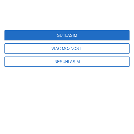
....
SÚHLASÍM
VIAC MOŽNOSTÍ
NESÚHLASÍM
....