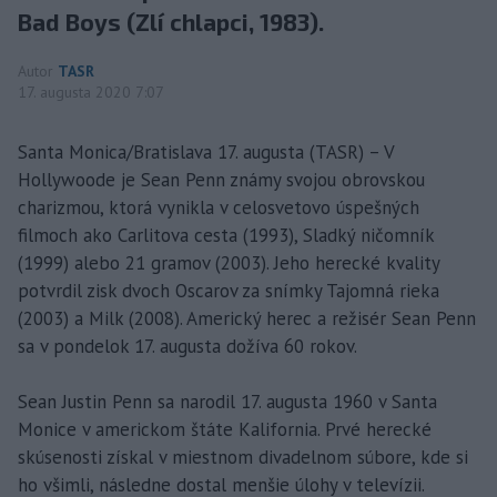
Bad Boys (Zlí chlapci, 1983).
Autor
TASR
17. augusta 2020 7:07
Santa Monica/Bratislava 17. augusta (TASR) – V
Hollywoode je Sean Penn známy svojou obrovskou
charizmou, ktorá vynikla v celosvetovo úspešných
filmoch ako Carlitova cesta (1993), Sladký ničomník
(1999) alebo 21 gramov (2003). Jeho herecké kvality
potvrdil zisk dvoch Oscarov za snímky Tajomná rieka
(2003) a Milk (2008). Americký herec a režisér Sean Penn
sa v pondelok 17. augusta dožíva 60 rokov.
Sean Justin Penn sa narodil 17. augusta 1960 v Santa
Monice v americkom štáte Kalifornia. Prvé herecké
skúsenosti získal v miestnom divadelnom súbore, kde si
ho všimli, následne dostal menšie úlohy v televízii.