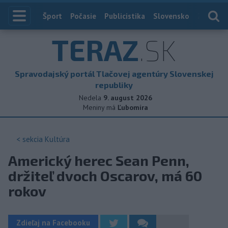
Index
Šport
Počasie
Publicistika
Slovensko
Zahranič
TERAZ
.SK
Spravodajský portál Tlačovej agentúry Slovenskej
republiky
Nedela
9. august 2026
Meniny má
Ľubomíra
< sekcia
Kultúra
Americký herec Sean Penn,
držiteľ dvoch Oscarov, má 60
rokov
Zdieľaj na Facebooku