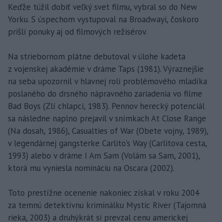
Keďže túžil dobiť veľký svet filmu, vybral so do New
Yorku. S úspechom vystupoval na Broadwayi, čoskoro
prišli ponuky aj od filmových režisérov.
Na striebornom plátne debutoval v úlohe kadeta
z vojenskej akadémie v dráme Taps (1981). Výraznejšie
na seba upozornil v hlavnej roli problémového mladíka
poslaného do drsného nápravného zariadenia vo filme
Bad Boys (Zlí chlapci, 1983). Pennov herecký potenciál
sa následne naplno prejavil v snímkach At Close Range
(Na dosah, 1986), Casualties of War (Obete vojny, 1989),
v legendárnej gangsterke Carlito's Way (Carlitova cesta,
1993) alebo v dráme I Am Sam (Volám sa Sam, 2001),
ktorá mu vyniesla nomináciu na Oscara (2002).
Toto prestížne ocenenie nakoniec získal v roku 2004
za temnú detektívnu kriminálku Mystic River (Tajomná
rieka, 2003) a druhýkrát si prevzal cenu americkej