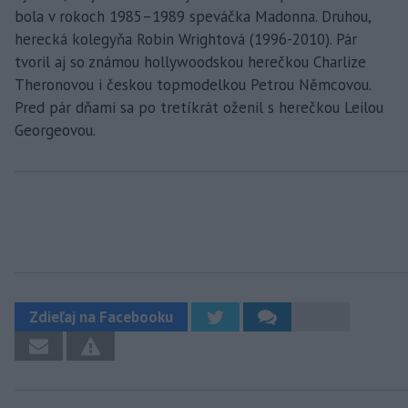
bola v rokoch 1985–1989 speváčka Madonna. Druhou,
herecká kolegyňa Robin Wrightová (1996-2010). Pár
tvoril aj so známou hollywoodskou herečkou Charlize
Theronovou i českou topmodelkou Petrou Němcovou.
Pred pár dňami sa po tretíkrát oženil s herečkou Leilou
Georgeovou.
Zdieľaj na Facebooku