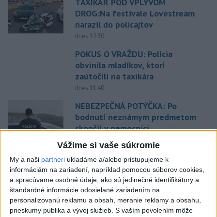
TAXIKÁR POD VPLYVOM
DROG:Na festivale Lovestream
narazil do policajtov
dnes 12:30
POKUS O VRAŽDU: Polícia
obvinila mladíkov, ktorí
zaútočili na taxikára
dnes 11:40
NEBEZPEČNÁ POTÝČKA: Po
bodnutí neznámym predmetom
skončil v nemocnici
dnes 12:10
Vážime si vaše súkromie
Dobrindt: Nemecko čelí každý
My a naši
partneri
ukladáme a/alebo pristupujeme k
deň útokom v hybridnej vojne
informáciám na zariadení, napríklad pomocou súborov cookies,
a spracúvame osobné údaje, ako sú jedinečné identifikátory a
dnes 14:30
štandardné informácie odosielané zariadením na
personalizovanú reklamu a obsah, meranie reklamy a obsahu,
Slováci prehrali duel o bronz,
prieskumy publika a vývoj služieb.
S vaším povolením môže
Štolc: Hodnotí sa to ťažko