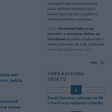
ekologická katastrofa pre únik
čoraz
väčšieho množstva ropy z
tankera, ktorý narazil na plytčinu v
blízkosti prírodnej rezervácie.
-
Zdravotné ťažkosti po
21:22
kontakte s neznámou látkou na
termálnom
kúpalisku v Diakovciach v
okrese Šaľa malo 16 osôb. Záchranná
zdravotná služba osem z nich
previezla do nemocnice.
Viac
-
Ugandský parlament vo
20:49
štvrtok schválil vyslanie
Videá a prenosy
zbila sieť
ugandských vojakov
do
TASR TV
palestínskeho Pásma Gazy, kde by
tov, zatkla
mali pôsobiť v rámci medzinárodných
stabilizačných síl, ktoré navrhol
americký prezident Donald Trump.
Deväť Slovákov zabojuje na ME
obmedziť
v Paríži o čo najlepšie výsledky
-
Anglická futbalová asociácia
20:07
stva deťom
(FA) stiahla svoju podporu