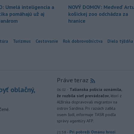
O: Umelá inteligencia a
NOVÝ DOMOV: Medveď Artu
tika pomáhajú už aj
košickej zoo odchádza za
ranárom
hranice
túra
Turizmus
Cestovanie
Rok dobrovoľníctva
Dielo týždňa
Práve teraz
yť oblačný,
-
Talianska polícia oznámila,
06:02
že rozbila sieť prevádzačov,
ktorí z
Alžírska dopravovali migrantov na
ostrov Sardínia. Pri raziách zatkla
čené.
osem ľudí, informuje TASR podľa
správy agentúry AFP.
-
Pri pobreží Ománu hrozí
21:58