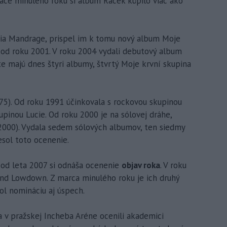
ace minulého roku si album Racek kúpilo viac ako
ia Mandrage, prispel im k tomu nový album Moje
 od roku 2001. V roku 2004 vydali debutový album
nte majú dnes štyri albumy, štvrtý Moje krvní skupina
75). Od roku 1991 účinkovala s rockovou skupinou
upinou Lucie. Od roku 2000 je na sólovej dráhe,
2000). Vydala sedem sólových albumov, ten siedmy
esol toto ocenenie.
 od leta 2007 si odnáša ocenenie
objav roka
. V roku
nd Lowdown. Z marca minulého roku je ich druhý
ol nomináciu aj úspech.
 v pražskej Incheba Aréne ocenili akademici