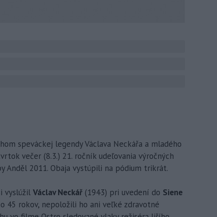
chom speváckej legendy Václava Neckářa a mladého
vrtok večer (8.3.) 21. ročník udeľovania výročných
 Anděl 2011. Obaja vystúpili na pódium trikrát.
i vyslúžil
Václav Neckář
(1943) pri uvedení do
Siene
ko 45 rokov, nepoložili ho ani veľké zdravotné
u vo filme Ostro sledované vlaky režiséra Jiřího