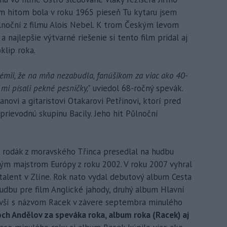
ým hitom bola v roku 1965 pieseň Tu kytaru jsem
ůlnoční z filmu Alois Nebel. K trom Českým levom
a najlepšie výtvarné riešenie si tento film pridal aj
klip roka.
émii, že na mňa nezabudla, fanúšikom za viac ako 40-
 mi písali pekné pesničky,"
uviedol 68-ročný spevák.
novi a gitaristovi Otakarovi Petřinovi, ktorí pred
sprievodnú skupinu Bacily. Jeho hit Půlnoční
, rodák z moravského Třinca presedlal na hudbu
ým majstrom Európy z roku 2002. V roku 2007 vyhral
talent v Zlíne. Rok nato vydal debutový album Cesta
hudbu pre film Anglické jahody, druhý album Hlavní
novší s názvom Racek v závere septembra minulého
ch Andělov za speváka roka, album roka (Racek) aj