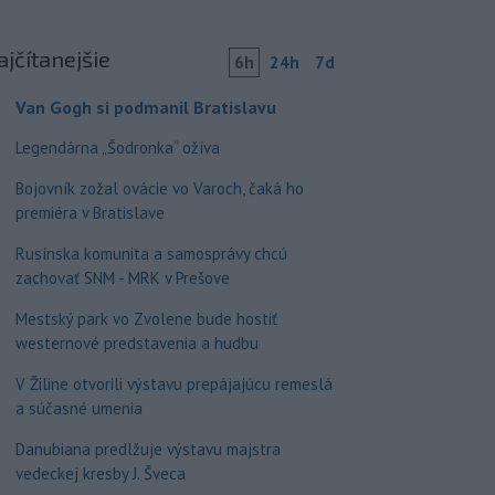
ajčítanejšie
6h
24h
7d
Van Gogh si podmanil Bratislavu
Legendárna „Šodronka“ ožíva
Bojovník zožal ovácie vo Varoch, čaká ho
premiéra v Bratislave
Rusínska komunita a samosprávy chcú
zachovať SNM - MRK v Prešove
Mestský park vo Zvolene bude hostiť
westernové predstavenia a hudbu
V Žiline otvorili výstavu prepájajúcu remeslá
a súčasné umenia
Danubiana predlžuje výstavu majstra
vedeckej kresby J. Šveca