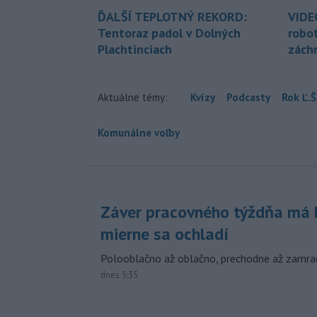
ĎALŠÍ TEPLOTNÝ REKORD:
VIDE
Tentoraz padol v Dolných
robo
Plachtinciach
zách
Aktuálne témy:
Kvízy
Podcasty
Rok Ľ.Š
Komunálne voľby
Záver pracovného týždňa má b
mierne sa ochladí
Polooblačno až oblačno, prechodne až zamra
dnes 5:35