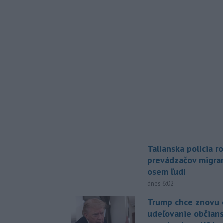
Talianska polícia ro
prevádzačov migran
osem ľudí
dnes 6:02
Trump chce znovu 
udeľovanie občian