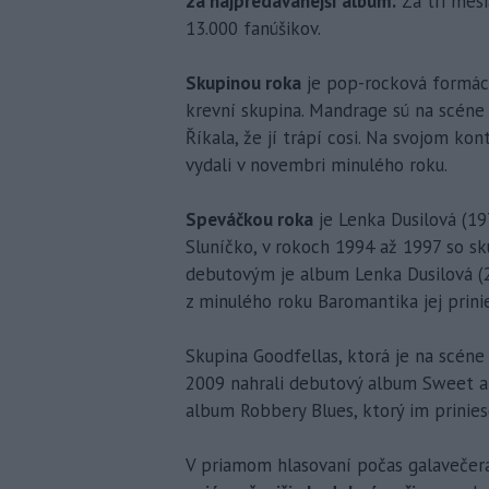
za najpredávanejší album.
Za tri mesi
13.000 fanúšikov.
Skupinou roka
je pop-rocková formác
krevní skupina. Mandrage sú na scéne
Říkala, že jí trápí cosi. Na svojom ko
vydali v novembri minulého roku.
Speváčkou roka
je Lenka Dusilová (19
Sluníčko, v rokoch 1994 až 1997 so sk
debutovým je album Lenka Dusilová (
z minulého roku Baromantika jej prini
Skupina Goodfellas, ktorá je na scéne
2009 nahrali debutový album Sweet a
album Robbery Blues, ktorý im prinies
V priamom hlasovaní počas galavečera