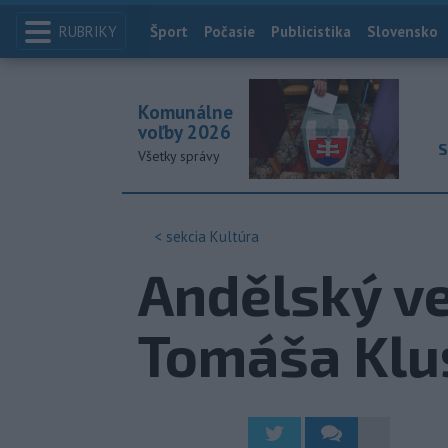
RUBRIKY
Index
Šport
Počasie
Publicistika
Slovensko
Komunálne
voľby 2026
S
Všetky správy
< sekcia
Kultúra
Andělský ve
Tomáša Klu