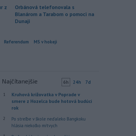
r z
Orbánová telefonovala s
Blanárom a Tarabom o pomoci na
Dunaji
Referendum
MS v hokeji
Najčítanejšie
6h
24h
7d
Kruhová križovatka v Poprade v
1
smere z Hozelca bude hotová budúci
rok
2
Po streľbe v škole neďaleko Bangkoku
hlásia niekoľko mŕtvych