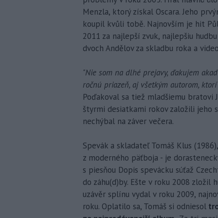
Menzla, ktorý získal Oscara. Jeho prv
koupil kvůli tobě. Najnovším je hit P
2011 za najlepší zvuk, najlepšiu hudbu 
dvoch Andělov za skladbu roka a video
"Nie som na dlhé prejavy, ďakujem akad
ročnú priazeň, aj všetkým autorom, ktorí
Poďakoval sa tiež mladšiemu bratovi Ja
štyrmi desiatkami rokov založili jeho 
nechýbal na záver večera.
Spevák a skladateľ Tomáš Klus (1986)
z moderného päťboja - je dorasteneck
s piesňou Dopis spevácku súťaž Czech
do záhu(d)by. Ešte v roku 2008 zložil 
uzávěr splínu vydal v roku 2009, naj
roku. Oplatilo sa, Tomáš si odniesol
tro