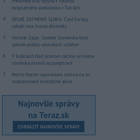
3
Prešovský kraj vyzýva k využitiu
bezplatného parkoviska v Tatrách
4
ÚPLNÉ ZATMENIE SLNKA: Časť Európy
zahalí tma, hrozia dôsledky
5
Historik Zajac: Územie Slovenska bolo
jadrom poľsko-uhorských vzťahov
6
V Košiciach Nad jazerom začína výstavba
chodníka,otvorili aj pumptrack
7
Mesto Martin vypovedalo zmluvy na tri
rozpracované investičné akcie
Najnovšie správy
na Teraz.sk
ZOBRAZIŤ NAJNOVŠIE SPRÁVY