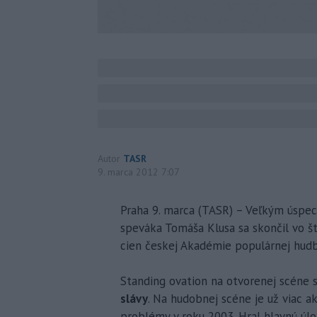
Autor
TASR
9. marca 2012 7:07
Praha 9. marca (TASR) – Veľkým úspe
speváka Tomáša Klusa sa skončil vo št
cien českej Akadémie populárnej hudby
Standing ovation na otvorenej scéne s
slávy
. Na hudobnej scéne je už viac a
problémy v roku 2003. Hral hlavnú úloh