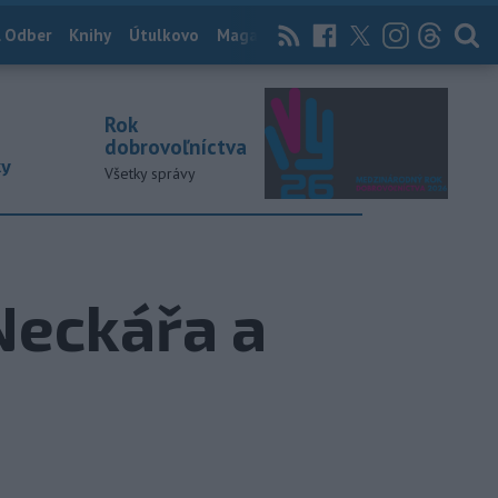
 Odber
Knihy
Útulkovo
Magazín
News Now
Archív
TASR
Rok
dobrovoľníctva
ky
Všetky správy
Neckářa a