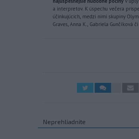
najúspešnejšie hudobné počiny
v uply
a interpretov. K úspechu večera prisp
účinkujúcich, medzi nimi skupiny Olymp
Graves, Anna K., Gabriela Gunčíková č
Neprehliadnite