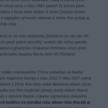
ým hitom bola v roku 1965 pieseň Tu kytaru jsem
ůlnoční z filmu Alois Nebel. K trom Českým levom
a najlepšie výtvarné riešenie si tento film pridal aj
klip roka.
émii, že na mňa nezabudla, fanúšikom za viac ako 40-
 mi písali pekné pesničky,"
uviedol 68-ročný spevák.
novi a gitaristovi Otakarovi Petřinovi, ktorí pred
sprievodnú skupinu Bacily. Jeho hit Půlnoční
, rodák z moravského Třinca presedlal na hudbu
ým majstrom Európy z roku 2002. V roku 2007 vyhral
talent v Zlíne. Rok nato vydal debutový album Cesta
hudbu pre film Anglické jahody, druhý album Hlavní
novší s názvom Racek v závere septembra minulého
ch Andělov za speváka roka, album roka (Racek) aj