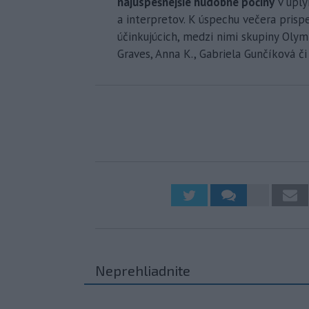
najúspešnejšie hudobné počiny
v uply
a interpretov. K úspechu večera prisp
účinkujúcich, medzi nimi skupiny Olymp
Graves, Anna K., Gabriela Gunčíková č
Neprehliadnite