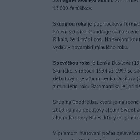
za najpredávanejší album.
Za tri mesi
13.000 fanúšikov.
Skupinou roka
je pop-rocková formác
krevní skupina. Mandrage sú na scéne
Říkala, že jí trápí cosi. Na svojom ko
vydali v novembri minulého roku.
Speváčkou roka
je Lenka Dusilová (19
Sluníčko, v rokoch 1994 až 1997 so sk
debutovým je album Lenka Dusilová (
z minulého roku Baromantika jej prini
Skupina Goodfellas, ktorá je na scéne
2009 nahrali debutový album Sweet a
album Robbery Blues, ktorý im prinies
V priamom hlasovaní počas galavečera