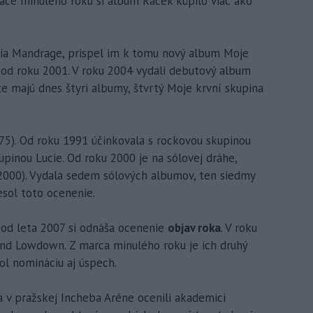
ace minulého roku si album Racek kúpilo viac ako
ia Mandrage, prispel im k tomu nový album Moje
 od roku 2001. V roku 2004 vydali debutový album
nte majú dnes štyri albumy, štvrtý Moje krvní skupina
75). Od roku 1991 účinkovala s rockovou skupinou
upinou Lucie. Od roku 2000 je na sólovej dráhe,
2000). Vydala sedem sólových albumov, ten siedmy
esol toto ocenenie.
 od leta 2007 si odnáša ocenenie
objav roka
. V roku
nd Lowdown. Z marca minulého roku je ich druhý
ol nomináciu aj úspech.
 v pražskej Incheba Aréne ocenili akademici