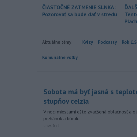
ČIASTOČNÉ ZATMENIE SLNKA:
ĎALŠ
Pozorovať sa bude dať v stredu
Tent
Plach
Aktuálne témy:
Kvízy
Podcasty
Rok Ľ.Š
Komunálne voľby
Sobota má byť jasná s teplot
stupňov celzia
V noci miestami ešte zväčšená oblačnosť a oj
prehánok a búrok.
dnes 6:55