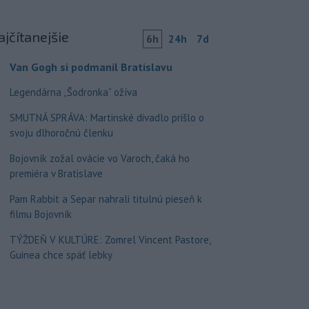
ajčítanejšie
6h
24h
7d
Van Gogh si podmanil Bratislavu
Legendárna „Šodronka“ ožíva
SMUTNÁ SPRÁVA: Martinské divadlo prišlo o
svoju dlhoročnú členku
Bojovník zožal ovácie vo Varoch, čaká ho
premiéra v Bratislave
Pam Rabbit a Separ nahrali titulnú pieseň k
filmu Bojovník
TÝŽDEŇ V KULTÚRE: Zomrel Vincent Pastore,
Guinea chce späť lebky