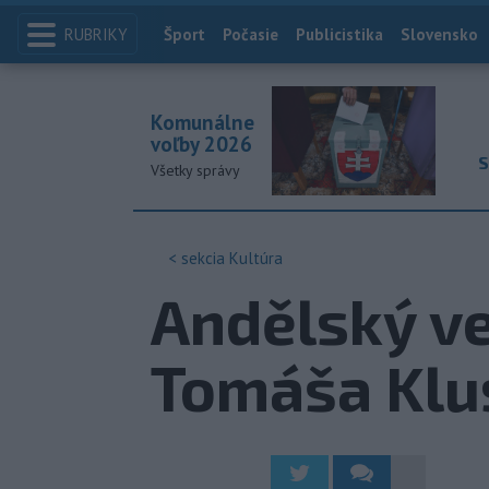
RUBRIKY
Index
Šport
Počasie
Publicistika
Slovensko
Komunálne
voľby 2026
S
Všetky správy
< sekcia
Kultúra
Andělský ve
Tomáša Klu