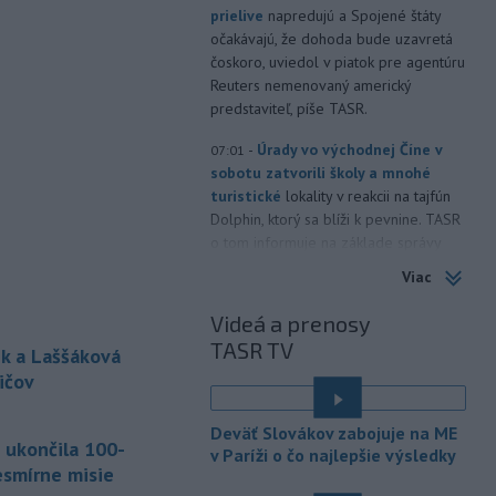
prielive
napredujú a Spojené štáty
očakávajú, že dohoda bude uzavretá
čoskoro, uviedol v piatok pre agentúru
Reuters nemenovaný americký
predstaviteľ, píše TASR.
-
Úrady vo východnej Číne v
07:01
sobotu zatvorili školy a mnohé
turistické
lokality v reakcii na tajfún
Dolphin, ktorý sa blíži k pevnine. TASR
o tom informuje na základe správy
agentúry AP.
Viac
-
Taliansky tenista Matteo
21:30
Videá a prenosy
Arnaldi vypadol na turnaji ATP
TASR TV
Masters 1000
v Montreale už v 3.
k a Laššáková
kole dvojhry.
ičov
-
Pri požiari lesného porastu v
20:18
Deväť Slovákov zabojuje na ME
Trstíne v okrese Trnava zasahuje
 ukončila 100-
v Paríži o čo najlepšie výsledky
takmer 50 hasičov.
esmírne misie