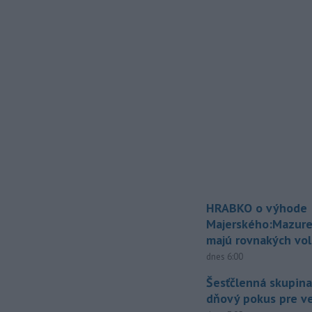
HRABKO o výhode
Majerského:Mazure
majú rovnakých vol
dnes 6:00
Šesťčlenná skupina
dňový pokus pre v