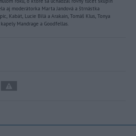
nulom roku, o ktoré sa uchádzal rovný tucet skupín
ela aj moderátorka Marta Jandová a štrnástka
ic, Kabát, Lucie Bílá a Arakain, Tomáš Klus, Tonya
i kapely Mandrage a Goodfellas.