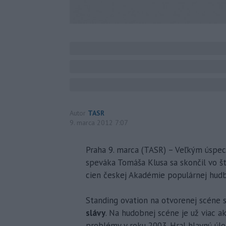
Autor
TASR
9. marca 2012 7:07
Praha 9. marca (TASR) – Veľkým úspe
speváka Tomáša Klusa sa skončil vo št
cien českej Akadémie populárnej hudby
Standing ovation na otvorenej scéne s
slávy
. Na hudobnej scéne je už viac a
problémy v roku 2003. Hral hlavnú úloh