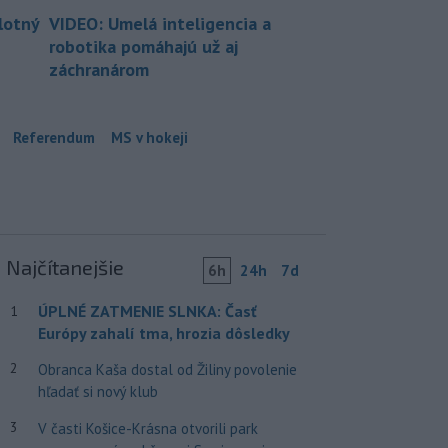
lotný
VIDEO: Umelá inteligencia a
robotika pomáhajú už aj
záchranárom
Referendum
MS v hokeji
Najčítanejšie
6h
24h
7d
ÚPLNÉ ZATMENIE SLNKA: Časť
1
Európy zahalí tma, hrozia dôsledky
2
Obranca Kaša dostal od Žiliny povolenie
hľadať si nový klub
3
V časti Košice-Krásna otvorili park