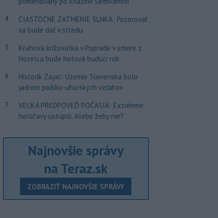
pomenovaný po kňazovi Semivanovi
4
ČIASTOČNÉ ZATMENIE SLNKA: Pozorovať
sa bude dať v stredu
5
Kruhová križovatka v Poprade v smere z
Hozelca bude hotová budúci rok
6
Historik Zajac: Územie Slovenska bolo
jadrom poľsko-uhorských vzťahov
7
VEĽKÁ PREDPOVEĎ POČASIA: Extrémne
horúčavy ustúpili. Alebo žeby nie?
Najnovšie správy
na Teraz.sk
ZOBRAZIŤ NAJNOVŠIE SPRÁVY