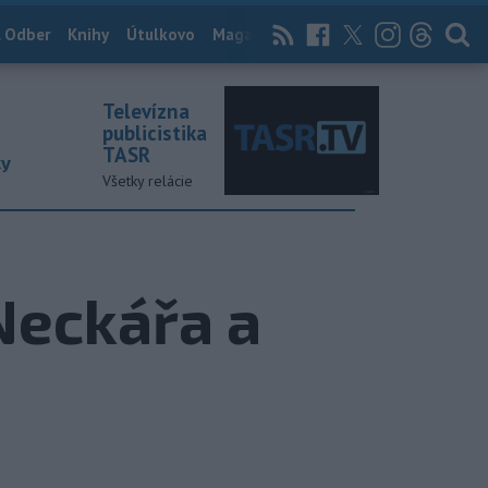
 Odber
Knihy
Útulkovo
Magazín
News Now
Archív
TASR
Televízna
publicistika
TASR
ky
Všetky relácie
Neckářa a