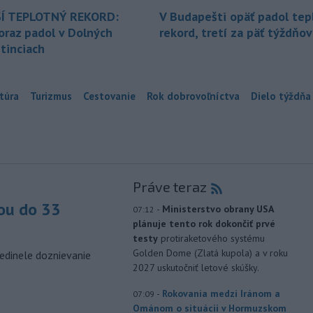
Í TEPLOTNÝ REKORD:
V Budapešti opäť padol tep
oraz padol v Dolných
rekord, tretí za päť týždňov
tinciach
túra
Turizmus
Cestovanie
Rok dobrovoľníctva
Dielo týždňa
Práve teraz
ou do 33
-
Ministerstvo obrany USA
07:12
plánuje tento rok dokončiť prvé
testy
protiraketového systému
Golden Dome (Zlatá kupola) a v roku
edinele doznievanie
2027 uskutočniť letové skúšky.
-
Rokovania medzi Iránom a
07:09
Ománom o situácii v Hormuzskom