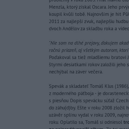
Menzla, ktorý získal Oscara. Jeho prv
koupil kvůli tobě. Najnovším je hit P
2011 za najlepší zvuk, najlepšiu hudbu 
dvoch Andělov za skladbu roka a video
"Nie som na dlhé prejavy, ďakujem akad
ročnú priazeň, aj všetkým autorom, ktorí
Poďakoval sa tiež mladšiemu bratovi Ja
štyrmi desiatkami rokov založili jeho 
nechýbal na záver večera.
Spevák a skladateľ Tomáš Klus (1986)
z moderného päťboja - je dorasteneck
s piesňou Dopis spevácku súťaž Czech
do záhu(d)by. Ešte v roku 2008 zložil 
uzávěr splínu vydal v roku 2009, naj
roku. Oplatilo sa, Tomáš si odniesol
tro