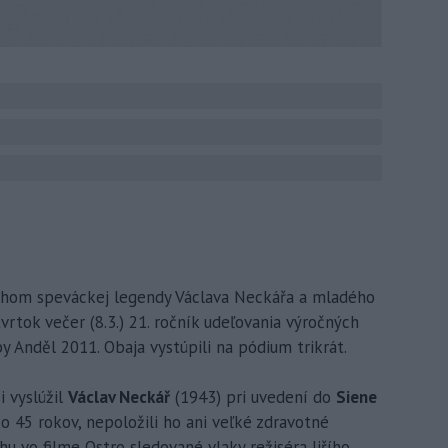
chom speváckej legendy Václava Neckářa a mladého
vrtok večer (8.3.) 21. ročník udeľovania výročných
 Anděl 2011. Obaja vystúpili na pódium trikrát.
i vyslúžil
Václav Neckář
(1943) pri uvedení do
Siene
ko 45 rokov, nepoložili ho ani veľké zdravotné
u vo filme Ostro sledované vlaky režiséra Jiřího