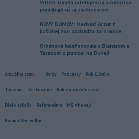
VIDEO: Umelá inteligencia a robotika
pomáhajú už aj záchranárom
NOVÝ DOMOV: Medveď Artur z
košickej zoo odchádza za hranice
Orbánová telefonovala s Blanárom a
Tarabom o pomoci na Dunaji
Aktuálne témy:
Kvízy
Podcasty
Rok Ľ.Štúra
Turizmus
Cestovanie
Rok dobrovoľníctva
Dielo týždňa
Referendum
MS v hokeji
Komunálne voľby