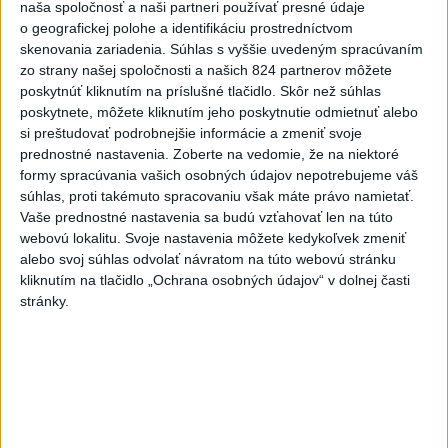
naša spoločnosť a naši partneri používať presné údaje
6
Historik Zajac: Územie Slovenska bolo jadrom poľsko-
o geografickej polohe a identifikáciu prostredníctvom
uhorských vzťahov
skenovania zariadenia. Súhlas s vyššie uvedeným spracúvaním
zo strany našej spoločnosti a našich 824 partnerov môžete
7
Obnovu posledného úseku cesty na Kráľovu hoľu majú
poskytnúť kliknutím na príslušné tlačidlo. Skôr než súhlas
ukončiť v auguste
poskytnete, môžete kliknutím jeho poskytnutie odmietnuť alebo
si preštudovať podrobnejšie informácie a zmeniť svoje
prednostné nastavenia.
Zoberte na vedomie, že na niektoré
Najnovšie správy na Teraz.sk
formy spracúvania vašich osobných údajov nepotrebujeme váš
súhlas, proti takémuto spracovaniu však máte právo namietať.
Vyhlásenia
Vaše prednostné nastavenia sa budú vzťahovať len na túto
Priame prenosy z Národnej rady SR
webovú lokalitu. Svoje nastavenia môžete kedykoľvek zmeniť
alebo svoj súhlas odvolať návratom na túto webovú stránku
kliknutím na tlačidlo „Ochrana osobných údajov“ v dolnej časti
stránky.
Politika na sociálnych sieťach
Zobraziť viac
Info