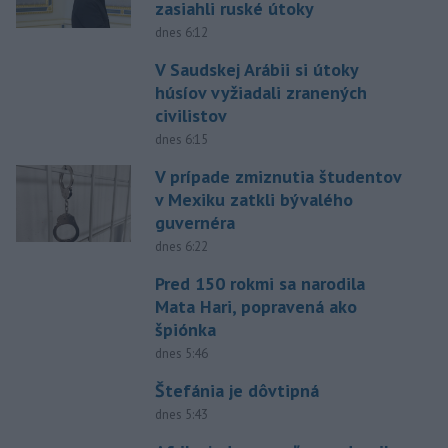
zasiahli ruské útoky
dnes 6:12
V Saudskej Arábii si útoky
húsíov vyžiadali zranených
civilistov
dnes 6:15
V prípade zmiznutia študentov
v Mexiku zatkli bývalého
guvernéra
dnes 6:22
Pred 150 rokmi sa narodila
Mata Hari, popravená ako
špiónka
dnes 5:46
Štefánia je dôvtipná
dnes 5:43