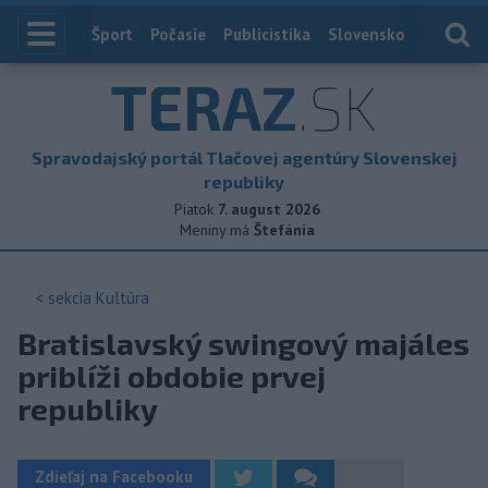
Index
Šport
Počasie
Publicistika
Slovensko
Zahranič
TERAZ
.SK
Spravodajský portál Tlačovej agentúry Slovenskej
republiky
Piatok
7. august 2026
Meniny má
Štefánia
< sekcia
Kultúra
Bratislavský swingový majáles
priblíži obdobie prvej
republiky
Zdieľaj na Facebooku