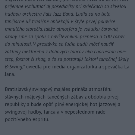
príjemne vychutnať aj posediačky pri sviečkach so skvelou
hudbou orchestra Fats Jazz Band. Ľudia sa na tieto
tančiarne už tradične obliekajú v štýle prvej polovice
minulého storočia, takže atmosféra je vskutku čarovná,
akoby sme sa spolu s návštevníkmi preniesli o 100 rokov
do minulosti. V prestávke sa ľudia budú môcť naučiť
základy niektorého z dobových tancov ako charleston one-
step, foxtrot či shag, o čo sa postarajú lektori tanečnej školy
B-Swing,
” uviedla pre médiá organizátorka a speváčka La
Jana.
Bratislavský swingový majáles prináša atmosféru
slávnych májových tanečných zábav z obdobia prvej
republiky a bude opäť plný energickej hot jazzovej a
swingovej hudby, tanca a v neposlednom rade
pozitívneho espritu.