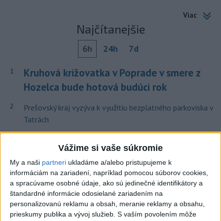
Viac
Najčítanejšie
6h
24h
7d
Kruhová križovatka v Poprade v smere z
1
Hozelca bude hotová budúci rok
2
Prešovský kraj vyzýva k využitiu bezplatného parkoviska v
Tatrách
3
ÚPLNÉ ZATMENIE SLNKA: Časť Európy zahalí tma,
Vážime si vaše súkromie
hrozia dôsledky
My a naši
partneri
ukladáme a/alebo pristupujeme k
4
V Košiciach Nad jazerom začína výstavba
informáciám na zariadení, napríklad pomocou súborov cookies,
chodníka,otvorili aj pumptrack
a spracúvame osobné údaje, ako sú jedinečné identifikátory a
štandardné informácie odosielané zariadením na
5
Mesto Martin vypovedalo zmluvy na tri rozpracované
personalizovanú reklamu a obsah, meranie reklamy a obsahu,
investičné akcie
prieskumy publika a vývoj služieb.
S vaším povolením môže