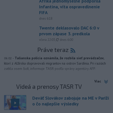
Afrika jednomyseľne podporila
Infantina, víta ospravedlnenie
FIFA
dnes 6:18
Twente deklasovalo DAC 6:0 v
prvom zápase 3. predkola
aktualizované
včera 22:03
,
dnes 6:00
Práve teraz
-
Talianska polícia oznámila, že rozbila sieť prevádzačov,
06:02
ktorí z Alžírska dopravovali migrantov na ostrov Sardínia. Pri raziách
zatkla osem ľudí, informuje TASR podľa správy agentúry AFP.
Viac
Videá a prenosy TASR TV
Deväť Slovákov zabojuje na ME v Paríži
o čo najlepšie výsledky