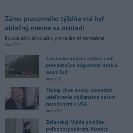
Záver pracovného týždňa má byť
oblačný, mierne sa ochladí
Polooblačno až oblačno, prechodne až zamračené.
dnes 5:35
Talianska polícia rozbila sieť
prevádzačov migrantov, zatkla
osem ľudí
dnes 6:02
Trump chce znovu obmedziť
udeľovanie občianstva deťom
narodeným v USA
dnes 6:10
Zelenskyj: Vláda pomôže
poľnohospodárom, ktorých