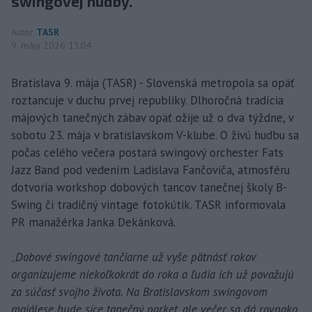
swingovej hudby.
Autor
TASR
9. mája 2026 13:04
Bratislava 9. mája (TASR) - Slovenská metropola sa opäť
roztancuje v duchu prvej republiky. Dlhoročná tradícia
májových tanečných zábav opäť ožije už o dva týždne, v
sobotu 23. mája v bratislavskom V-klube. O živú hudbu sa
počas celého večera postará swingový orchester Fats
Jazz Band pod vedením Ladislava Fančoviča, atmosféru
dotvoria workshop dobových tancov tanečnej školy B-
Swing či tradičný vintage fotokútik. TASR informovala
PR manažérka Janka Dekánková.
„
Dobové swingové tančiarne už vyše pätnásť rokov
organizujeme niekoľkokrát do roka a ľudia ich už považujú
za súčasť svojho života. Na Bratislavskom swingovom
majálese bude síce tanečný parket, ale večer sa dá rovnako