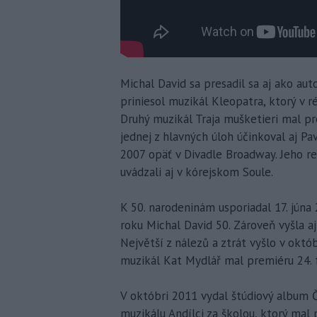
Michal David sa presadil sa aj ako au
priniesol muzikál Kleopatra, ktorý v ré
Druhý muzikál Traja mušketieri mal p
jednej z hlavných úloh účinkoval aj P
2007 opäť v Divadle Broadway. Jeho r
uvádzali aj v kórejskom Soule.
K 50. narodeninám usporiadal 17. jún
roku Michal David 50. Zároveň vyšla 
Největší z nálezů a ztrát vyšlo v okt
muzikál Kat Mydlář mal premiéru 24. 
V októbri 2011 vydal štúdiový album Č
muzikálu Andílci za školou, ktorý mal