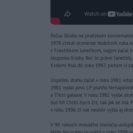
Počas štúdia na pražskom konzervatóri
1978 získal ocenenie hudobník roka n
s Františkom Janečkom, najprv začal h
skupinou Kroky. Bol to práve Janeček
Krokmi hral do roku 1987, potom si zal
Úspešnú dráhu začal v roku 1981 víťaz
1981 vydal prvú LP platňu Nenapovídej
a Třetí galaxie. V roku 1982 vydal dru
bol hit Chtěl bych žít, tak jak se má.
v roku 1996. O rok neskôr vyšla aj dru
V 90. rokoch minulého storočia ustúpil 
Mida. Na scénu sa vrátil v roku 1998 