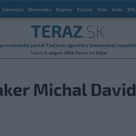
Zahraničie
Ekonomika
Regióny
Kultúra
Veda
Krimi
XML
TERAZ
.SK
pravodajský portál Tlačovej agentúry Slovenskej republi
Sobota
8. august 2026
Meniny má
Oskar
aker Michal Davi