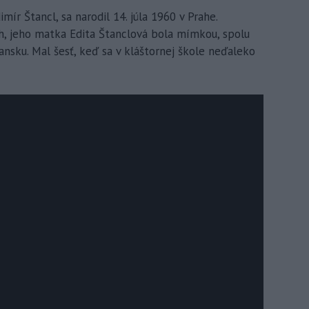
mír Štancl, sa narodil 14. júla 1960 v Prahe.
ch, jeho matka Edita Štanclová bola mímkou, spolu
iansku. Mal šesť, keď sa v kláštornej škole neďaleko