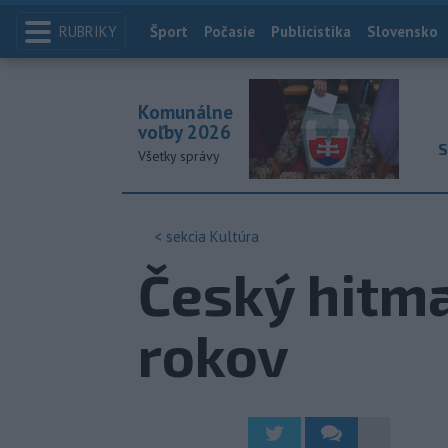
RUBRIKY
Index
Šport
Počasie
Publicistika
Slovensko
Komunálne
voľby 2026
S
Všetky správy
< sekcia
Kultúra
Český hitm
rokov