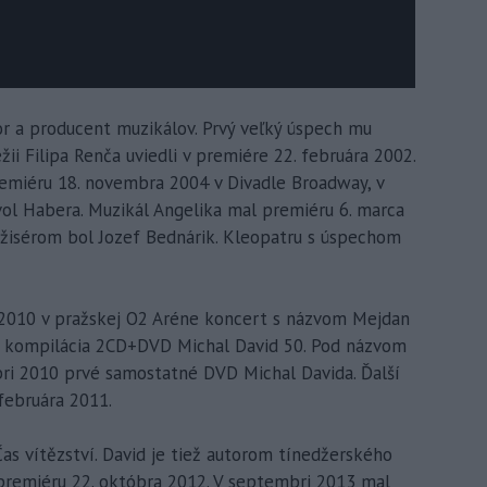
tor a producent muzikálov. Prvý veľký úspech mu
žii Filipa Renča uviedli v premiére 22. februára 2002.
remiéru 18. novembra 2004 v Divadle Broadway, v
avol Habera. Muzikál Angelika mal premiéru 6. marca
ežisérom bol Jozef Bednárik. Kleopatru s úspechom
a 2010 v pražskej O2 Aréne koncert s názvom Mejdan
aj kompilácia 2CD+DVD Michal David 50. Pod názvom
óbri 2010 prvé samostatné DVD Michal Davida. Ďalší
februára 2011.
as vítězství. David je tiež autorom tínedžerského
 premiéru 22. októbra 2012. V septembri 2013 mal