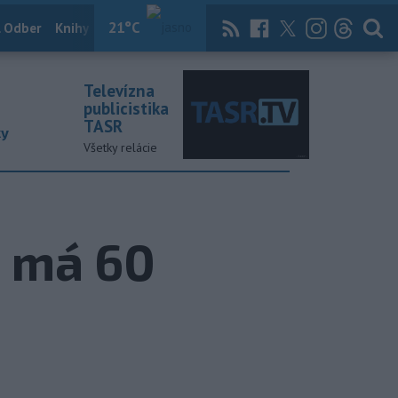
21
°C
 Odber
Knihy
Útulkovo
Magazín
News Now
Archív
TASR
Televízna
publicistika
TASR
ky
Všetky relácie
d má 60