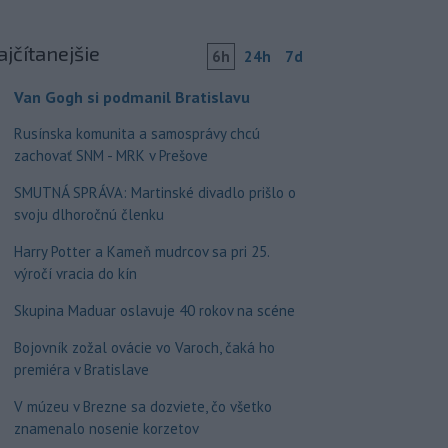
ajčítanejšie
6h
24h
7d
Van Gogh si podmanil Bratislavu
Rusínska komunita a samosprávy chcú
zachovať SNM - MRK v Prešove
SMUTNÁ SPRÁVA: Martinské divadlo prišlo o
svoju dlhoročnú členku
Harry Potter a Kameň mudrcov sa pri 25.
výročí vracia do kín
Skupina Maduar oslavuje 40 rokov na scéne
Bojovník zožal ovácie vo Varoch, čaká ho
premiéra v Bratislave
V múzeu v Brezne sa dozviete, čo všetko
znamenalo nosenie korzetov