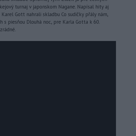
okejový turnaj v japonskom Nagane. Napísal hity aj
a Karel Gott nahrali skladbu Co sudičky přály nám,
 s piesňou Dlouhá noc, pre Karla Gotta k 60.
 zrádné.