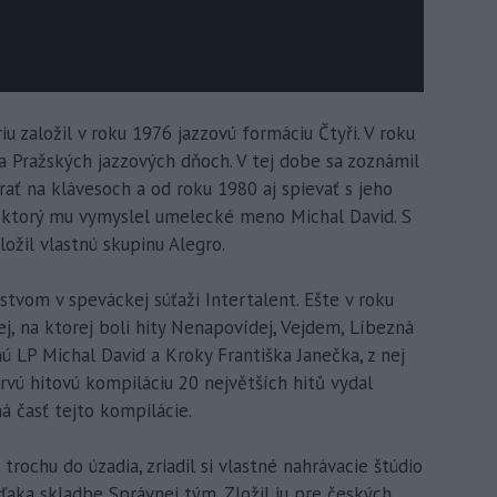
u založil v roku 1976 jazzovú formáciu Čtyři. V roku
a Pražských jazzových dňoch. V tej dobe sa zoznámil
rať na klávesoch a od roku 1980 aj spievať s jeho
, ktorý mu vymyslel umelecké meno Michal David. S
ožil vlastnú skupinu Alegro.
stvom v speváckej súťaži Intertalent. Ešte v roku
, na ktorej boli hity Nenapovídej, Vejdem, Líbezná
hú LP Michal David a Kroky Františka Janečka, z nej
 Prvú hitovú kompiláciu 20 největších hitů vydal
há časť tejto kompilácie.
trochu do úzadia, zriadil si vlastné nahrávacie štúdio
vďaka skladbe Správnej tým. Zložil ju pre českých