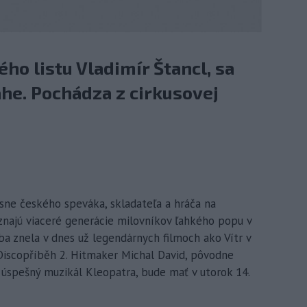
ho listu Vladimír Štancl, sa
rahe. Pochádza z cirkusovej
esne českého speváka, skladateľa a hráča na
znajú viaceré generácie milovníkov ľahkého popu v
dba znela v dnes už legendárnych filmoch ako Vítr v
 Discopříběh 2. Hitmaker Michal David, pôvodne
 úspešný muzikál Kleopatra, bude mať v utorok 14.