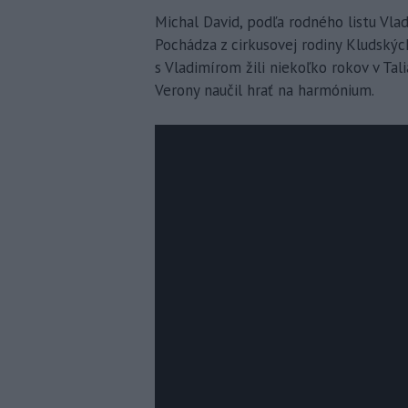
Michal David, podľa rodného listu Vladi
Pochádza z cirkusovej rodiny Kludský
s Vladimírom žili niekoľko rokov v Tal
Verony naučil hrať na harmónium.