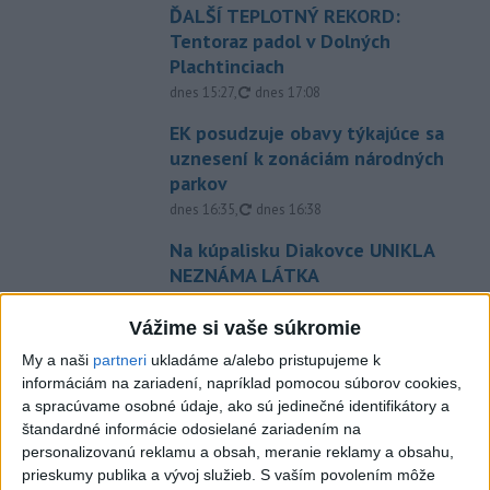
ĎALŠÍ TEPLOTNÝ REKORD:
Tentoraz padol v Dolných
Plachtinciach
aktualizované
dnes 15:27
,
dnes 17:08
EK posudzuje obavy týkajúce sa
uznesení k zonáciám národných
parkov
aktualizované
dnes 16:35
,
dnes 16:38
Na kúpalisku Diakovce UNIKLA
NEZNÁMA LÁTKA
aktualizované
dnes 18:23
,
dnes 18:37
Vážime si vaše súkromie
Letíte do Egypta? Myslite na
My a naši
partneri
ukladáme a/alebo pristupujeme k
tieto veci, zachránia vám
informáciám na zariadení, napríklad pomocou súborov cookies,
peniaze
a spracúvame osobné údaje, ako sú jedinečné identifikátory a
dnes 15:00
štandardné informácie odosielané zariadením na
personalizovanú reklamu a obsah, meranie reklamy a obsahu,
Agroministerstvo poskytne
prieskumy publika a vývoj služieb.
S vaším povolením môže
peniaze na 150 chladiacich