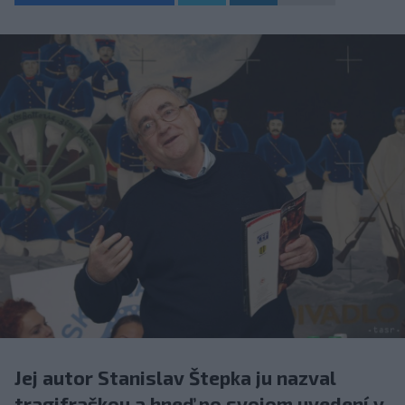
Jej autor Stanislav Štepka ju nazval
tragifraškou a hneď po svojom uvedení v