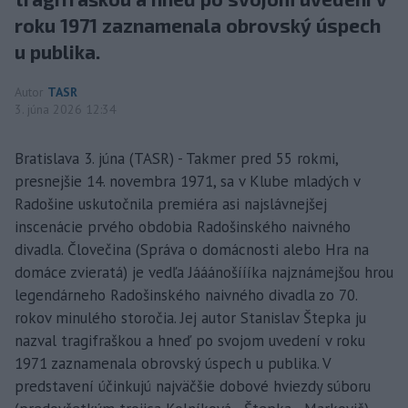
roku 1971 zaznamenala obrovský úspech
u publika.
Autor
TASR
3. júna 2026 12:34
Bratislava 3. júna (TASR) - Takmer pred 55 rokmi,
presnejšie 14. novembra 1971, sa v Klube mladých v
Radošine uskutočnila premiéra asi najslávnejšej
inscenácie prvého obdobia Radošinského naivného
divadla. Človečina (Správa o domácnosti alebo Hra na
domáce zvieratá) je vedľa Jááánošíííka najznámejšou hrou
legendárneho Radošinského naivného divadla zo 70.
rokov minulého storočia. Jej autor Stanislav Štepka ju
nazval tragifraškou a hneď po svojom uvedení v roku
1971 zaznamenala obrovský úspech u publika. V
predstavení účinkujú najväčšie dobové hviezdy súboru