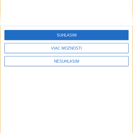
Šport
SÚHLASÍM
....
VIAC MOŽNOSTÍ
NESÚHLASÍM
....