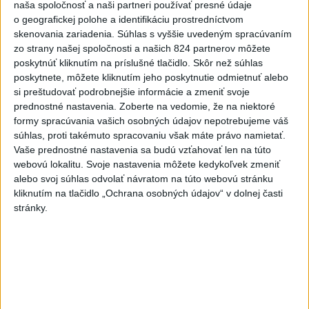
naša spoločnosť a naši partneri používať presné údaje
boxov pre diviaky
o geografickej polohe a identifikáciu prostredníctvom
aktualizované
dnes 12:11
,
dnes 13:22
skenovania zariadenia. Súhlas s vyššie uvedeným spracúvaním
zo strany našej spoločnosti a našich 824 partnerov môžete
ÚPLNÉ ZATMENIE SLNKA: Časť
poskytnúť kliknutím na príslušné tlačidlo. Skôr než súhlas
Európy zahalí tma, hrozia
poskytnete, môžete kliknutím jeho poskytnutie odmietnuť alebo
dôsledky
si preštudovať podrobnejšie informácie a zmeniť svoje
aktualizované
dnes 13:35
,
dnes 14:03
prednostné nastavenia.
Zoberte na vedomie, že na niektoré
formy spracúvania vašich osobných údajov nepotrebujeme váš
EXTRÉMNE HORÚČAVY: Takéto
súhlas, proti takémuto spracovaniu však máte právo namietať.
môžu byť dôsledky
Vaše prednostné nastavenia sa budú vzťahovať len na túto
dnes 14:34
webovú lokalitu. Svoje nastavenia môžete kedykoľvek zmeniť
alebo svoj súhlas odvolať návratom na túto webovú stránku
Na hranici Maroka s Ceutou
kliknutím na tlačidlo „Ochrana osobných údajov“ v dolnej časti
zomrelo asi 100 ľudí, oznámil
stránky.
starosta
dnes 15:47
Deväť Slovákov zabojuje na ME
v Paríži o čo najlepšie výsledky
dnes 13:05