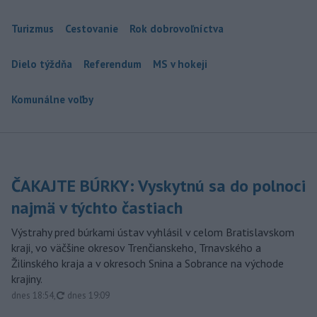
Turizmus
Cestovanie
Rok dobrovoľníctva
Dielo týždňa
Referendum
MS v hokeji
Komunálne voľby
ČAKAJTE BÚRKY: Vyskytnú sa do polnoci
najmä v týchto častiach
Výstrahy pred búrkami ústav vyhlásil v celom Bratislavskom
kraji, vo väčšine okresov Trenčianskeho, Trnavského a
Žilinského kraja a v okresoch Snina a Sobrance na východe
krajiny.
aktualizované
dnes 18:54
,
dnes 19:09