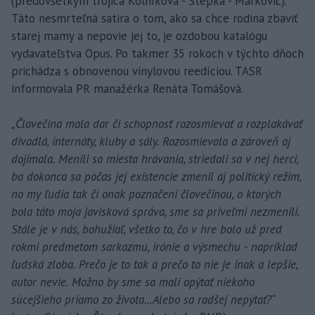
(predovšetkým trojica Kolníková - Štepka - Markovič).
Táto nesmrteľná satira o tom, ako sa chce rodina zbaviť
starej mamy a nepovie jej to, je ozdobou katalógu
vydavateľstva Opus. Po takmer 35 rokoch v týchto dňoch
prichádza s obnovenou vinylovou reedíciou. TASR
informovala PR manažérka Renáta Tomášová.
„Človečina mala dar či schopnosť rozosmievať a rozplakávať
divadlá, internáty, kluby a sály. Rozosmievala a zároveň aj
dojímala. Menili sa miesta hrávania, striedali sa v nej herci,
ba dokonca sa počas jej existencie zmenil aj politický režim,
no my ľudia tak či onak poznačení človečinou, o ktorých
bola táto moja javisková správa, sme sa priveľmi nezmenili.
Stále je v nás, bohužiaľ, všetko to, čo v hre bolo už pred
rokmi predmetom sarkazmu, irónie a výsmechu - napríklad
ľudská zloba. Prečo je to tak a prečo to nie je inak a lepšie,
autor nevie. Možno by sme sa mali opýtať niekoho
súcejšieho priamo zo života...Alebo sa radšej nepýtať?“