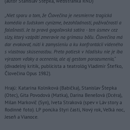
(autor Stanislav Štepka, webstránka RND)
„Niet sporu o tom, že Človečina je nesmierne tragická
komédia o ľudskom cynizme, bezohľadnosti, požívačnosti a
falošnosti. Je to pravá gogoľovská satira - ten úsmev cez
slzy, ktorý vzápätí zmeravie na grimasu bôľu. Človečina má
dar evokovať, núti k zamysleniu a ku konfrontácii videného
s vlastnou skúsenosťou. Preto potlesk v hľadisku nie je iba
výrazom vďaky a ocenenia, ale aj gestom porozumenia,“
(divadelný kritik, publicista a teatrológ Vladimír Štefko,
Človečina Opus 1982).
Hrajú: Katarína Kolniková (Babička), Stanislav Štepka
(Otec), Gita Povodová (Matka), Darina Benešová (Dcéra),
Milan Markovič (Syn), Iveta Straková (spev v Láv story a
Rodinné foto). LP ponúka štyri časti, Nový rok, Veľká noc,
Jeseň a Vianoce.