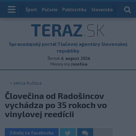
Index
Šport
Počasie
Publicistika
Slovensko
Zahranič
TERAZ
.SK
Spravodajský portál Tlačovej agentúry Slovenskej
republiky
Štvrtok
6. august 2026
Meniny má
Jozefína
< sekcia
Kultúra
Človečina od Radošincov
vychádza po 35 rokoch vo
vinylovej reedícii
Zdieľaj na Facebooku