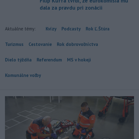
Filip Kuffa tvrdí, že eurokomisia mu
dala za pravdu pri zonácii
Aktuálne témy:
Kvízy
Podcasty
Rok Ľ.Štúra
Turizmus
Cestovanie
Rok dobrovoľníctva
Dielo týždňa
Referendum
MS v hokeji
Komunálne voľby