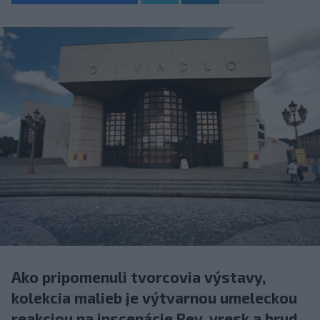
Ako pripomenuli tvorcovia výstavy,
kolekcia malieb je výtvarnou umeleckou
reakciou na inscenácie Rev, vresk a brud