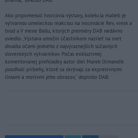
Ako pripomenuli tvorcovia výstavy, kolekcia malieb je
výtvarnou umeleckou reakciou na inscenácie Rev, vresk a
brud a V mene Ballu, ktorých premiéry DAB nedávno
uviedlo. „Výstava umožní účastníkom nazrieť na svet
divadla očami jedného z najvýraznejších súčasných
slovenských výtvarníkov. Počas exkluzívnej
komentovanej prehliadky autor diel Marek Ormandík
poodhalí príbehy, ktoré sa skrývajú za expresívnymi
líniami a motívmi jeho obrazov,“ doplnilo DAB.