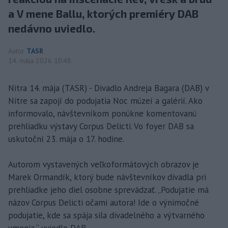
a V mene Ballu, ktorých premiéry DAB
nedávno uviedlo.
Autor
TASR
14. mája 2026 10:48
Nitra 14. mája (TASR) - Divadlo Andreja Bagara (DAB) v
Nitre sa zapojí do podujatia Noc múzeí a galérií. Ako
informovalo, návštevníkom ponúkne komentovanú
prehliadku výstavy Corpus Delicti. Vo foyer DAB sa
uskutoční 23. mája o 17. hodine.
Autorom vystavených veľkoformátových obrazov je
Marek Ormandík, ktorý bude návštevníkov divadla pri
prehliadke jeho diel osobne sprevádzať. „Podujatie má
názov Corpus Delicti očami autora! Ide o výnimočné
podujatie, kde sa spája sila divadelného a výtvarného
umenia,“ uviedlo DAB.