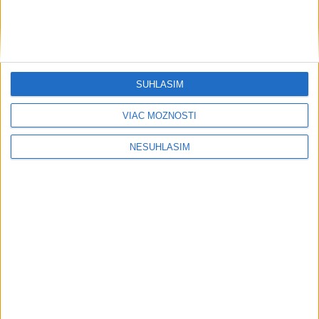
SÚHLASÍM
VIAC MOŽNOSTÍ
NESÚHLASÍM
....