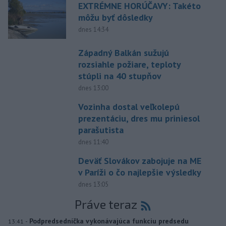
EXTRÉMNE HORÚČAVY: Takéto
môžu byť dôsledky
dnes 14:34
Západný Balkán sužujú
rozsiahle požiare, teploty
stúpli na 40 stupňov
dnes 13:00
Vozinha dostal veľkolepú
prezentáciu, dres mu priniesol
parašutista
dnes 11:40
Deväť Slovákov zabojuje na ME
v Paríži o čo najlepšie výsledky
dnes 13:05
Práve teraz
-
Podpredsedníčka vykonávajúca funkciu predsedu
13:41