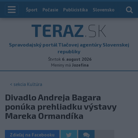
Index
Šport
Počasie
Publicistika
Slovensko
Zahranič
TERAZ
.SK
Spravodajský portál Tlačovej agentúry Slovenskej
republiky
Štvrtok
6. august 2026
Meniny má
Jozefína
< sekcia
Kultúra
Divadlo Andreja Bagara
ponúka prehliadku výstavy
Mareka Ormandíka
Zdieľaj na Facebooku