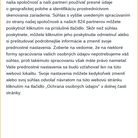
naša spoločnosť a naši partneri používať presné údaje
2
Český herec Vladimír Polívka odmietol zaujímavé
o geografickej polohe a identifikáciu prostredníctvom
filmové projekty
skenovania zariadenia. Súhlas s vyššie uvedeným spracúvaním
zo strany našej spoločnosti a našich 824 partnerov môžete
3
Orbánová telefonovala s Blanárom a Tarabom o pomoci
poskytnúť kliknutím na príslušné tlačidlo. Skôr než súhlas
na Dunaji
poskytnete, môžete kliknutím jeho poskytnutie odmietnuť alebo
si preštudovať podrobnejšie informácie a zmeniť svoje
4
Mesto Martin vypovedalo zmluvy na tri rozpracované
prednostné nastavenia.
Zoberte na vedomie, že na niektoré
investičné akcie
formy spracúvania vašich osobných údajov nepotrebujeme váš
súhlas, proti takémuto spracovaniu však máte právo namietať.
5
V Košiciach Nad jazerom začína výstavba
Vaše prednostné nastavenia sa budú vzťahovať len na túto
chodníka,otvorili aj pumptrack
webovú lokalitu. Svoje nastavenia môžete kedykoľvek zmeniť
alebo svoj súhlas odvolať návratom na túto webovú stránku
6
ZRÁŽKA VLAKU S AUTOM V LOZORNE: Rušňovodič jej
kliknutím na tlačidlo „Ochrana osobných údajov“ v dolnej časti
už nedokázal zabrániť
stránky.
7
Predstavitelia Mladého Hlasu podali trestné oznámenie
na I. Korčoka
Najnovšie správy na Teraz.sk