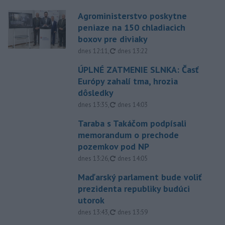
Agroministerstvo poskytne
peniaze na 150 chladiacich
boxov pre diviaky
aktualizované
dnes 12:11
,
dnes 13:22
ÚPLNÉ ZATMENIE SLNKA: Časť
Európy zahalí tma, hrozia
dôsledky
aktualizované
dnes 13:35
,
dnes 14:03
Taraba s Takáčom podpísali
memorandum o prechode
pozemkov pod NP
aktualizované
dnes 13:26
,
dnes 14:05
Maďarský parlament bude voliť
prezidenta republiky budúci
utorok
aktualizované
dnes 13:43
,
dnes 13:59