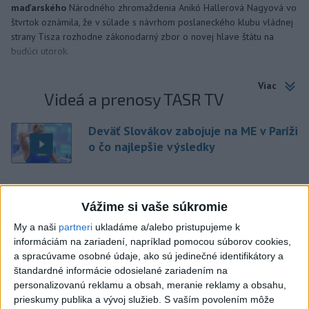
maďarského
Národného zhromaždenia Anikó Hallerová Nagyová vo
štvrtok oznámila, že v súlade s návrhom poslaneckého klubu vládnej
strany Tisza rozhodne zákonodarný zbor o novej hlave štátu na
budúci utorok.
Viac
Videá a prenosy TASR TV
Deväť Slovákov zabojuje na ME v Paríži
o čo najlepšie výsledky
Viac
Vážime si vaše súkromie
Najčítanejšie
My a naši
partneri
ukladáme a/alebo pristupujeme k
6h
24h
7d
informáciám na zariadení, napríklad pomocou súborov cookies,
a spracúvame osobné údaje, ako sú jedinečné identifikátory a
Afganec, ktorý v Mníchove vrazil autom
1
štandardné informácie odosielané zariadením na
personalizovanú reklamu a obsah, meranie reklamy a obsahu,
do davu, dostal TREST
prieskumy publika a vývoj služieb.
S vaším povolením môže