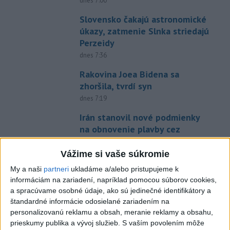
dnes 7:00
Slovensko čakajú astronomické
úkazy, zatmenie Slnka striedajú
Perzeidy
dnes 7:36
Rakovina Joea Bidena sa
zhoršila, tvrdí syn
dnes 7:19
Irán stanovil nové podmienky
na obnovenie plavby cez
Hormuzský prieliv
Vážime si vaše súkromie
dnes 7:15
My a naši
partneri
ukladáme a/alebo pristupujeme k
Turecko očakáva, že k dohode o
informáciám na zariadení, napríklad pomocou súborov cookies,
spoločnej obrane sa pripojí aj
a spracúvame osobné údaje, ako sú jedinečné identifikátory a
Egypt
štandardné informácie odosielané zariadením na
dnes 7:06
personalizovanú reklamu a obsah, meranie reklamy a obsahu,
prieskumy publika a vývoj služieb.
S vaším povolením môže
Ľubomíra je kolegiálna