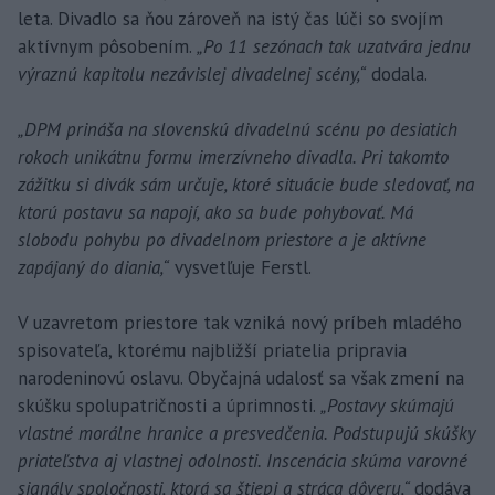
leta. Divadlo sa ňou zároveň na istý čas lúči so svojím
aktívnym pôsobením.
„Po 11 sezónach tak uzatvára jednu
výraznú kapitolu nezávislej divadelnej scény,“
dodala.
„DPM prináša na slovenskú divadelnú scénu po desiatich
rokoch unikátnu formu imerzívneho divadla. Pri takomto
zážitku si divák sám určuje, ktoré situácie bude sledovať, na
ktorú postavu sa napojí, ako sa bude pohybovať. Má
slobodu pohybu po divadelnom priestore a je aktívne
zapájaný do diania,“
vysvetľuje Ferstl.
V uzavretom priestore tak vzniká nový príbeh mladého
spisovateľa, ktorému najbližší priatelia pripravia
narodeninovú oslavu. Obyčajná udalosť sa však zmení na
skúšku spolupatričnosti a úprimnosti.
„Postavy skúmajú
vlastné morálne hranice a presvedčenia. Podstupujú skúšky
priateľstva aj vlastnej odolnosti. Inscenácia skúma varovné
signály spoločnosti, ktorá sa štiepi a stráca dôveru,“
dodáva