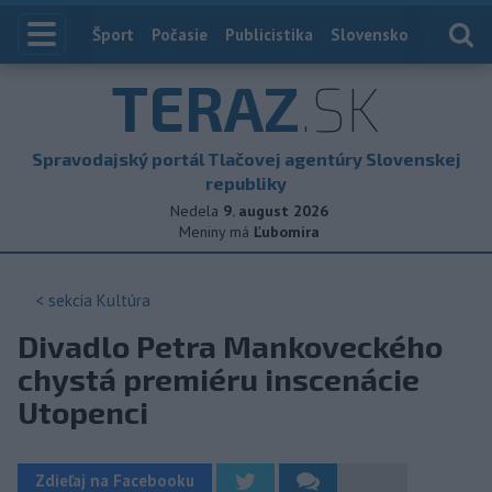
Index
Šport
Počasie
Publicistika
Slovensko
Zahranič
TERAZ
.SK
Spravodajský portál Tlačovej agentúry Slovenskej
republiky
Nedela
9. august 2026
Meniny má
Ľubomíra
< sekcia
Kultúra
Divadlo Petra Mankoveckého
chystá premiéru inscenácie
Utopenci
Zdieľaj na Facebooku