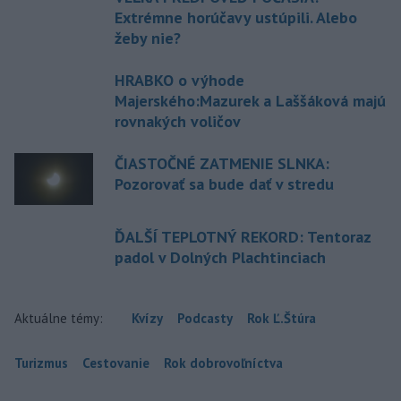
Extrémne horúčavy ustúpili. Alebo
žeby nie?
HRABKO o výhode
Majerského:Mazurek a Laššáková majú
rovnakých voličov
ČIASTOČNÉ ZATMENIE SLNKA:
Pozorovať sa bude dať v stredu
ĎALŠÍ TEPLOTNÝ REKORD: Tentoraz
padol v Dolných Plachtinciach
Aktuálne témy:
Kvízy
Podcasty
Rok Ľ.Štúra
Turizmus
Cestovanie
Rok dobrovoľníctva