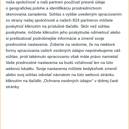
naša spoločnosť a naši partneri používať presné údaje
dnes 6:45
o geografickej polohe a identifikáciu prostredníctvom
skenovania zariadenia. Súhlas s vyššie uvedeným spracúvaním
zo strany našej spoločnosti a našich 824 partnerov môžete
FIFA odsúdila kontroverzné
poskytnúť kliknutím na príslušné tlačidlo. Skôr než súhlas
informácie ohľadom prezidenta
poskytnete, môžete kliknutím jeho poskytnutie odmietnuť alebo
Infantina
si preštudovať podrobnejšie informácie a zmeniť svoje
prednostné nastavenia.
Zoberte na vedomie, že na niektoré
dnes 7:10
formy spracúvania vašich osobných údajov nepotrebujeme váš
Práve teraz
súhlas, proti takémuto spracovaniu však máte právo namietať.
Vaše prednostné nastavenia sa budú vzťahovať len na túto
-
Ukrajinský prezident Volodymyr Zelenskyj v sobotu
08:43
webovú lokalitu. Svoje nastavenia môžete kedykoľvek zmeniť
uviedol, že do Ruska
bude nasadených 30.000 - 50.000 vojakov zo
alebo svoj súhlas odvolať návratom na túto webovú stránku
Severnej Kórey. Pchjongjang podľa jeho slov „študuje túto vojnu“
kliknutím na tlačidlo „Ochrana osobných údajov“ v dolnej časti
medzi Ruskom a Ukrajinou a mohol by predstavovať hrozbu pre
stránky.
ázijské krajiny.
Viac
Videá a prenosy TASR TV
Deväť Slovákov zabojuje na ME v Paríži