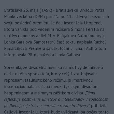
Bratislava 26. mája (TASR) - Bratislavské Divadlo Petra
Mankoveckého (DPM) prináša po 11 aktívnych sezónach
svoju poslednú premiéru. Je ňou inscenácia Utopenci,
ktorá vznikla pod vedením režiséra Šimona Ferstla na
motívy denníkov a diel M. A. Bulgakova. Autorkou hry je
Lenka Garajová. Samostatnú časť textu napísala Ráchel
Rimarčíková. Premiéra sa uskutoční 5. júna. TASR o tom
informovala PR manažérka Linda Gallová.
Spresnila, že divadelná novinka na motívy denníkov a
diel ruského spisovateľa, ktorý celý život bojoval s
represiami stalinistického režimu, je imerzívnou
inscenáciou balansujúcou medzi fyzickým divadlom,
happeningom a intímnym zážitkom diváka.
„Téma
reflektuje postavenie umelcov a intelektuálov v spoločnosti
podliehajúcej strachu, agresii a rozkladu dôvery,“
priblížila
Gallová inscenáciu, ktorá bude uvádzaná iba počas tohto