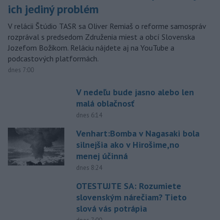
ich jediný problém
V relácii Štúdio TASR sa Oliver Remiaš o reforme samospráv
rozprával s predsedom Združenia miest a obcí Slovenska
Jozefom Božikom. Reláciu nájdete aj na YouTube a
podcastových platformách.
dnes 7:00
V nedeľu bude jasno alebo len
malá oblačnosť
dnes 6:14
Venhart:Bomba v Nagasaki bola
silnejšia ako v Hirošime,no
menej účinná
dnes 8:24
OTESTUJTE SA: Rozumiete
slovenským nárečiam? Tieto
slová vás potrápia