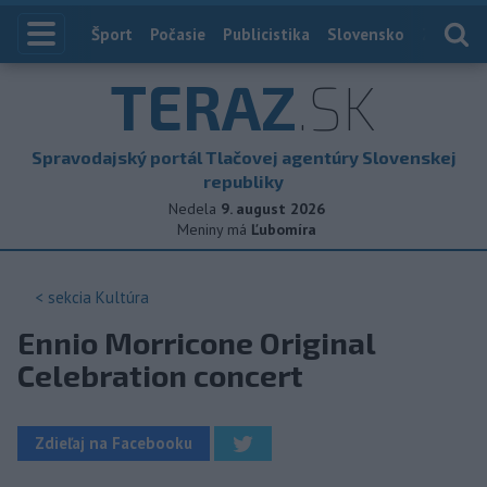
Index
Šport
Počasie
Publicistika
Slovensko
Zahranič
TERAZ
.SK
Spravodajský portál Tlačovej agentúry Slovenskej
republiky
Nedela
9. august 2026
Meniny má
Ľubomíra
< sekcia
Kultúra
Ennio Morricone Original
Celebration concert
Zdieľaj na Facebooku