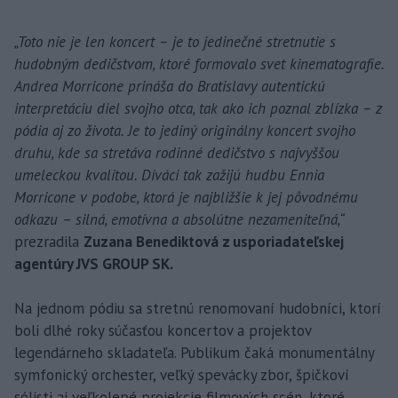
„Toto nie je len koncert – je to jedinečné stretnutie s
hudobným dedičstvom, ktoré formovalo svet kinematografie.
Andrea Morricone prináša do Bratislavy autentickú
interpretáciu diel svojho otca, tak ako ich poznal zblízka – z
pódia aj zo života. Je to jediný originálny koncert svojho
druhu, kde sa stretáva rodinné dedičstvo s najvyššou
umeleckou kvalitou. Diváci tak zažijú hudbu Ennia
Morricone v podobe, ktorá je najbližšie k jej pôvodnému
odkazu – silná, emotívna a absolútne nezameniteľná,“
prezradila
Zuzana Benediktová z usporiadateľskej
agentúry JVS GROUP SK.
Na jednom pódiu sa stretnú renomovaní hudobníci, ktorí
boli dlhé roky súčasťou koncertov a projektov
legendárneho skladateľa. Publikum čaká monumentálny
symfonický orchester, veľký spevácky zbor, špičkoví
sólisti aj veľkolepé projekcie filmových scén, ktoré