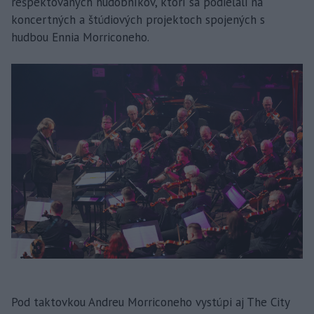
rešpektovaných hudobníkov, ktorí sa podieľali na
koncertných a štúdiových projektoch spojených s
hudbou Ennia Morriconeho.
Pod taktovkou Andreu Morriconeho vystúpi aj The City