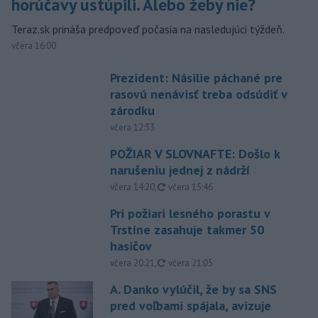
horúčavy ustúpili. Alebo žeby nie?
Teraz.sk prináša predpoveď počasia na nasledujúci týždeň.
včera 16:00
Prezident: Násilie páchané pre
rasovú nenávisť treba odsúdiť v
zárodku
včera 12:33
POŽIAR V SLOVNAFTE: Došlo k
narušeniu jednej z nádrží
aktualizované
včera 14:20
,
včera 15:46
Pri požiari lesného porastu v
Trstíne zasahuje takmer 50
hasičov
aktualizované
včera 20:21
,
včera 21:05
A. Danko vylúčil, že by sa SNS
pred voľbami spájala, avizuje