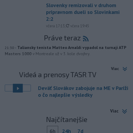
Slovenky remizovali v druhom
prípravnom dueli so Slovinkami
2:2
aktualizované
včera 17:13
,
včera 19:45
Práve teraz
-
Taliansky tenista Matteo Arnaldi vypadol na turnaji ATP
21:30
Masters 1000
v Montreale už v 3. kole dvojhry.
Viac
Videá a prenosy TASR TV
Deväť Slovákov zabojuje na ME v Paríži
o čo najlepšie výsledky
Viac
Najčítanejšie
6h
24h
7d