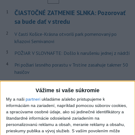
ČIASTOČNÉ ZATMENIE SLNKA: Pozorovať
1
sa bude dať v stredu
2
V časti Košice-Krásna otvorili park pomenovaný po
kňazovi Semivanovi
3
POŽIAR V SLOVNAFTE: Došlo k narušeniu jednej z nádrží
4
Pri požiari lesného porastu v Trstíne zasahuje takmer 50
hasičov
5
VEĽKÁ PREDPOVEĎ POČASIA: Extrémne horúčavy
Vážime si vaše súkromie
ustúpili. Alebo žeby nie?
My a naši
partneri
ukladáme a/alebo pristupujeme k
6
Fridrichová: Školy vyučujúce po novom musia mať
informáciám na zariadení, napríklad pomocou súborov cookies,
pripravené osnovy
a spracúvame osobné údaje, ako sú jedinečné identifikátory a
štandardné informácie odosielané zariadením na
7
TRAGÉDIA NA DUNAJI: Muž sa išiel okúpať, z vody viac
personalizovanú reklamu a obsah, meranie reklamy a obsahu,
nevyšiel
prieskumy publika a vývoj služieb.
S vaším povolením môže