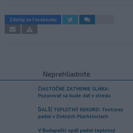
Zdieľaj na Facebooku
Neprehliadnite
ČIASTOČNÉ ZATMENIE SLNKA:
Pozorovať sa bude dať v stredu
ĎALŠÍ TEPLOTNÝ REKORD: Tentoraz
padol v Dolných Plachtinciach
V Budapešti opäť padol teplotný