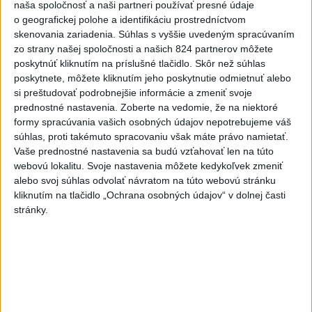
naša spoločnosť a naši partneri používať presné údaje
o geografickej polohe a identifikáciu prostredníctvom
Najnovšie správy na Teraz.sk
skenovania zariadenia. Súhlas s vyššie uvedeným spracúvaním
Vyhlásenia
zo strany našej spoločnosti a našich 824 partnerov môžete
poskytnúť kliknutím na príslušné tlačidlo. Skôr než súhlas
Priame prenosy z Národnej rady SR
poskytnete, môžete kliknutím jeho poskytnutie odmietnuť alebo
si preštudovať podrobnejšie informácie a zmeniť svoje
prednostné nastavenia.
Zoberte na vedomie, že na niektoré
formy spracúvania vašich osobných údajov nepotrebujeme váš
súhlas, proti takémuto spracovaniu však máte právo namietať.
Politika na sociálnych sieťach
Vaše prednostné nastavenia sa budú vzťahovať len na túto
webovú lokalitu. Svoje nastavenia môžete kedykoľvek zmeniť
alebo svoj súhlas odvolať návratom na túto webovú stránku
Zobraziť viac
Info
kliknutím na tlačidlo „Ochrana osobných údajov“ v dolnej časti
stránky.
Najnovšie videá
Najsledovanejšie videá
Kontrolný deň na Spišskom hrade
potvrdil výrazný pokrok...
dnes 18:09
|
Ministerstvo kultúry SR
|
16
zobrazení