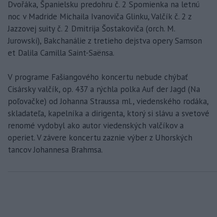
Dvořáka, Španielsku predohru č. 2 Spomienka na letnú
noc v Madride Michaila Ivanoviča Glinku, Valčík č. 2 z
Jazzovej suity č. 2 Dmitrija Šostakoviča (orch. M.
Jurowski), Bakchanálie z tretieho dejstva opery Samson
et Dalila Camilla Saint-Saënsa.
V programe Fašiangového koncertu nebude chýbať
Cisársky valčík, op. 437 a rýchla polka Auf der Jagd (Na
poľovačke) od Johanna Straussa ml., viedenského rodáka,
skladateľa, kapelníka a dirigenta, ktorý si slávu a svetové
renomé vydobyl ako autor viedenských valčíkov a
operiet. V závere koncertu zaznie výber z Uhorských
tancov Johannesa Brahmsa.