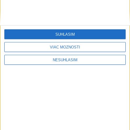
SÚHLASÍM
VIAC MOŽNOSTÍ
NESÚHLASÍM
....