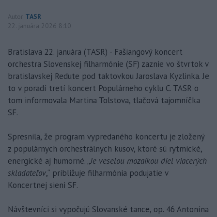
Autor
TASR
22. januára 2026 8:10
Bratislava 22. januára (TASR) - Fašiangový koncert
orchestra Slovenskej filharmónie (SF) zaznie vo štvrtok v
bratislavskej Redute pod taktovkou Jaroslava Kyzlinka. Je
to v poradí tretí koncert Populárneho cyklu C. TASR o
tom informovala Martina Tolstova, tlačová tajomníčka
SF.
Spresnila, že program vypredaného koncertu je zložený
z populárnych orchestrálnych kusov, ktoré sú rytmické,
energické aj humorné. „
Je veselou mozaikou diel viacerých
skladateľov
,“ približuje filharmónia podujatie v
Koncertnej sieni SF.
Návštevníci si vypočujú Slovanské tance, op. 46 Antonína