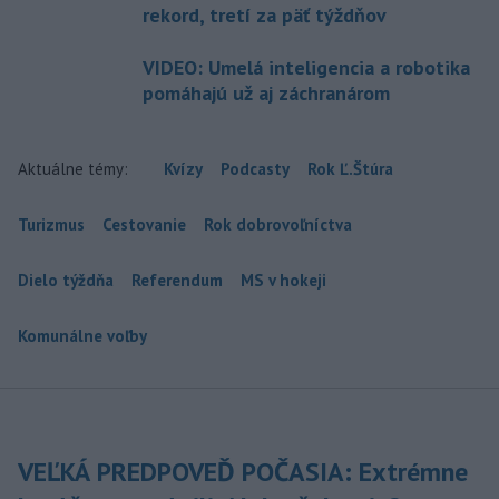
rekord, tretí za päť týždňov
VIDEO: Umelá inteligencia a robotika
pomáhajú už aj záchranárom
Aktuálne témy:
Kvízy
Podcasty
Rok Ľ.Štúra
Turizmus
Cestovanie
Rok dobrovoľníctva
Dielo týždňa
Referendum
MS v hokeji
Komunálne voľby
VEĽKÁ PREDPOVEĎ POČASIA: Extrémne