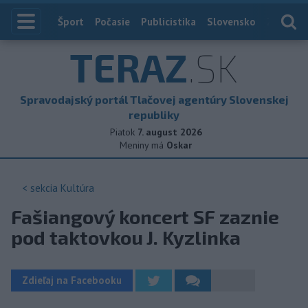
Index
Šport
Počasie
Publicistika
Slovensko
Zahranič
TERAZ
.SK
Spravodajský portál Tlačovej agentúry Slovenskej
republiky
Piatok
7. august 2026
Meniny má
Oskar
< sekcia
Kultúra
Fašiangový koncert SF zaznie
pod taktovkou J. Kyzlinka
Zdieľaj na Facebooku