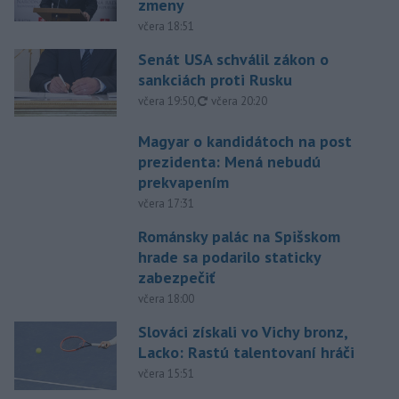
zmeny
včera 18:51
Senát USA schválil zákon o
sankciách proti Rusku
aktualizované
včera 19:50
,
včera 20:20
Magyar o kandidátoch na post
prezidenta: Mená nebudú
prekvapením
včera 17:31
Románsky palác na Spišskom
hrade sa podarilo staticky
zabezpečiť
včera 18:00
Slováci získali vo Vichy bronz,
Lacko: Rastú talentovaní hráči
včera 15:51