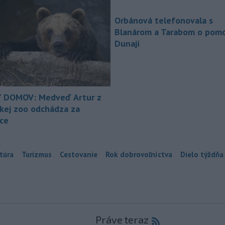
Orbánová telefonovala s
Blanárom a Tarabom o pomo
Dunaji
 DOMOV: Medveď Artur z
ckej zoo odchádza za
ice
túra
Turizmus
Cestovanie
Rok dobrovoľníctva
Dielo týždňa
Práve teraz