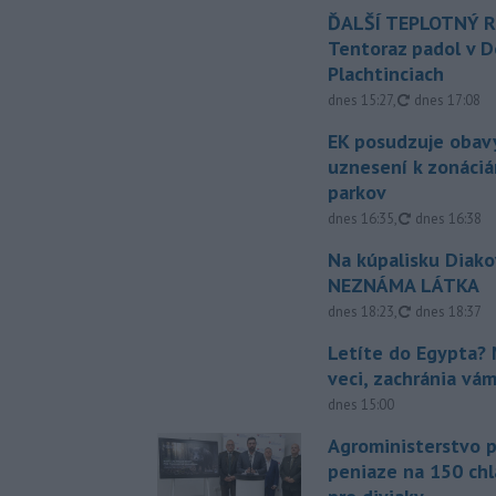
ĎALŠÍ TEPLOTNÝ 
Tentoraz padol v D
Plachtinciach
aktualizovan
dnes 15:27
,
dnes 17:08
EK posudzuje obavy
uznesení k zonáci
parkov
aktualizovan
dnes 16:35
,
dnes 16:38
Na kúpalisku Diak
NEZNÁMA LÁTKA
aktualizovan
dnes 18:23
,
dnes 18:37
Letíte do Egypta? 
veci, zachránia vá
dnes 15:00
Agroministerstvo 
peniaze na 150 chl