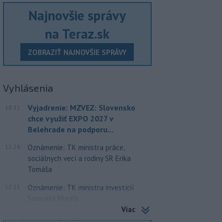
Najnovšie správy
na Teraz.sk
ZOBRAZIŤ NAJNOVŠIE SPRÁVY
Vyhlásenia
Vyjadrenie: MZVEZ: Slovensko
18:12
chce využiť EXPO 2027 v
Belehrade na podporu...
12:26
Oznámenie: TK ministra práce,
sociálnych vecí a rodiny SR Erika
Tomáša
12:11
Oznámenie: TK ministra investícií
Samuela Migaľa
Viac