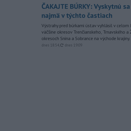
ČAKAJTE BÚRKY: Vyskytnú sa 
najmä v týchto častiach
Výstrahy pred búrkami ústav vyhlásil v celom 
väčšine okresov Trenčianskeho, Trnavského a Ž
okresoch Snina a Sobrance na východe krajiny.
aktualizované
dnes 18:54
,
dnes 19:09