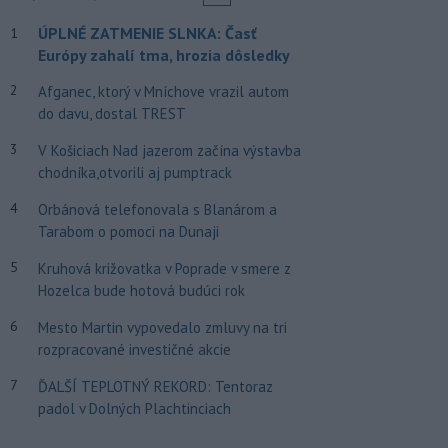
ÚPLNÉ ZATMENIE SLNKA: Časť
1
Európy zahalí tma, hrozia dôsledky
2
Afganec, ktorý v Mníchove vrazil autom
do davu, dostal TREST
3
V Košiciach Nad jazerom začína výstavba
chodníka,otvorili aj pumptrack
4
Orbánová telefonovala s Blanárom a
Tarabom o pomoci na Dunaji
5
Kruhová križovatka v Poprade v smere z
Hozelca bude hotová budúci rok
6
Mesto Martin vypovedalo zmluvy na tri
rozpracované investičné akcie
7
ĎALŠÍ TEPLOTNÝ REKORD: Tentoraz
padol v Dolných Plachtinciach