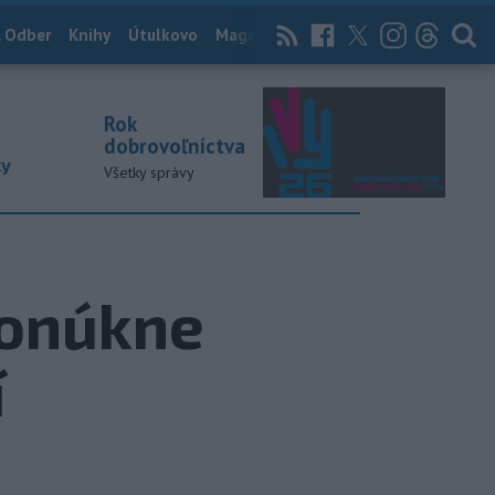
 Odber
Knihy
Útulkovo
Magazín
News Now
Archív
TASR
Rok
dobrovoľníctva
ky
Všetky správy
ponúkne
í