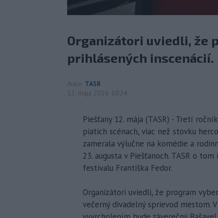
Organizátori uviedli, že
prihlásených inscenácií.
Autor
TASR
12. mája 2026 10:24
Piešťany 12. mája (TASR) - Tretí ročn
piatich scénach, viac než stovku herc
zamerala výlučne na komédie a rodinn
23. augusta v Piešťanoch. TASR o tom
festivalu Františka Fedor.
Organizátori uviedli, že program vybe
večerný divadelný sprievod mestom. 
vyvrcholením bude záverečný Bašavel 