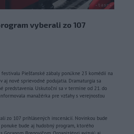
 program vyberali zo 107
ík festivalu Piešťanské zábaly ponúkne 23 komédií na
ov aj nové sprievodné podujatia. Dramaturgia sa
é predstavenia. Uskutoční sa v termíne od 21. do
 informovala manažérka pre vzťahy s verejnosťou
rali zo 107 prihlásených inscenácií. Novinkou bude
V ponuke bude aj hudobný program, ktorého
s Goranom Bregovičom. Organizátori avizujú aj