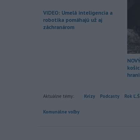
VIDEO: Umelá inteligencia a
robotika pomáhajú už aj
záchranárom
NOVÝ
koši
hran
Aktuálne témy:
Kvízy
Podcasty
Rok Ľ.Š
Komunálne voľby