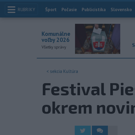
RUBRIKY
Index
Šport
Počasie
Publicistika
Slovensko
Komunálne
voľby 2026
S
Všetky správy
< sekcia
Kultúra
Festival Pi
okrem novin