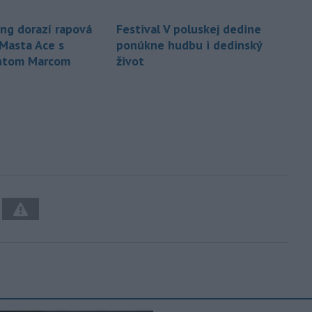
ing dorazí rapová
Festival V poluskej dedine
Masta Ace s
ponúkne hudbu i dedinský
ntom Marcom
život