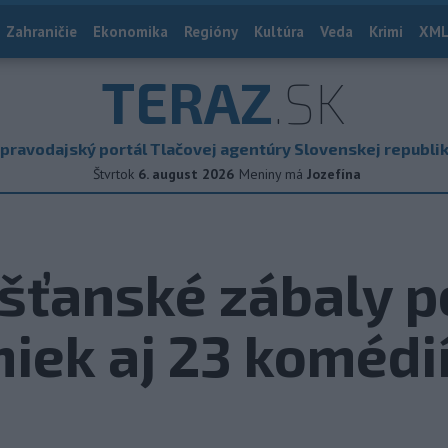
Zahraničie
Ekonomika
Regióny
Kultúra
Veda
Krimi
XML
TERAZ
.SK
pravodajský portál Tlačovej agentúry Slovenskej republi
Štvrtok
6. august 2026
Meniny má
Jozefína
ešťanské zábaly 
iek aj 23 komédi