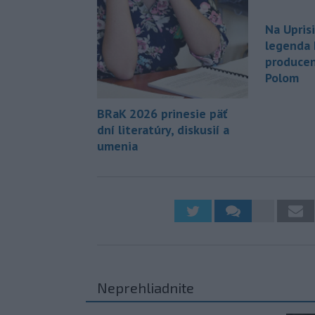
Na Upris
legenda 
produce
Polom
BRaK 2026 prinesie päť
dní literatúry, diskusií a
umenia
Neprehliadnite