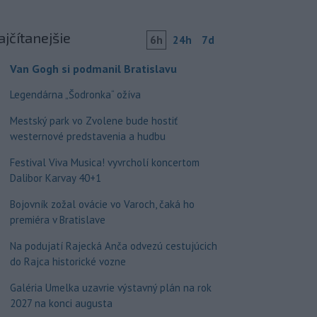
ajčítanejšie
6h
24h
7d
Van Gogh si podmanil Bratislavu
Legendárna „Šodronka“ ožíva
Mestský park vo Zvolene bude hostiť
westernové predstavenia a hudbu
Festival Viva Musica! vyvrcholí koncertom
Dalibor Karvay 40+1
Bojovník zožal ovácie vo Varoch, čaká ho
premiéra v Bratislave
Na podujatí Rajecká Anča odvezú cestujúcich
do Rajca historické vozne
Galéria Umelka uzavrie výstavný plán na rok
2027 na konci augusta