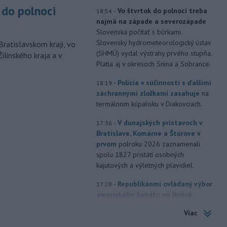
do polnoci
-
Vo štvrtok do polnoci treba
18:54
najmä na západe a severozápade
Slovenska počítať s búrkami.
Slovenský hydrometeorologický ústav
Bratislavskom kraji, vo
(SHMÚ) vydal výstrahy prvého stupňa.
ilinského kraja a v
Platia aj v okresoch Snina a Sobrance.
-
Polícia v súčinnosti s ďalšími
18:19
záchrannými zložkami zasahuje
na
termálnom kúpalisku v Diakovciach.
-
V dunajských prístavoch v
17:36
Bratislave, Komárne a Štúrove v
prvom
polroku 2026 zaznamenali
spolu 1827 pristátí osobných
kajutových a výletných plavidiel.
-
Republikánmi ovládaný výbor
17:28
amerického Senátu vo
štvrtok
označil lekára Anthonyho Fauciho za
Viac
osobu brániacu vyšetrovacím
právomociam Kongresu.