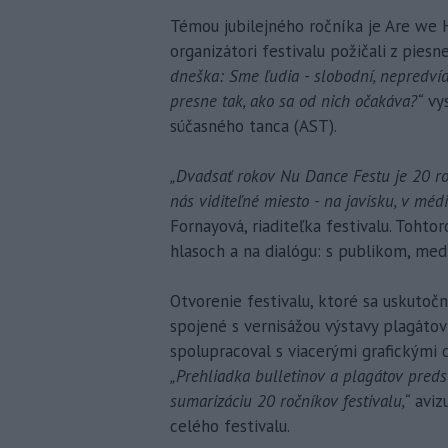
Témou jubilejného ročníka je Are we H
organizátori festivalu požičali z pies
dneška: Sme ľudia - slobodní, nepredvída
presne tak, ako sa od nich očakáva?“
vys
súčasného tanca (AST).
„Dvadsať rokov Nu Dance Festu je 20 ro
nás viditeľné miesto - na javisku, v méd
Fornayová, riaditeľka festivalu. Tohto
hlasoch a na dialógu: s publikom, med
Otvorenie festivalu, ktoré sa uskutočn
spojené s vernisážou výstavy plagáto
spolupracoval s viacerými grafickými d
„Prehliadka bulletinov a plagátov preds
sumarizáciu 20 ročníkov festivalu,“
avizu
celého festivalu.