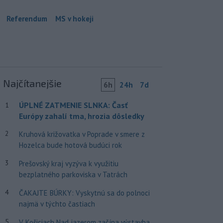
Referendum
MS v hokeji
Najčítanejšie
6h
24h
7d
ÚPLNÉ ZATMENIE SLNKA: Časť
1
Európy zahalí tma, hrozia dôsledky
2
Kruhová križovatka v Poprade v smere z
Hozelca bude hotová budúci rok
3
Prešovský kraj vyzýva k využitiu
bezplatného parkoviska v Tatrách
4
ČAKAJTE BÚRKY: Vyskytnú sa do polnoci
najmä v týchto častiach
5
V Košiciach Nad jazerom začína výstavba