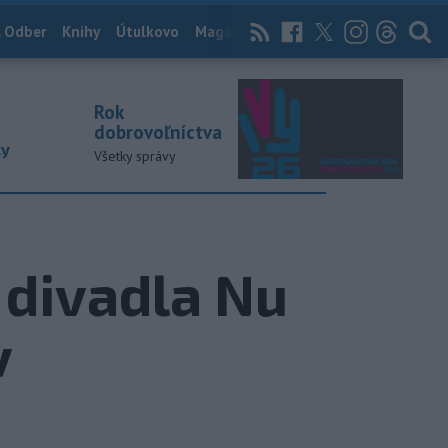
 Odber
Knihy
Útulkovo
Magazín
News Now
Archív
TASR
Rok
dobrovoľníctva
ky
Všetky správy
 divadla Nu
v