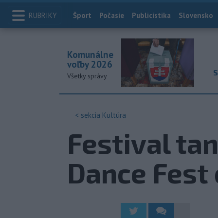
RUBRIKY
Index
Šport
Počasie
Publicistika
Slovensko
Komunálne
voľby 2026
S
Všetky správy
< sekcia
Kultúra
Festival ta
Dance Fest 