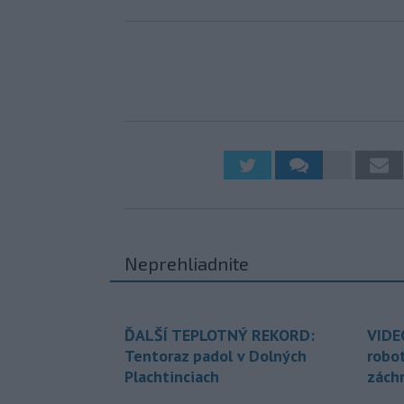
Neprehliadnite
ĎALŠÍ TEPLOTNÝ REKORD:
VIDE
Tentoraz padol v Dolných
robo
Plachtinciach
zách