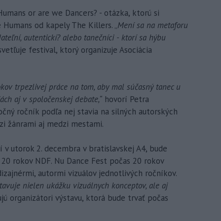
umans or are we Dancers? - otázka, ktorú si
ne Humans od kapely The Killers. „
Mení sa na metaforu
teľní, autentickí? alebo tanečníci - ktorí sa hýbu
vetľuje festival, ktorý organizuje Asociácia
kov trpezlivej práce na tom, aby mal súčasný tanec u
iách aj v spoločenskej debate,“
hovorí Petra
ročný ročník podľa nej stavia na silných autorských
zi žánrami aj medzi mestami.
í v utorok 2. decembra v bratislavskej A4, bude
v 20 rokov NDF. Nu Dance Fest počas 20 rokov
izajnérmi, autormi vizuálov jednotlivých ročníkov.
tavuje nielen ukážku vizuálnych konceptov, ale aj
jú organizátori výstavu, ktorá bude trvať počas