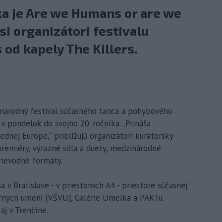
ka je Are we Humans or are we
si organizátori festivalu
 od kapely The Killers.
inárodný festival súčasného tanca a pohybového
v pondelok do svojho 20. ročníka. „Prináša
ednej Európe,“ približujú organizátori kurátorsky
remiéry, výrazné sóla a duety, medzinárodné
prievodné formáty.
a v Bratislave - v priestoroch A4 - priestore súčasnej
varných umení (VŠVU), Galérie Umelka a PAKTu.
aj v Trenčíne.