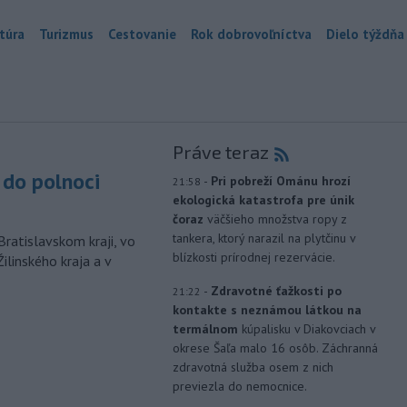
túra
Turizmus
Cestovanie
Rok dobrovoľníctva
Dielo týždňa
Práve teraz
do polnoci
-
Pri pobreží Ománu hrozí
21:58
ekologická katastrofa pre únik
čoraz
väčšieho množstva ropy z
tankera, ktorý narazil na plytčinu v
Bratislavskom kraji, vo
blízkosti prírodnej rezervácie.
ilinského kraja a v
-
Zdravotné ťažkosti po
21:22
kontakte s neznámou látkou na
termálnom
kúpalisku v Diakovciach v
okrese Šaľa malo 16 osôb. Záchranná
zdravotná služba osem z nich
previezla do nemocnice.