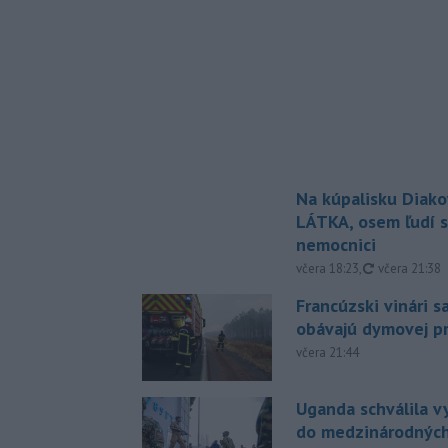
Na kúpalisku Diak
LÁTKA, osem ľudí s
nemocnici
aktualizovan
včera 18:23
,
včera 21:38
Francúzski vinári s
obávajú dymovej pr
včera 21:44
Uganda schválila v
do medzinárodných