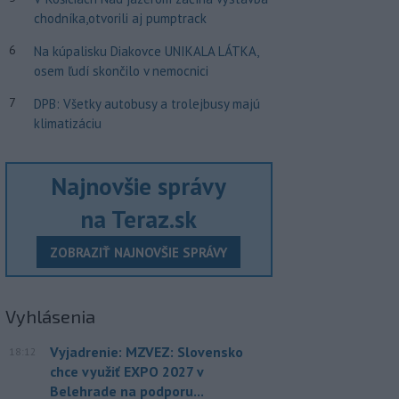
chodníka,otvorili aj pumptrack
6
Na kúpalisku Diakovce UNIKALA LÁTKA,
osem ľudí skončilo v nemocnici
7
DPB: Všetky autobusy a trolejbusy majú
klimatizáciu
Najnovšie správy
na Teraz.sk
ZOBRAZIŤ NAJNOVŠIE SPRÁVY
Vyhlásenia
Vyjadrenie: MZVEZ: Slovensko
18:12
chce využiť EXPO 2027 v
Belehrade na podporu...