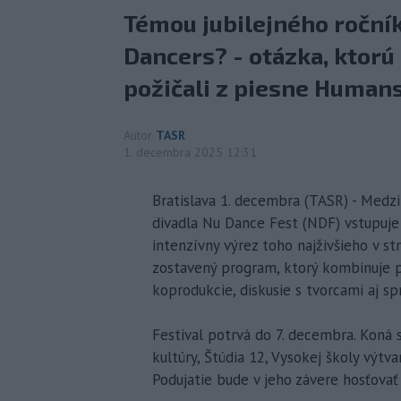
Témou jubilejného roční
Dancers? - otázka, ktorú 
požičali z piesne Humans
Autor
TASR
1. decembra 2025 12:31
Bratislava 1. decembra (TASR) - Medz
divadla Nu Dance Fest (NDF) vstupuje 
intenzívny výrez toho najživšieho v str
zostavený program, ktorý kombinuje p
koprodukcie, diskusie s tvorcami aj s
Festival potrvá do 7. decembra. Koná s
kultúry, Štúdia 12, Vysokej školy výt
Podujatie bude v jeho závere hosťovať 