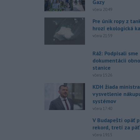
Gazy
včera 20:49
Pre únik ropy z ta
hrozí ekologická k
včera 21:59
Ráž: Podpísali sme
dokumentácii obno
stanice
včera 15:26
KDH žiada ministra
vysvetlenie nákup
systémov
včera 17:40
V Budapešti opäť p
rekord, tretí za pä
včera 19:15