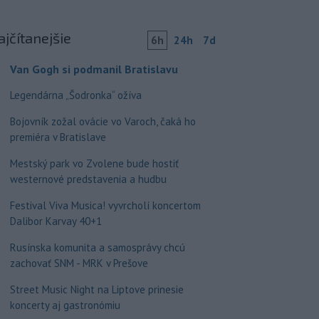
ajčítanejšie
6h
24h
7d
Van Gogh si podmanil Bratislavu
Legendárna „Šodronka“ ožíva
Bojovník zožal ovácie vo Varoch, čaká ho
premiéra v Bratislave
Mestský park vo Zvolene bude hostiť
westernové predstavenia a hudbu
Festival Viva Musica! vyvrcholí koncertom
Dalibor Karvay 40+1
Rusínska komunita a samosprávy chcú
zachovať SNM - MRK v Prešove
Street Music Night na Liptove prinesie
koncerty aj gastronómiu