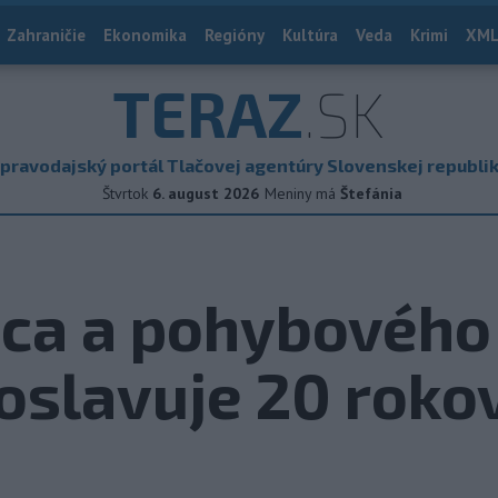
Zahraničie
Ekonomika
Regióny
Kultúra
Veda
Krimi
XML
TERAZ
.SK
pravodajský portál Tlačovej agentúry Slovenskej republi
Štvrtok
6. august 2026
Meniny má
Štefánia
nca a pohybového
oslavuje 20 roko