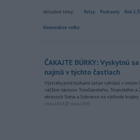
Aktuálne témy:
Kvízy
Podcasty
Rok Ľ.Š
Komunálne voľby
ČAKAJTE BÚRKY: Vyskytnú sa 
najmä v týchto častiach
Výstrahy pred búrkami ústav vyhlásil v celom 
väčšine okresov Trenčianskeho, Trnavského a Ž
okresoch Snina a Sobrance na východe krajiny.
aktualizované
včera 18:54
,
včera 19:09