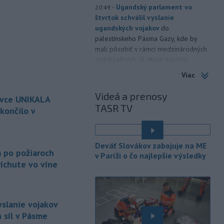
-
Ugandský parlament vo
20:49
štvrtok schválil vyslanie
ugandských vojakov
do
palestínskeho Pásma Gazy, kde by
mali pôsobiť v rámci medzinárodných
stabilizačných síl, ktoré navrhol
americký prezident Donald Trump.
Viac
-
Anglická futbalová asociácia
20:07
Videá a prenosy
ovce UNIKALA
(FA) stiahla svoju podporu
TASR TV
prezidentovi
Medzinárodnej
končilo v
futbalovej federácie (FIFA) Giannimu
Infantinovi, ktorý je pod paľbou kritiky
é
po jeho neúspešnom pláne.
Deväť Slovákov zabojuje na ME
a po požiaroch
v Paríži o čo najlepšie výsledky
-
Vo štvrtok do polnoci treba
18:54
íchute vo víne
najmä na západe a severozápade
Slovenska počítať s búrkami.
Slovenský hydrometeorologický ústav
(SHMÚ) vydal výstrahy prvého stupňa.
yslanie vojakov
Platia aj v okresoch Snina a Sobrance.
 síl v Pásme