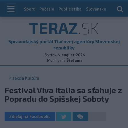
Index
Šport
Počasie
Publicistika
Slovensko
Zahranič
TERAZ
.SK
Spravodajský portál Tlačovej agentúry Slovenskej
republiky
Štvrtok
6. august 2026
Meniny má
Štefánia
< sekcia
Kultúra
Festival Viva Italia sa sťahuje z
Popradu do Spišskej Soboty
Zdieľaj na Facebooku