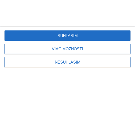
Šport
SÚHLASÍM
VIAC MOŽNOSTÍ
....
NESÚHLASÍM
....