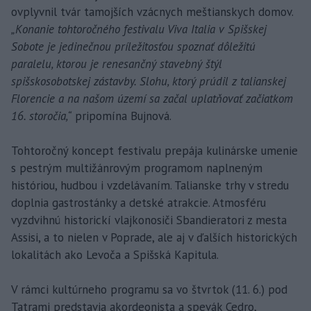
ovplyvnil tvár tamojších vzácnych meštianskych domov.
„Konanie tohtoročného festivalu Viva Italia v Spišskej
Sobote je jedinečnou príležitosťou spoznať dôležitú
paralelu, ktorou je renesančný stavebný štýl
spišskosobotskej zástavby. Slohu, ktorý prúdil z talianskej
Florencie a na našom území sa začal uplatňovať začiatkom
16. storočia,“
pripomína Bujnová.
Tohtoročný koncept festivalu prepája kulinárske umenie
s pestrým multižánrovým programom naplneným
históriou, hudbou i vzdelávaním. Talianske trhy v stredu
doplnia gastrostánky a detské atrakcie. Atmosféru
vyzdvihnú historickí vlajkonosiči Sbandieratori z mesta
Assisi, a to nielen v Poprade, ale aj v ďalších historických
lokalitách ako Levoča a Spišská Kapitula.
V rámci kultúrneho programu sa vo štvrtok (11. 6.) pod
Tatrami predstavia akordeonista a spevák Cedro,