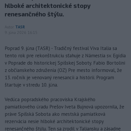
hlboké architektonické stopy
renesančného štýlu.
Autor
TASR
9. júna 2026 16:15
Poprad 9. júna (TASR) - Tradičný festival Viva Italia sa
tento rok pre rekonštrukciu sťahuje z Námestia sv. Egídia
v Poprade do historickej Spišskej Soboty. Fabio Bortolini
z občianskeho združenia (OZ) Pre mesto informoval, že
13. ročník je venovaný renesancii a histórii. Program
štartuje v stredu 10. júna.
Vedúca popradského pracoviska Krajského
pamiatkového úradu Prešov Iveta Bujnová upozornila, že
práve Spišská Sobota ako mestská pamiatková
rezervácia nesie hlboké architektonické stopy
renesančného štýlu. Ten sa zrodil v Taliansku a zásadne