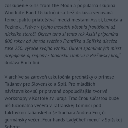
zoskupenie Girls from the Moon a populárna skupina
Woodnite Band. Uskutoční sa tiež diskusia venovaná
téme „paktu priateľstva“ medzi mestami Assisi, Levoča a
Pezinok.
„Práve v týchto mestách pôsobia františkáni už
niekoľko storočí. Okrem toho si tento rok Assisi pripomína
800 rokov od úmrtia svätého Františka a Spišská diecéza
zase 250. výročie svojho vzniku. Okrem spomínaných miest
prepájame aj regióny - taliansku Umbriu a Prešovský kraj,“
dodáva Bortolini.
V archíve sa zároveň uskutočnia prednášky o prínose
Talianov pre Slovensko a Spiš. Pre mladších
návštevníkov sú pripravené dopoludňajšie tvorivé
workshopy v Kostole sv. Juraja. Tradičnou súčasťou bude
inšitucionálna večera v Tatranskej Lomnici pod
taktovkou talianskeho šéfkuchára Andrea Enu, či
gurmánsky večer „Four hands LadyChef menu“ v Spišskej
Sobote.