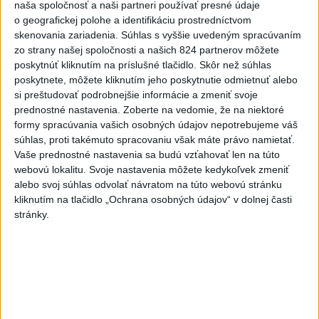
teplotný rekord, tretí za päť
naša spoločnosť a naši partneri používať presné údaje
týždňov
o geografickej polohe a identifikáciu prostredníctvom
skenovania zariadenia. Súhlas s vyššie uvedeným spracúvaním
včera 19:15
zo strany našej spoločnosti a našich 824 partnerov môžete
Twente deklasovalo DAC 6:0 v
poskytnúť kliknutím na príslušné tlačidlo. Skôr než súhlas
prvom zápase 3. predkola
poskytnete, môžete kliknutím jeho poskytnutie odmietnuť alebo
si preštudovať podrobnejšie informácie a zmeniť svoje
včera 22:03
prednostné nastavenia.
Zoberte na vedomie, že na niektoré
formy spracúvania vašich osobných údajov nepotrebujeme váš
Slovenskí hádzanári zdolali
súhlas, proti takémuto spracovaniu však máte právo namietať.
Taliansko 38:37
Vaše prednostné nastavenia sa budú vzťahovať len na túto
aktualizované
včera 16:28
,
včera 19:55
webovú lokalitu. Svoje nastavenia môžete kedykoľvek zmeniť
alebo svoj súhlas odvolať návratom na túto webovú stránku
Práve teraz
kliknutím na tlačidlo „Ochrana osobných údajov“ v dolnej časti
stránky.
-
Pri pobreží Ománu hrozí ekologická katastrofa pre únik
21:58
čoraz
väčšieho množstva ropy z tankera, ktorý narazil na plytčinu v
blízkosti prírodnej rezervácie.
Viac
Videá a prenosy TASR TV