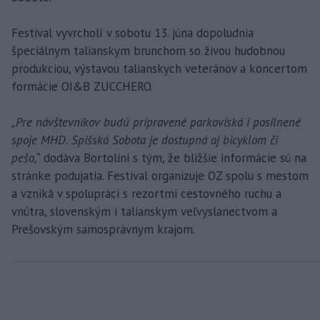
Festival vyvrcholí v sobotu 13. júna dopoludnia
špeciálnym talianskym brunchom so živou hudobnou
produkciou, výstavou talianskych veteránov a koncertom
formácie OI&B ZUCCHERO.
„Pre návštevníkov budú pripravené parkoviská i posilnené
spoje MHD. Spišská Sobota je dostupná aj bicyklom či
pešo,“
dodáva Bortolini s tým, že bližšie informácie sú na
stránke podujatia. Festival organizuje OZ spolu s mestom
a vzniká v spolupráci s rezortmi cestovného ruchu a
vnútra, slovenským i talianskym veľvyslanectvom a
Prešovským samosprávnym krajom.