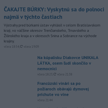
ČAKAJTE BÚRKY: Vyskytnú sa do polnoci
najmä v týchto častiach
Výstrahy pred búrkami ústav vyhlásil v celom Bratislavskom
kraji, vo väčšine okresov Trenčianskeho, Trnavského a
Žilinského kraja a v okresoch Snina a Sobrance na východe
krajiny.
aktualizované
včera 18:54
,
včera 19:09
Na kúpalisku Diakovce UNIKALA
LÁTKA, osem ľudí skončilo v
nemocnici
aktualizované
včera 18:23
,
včera 21:38
Francúzski vinári sa po
požiaroch obávajú dymovej
príchute vo víne
včera 21:44