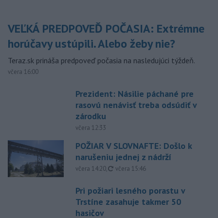
VEĽKÁ PREDPOVEĎ POČASIA: Extrémne
horúčavy ustúpili. Alebo žeby nie?
Teraz.sk prináša predpoveď počasia na nasledujúci týždeň.
včera 16:00
Prezident: Násilie páchané pre
rasovú nenávisť treba odsúdiť v
zárodku
včera 12:33
POŽIAR V SLOVNAFTE: Došlo k
narušeniu jednej z nádrží
aktualizované
včera 14:20
,
včera 15:46
Pri požiari lesného porastu v
Trstíne zasahuje takmer 50
hasičov