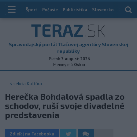
Index
Šport
Počasie
Publicistika
Slovensko
Zahranič
TERAZ
.SK
Spravodajský portál Tlačovej agentúry Slovenskej
republiky
Piatok
7. august 2026
Meniny má
Oskar
< sekcia
Kultúra
Herečka Bohdalová spadla zo
schodov, ruší svoje divadelné
predstavenia
Zdieľaj na Facebooku