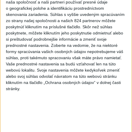
naša spoločnosť a naši partneri používať presné údaje
Slováci získali vo Vichy bronz,
o geografickej polohe a identifikáciu prostredníctvom
Lacko: Rastú talentovaní hráči
skenovania zariadenia. Súhlas s vyššie uvedeným spracúvaním
včera 15:51
zo strany našej spoločnosti a našich 824 partnerov môžete
poskytnúť kliknutím na príslušné tlačidlo. Skôr než súhlas
Slovenky remizovali v druhom
poskytnete, môžete kliknutím jeho poskytnutie odmietnuť alebo
prípravnom dueli so Slovinkami
si preštudovať podrobnejšie informácie a zmeniť svoje
2:2
prednostné nastavenia.
Zoberte na vedomie, že na niektoré
formy spracúvania vašich osobných údajov nepotrebujeme váš
aktualizované
včera 17:13
,
včera 19:45
súhlas, proti takémuto spracovaniu však máte právo namietať.
Práve teraz
Vaše prednostné nastavenia sa budú vzťahovať len na túto
webovú lokalitu. Svoje nastavenia môžete kedykoľvek zmeniť
-
Taliansky tenista Matteo Arnaldi vypadol na turnaji ATP
21:30
alebo svoj súhlas odvolať návratom na túto webovú stránku
Masters 1000
v Montreale už v 3. kole dvojhry.
kliknutím na tlačidlo „Ochrana osobných údajov“ v dolnej časti
stránky.
Viac
Videá a prenosy TASR TV
Deväť Slovákov zabojuje na ME v Paríži
o čo najlepšie výsledky