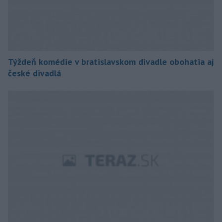
Týždeň komédie v bratislavskom divadle obohatia aj
české divadlá