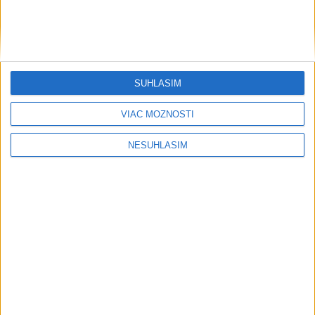
Šport
SÚHLASÍM
VIAC MOŽNOSTÍ
....
NESÚHLASÍM
....