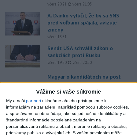
aktualizované
včera 20:21
,
včera 21:05
A. Danko vylúčil, že by sa SNS
pred voľbami spájala, avizuje
zmeny
včera 18:51
Senát USA schválil zákon o
sankciách proti Rusku
aktualizované
včera 19:50
,
včera 20:20
Magyar o kandidátoch na post
prezidenta: Mená nebudú
prekvapením
Vážime si vaše súkromie
včera 17:31
My a naši
partneri
ukladáme a/alebo pristupujeme k
informáciám na zariadení, napríklad pomocou súborov cookies,
Románsky palác na Spišskom
a spracúvame osobné údaje, ako sú jedinečné identifikátory a
hrade sa podarilo staticky
štandardné informácie odosielané zariadením na
zabezpečiť
personalizovanú reklamu a obsah, meranie reklamy a obsahu,
včera 18:00
prieskumy publika a vývoj služieb.
S vaším povolením môže