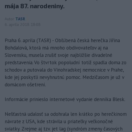
mája 87. narodeniny.
Autor
TASR
6. apríla 2018 18:08
Praha 6. apríla (TASR) - Obľúbená česká herečka Jiřina
Bohdalová, ktorá má mnoho obdivovateľov aj na
Slovensku, musela zrušiť svoje najbližšie divadelné
predstavenia. Vo štvrtok popoludní totiž spadla doma zo
schodov a putovala do Vinohradskej nemocnice v Prahe,
kde jej poskytli nevyhnutnú pomoc. Medzičasom je už v
domácom ošetrení.
Informácie prinieslo internetové vydanie denníka Blesk.
Nešťastná udalosť sa odohrala len krátko po herečkinom
návrate z USA, kde strávila u priateľky veľkonočné
sviatky. Zrejme aj tzv. jet lag (syndróm zmeny časových