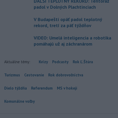
ĎALŠÍ TEPLOTNÝ REKORD: Tentoraz
padol v Dolných Plachtinciach
V Budapešti opäť padol teplotný
rekord, tretí za päť týždňov
VIDEO: Umelá inteligencia a robotika
pomáhajú už aj záchranárom
Aktuálne témy:
Kvízy
Podcasty
Rok Ľ.Štúra
Turizmus
Cestovanie
Rok dobrovoľníctva
Dielo týždňa
Referendum
MS v hokeji
Komunálne voľby