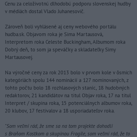
Cenu za celoživotnú dlhodobú podporu slovenskej hudby
v médiách dostal Vlado Juhanesovič.
Zároveň boli vyhlásené aj ceny webového portálu
hudba.sk. Objavom roka je Sima Martausová,
Interpretom roka Celeste Buckingham, Albumom roka
Dobrý deň, to som ja speváčky a skladateľky Simy
Martausovej.
Na výročné ceny za rok 2013 bolo v prvom kole v ôsmich
kategóriách spolu 144 nominácií a 127 nominovaných, z
tohto počtu bolo 18 rozhlasových staníc, 18 hudobných
redaktorov, 21 kandidátov na titul Objav roka, 17 na titul
Interpret / skupina roka, 15 potenciálnych albumov roka,
20 klubov, 17 festivalov a 18 usporiadateľov roka.
"Som veľmi rád, že sme sa na tom projekte dohodli
s Braňom Kostkom a skupinou Fragile, som veľmi rád, že to