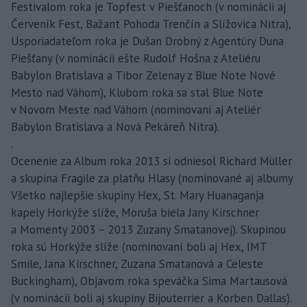
Festivalom roka je Topfest v Piešťanoch (v nominácii aj
Červeník Fest, Bažant Pohoda Trenčín a Slížovica Nitra),
Usporiadateľom roka je Dušan Drobný z Agentúry Duna
Piešťany (v nominácii ešte Rudolf Hošna z Ateliéru
Babylon Bratislava a Tibor Zelenay z Blue Note Nové
Mesto nad Váhom), Klubom roka sa stal Blue Note
v Novom Meste nad Váhom (nominovaní aj Ateliér
Babylon Bratislava a Nová Pekáreň Nitra).
.
Ocenenie za Album roka 2013 si odniesol Richard Müller
a skupina Fragile za platňu Hlasy (nominované aj albumy
Všetko najlepšie skupiny Hex, St. Mary Huanaganja
kapely Horkýže slíže, Moruša biela Jany Kirschner
a Momenty 2003 – 2013 Zuzany Smatanovej). Skupinou
roka sú Horkýže slíže (nominovaní boli aj Hex, IMT
Smile, Jana Kirschner, Zuzana Smatanová a Celeste
Buckingham), Objavom roka speváčka Sima Martausová
(v nominácii boli aj skupiny Bijouterrier a Korben Dallas).