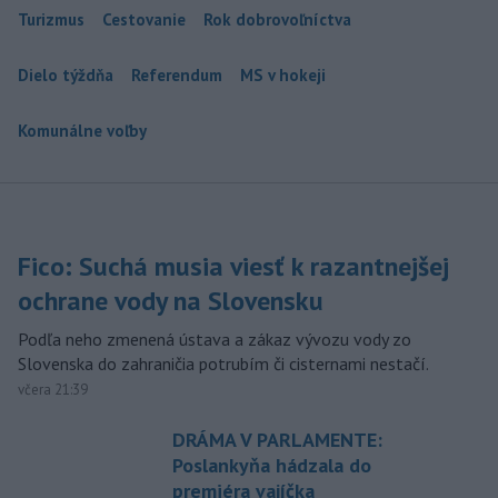
Turizmus
Cestovanie
Rok dobrovoľníctva
Dielo týždňa
Referendum
MS v hokeji
Komunálne voľby
Fico: Suchá musia viesť k razantnejšej
ochrane vody na Slovensku
Podľa neho zmenená ústava a zákaz vývozu vody zo
Slovenska do zahraničia potrubím či cisternami nestačí.
včera 21:39
DRÁMA V PARLAMENTE:
Poslankyňa hádzala do
premiéra vajíčka