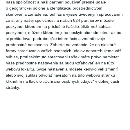
naša spoločnosť a naši partneri používať presné údaje
NEŠŤASTNÝ PÁD:Záchranári
o geografickej polohe a identifikáciu prostredníctvom
pomáhali 25-ročnej žene,
skenovania zariadenia. Súhlas s vyššie uvedeným spracúvaním
skončila v nemocnici
zo strany našej spoločnosti a našich 824 partnerov môžete
včera 19:10
poskytnúť kliknutím na príslušné tlačidlo. Skôr než súhlas
poskytnete, môžete kliknutím jeho poskytnutie odmietnuť alebo
MLADÍK VYPADOL Z FERRATY:
si preštudovať podrobnejšie informácie a zmeniť svoje
Na Skalke pri Kremnici
prednostné nastavenia.
Zoberte na vedomie, že na niektoré
zasahovali záchranári
formy spracúvania vašich osobných údajov nepotrebujeme váš
včera 17:19
súhlas, proti takémuto spracovaniu však máte právo namietať.
Vaše prednostné nastavenia sa budú vzťahovať len na túto
Omán: Rokovania o
webovú lokalitu. Svoje nastavenia môžete kedykoľvek zmeniť
Hormuzskom prielive sú
alebo svoj súhlas odvolať návratom na túto webovú stránku
pozitívne a konštruktívne
kliknutím na tlačidlo „Ochrana osobných údajov“ v dolnej časti
stránky.
včera 19:24
STOVKY NASADENÝCH
HASIČOV: Zasahujú pri lesnom
požiari v Andalúzii
včera 17:13