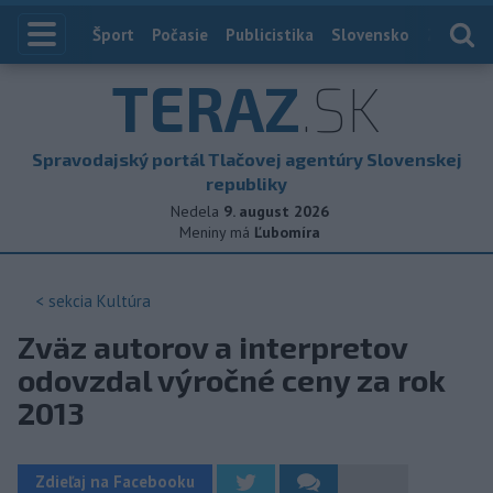
Index
Šport
Počasie
Publicistika
Slovensko
Zahranič
TERAZ
.SK
Spravodajský portál Tlačovej agentúry Slovenskej
republiky
Nedela
9. august 2026
Meniny má
Ľubomíra
< sekcia
Kultúra
Zväz autorov a interpretov
odovzdal výročné ceny za rok
2013
Zdieľaj na Facebooku