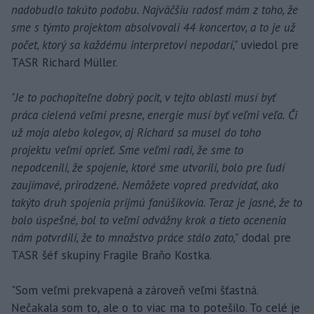
nadobudlo takúto podobu. Najväčšiu radosť mám z toho, že
sme s týmto projektom absolvovali 44 koncertov, a to je už
počet, ktorý sa každému interpretovi nepodarí,"
uviedol pre
TASR Richard Müller.
"Je to pochopiteľne dobrý pocit, v tejto oblasti musí byť
práca cielená veľmi presne, energie musí byť veľmi veľa. Či
už moja alebo kolegov, aj Richard sa musel do toho
projektu veľmi oprieť. Sme veľmi radi, že sme to
nepodcenili, že spojenie, ktoré sme utvorili, bolo pre ľudí
zaujímavé, prirodzené. Nemôžete vopred predvídať, ako
takýto druh spojenia prijmú fanúšikovia. Teraz je jasné, že to
bolo úspešné, bol to veľmi odvážny krok a tieto ocenenia
nám potvrdili, že to množstvo práce stálo zato,"
dodal pre
TASR šéf skupiny Fragile Braňo Kostka.
"Som veľmi prekvapená a zároveň veľmi šťastná.
Nečakala som to, ale o to viac ma to potešilo. To celé je