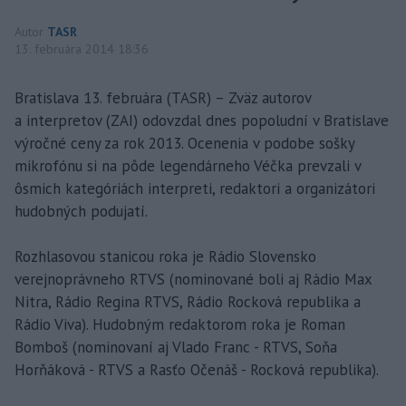
Autor
TASR
13. februára 2014 18:36
Bratislava 13. februára (TASR) – Zväz autorov
a interpretov (ZAI) odovzdal dnes popoludní v Bratislave
výročné ceny za rok 2013. Ocenenia v podobe sošky
mikrofónu si na pôde legendárneho Véčka prevzali v
ôsmich kategóriách interpreti, redaktori a organizátori
hudobných podujatí.
Rozhlasovou stanicou roka je Rádio Slovensko
verejnoprávneho RTVS (nominované boli aj Rádio Max
Nitra, Rádio Regina RTVS, Rádio Rocková republika a
Rádio Viva). Hudobným redaktorom roka je Roman
Bomboš (nominovaní aj Vlado Franc - RTVS, Soňa
Horňáková - RTVS a Rasťo Očenáš - Rocková republika).