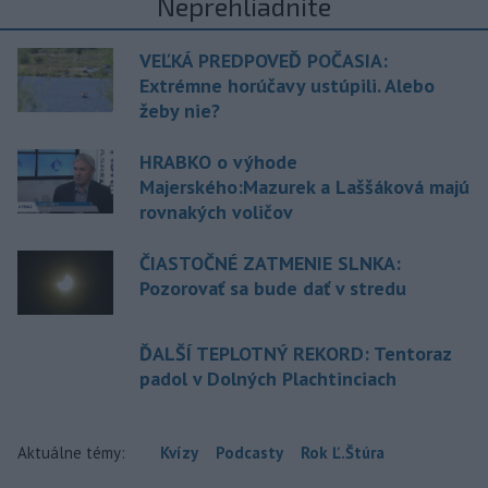
Neprehliadnite
VEĽKÁ PREDPOVEĎ POČASIA:
Extrémne horúčavy ustúpili. Alebo
žeby nie?
HRABKO o výhode
Majerského:Mazurek a Laššáková majú
rovnakých voličov
ČIASTOČNÉ ZATMENIE SLNKA:
Pozorovať sa bude dať v stredu
ĎALŠÍ TEPLOTNÝ REKORD: Tentoraz
padol v Dolných Plachtinciach
Aktuálne témy:
Kvízy
Podcasty
Rok Ľ.Štúra