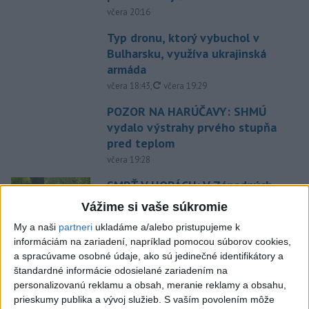
včera 20:16
Typ dronu, ktorý vybuchol v
Bulharsku, využíva ukrajinská
armáda
aktualizované
včera 18:43
,
včera 19:29
POZOR NA HARÚČAVY: SHMÚ
vydalo výstrahy prvého stupňa
pred teplom
včera 19:28
SMRŤ V HORÁCH: V Západných
Tatrách zomrel 76-ročný turista
Vážime si vaše súkromie
včera 20:04
My a naši
partneri
ukladáme a/alebo pristupujeme k
informáciám na zariadení, napríklad pomocou súborov cookies,
ZÁCHRANÁRI V AKCII: Pomáhali
a spracúvame osobné údaje, ako sú jedinečné identifikátory a
dvom poľským turistkám, obe
štandardné informácie odosielané zariadením na
utrpeli úrazy
personalizovanú reklamu a obsah, meranie reklamy a obsahu,
včera 18:39
prieskumy publika a vývoj služieb.
S vaším povolením môže