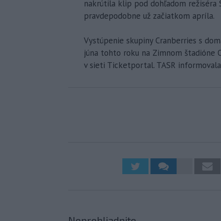
nakrútila klip pod dohľadom režiséra
pravdepodobne už začiatkom apríla.
Vystúpenie skupiny Cranberries s do
júna tohto roku na Zimnom štadióne On
v sieti Ticketportal. TASR informova
Neprehliadnite