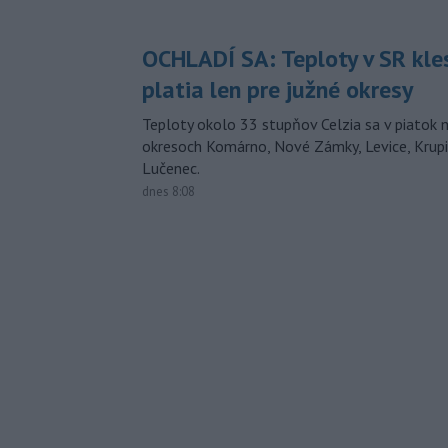
OCHLADÍ SA: Teploty v SR kle
platia len pre južné okresy
Teploty okolo 33 stupňov Celzia sa v piatok 
okresoch Komárno, Nové Zámky, Levice, Krupin
Lučenec.
dnes 8:08