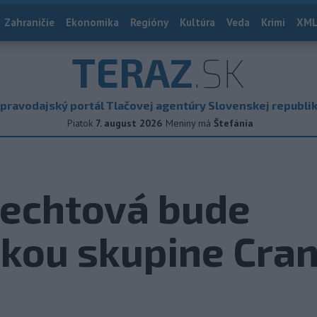
Zahraničie
Ekonomika
Regióny
Kultúra
Veda
Krimi
XML
TERAZ
.SK
pravodajský portál Tlačovej agentúry Slovenskej republi
Piatok
7. august 2026
Meniny má
Štefánia
nechtová bude
kou skupine Cran