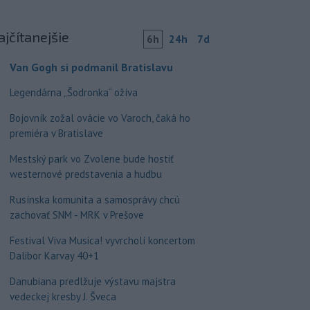
ajčítanejšie
6h
24h
7d
Van Gogh si podmanil Bratislavu
Legendárna „Šodronka“ ožíva
Bojovník zožal ovácie vo Varoch, čaká ho
premiéra v Bratislave
Mestský park vo Zvolene bude hostiť
westernové predstavenia a hudbu
Rusínska komunita a samosprávy chcú
zachovať SNM - MRK v Prešove
Festival Viva Musica! vyvrcholí koncertom
Dalibor Karvay 40+1
Danubiana predlžuje výstavu majstra
vedeckej kresby J. Šveca