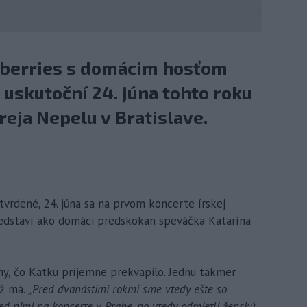
nberries s domácim hosťom
uskutoční 24. júna tohto roku
eja Nepelu v Bratislave.
tvrdené, 24. júna sa na prvom koncerte írskej
redstaví ako domáci predskokan speváčka Katarína
ny, čo Katku príjemne prekvapilo. Jednu takmer
ž má.
„Pred dvanástimi rokmi sme vtedy ešte so
ed nimi na koncerte v Prahe, no vtedy odmietli ženskú