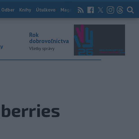
 Odber
Knihy
Útulkovo
Magazín
News Now
Archív
TASR
Rok
dobrovoľníctva
ky
Všetky správy
berries