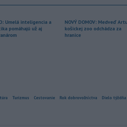
O: Umelá inteligencia a
NOVÝ DOMOV: Medveď Artu
tika pomáhajú už aj
košickej zoo odchádza za
ranárom
hranice
túra
Turizmus
Cestovanie
Rok dobrovoľníctva
Dielo týždňa