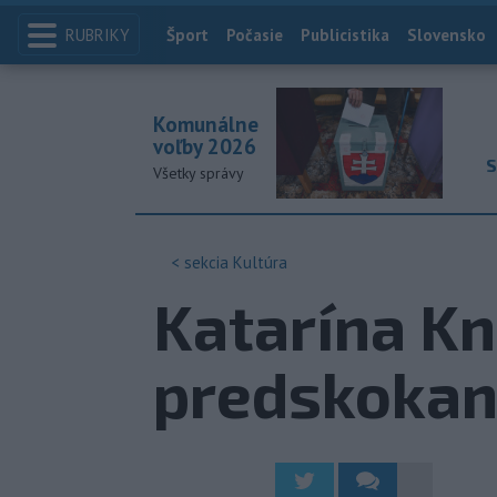
RUBRIKY
Index
Šport
Počasie
Publicistika
Slovensko
Komunálne
voľby 2026
S
Všetky správy
< sekcia
Kultúra
Katarína K
predskokan