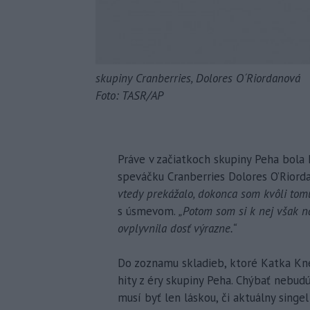
skupiny Cranberries, Dolores O´Riordanová
Foto: TASR/AP
Práve v začiatkoch skupiny Peha bola 
speváčku Cranberries Dolores O’Riord
vtedy prekážalo, dokonca som kvôli tom
s úsmevom.
„Potom som si k nej však n
ovplyvnila dosť výrazne.“
Do zoznamu skladieb, ktoré Katka Kne
hity z éry skupiny Peha. Chýbať nebud
musí byť len láskou, či aktuálny sing