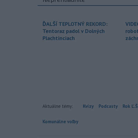
ĎALŠÍ TEPLOTNÝ REKORD:
VIDE
Tentoraz padol v Dolných
robo
Plachtinciach
zách
Aktuálne témy:
Kvízy
Podcasty
Rok Ľ.Š
Komunálne voľby