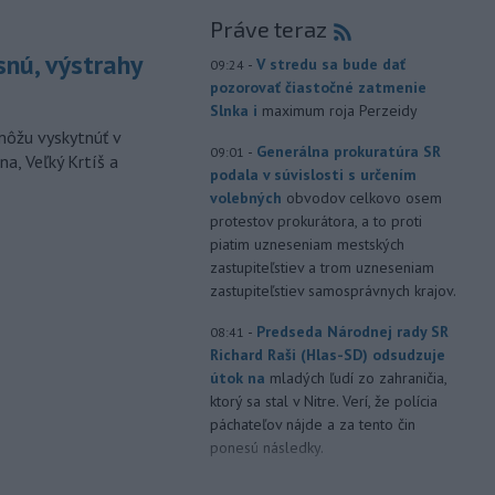
Práve teraz
snú, výstrahy
-
V stredu sa bude dať
09:24
pozorovať čiastočné zatmenie
Slnka i
maximum roja Perzeidy
môžu vyskytnúť v
-
Generálna prokuratúra SR
09:01
a, Veľký Krtíš a
podala v súvislosti s určením
volebných
obvodov celkovo osem
protestov prokurátora, a to proti
piatim uzneseniam mestských
zastupiteľstiev a trom uzneseniam
zastupiteľstiev samosprávnych krajov.
-
Predseda Národnej rady SR
08:41
Richard Raši (Hlas-SD) odsudzuje
útok na
mladých ľudí zo zahraničia,
ktorý sa stal v Nitre. Verí, že polícia
páchateľov nájde a za tento čin
ponesú následky.
-
Teploty na Slovensku v
08:08