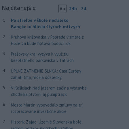
Najčítanejšie
6h
24h
7d
Po streľbe v škole neďaleko
1
Bangkoku hlásia štyroch mŕtvych
2
Kruhová križovatka v Poprade v smere z
Hozelca bude hotová budúci rok
3
Prešovský kraj vyzýva k využitiu
bezplatného parkoviska v Tatrách
4
ÚPLNÉ ZATMENIE SLNKA: Časť Európy
zahalí tma, hrozia dôsledky
5
V Košiciach Nad jazerom začína výstavba
chodníka,otvorili aj pumptrack
6
Mesto Martin vypovedalo zmluvy na tri
rozpracované investičné akcie
7
Historik Zajac: Územie Slovenska bolo
jadrom poľsko-uhorských vzťahov