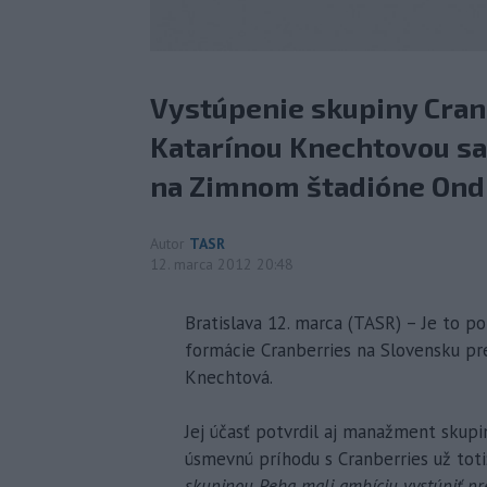
Vystúpenie skupiny Cra
Katarínou Knechtovou sa 
na Zimnom štadióne Ondr
Autor
TASR
12. marca 2012 20:48
Bratislava 12. marca (TASR) – Je to po
formácie Cranberries na Slovensku p
Knechtová.
Jej účasť potvrdil aj manažment skupi
úsmevnú príhodu s Cranberries už toti
skupinou Peha mali ambíciu vystúpiť pr