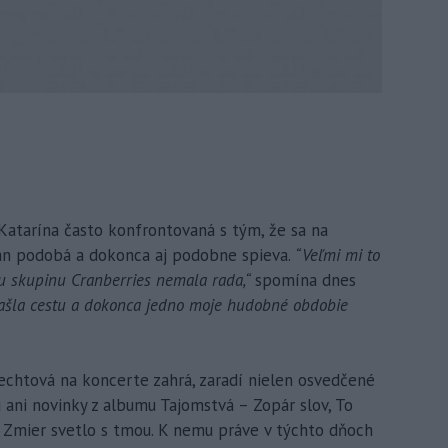
Katarína často konfrontovaná s tým, že sa na
an podobá a dokonca aj podobne spieva.
“Veľmi mi to
u skupinu Cranberries nemala rada,“
spomína dnes
ašla cestu a dokonca jedno moje hudobné obdobie
chtová na koncerte zahrá, zaradí nielen osvedčené
ú ani novinky z albumu Tajomstvá – Zopár slov, To
el Zmier svetlo s tmou. K nemu práve v týchto dňoch