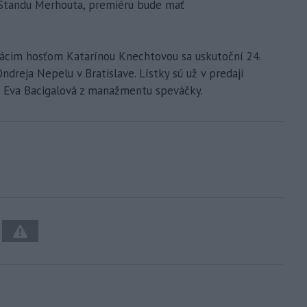
 Standu Merhouta, premiéru bude mať
mácim hosťom Katarínou Knechtovou sa uskutoční 24.
dreja Nepelu v Bratislave. Lístky sú už v predaji
la Eva Bacigalová z manažmentu speváčky.