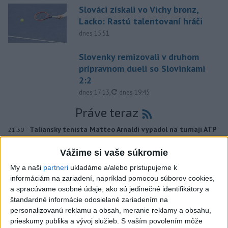
Slováci získali vo Vichy bronz,
Lacko: Rastú talentovaní hráči
dnes 15:51
Slovenky remizovali v druhom
prípravnom dueli so Slovinkami
2:2
aktualizované
dnes 17:13
,
dnes 19:45
Práve teraz
-
Taliansky tenista Matteo Arnaldi vypadol na turnaji ATP
21:30
Masters 1000
v Montreale už v 3. kole dvojhry.
Vážime si vaše súkromie
Viac
My a naši
partneri
ukladáme a/alebo pristupujeme k
Videá a prenosy TASR TV
informáciám na zariadení, napríklad pomocou súborov cookies,
a spracúvame osobné údaje, ako sú jedinečné identifikátory a
Deväť Slovákov zabojuje na ME v Paríži
štandardné informácie odosielané zariadením na
o čo najlepšie výsledky
personalizovanú reklamu a obsah, meranie reklamy a obsahu,
prieskumy publika a vývoj služieb.
S vaším povolením môže