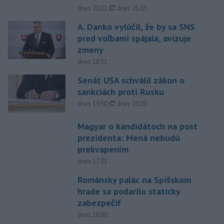
aktualizované
dnes 20:21
,
dnes 21:05
A. Danko vylúčil, že by sa SNS
pred voľbami spájala, avizuje
zmeny
dnes 18:51
Senát USA schválil zákon o
sankciách proti Rusku
aktualizované
dnes 19:50
,
dnes 20:20
Magyar o kandidátoch na post
prezidenta: Mená nebudú
prekvapením
dnes 17:31
Románsky palác na Spišskom
hrade sa podarilo staticky
zabezpečiť
dnes 18:00