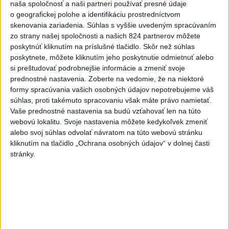
naša spoločnosť a naši partneri používať presné údaje
Viac
o geografickej polohe a identifikáciu prostredníctvom
Najčítanejšie
skenovania zariadenia. Súhlas s vyššie uvedeným spracúvaním
zo strany našej spoločnosti a našich 824 partnerov môžete
6h
24h
7d
poskytnúť kliknutím na príslušné tlačidlo. Skôr než súhlas
poskytnete, môžete kliknutím jeho poskytnutie odmietnuť alebo
POŽIAR V SLOVNAFTE: Došlo k narušeniu
1
si preštudovať podrobnejšie informácie a zmeniť svoje
prednostné nastavenia.
Zoberte na vedomie, že na niektoré
jednej z nádrží
formy spracúvania vašich osobných údajov nepotrebujeme váš
súhlas, proti takémuto spracovaniu však máte právo namietať.
2
ČIASTOČNÉ ZATMENIE SLNKA: Pozorovať sa bude dať v
Vaše prednostné nastavenia sa budú vzťahovať len na túto
stredu
webovú lokalitu. Svoje nastavenia môžete kedykoľvek zmeniť
alebo svoj súhlas odvolať návratom na túto webovú stránku
3
V časti Košice-Krásna otvorili park pomenovaný po
kliknutím na tlačidlo „Ochrana osobných údajov“ v dolnej časti
kňazovi Semivanovi
stránky.
4
Horúčavy vystriedajú búrky: Výstrahy vydali vo viacerých
okresoch
5
VEĽKÁ PREDPOVEĎ POČASIA: Extrémne horúčavy
ustúpili. Alebo žeby nie?