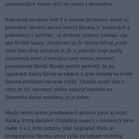
spomenutých titulov drží na úrovni z decembra.
Napríklad románov Kód 9 a Sezóna potkanov, ktoré sú,
povedané slovami autora Jozefa Banáša, o "svinstvách a
podvodoch v politike", sa doteraz celkovo predalo viac
ako 60.000 kusov.
"Nazdávam sa, že hlavný dôvod, prečo
ľudia tieto témy obľubujú je, že si potvrdia svoje pocity,
podozrenia, ktoré si netrúfnu sami nahlas povedať,"
poznamenal Banáš. Bývalý politik potvrdil, že po
vypuknutí kauzy Gorila sa záujem o jeho besedy ku knihe
Sezóna potkanov výrazne zvýšil.
"Chodím medzi ľudí a
cítim, že ich 'nasratosť' začína naberať intenzitu na
Slovensku dosiaľ nevídanú, čo je dobre."
Medzi veľmi dobre predávaných autorov patrí aj Jozef
Karika, ktorý dosiahol čitateľský úspech s knihami V tieni
mafie 1 a 2. Jeho ostatný titul Nepriateľ štátu je
konšpiračnou fikciou, ktorá vyšla začiatkom októbra.