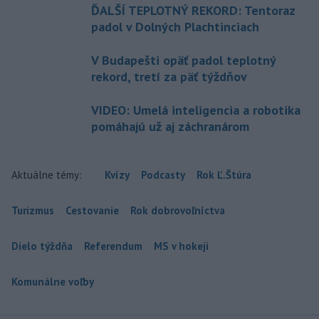
ĎALŠÍ TEPLOTNÝ REKORD: Tentoraz
padol v Dolných Plachtinciach
V Budapešti opäť padol teplotný
rekord, tretí za päť týždňov
VIDEO: Umelá inteligencia a robotika
pomáhajú už aj záchranárom
Aktuálne témy:
Kvízy
Podcasty
Rok Ľ.Štúra
Turizmus
Cestovanie
Rok dobrovoľníctva
Dielo týždňa
Referendum
MS v hokeji
Komunálne voľby