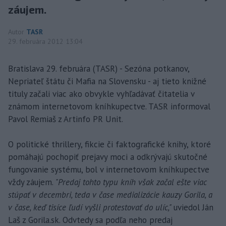
záujem.
Autor
TASR
29. februára 2012 13:04
Bratislava 29. februára (TASR) - Sezóna potkanov,
Nepriateľ štátu či Mafia na Slovensku - aj tieto knižné
tituly začali viac ako obvykle vyhľadávať čitatelia v
známom internetovom kníhkupectve. TASR informoval
Pavol Remiaš z Artinfo PR Unit.
O politické thrillery, fikcie či faktografické knihy, ktoré
pomáhajú pochopiť prejavy moci a odkrývajú skutočné
fungovanie systému, bol v internetovom kníhkupectve
vždy záujem.
"Predaj tohto typu kníh však začal ešte viac
stúpať v decembri, teda v čase medializácie kauzy Gorila, a
v čase, keď tisíce ľudí vyšli protestovať do ulíc,"
uviedol Ján
Laš z Gorila.sk. Odvtedy sa podľa neho predaj