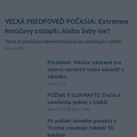
VEĽKÁ PREDPOVEĎ POČASIA: Extrémne
horúčavy ustúpili. Alebo žeby nie?
Teraz.sk prináša predpoveď počasia na nasledujúci týždeň.
dnes 16:00
Prezident: Násilie páchané pre
rasovú nenávisť treba odsúdiť v
zárodku
dnes 12:33
POŽIAR V SLOVNAFTE: Došlo k
narušeniu jednej z nádrží
aktualizované
dnes 14:20
,
dnes 15:46
Pri požiari lesného porastu v
Trstíne zasahuje takmer 50
hasičov