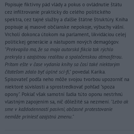
Popisuje fiktívny pád vlády a pokus o ovládnutie štátu
cez infiltrovanie prakticky do celého politického
spektra, cez tajné služby a ďalšie štátne štruktúry. Kniha
popisuje aj masové občianske nepokoje, výbuchy vášní.
Vrcholí dokonca útokom na parlament, likvidáciou celej
politickej generácie a nástupom nových demagógov.
"Prekvapilo ma, že sa moja autorská fikcia tak rýchlo
prekryla s ozajstnou realitou a spoločenskou atmosférou.
Pritom ešte v čase vydania knihy sa čosi také niektorým
čitateľom zdalo byť úplné sci-fi,"
povedal Karika.
Spisovateľ podľa neho môže svojou tvorbou upozorniť na
niektoré súvislosti a sprostredkovať pohľad "spoza
opony". Pokiaľ však samotní ľudia túto oponu nestrhnú
vlastným zapojením sa, nič dôležité sa nezmení.
"Lebo ak
sme v každodennosti pasívni, občasné protestovanie
nemôže priniesť ozajstnú zmenu."