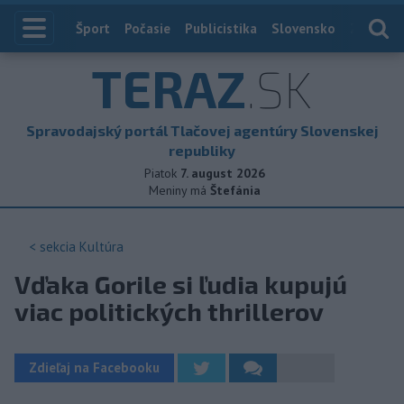
Index
Šport
Počasie
Publicistika
Slovensko
Zahranič
TERAZ
.SK
Spravodajský portál Tlačovej agentúry Slovenskej
republiky
Piatok
7. august 2026
Meniny má
Štefánia
< sekcia
Kultúra
Vďaka Gorile si ľudia kupujú
viac politických thrillerov
Zdieľaj na Facebooku