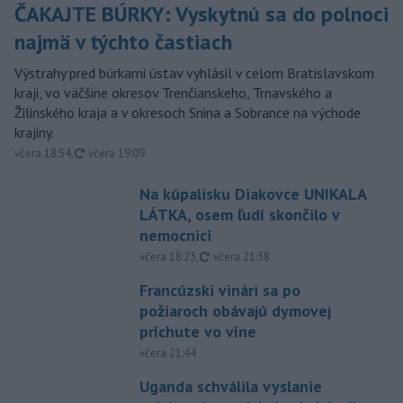
ČAKAJTE BÚRKY: Vyskytnú sa do polnoci
najmä v týchto častiach
Výstrahy pred búrkami ústav vyhlásil v celom Bratislavskom
kraji, vo väčšine okresov Trenčianskeho, Trnavského a
Žilinského kraja a v okresoch Snina a Sobrance na východe
krajiny.
aktualizované
včera 18:54
,
včera 19:09
Na kúpalisku Diakovce UNIKALA
LÁTKA, osem ľudí skončilo v
nemocnici
aktualizované
včera 18:23
,
včera 21:38
Francúzski vinári sa po
požiaroch obávajú dymovej
príchute vo víne
včera 21:44
Uganda schválila vyslanie