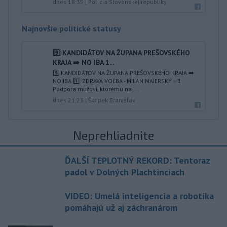
dnes 18:35
|
Polícia Slovenskej republiky
Najnovšie politické statusy
9️⃣ KANDIDÁTOV NA ŽUPANA PREŠOVSKÉHO
KRAJA ➡️ NO IBA 1️...
9️⃣ KANDIDÁTOV NA ŽUPANA PREŠOVSKÉHO KRAJA ➡️
NO IBA 1️⃣. ZDRAVÁ VOĽBA - MILAN MAJERSKÝ ✅️❗️
Podpora mužovi, ktorému na ...
dnes 21:23
|
Škripek Branislav
Neprehliadnite
ĎALŠÍ TEPLOTNÝ REKORD: Tentoraz
padol v Dolných Plachtinciach
VIDEO: Umelá inteligencia a robotika
pomáhajú už aj záchranárom