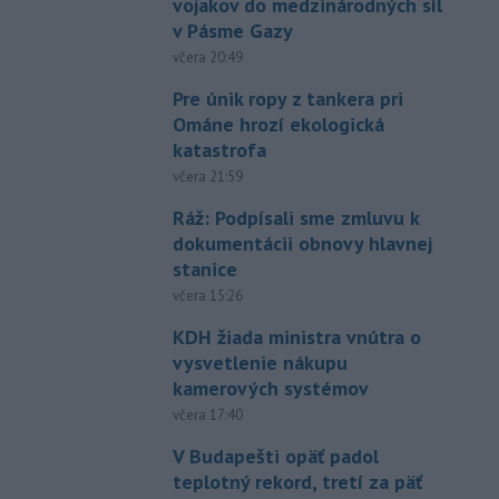
vojakov do medzinárodných síl
v Pásme Gazy
včera 20:49
Pre únik ropy z tankera pri
Ománe hrozí ekologická
katastrofa
včera 21:59
Ráž: Podpísali sme zmluvu k
dokumentácii obnovy hlavnej
stanice
včera 15:26
KDH žiada ministra vnútra o
vysvetlenie nákupu
kamerových systémov
včera 17:40
V Budapešti opäť padol
teplotný rekord, tretí za päť