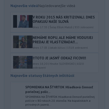
Najnovšie videá
Najsledovanejšie videá
V ROKU 2015 NÁS KRITIZOVALI. DNES
OPAKUJÚ NAŠE SLOVÁ
dnes 17:35
|
Šutaj Eštok Matúš
|
933
zobrazení
NEMÁME ROPU, ALE MÁME VODU‼️JEJ
PREDAJ JE VLASTIZRADA‼️...
dnes 17:05
|
Jakab Július
|
1318
zobrazení
‼️TOTO JE JASNÝ ODKAZ FICOVI‼️
dnes 16:20
|
Hnutie SLOVENSKO
|
6020
zobrazení
Najnovšie statusy štátnych inštitúcií
SPOMIENKA NA ŠTVRTOK Hliadková činnosť
poriečnej políc...
SPOMIENKA NA ŠTVRTOK Hliadková činnosť poriečnej
polície v 80 rokoch 20. storočia. Na kúpaliskách a
prírodných jazerá...