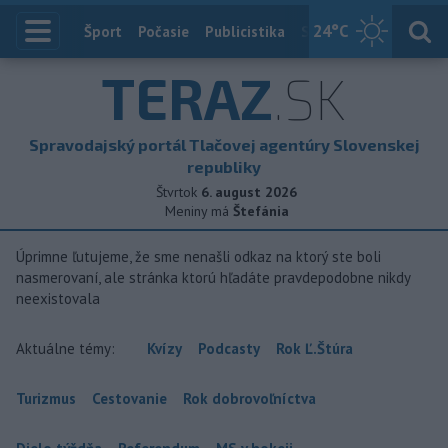
24
°C
Index
Šport
Počasie
Publicistika
Slovensko
Zahranič
TERAZ
.SK
Spravodajský portál Tlačovej agentúry Slovenskej
republiky
Štvrtok
6. august 2026
Meniny má
Štefánia
Úprimne ľutujeme, že sme nenašli odkaz na ktorý ste boli
nasmerovaní, ale stránka ktorú hľadáte pravdepodobne nikdy
neexistovala
Aktuálne témy:
Kvízy
Podcasty
Rok Ľ.Štúra
Turizmus
Cestovanie
Rok dobrovoľníctva