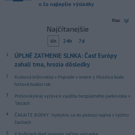
o čo najlepšie výsledky
Viac
Najčítanejšie
6h
24h
7d
ÚPLNÉ ZATMENIE SLNKA: Časť Európy
1
zahalí tma, hrozia dôsledky
2
Kruhová križovatka v Poprade v smere z Hozelca bude
hotová budúci rok
3
Prešovský kraj vyzýva k využitiu bezplatného parkoviska v
Tatrách
4
ČAKAJTE BÚRKY: Vyskytnú sa do polnoci najmä v týchto
častiach
5
V Košiciach Nad jazerom začína výstavba