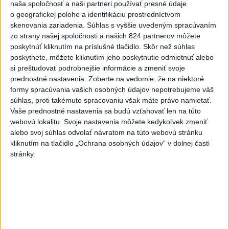
naša spoločnosť a naši partneri používať presné údaje
o geografickej polohe a identifikáciu prostredníctvom
skenovania zariadenia. Súhlas s vyššie uvedeným spracúvaním
zo strany našej spoločnosti a našich 824 partnerov môžete
poskytnúť kliknutím na príslušné tlačidlo. Skôr než súhlas
Na kúpalisku Diakovce UNIKALA LÁTKA,
poskytnete, môžete kliknutím jeho poskytnutie odmietnuť alebo
si preštudovať podrobnejšie informácie a zmeniť svoje
osem ľudí skončilo v nemocnici
prednostné nastavenia.
Zoberte na vedomie, že na niektoré
Na mieste zasahovala aj polícia v súčinnosti s ďalšími
formy spracúvania vašich osobných údajov nepotrebujeme váš
súhlas, proti takémuto spracovaniu však máte právo namietať.
záchrannými zložkami.
Vaše prednostné nastavenia sa budú vzťahovať len na túto
aktualizované
včera 18:23
,
včera 21:38
webovú lokalitu. Svoje nastavenia môžete kedykoľvek zmeniť
alebo svoj súhlas odvolať návratom na túto webovú stránku
Slovensko
kliknutím na tlačidlo „Ochrana osobných údajov“ v dolnej časti
stránky.
ŽSK: VšZP znevýhodnila krajské
nemocnice v porovnaní so
súkromnými
včera 17:57
KDH žiada ministra vnútra o vysvetlenie nákupu kamerových
systémov