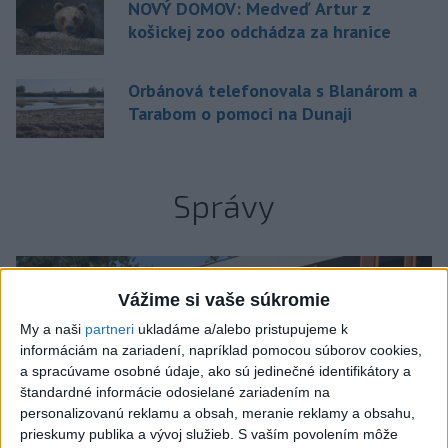
NOVÝ DOMOV: Medveď Artur z
košickej zoo odchádza za hranice
Orbánová telefonovala s Blanárom a
Tarabom o pomoci na Dunaji
Správy
Vážime si vaše súkromie
My a naši
partneri
ukladáme a/alebo pristupujeme k
informáciám na zariadení, napríklad pomocou súborov cookies,
a spracúvame osobné údaje, ako sú jedinečné identifikátory a
štandardné informácie odosielané zariadením na
personalizovanú reklamu a obsah, meranie reklamy a obsahu,
prieskumy publika a vývoj služieb.
S vaším povolením môže