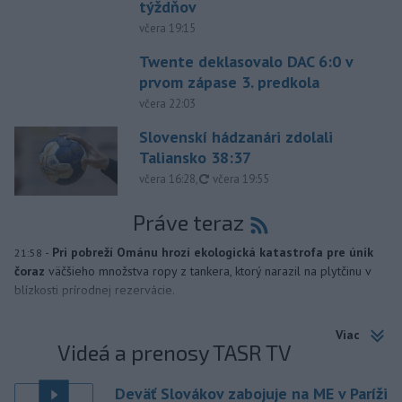
týždňov
včera 19:15
Twente deklasovalo DAC 6:0 v
prvom zápase 3. predkola
včera 22:03
Slovenskí hádzanári zdolali
Taliansko 38:37
aktualizované
včera 16:28
,
včera 19:55
Práve teraz
-
Pri pobreží Ománu hrozí ekologická katastrofa pre únik
21:58
čoraz
väčšieho množstva ropy z tankera, ktorý narazil na plytčinu v
blízkosti prírodnej rezervácie.
Viac
Videá a prenosy TASR TV
Deväť Slovákov zabojuje na ME v Paríži