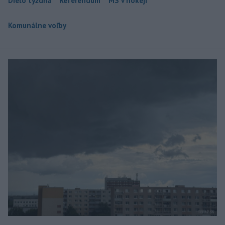
Dielo týždňa
Referendum
MS v hokeji
Komunálne voľby