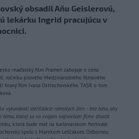
ovský obsadil Aňu Geislerovú,
ú lekárku Ingrid pracujúcu v
ocnici.
-česko-maďarský film Prameň zabojuje o cenu
 60. ročníku júlového Medzinárodného filmového
retí hraný film Ivana Ostrochovského. TASR o tom
ková.
ku vykonávali sterilizácie rómskych žien - bez toho, aby
e téma, ktorej sa vo svojom najnovšom filme zhostil
nímku, ktorá bude mať na karlovarskom festivale
trochovský spolu s Marekom Leščákom. Odbornou