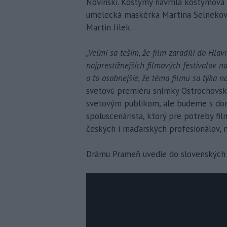
Novinski. Kostýmy navrhla kostýmová v
umelecká maskérka Martina Selnekovič
Martin Jílek.
„Veľmi sa teším, že film zaradili do Hla
najprestížnejších filmových festivalov 
o to osobnejšie, že téma filmu sa týka na
svetovú premiéru snímky Ostrochovský
svetovým publikom, ale budeme s dom
spoluscenárista, ktorý pre potreby fil
českých i maďarských profesionálov, n
Drámu Prameň uvedie do slovenských kí