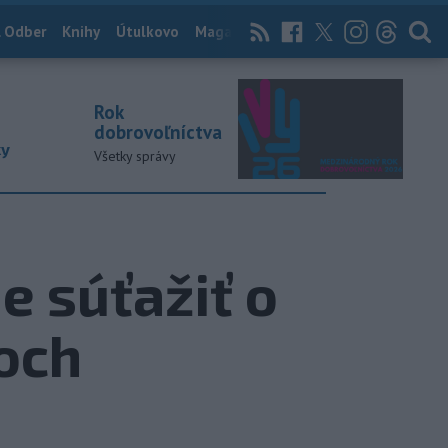
 Odber
Knihy
Útulkovo
Magazín
News Now
Archív
TASR
Rok
dobrovoľníctva
ky
Všetky správy
 súťažiť o
och