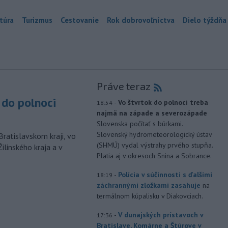
túra
Turizmus
Cestovanie
Rok dobrovoľníctva
Dielo týždňa
Práve teraz
do polnoci
-
Vo štvrtok do polnoci treba
18:54
najmä na západe a severozápade
Slovenska počítať s búrkami.
Slovenský hydrometeorologický ústav
Bratislavskom kraji, vo
(SHMÚ) vydal výstrahy prvého stupňa.
ilinského kraja a v
Platia aj v okresoch Snina a Sobrance.
-
Polícia v súčinnosti s ďalšími
18:19
záchrannými zložkami zasahuje
na
termálnom kúpalisku v Diakovciach.
-
V dunajských prístavoch v
17:36
Bratislave, Komárne a Štúrove v