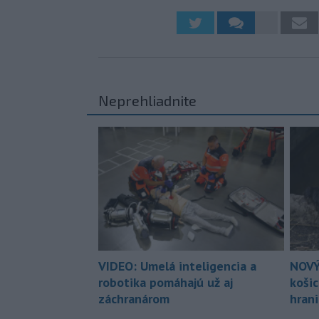
Neprehliadnite
VIDEO: Umelá inteligencia a
NOVÝ
robotika pomáhajú už aj
koši
záchranárom
hran