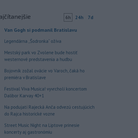
ajčítanejšie
6h
24h
7d
Van Gogh si podmanil Bratislavu
Legendárna „Šodronka“ ožíva
Mestský park vo Zvolene bude hostiť
westernové predstavenia a hudbu
Bojovník zožal ovácie vo Varoch, čaká ho
premiéra v Bratislave
Festival Viva Musica! vyvrcholí koncertom
Dalibor Karvay 40+1
Na podujatí Rajecká Anča odvezú cestujúcich
do Rajca historické vozne
Street Music Night na Liptove prinesie
koncerty aj gastronómiu