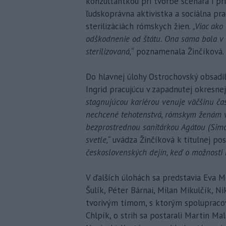
konzultantkou pri tvorbe scenára i pr
ľudskoprávna aktivistka a sociálna pr
sterilizáciách rómskych žien.
„Viac ako
odškodnenie od štátu. Ona sama bola 
sterilizovaná,“
poznamenala Žinčíková.
Do hlavnej úlohy Ostrochovský obsadil
Ingrid pracujúcu v zapadnutej okresne
stagnujúcou kariérou venuje väčšinu ča
nechcené tehotenstvá, rómskym ženám vy
bezprostrednou sanitárkou Agátou (Simon
svetle,“
uvádza Žinčíková k titulnej po
československých dejín, keď o možnosti 
V ďalších úlohách sa predstavia Eva M
Šulík, Péter Bárnai, Milan Mikulčík, N
tvorivým tímom, s ktorým spolupracov
Chlpík, o strih sa postarali Martin Ma