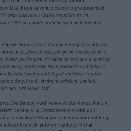
i nakrúcaní bola Elena Gorolová, rómska
acovníčka, ktorá sa venuje osvete o protiprávnych
 15 rokov bojovala v Českej republike za ich
v roku 1990 po pôrode druhého syna nedobrovoľne
 Aňu Geislerovú, ktorá stvárňuje elegantnú lekárku
j nemocnici.
„Zovretá vyčerpávajúcim manželstvom a
su svojim pacientkam. Privádza na svet deti a ukončuje
konáva aj sterilizácie. Nové priateľstvo s mladou a
a Boledovičová) prinúti Ingrid vidieť veci v inom
stave drámy, ktorá
„otvára nevyriešenú kapitolu
mať deti rozhodoval štát“.
ores, Éva Bandor, Vlad Ivanov, Attila Mokos, Martin
ikolett Dekány a iní. Ostrochovský sa obklopil
al aj v minulosti. Hlavným kameramanom bol Juraj
lo a Josef Krajbich, autorom hudby je Michal