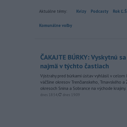
Aktuálne témy:
Kvízy
Podcasty
Rok Ľ.Š
Komunálne voľby
ČAKAJTE BÚRKY: Vyskytnú sa 
najmä v týchto častiach
Výstrahy pred búrkami ústav vyhlásil v celom 
väčšine okresov Trenčianskeho, Trnavského a Ž
okresoch Snina a Sobrance na východe krajiny.
aktualizované
dnes 18:54
,
dnes 19:09