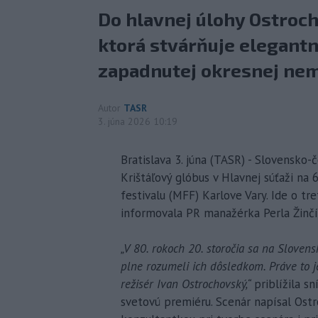
Do hlavnej úlohy Ostroch
ktorá stvárňuje elegantn
zapadnutej okresnej nem
Autor
TASR
3. júna 2026 10:19
Bratislava 3. júna (TASR) - Slovensko
Krištáľový glóbus v Hlavnej súťaži na
festivalu (MFF) Karlove Vary. Ide o t
informovala PR manažérka Perla Žinčí
„V 80. rokoch 20. storočia sa na Slovens
plne rozumeli ich dôsledkom. Práve to j
režisér Ivan Ostrochovský,“
priblížila s
svetovú premiéru. Scenár napísal Os