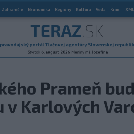
Zahraničie
Ekonomika
Regióny
Kultúra
Veda
Krimi
XML
TERAZ
.SK
pravodajský portál Tlačovej agentúry Slovenskej republi
Štvrtok
6. august 2026
Meniny má
Jozefína
kého Prameň bude
 v Karlových Var