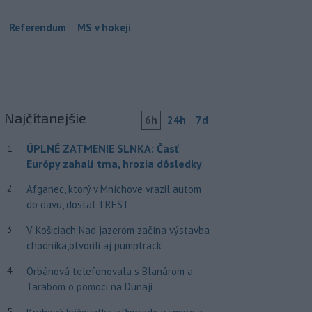
Referendum
MS v hokeji
Najčítanejšie
6h
24h
7d
ÚPLNÉ ZATMENIE SLNKA: Časť
1
Európy zahalí tma, hrozia dôsledky
2
Afganec, ktorý v Mníchove vrazil autom
do davu, dostal TREST
3
V Košiciach Nad jazerom začína výstavba
chodníka,otvorili aj pumptrack
4
Orbánová telefonovala s Blanárom a
Tarabom o pomoci na Dunaji
5