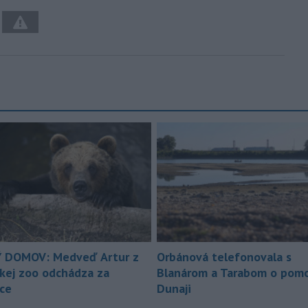
 DOMOV: Medveď Artur z
Orbánová telefonovala s
ckej zoo odchádza za
Blanárom a Tarabom o pomo
ice
Dunaji