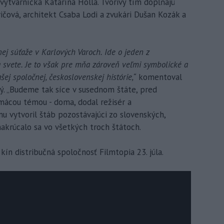
ýtvarníčka Katarína Hollá. Tvorivý tím dopĺňajú
ová, architekt Csaba Lodi a zvukári Dušan Kozák a
vnej súťaže v Karlových Varoch. Ide o jeden z
na svete. Je to však pre mňa zároveň veľmi symbolické a
šej spoločnej, československej histórie,“
komentoval
. „Budeme tak síce v susednom štáte, pred
ácou témou - doma, dodal režisér a
mu vytvoril štáb pozostávajúci zo slovenských,
akrúcalo sa vo všetkých troch štátoch.
n distribučná spoločnosť Filmtopia 23. júla.