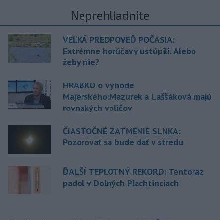
Neprehliadnite
VEĽKÁ PREDPOVEĎ POČASIA:
Extrémne horúčavy ustúpili. Alebo
žeby nie?
HRABKO o výhode
Majerského:Mazurek a Laššáková majú
rovnakých voličov
ČIASTOČNÉ ZATMENIE SLNKA:
Pozorovať sa bude dať v stredu
ĎALŠÍ TEPLOTNÝ REKORD: Tentoraz
padol v Dolných Plachtinciach