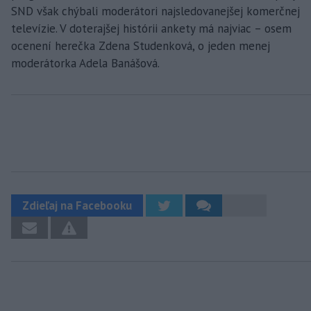
SND však chýbali moderátori najsledovanejšej komerčnej
televízie. V doterajšej histórii ankety má najviac – osem
ocenení herečka Zdena Studenková, o jeden menej
moderátorka Adela Banášová.
Zdieľaj na Facebooku