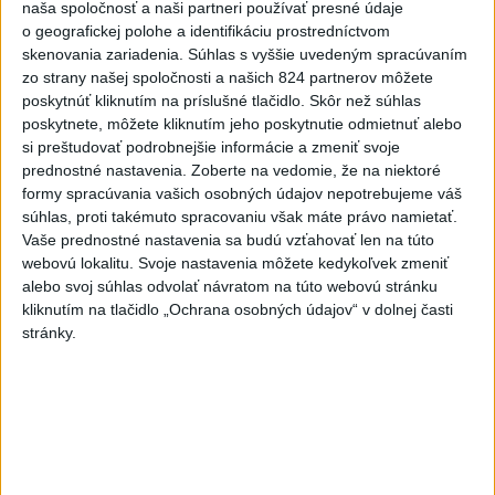
naša spoločnosť a naši partneri používať presné údaje
hádzala do premiéra vajíčka
o geografickej polohe a identifikáciu prostredníctvom
skenovania zariadenia. Súhlas s vyššie uvedeným spracúvaním
2
SMRŤ V HORÁCH: V Západných Tatrách zomrel 76-ročný
zo strany našej spoločnosti a našich 824 partnerov môžete
turista
poskytnúť kliknutím na príslušné tlačidlo. Skôr než súhlas
poskytnete, môžete kliknutím jeho poskytnutie odmietnuť alebo
3
VEĽKÁ PREDPOVEĎ POČASIA: Extrémne horúčavy
si preštudovať podrobnejšie informácie a zmeniť svoje
ustúpili. Alebo žeby nie?
prednostné nastavenia.
Zoberte na vedomie, že na niektoré
formy spracúvania vašich osobných údajov nepotrebujeme váš
4
Prešov remizoval v domácom dueli 3. kola s Liptovským
súhlas, proti takémuto spracovaniu však máte právo namietať.
Mikulášom
Vaše prednostné nastavenia sa budú vzťahovať len na túto
webovú lokalitu. Svoje nastavenia môžete kedykoľvek zmeniť
5
Do Bulharska vnikol dron a vybuchol v blízkosti hraníc s
alebo svoj súhlas odvolať návratom na túto webovú stránku
Rumunskom
kliknutím na tlačidlo „Ochrana osobných údajov“ v dolnej časti
stránky.
6
Fico: Suchá musia viesť k razantnejšej ochrane vody na
Slovensku
7
Typ dronu, ktorý vybuchol v Bulharsku, využíva ukrajinská
armáda