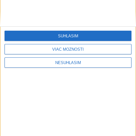
....
SÚHLASÍM
VIAC MOŽNOSTÍ
NESÚHLASÍM
....