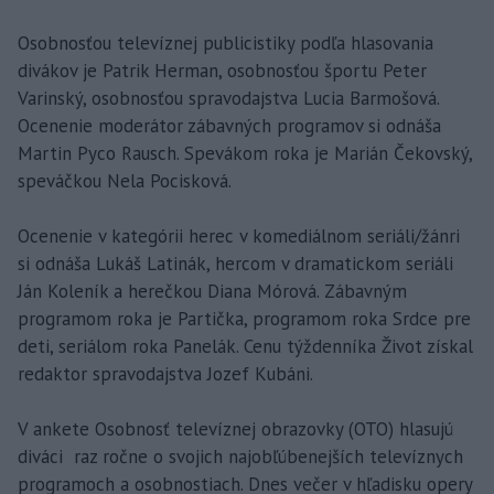
Osobnosťou televíznej publicistiky podľa hlasovania
divákov je Patrik Herman, osobnosťou športu Peter
Varinský, osobnosťou spravodajstva Lucia Barmošová.
Ocenenie moderátor zábavných programov si odnáša
Martin Pyco Rausch. Spevákom roka je Marián Čekovský,
speváčkou Nela Pocisková.
Ocenenie v kategórii herec v komediálnom seriáli/žánri
si odnáša Lukáš Latinák, hercom v dramatickom seriáli
Ján Koleník a herečkou Diana Mórová. Zábavným
programom roka je Partička, programom roka Srdce pre
deti, seriálom roka Panelák. Cenu týždenníka Život získal
redaktor spravodajstva Jozef Kubáni.
V ankete Osobnosť televíznej obrazovky (OTO) hlasujú
diváci raz ročne o svojich najobľúbenejších televíznych
programoch a osobnostiach. Dnes večer v hľadisku opery