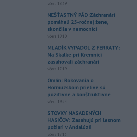
včera 18:39
NEŠŤASTNÝ PÁD:Záchranári
pomáhali 25-ročnej žene,
skončila v nemocnici
včera 19:10
MLADÍK VYPADOL Z FERRATY:
Na Skalke pri Kremnici
zasahovali záchranári
včera 17:19
Omán: Rokovania o
Hormuzskom prielive sú
pozitívne a konštruktívne
včera 19:24
STOVKY NASADENÝCH
HASIČOV: Zasahujú pri lesnom
požiari v Andalúzii
včera 17:13