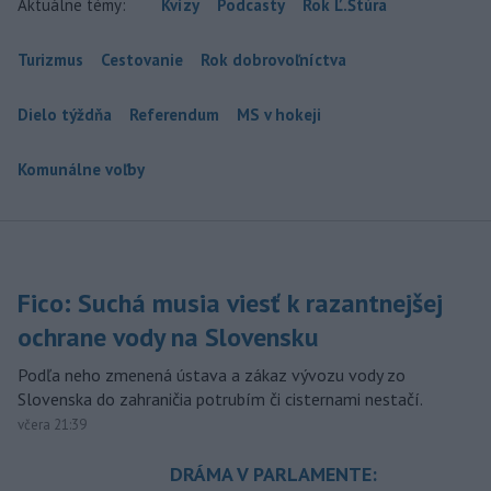
Aktuálne témy:
Kvízy
Podcasty
Rok Ľ.Štúra
Turizmus
Cestovanie
Rok dobrovoľníctva
Dielo týždňa
Referendum
MS v hokeji
Komunálne voľby
Fico: Suchá musia viesť k razantnejšej
ochrane vody na Slovensku
Podľa neho zmenená ústava a zákaz vývozu vody zo
Slovenska do zahraničia potrubím či cisternami nestačí.
včera 21:39
DRÁMA V PARLAMENTE: