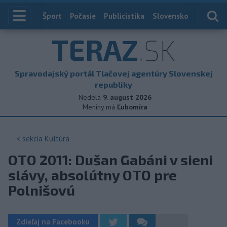
Index
Šport
Počasie
Publicistika
Slovensko
Zahranič
TERAZ
.SK
Spravodajský portál Tlačovej agentúry Slovenskej
republiky
Nedela
9. august 2026
Meniny má
Ľubomíra
< sekcia
Kultúra
OTO 2011: Dušan Gabáni v sieni
slávy, absolútny OTO pre
Polnišovú
Zdieľaj na Facebooku