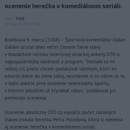
ocenenie herečka v komediálnom seriáli.
Autor
TASR
10. marca 2012 1:24
Bratislava 9. marca (TASR) – Športový komentátor Dušan
Gabáni sa stal dnes večer členom Siene slávy
v dvanástom ročníku televíznej diváckej ankety OTO o
najpopulárnejšiu osobnosť a program. "Dostalo sa mi
veľkej cti, preto chcem poďakovať všetkým, ktorí mi
otvorili dvere do siene slávy, nesmierne si to vážim. Je to
v tejto ankete prvé ocenenie televízneho športu,
v ktorom pôsobím už štyridsať rokov," poďakoval pri
preberaní ocenenia.
Ocenenie absolútny OTO za najväčší počet zaslaných
hlasov získala herečka Petra Polnišová, ktorá si odniesla
aj ocenenie herečka v komediálnom seriáli.