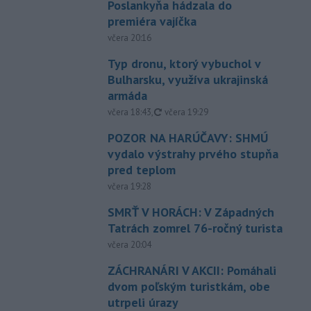
Poslankyňa hádzala do
premiéra vajíčka
včera 20:16
Typ dronu, ktorý vybuchol v
Bulharsku, využíva ukrajinská
armáda
aktualizované
včera 18:43
,
včera 19:29
POZOR NA HARÚČAVY: SHMÚ
vydalo výstrahy prvého stupňa
pred teplom
včera 19:28
SMRŤ V HORÁCH: V Západných
Tatrách zomrel 76-ročný turista
včera 20:04
ZÁCHRANÁRI V AKCII: Pomáhali
dvom poľským turistkám, obe
utrpeli úrazy