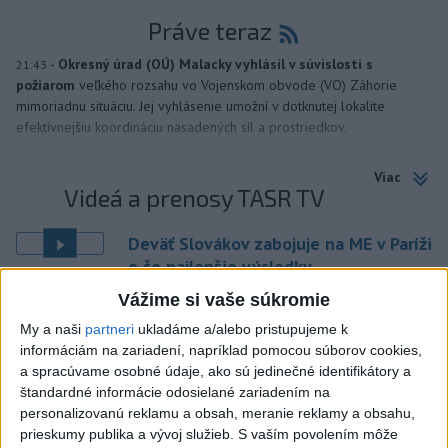
Práve teraz
-
Okresný úrad (OÚ) Malacky vyhlásil v súvislosti s
21:43
požiarom
veľkého rozsahu vo Vojenskom obvode (VO) Záhorie
mimoriadnu situáciu. Jej vyhlásenie umožní v dotknutej lokalite
efektívnejšiu koordináciu nasadených síl a prostriedkov.
Viac
Videá a prenosy TASR TV
Deväť Slovákov zabojuje na ME v Paríži
o čo najlepšie výsledky
Vážime si vaše súkromie
Viac
My a naši
partneri
ukladáme a/alebo pristupujeme k
Najčítanejšie
informáciám na zariadení, napríklad pomocou súborov cookies,
a spracúvame osobné údaje, ako sú jedinečné identifikátory a
6h
24h
7d
štandardné informácie odosielané zariadením na
personalizovanú reklamu a obsah, meranie reklamy a obsahu,
DRÁMA V PARLAMENTE: Poslankyňa
1
prieskumy publika a vývoj služieb.
S vaším povolením môže