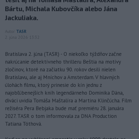
Bártu, Michala Kubovčíka alebo Jána
Jackuliaka.
Autor
TASR
2. júna 2026 13:32
Bratislava 2. júna (TASR) - O niekoľko týždňov začne
nakrúcanie detektívneho thrilleru Beštia na motívy
zločinov, ktoré na začiatku 90. rokov desili nielen
Bratislavu, ale aj Mníchov a Amsterdam. V hlavných
úlohách filmu, ktorý prinesie do kín jednu z
najobľúbenejších kníh legendárneho Dominika Dána,
diváci uvidia Tomáša Maštalíra a Martina Klinčúcha. Film
režiséra Pera Bebjaka bude mať premiéru 28. januára
2027. TASR o tom informovala za DNA Production
Tatiana Tóthová.