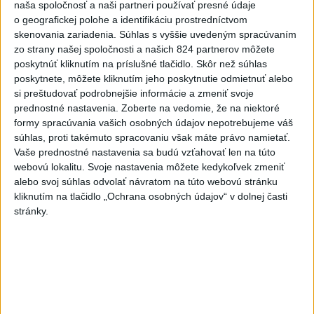
naša spoločnosť a naši partneri používať presné údaje
dnes 14:34
o geografickej polohe a identifikáciu prostredníctvom
skenovania zariadenia. Súhlas s vyššie uvedeným spracúvaním
Na hranici Maroka s Ceutou
zo strany našej spoločnosti a našich 824 partnerov môžete
zomrelo asi 100 ľudí, oznámil
poskytnúť kliknutím na príslušné tlačidlo. Skôr než súhlas
starosta
poskytnete, môžete kliknutím jeho poskytnutie odmietnuť alebo
dnes 15:47
si preštudovať podrobnejšie informácie a zmeniť svoje
prednostné nastavenia.
Zoberte na vedomie, že na niektoré
Deväť Slovákov zabojuje na ME
formy spracúvania vašich osobných údajov nepotrebujeme váš
v Paríži o čo najlepšie výsledky
súhlas, proti takémuto spracovaniu však máte právo namietať.
dnes 13:05
Vaše prednostné nastavenia sa budú vzťahovať len na túto
webovú lokalitu. Svoje nastavenia môžete kedykoľvek zmeniť
Práve teraz
alebo svoj súhlas odvolať návratom na túto webovú stránku
kliknutím na tlačidlo „Ochrana osobných údajov“ v dolnej časti
-
Európska komisia (EK) monitoruje situáciu a posudzuje
16:35
stránky.
všetky
vznesené obavy týkajúce sa vládnych uznesení k zonáciám
národných parkov. Zároveň posudzuje ôsmu žiadosť o platbu z plánu
obnovy.
Viac
Videá a prenosy TASR TV