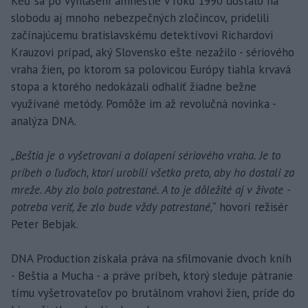
Keď sa po vyhlásení amnestie v roku 1990 dostalo na
slobodu aj mnoho nebezpečných zločincov, pridelili
začínajúcemu bratislavskému detektívovi Richardovi
Krauzovi prípad, aký Slovensko ešte nezažilo - sériového
vraha žien, po ktorom sa polovicou Európy tiahla krvavá
stopa a ktorého nedokázali odhaliť žiadne bežne
využívané metódy. Pomôže im až revolučná novinka -
analýza DNA.
„Beštia je o vyšetrovaní a dolapení sériového vraha. Je to
príbeh o ľuďoch, ktorí urobili všetko preto, aby ho dostali za
mreže. Aby zlo bolo potrestané. A to je dôležité aj v živote -
potreba veriť, že zlo bude vždy potrestané,“
hovorí režisér
Peter Bebjak.
DNA Production získala práva na sfilmovanie dvoch kníh
- Beštia a Mucha - a práve príbeh, ktorý sleduje pátranie
tímu vyšetrovateľov po brutálnom vrahovi žien, príde do