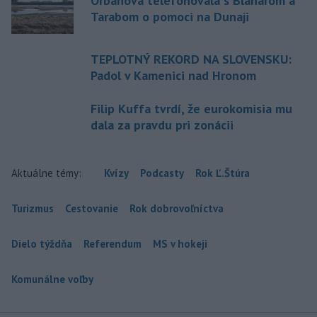
Orbánová telefonovala s Blanárom a
Tarabom o pomoci na Dunaji
TEPLOTNÝ REKORD NA SLOVENSKU:
Padol v Kamenici nad Hronom
Filip Kuffa tvrdí, že eurokomisia mu
dala za pravdu pri zonácii
Aktuálne témy:
Kvízy
Podcasty
Rok Ľ.Štúra
Turizmus
Cestovanie
Rok dobrovoľníctva
Dielo týždňa
Referendum
MS v hokeji
Komunálne voľby