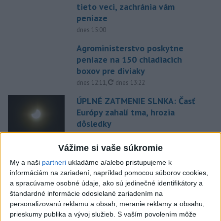
tieto veci, zachránia vám
peniaze
dnes 15:00
Agroministerstvo poskytne
peniaze na 150 chladiacich
boxov pre diviaky
aktualizované
dnes 12:11
,
dnes 13:22
ÚPLNÉ ZATMENIE SLNKA: Časť
Európy zahalí tma, hrozia
dôsledky
aktualizované
dnes 13:35
,
dnes 14:03
Vážime si vaše súkromie
Taraba s Takáčom podpísali
My a naši
partneri
ukladáme a/alebo pristupujeme k
memorandum o prechode
informáciám na zariadení, napríklad pomocou súborov cookies,
pozemkov pod NP
a spracúvame osobné údaje, ako sú jedinečné identifikátory a
aktualizované
dnes 13:26
,
dnes 14:05
štandardné informácie odosielané zariadením na
personalizovanú reklamu a obsah, meranie reklamy a obsahu,
EXTRÉMNE HORÚČAVY: Takéto
prieskumy publika a vývoj služieb.
S vaším povolením môže
môžu byť dôsledky