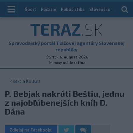
Index
Šport
Počasie
Publicistika
Slovensko
Zahranič
TERAZ
.SK
Spravodajský portál Tlačovej agentúry Slovenskej
republiky
Štvrtok
6. august 2026
Meniny má
Jozefína
< sekcia
Kultúra
P. Bebjak nakrúti Beštiu, jednu
z najobľúbenejších kníh D.
Dána
Zdieľaj na Facebooku