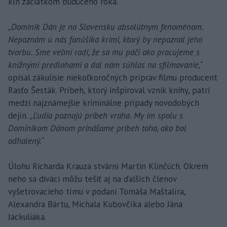
kín začiatkom budúceho roka.
„Dominik Dán je na Slovensku absolútnym fenoménom.
Nepoznám u nás fanúšika krimi, ktorý by nepoznal jeho
tvorbu. Sme veľmi radi, že sa mu páči ako pracujeme s
knižnými predlohami a dal nám súhlas na sfilmovanie,“
opísal zákulisie niekoľkoročných príprav filmu producent
Rasťo Šesták. Príbeh, ktorý inšpiroval vznik knihy, patrí
medzi najznámejšie kriminálne prípady novodobých
dejín.
„Ľudia poznajú príbeh vraha. My im spolu s
Dominikom Dánom prinášame príbeh toho, ako bol
odhalený.“
Úlohu Richarda Krauza stvárni Martin Klinčúch. Okrem
neho sa diváci môžu tešiť aj na ďalších členov
vyšetrovacieho tímu v podaní Tomáša Maštalíra,
Alexandra Bártu, Michala Kubovčíka alebo Jána
Jackuliaka.