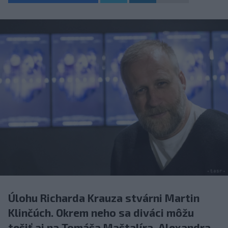
Úlohu Richarda Krauza stvárni Martin
Klinčúch. Okrem neho sa diváci môžu
tešiť aj na Tomáša Maštalíra, Alexandra