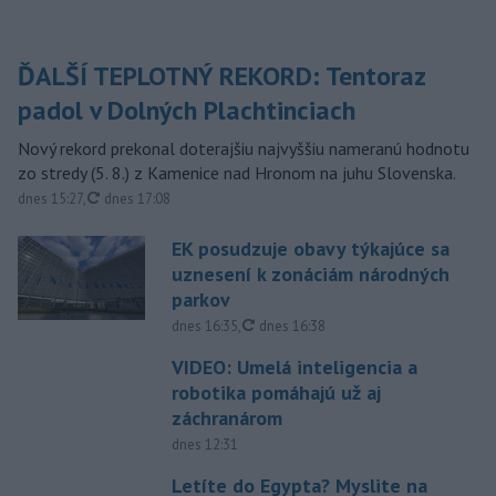
ĎALŠÍ TEPLOTNÝ REKORD: Tentoraz
padol v Dolných Plachtinciach
Nový rekord prekonal doterajšiu najvyššiu nameranú hodnotu
zo stredy (5. 8.) z Kamenice nad Hronom na juhu Slovenska.
aktualizované
dnes 15:27
,
dnes 17:08
EK posudzuje obavy týkajúce sa
uznesení k zonáciám národných
parkov
aktualizované
dnes 16:35
,
dnes 16:38
VIDEO: Umelá inteligencia a
robotika pomáhajú už aj
záchranárom
dnes 12:31
Letíte do Egypta? Myslite na