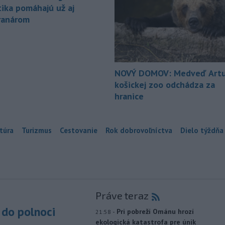
tika pomáhajú už aj
ranárom
NOVÝ DOMOV: Medveď Artu
košickej zoo odchádza za
hranice
túra
Turizmus
Cestovanie
Rok dobrovoľníctva
Dielo týždňa
Práve teraz
do polnoci
-
Pri pobreží Ománu hrozí
21:58
ekologická katastrofa pre únik