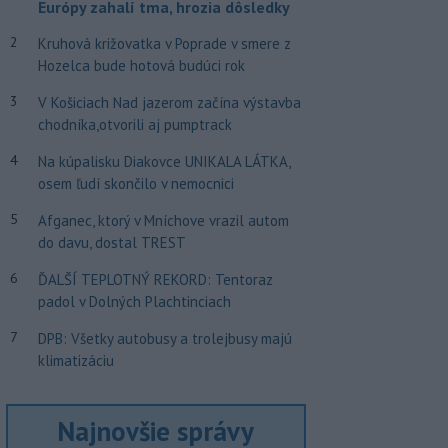
Európy zahalí tma, hrozia dôsledky
2
Kruhová križovatka v Poprade v smere z
Hozelca bude hotová budúci rok
3
V Košiciach Nad jazerom začína výstavba
chodníka,otvorili aj pumptrack
4
Na kúpalisku Diakovce UNIKALA LÁTKA,
osem ľudí skončilo v nemocnici
5
Afganec, ktorý v Mníchove vrazil autom
do davu, dostal TREST
6
ĎALŠÍ TEPLOTNÝ REKORD: Tentoraz
padol v Dolných Plachtinciach
7
DPB: Všetky autobusy a trolejbusy majú
klimatizáciu
Najnovšie správy