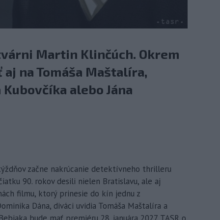
tvárni Martin Klinčúch. Okrem
ť aj na Tomáša Maštalíra,
 Kubovčíka alebo Jána
 týždňov začne nakrúcanie detektívneho thrilleru
iatku 90. rokov desili nielen Bratislavu, ale aj
ch filmu, ktorý prinesie do kín jednu z
ominika Dána, diváci uvidia Tomáša Maštalíra a
 Bebjaka bude mať premiéru 28. januára 2027. TASR o