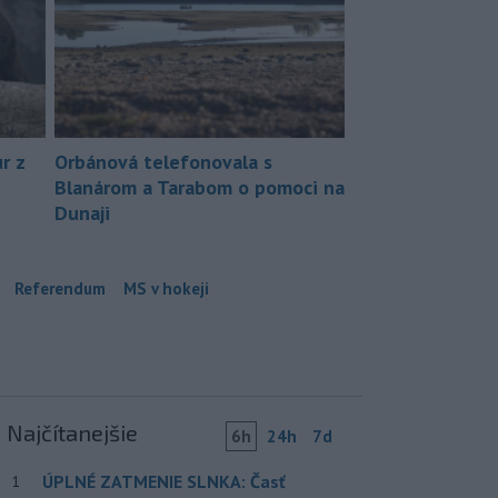
r z
Orbánová telefonovala s
Blanárom a Tarabom o pomoci na
Dunaji
Referendum
MS v hokeji
Najčítanejšie
6h
24h
7d
ÚPLNÉ ZATMENIE SLNKA: Časť
1