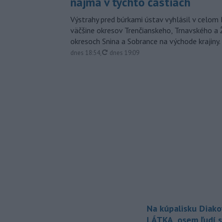
najmä v týchto častiach
Výstrahy pred búrkami ústav vyhlásil v celom 
väčšine okresov Trenčianskeho, Trnavského a Ž
okresoch Snina a Sobrance na východe krajiny.
aktualizované
dnes 18:54
,
dnes 19:09
Na kúpalisku Diak
LÁTKA, osem ľudí s