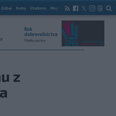
 Odber
Knihy
Útulkovo
Magazín
News Now
Archív
TASR
Rok
dobrovoľníctva
ky
Všetky správy
nu z
na