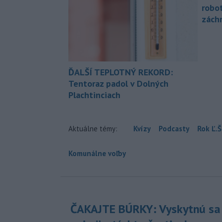
robo
zách
ĎALŠÍ TEPLOTNÝ REKORD:
Tentoraz padol v Dolných
Plachtinciach
Aktuálne témy:
Kvízy
Podcasty
Rok Ľ.Š
Komunálne voľby
ČAKAJTE BÚRKY: Vyskytnú sa 