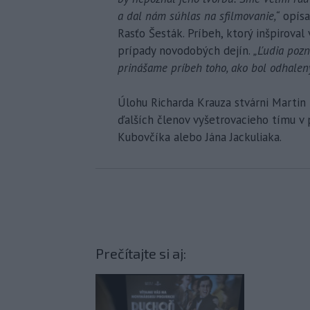
a dal nám súhlas na sfilmovanie,“
opísa
Rasťo Šesták. Príbeh, ktorý inšpiroval
prípady novodobých dejín.
„Ľudia poz
prinášame príbeh toho, ako bol odhalený
Úlohu Richarda Krauza stvárni Martin 
ďalších členov vyšetrovacieho tímu v 
Kubovčíka alebo Jána Jackuliaka.
Prečítajte si aj: