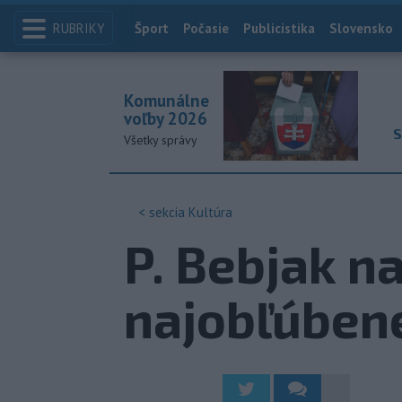
RUBRIKY
Index
Šport
Počasie
Publicistika
Slovensko
Komunálne
voľby 2026
S
Všetky správy
< sekcia
Kultúra
P. Bebjak na
najobľúbene