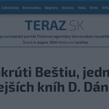
Zahraničie
Ekonomika
Regióny
Kultúra
Veda
Krimi
XML
TERAZ
.SK
pravodajský portál Tlačovej agentúry Slovenskej republi
Štvrtok
6. august 2026
Meniny má
Jozefína
krúti Beštiu, jed
jších kníh D. Dá