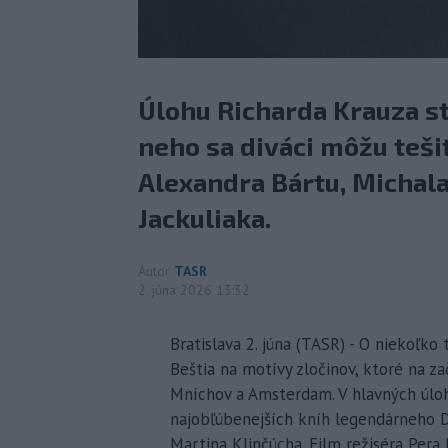
Úlohu Richarda Krauza s
neho sa diváci môžu teši
Alexandra Bártu, Michala
Jackuliaka.
Autor
TASR
2. júna 2026 13:32
Bratislava 2. júna (TASR) - O niekoľko
Beštia na motívy zločinov, ktoré na zač
Mníchov a Amsterdam. V hlavných úlohá
najobľúbenejších kníh legendárneho D
Martina Klinčúcha. Film režiséra Pera