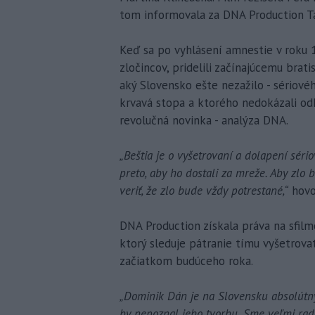
tom informovala za DNA Production Ta
Keď sa po vyhlásení amnestie v roku
zločincov, pridelili začínajúcemu brat
aký Slovensko ešte nezažilo - sériové
krvavá stopa a ktorého nedokázali od
revolučná novinka - analýza DNA.
„Beštia je o vyšetrovaní a dolapení sério
preto, aby ho dostali za mreže. Aby zlo b
veriť, že zlo bude vždy potrestané,“
hovor
DNA Production získala práva na sfilm
ktorý sleduje pátranie tímu vyšetrova
začiatkom budúceho roka.
„Dominik Dán je na Slovensku absolútn
by nepoznal jeho tvorbu. Sme veľmi rad