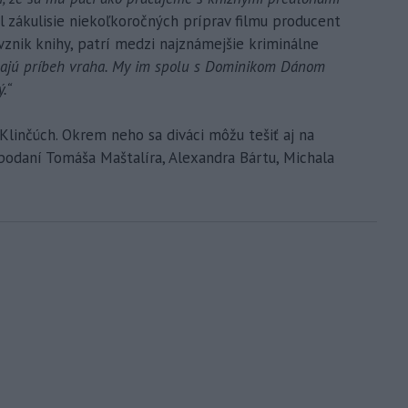
l zákulisie niekoľkoročných príprav filmu producent
 vznik knihy, patrí medzi najznámejšie kriminálne
najú príbeh vraha. My im spolu s Dominikom Dánom
.“
Klinčúch. Okrem neho sa diváci môžu tešiť aj na
podaní Tomáša Maštalíra, Alexandra Bártu, Michala