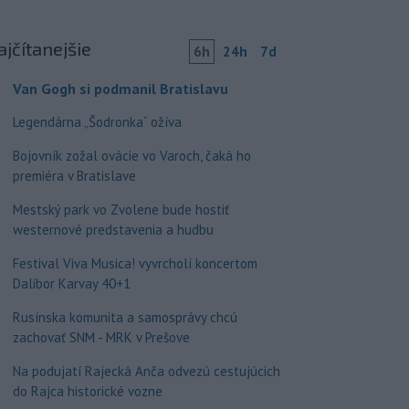
ajčítanejšie
6h
24h
7d
Van Gogh si podmanil Bratislavu
Legendárna „Šodronka“ ožíva
Bojovník zožal ovácie vo Varoch, čaká ho
premiéra v Bratislave
Mestský park vo Zvolene bude hostiť
westernové predstavenia a hudbu
Festival Viva Musica! vyvrcholí koncertom
Dalibor Karvay 40+1
Rusínska komunita a samosprávy chcú
zachovať SNM - MRK v Prešove
Na podujatí Rajecká Anča odvezú cestujúcich
do Rajca historické vozne