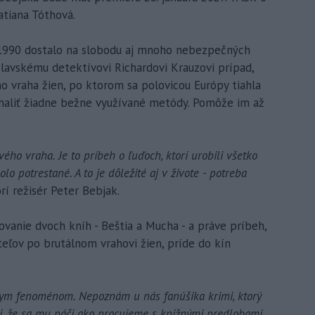
tiana Tóthová.
 1990 dostalo na slobodu aj mnoho nebezpečných
islavskému detektívovi Richardovi Krauzovi prípad,
ho vraha žien, po ktorom sa polovicou Európy tiahla
haliť žiadne bežne využívané metódy. Pomôže im až
vého vraha. Je to príbeh o ľuďoch, ktorí urobili všetko
olo potrestané. A to je dôležité aj v živote - potreba
í režisér Peter Bebjak.
ovanie dvoch kníh - Beštia a Mucha - a práve príbeh,
teľov po brutálnom vrahovi žien, príde do kín
ym fenoménom. Nepoznám u nás fanúšika krimi, ktorý
i, že sa mu páči ako pracujeme s knižnými predlohami