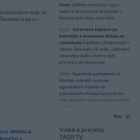
čoraz
väčšieho množstva ropy z
tankera, ktorý narazil na plytčinu v
Bratislavskom kraji, vo
blízkosti prírodnej rezervácie.
ilinského kraja a v
-
Zdravotné ťažkosti po
21:22
kontakte s neznámou látkou na
termálnom
kúpalisku v Diakovciach v
okrese Šaľa malo 16 osôb. Záchranná
zdravotná služba osem z nich
previezla do nemocnice.
-
Ugandský parlament vo
20:49
štvrtok schválil vyslanie
ugandských vojakov
do
palestínskeho Pásma Gazy, kde by
mali pôsobiť v rámci medzinárodných
stabilizačných síl, ktoré navrhol
americký prezident Donald Trump.
Viac
-
Anglická futbalová asociácia
20:07
Videá a prenosy
ovce UNIKALA
(FA) stiahla svoju podporu
TASR TV
prezidentovi
Medzinárodnej
končilo v