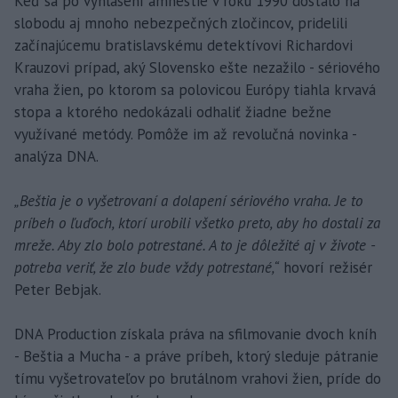
Keď sa po vyhlásení amnestie v roku 1990 dostalo na
slobodu aj mnoho nebezpečných zločincov, pridelili
začínajúcemu bratislavskému detektívovi Richardovi
Krauzovi prípad, aký Slovensko ešte nezažilo - sériového
vraha žien, po ktorom sa polovicou Európy tiahla krvavá
stopa a ktorého nedokázali odhaliť žiadne bežne
využívané metódy. Pomôže im až revolučná novinka -
analýza DNA.
„Beštia je o vyšetrovaní a dolapení sériového vraha. Je to
príbeh o ľuďoch, ktorí urobili všetko preto, aby ho dostali za
mreže. Aby zlo bolo potrestané. A to je dôležité aj v živote -
potreba veriť, že zlo bude vždy potrestané,“
hovorí režisér
Peter Bebjak.
DNA Production získala práva na sfilmovanie dvoch kníh
- Beštia a Mucha - a práve príbeh, ktorý sleduje pátranie
tímu vyšetrovateľov po brutálnom vrahovi žien, príde do