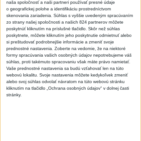
naša spoločnosť a naši partneri používať presné údaje
Na Skalke pri Kremnici
o geografickej polohe a identifikáciu prostredníctvom
zasahovali záchranári
skenovania zariadenia. Súhlas s vyššie uvedeným spracúvaním
dnes 17:19
zo strany našej spoločnosti a našich 824 partnerov môžete
poskytnúť kliknutím na príslušné tlačidlo. Skôr než súhlas
Omán: Rokovania o
poskytnete, môžete kliknutím jeho poskytnutie odmietnuť alebo
Hormuzskom prielive sú
si preštudovať podrobnejšie informácie a zmeniť svoje
pozitívne a konštruktívne
prednostné nastavenia.
Zoberte na vedomie, že na niektoré
dnes 19:24
formy spracúvania vašich osobných údajov nepotrebujeme váš
súhlas, proti takémuto spracovaniu však máte právo namietať.
STOVKY NASADENÝCH
Vaše prednostné nastavenia sa budú vzťahovať len na túto
HASIČOV: Zasahujú pri lesnom
webovú lokalitu. Svoje nastavenia môžete kedykoľvek zmeniť
požiari v Andalúzii
alebo svoj súhlas odvolať návratom na túto webovú stránku
dnes 17:13
kliknutím na tlačidlo „Ochrana osobných údajov“ v dolnej časti
stránky.
Práve teraz
-
Požiar lesného porastu vo Vojenskom obvode (VO)
20:24
Záhorie neďaleko
Senice sa v sobotu podvečer podarilo dostať
pod kontrolu.
Viac