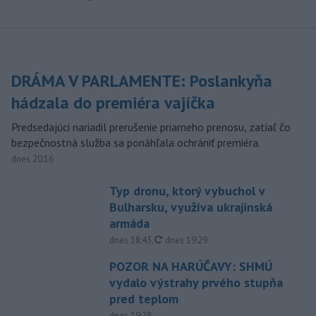
DRÁMA V PARLAMENTE: Poslankyňa
hádzala do premiéra vajíčka
Predsedajúci nariadil prerušenie priameho prenosu, zatiaľ čo
bezpečnostná služba sa ponáhľala ochrániť premiéra.
dnes 20:16
Typ dronu, ktorý vybuchol v
Bulharsku, využíva ukrajinská
armáda
aktualizované
dnes 18:43
,
dnes 19:29
POZOR NA HARÚČAVY: SHMÚ
vydalo výstrahy prvého stupňa
pred teplom
dnes 19:28