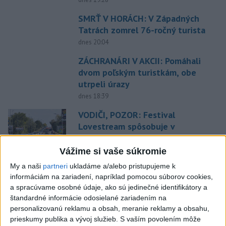
SMRŤ V HORÁCH: V Západných
Tatrách zomrel 76-ročný turista
dnes 20:04
ZÁCHRANÁRI V AKCII: Pomáhali
dvom poľským turistkám, obe
utrpeli úrazy
dnes 18:39
VODIČI, POZOR: Festival
Lovestream spôsobuje v
Bratislave kolóny
dnes 17:01
Vážime si vaše súkromie
My a naši
partneri
ukladáme a/alebo pristupujeme k
NEŠŤASTNÝ PÁD:Záchranári
informáciám na zariadení, napríklad pomocou súborov cookies,
pomáhali 25-ročnej žene,
a spracúvame osobné údaje, ako sú jedinečné identifikátory a
skončila v nemocnici
štandardné informácie odosielané zariadením na
dnes 19:10
personalizovanú reklamu a obsah, meranie reklamy a obsahu,
prieskumy publika a vývoj služieb.
S vaším povolením môže
MLADÍK VYPADOL Z FERRATY: