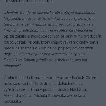
kín začiatkom budúceho roka.
„Dominik Dán je na Slovensku absolútnym fenoménom.
Nepoznám u nás fanúšika krimi, ktorý by nepoznal jeho
tvorbu. Sme veľmi radi, že sa mu páči ako pracujeme s
knižnými predlohami a dal nám súhlas na sfilmovanie,“
opísal zákulisie niekoľkoročných príprav filmu producent
Rasťo Šesták. Príbeh, ktorý inšpiroval vznik knihy, patrí
medzi najznámejšie kriminálne prípady novodobých
dejín.
„Ľudia poznajú príbeh vraha. My im spolu s
Dominikom Dánom prinášame príbeh toho, ako bol
odhalený.“
Úlohu Richarda Krauza stvárni Martin Klinčúch. Okrem
neho sa diváci môžu tešiť aj na ďalších členov
vyšetrovacieho tímu v podaní Tomáša Maštalíra,
Alexandra Bártu, Michala Kubovčíka alebo Jána
Jackuliaka.