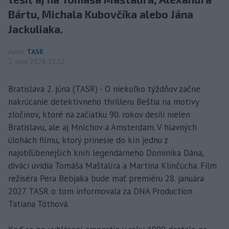
Bártu, Michala Kubovčíka alebo Jána
Jackuliaka.
Autor
TASR
2. júna 2026 13:32
Bratislava 2. júna (TASR) - O niekoľko týždňov začne
nakrúcanie detektívneho thrilleru Beštia na motívy
zločinov, ktoré na začiatku 90. rokov desili nielen
Bratislavu, ale aj Mníchov a Amsterdam. V hlavných
úlohách filmu, ktorý prinesie do kín jednu z
najobľúbenejších kníh legendárneho Dominika Dána,
diváci uvidia Tomáša Maštalíra a Martina Klinčúcha. Film
režiséra Pera Bebjaka bude mať premiéru 28. januára
2027. TASR o tom informovala za DNA Production
Tatiana Tóthová.