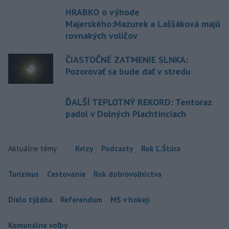
HRABKO o výhode
Majerského:Mazurek a Laššáková majú
rovnakých voličov
ČIASTOČNÉ ZATMENIE SLNKA:
Pozorovať sa bude dať v stredu
ĎALŠÍ TEPLOTNÝ REKORD: Tentoraz
padol v Dolných Plachtinciach
Aktuálne témy:
Kvízy
Podcasty
Rok Ľ.Štúra
Turizmus
Cestovanie
Rok dobrovoľníctva
Dielo týždňa
Referendum
MS v hokeji
Komunálne voľby