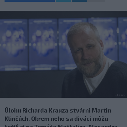
Úlohu Richarda Krauza stvárni Martin
Klinčúch. Okrem neho sa diváci môžu
tešiť aj na Tomáša Maštalíra, Alexandra