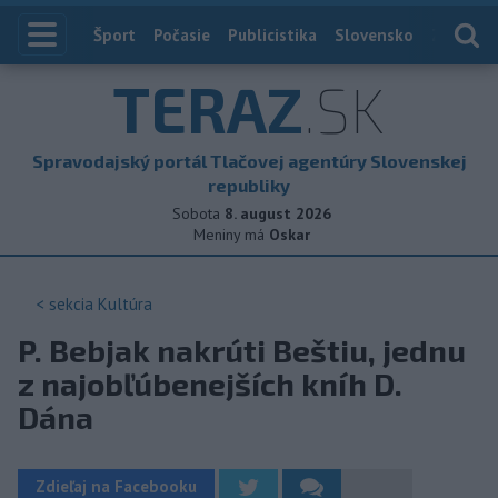
Index
Šport
Počasie
Publicistika
Slovensko
Zahranič
TERAZ
.SK
Spravodajský portál Tlačovej agentúry Slovenskej
republiky
Sobota
8. august 2026
Meniny má
Oskar
< sekcia
Kultúra
P. Bebjak nakrúti Beštiu, jednu
z najobľúbenejších kníh D.
Dána
Zdieľaj na Facebooku