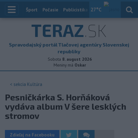
27
°C
Index
Šport
Počasie
Publicistika
Slovensko
Zahranič
TERAZ
.SK
Spravodajský portál Tlačovej agentúry Slovenskej
republiky
Sobota
8. august 2026
Meniny má
Oskar
< sekcia
Kultúra
Pesničkárka S. Horňáková
vydáva album V šere lesklých
stromov
Zdieľaj na Facebooku