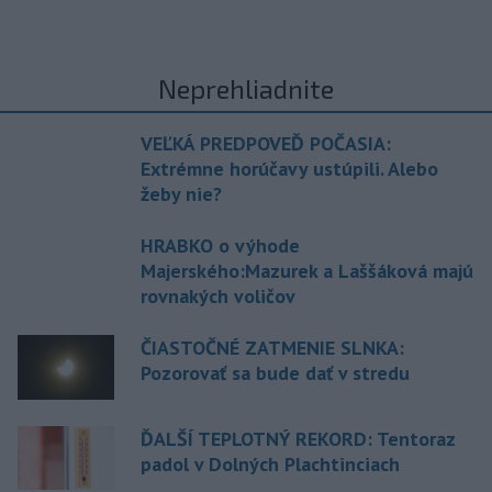
Neprehliadnite
VEĽKÁ PREDPOVEĎ POČASIA:
Extrémne horúčavy ustúpili. Alebo
žeby nie?
HRABKO o výhode
Majerského:Mazurek a Laššáková majú
rovnakých voličov
ČIASTOČNÉ ZATMENIE SLNKA:
Pozorovať sa bude dať v stredu
ĎALŠÍ TEPLOTNÝ REKORD: Tentoraz
padol v Dolných Plachtinciach