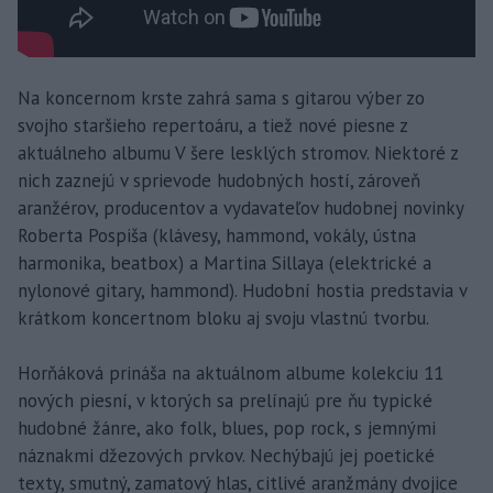
Na koncernom krste zahrá sama s gitarou výber zo
svojho staršieho repertoáru, a tiež nové piesne z
aktuálneho albumu V šere lesklých stromov. Niektoré z
nich zaznejú v sprievode hudobných hostí, zároveň
aranžérov, producentov a vydavateľov hudobnej novinky
Roberta Pospiša (klávesy, hammond, vokály, ústna
harmonika, beatbox) a Martina Sillaya (elektrické a
nylonové gitary, hammond). Hudobní hostia predstavia v
krátkom koncertnom bloku aj svoju vlastnú tvorbu.
Horňáková prináša na aktuálnom albume kolekciu 11
nových piesní, v ktorých sa prelínajú pre ňu typické
hudobné žánre, ako folk, blues, pop rock, s jemnými
náznakmi džezových prvkov. Nechýbajú jej poetické
texty, smutný, zamatový hlas, citlivé aranžmány dvojice