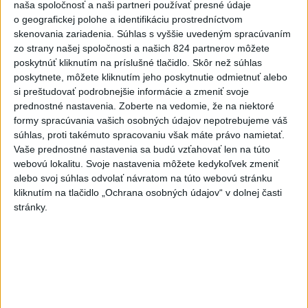
dnes 17:13
naša spoločnosť a naši partneri používať presné údaje
o geografickej polohe a identifikáciu prostredníctvom
POŽIAR VO VAŽCI: Zasahovali
skenovania zariadenia. Súhlas s vyššie uvedeným spracúvaním
profesionáli, zranila sa jedna
zo strany našej spoločnosti a našich 824 partnerov môžete
osoba
poskytnúť kliknutím na príslušné tlačidlo. Skôr než súhlas
dnes 15:42
poskytnete, môžete kliknutím jeho poskytnutie odmietnuť alebo
si preštudovať podrobnejšie informácie a zmeniť svoje
Práve teraz
prednostné nastavenia.
Zoberte na vedomie, že na niektoré
formy spracúvania vašich osobných údajov nepotrebujeme váš
-
Na Skalke pri Kremnici pomáhali horskí záchranári v
17:17
súhlas, proti takémuto spracovaniu však máte právo namietať.
sobotu
20-ročnému poľskému lezcovi, ktorý vypadol z ferratovej
Vaše prednostné nastavenia sa budú vzťahovať len na túto
cesty a poranil si obe kolená.
webovú lokalitu. Svoje nastavenia môžete kedykoľvek zmeniť
alebo svoj súhlas odvolať návratom na túto webovú stránku
Viac
kliknutím na tlačidlo „Ochrana osobných údajov“ v dolnej časti
Videá a prenosy TASR TV
stránky.
Deväť Slovákov zabojuje na ME v Paríži
o čo najlepšie výsledky
Viac
Najčítanejšie