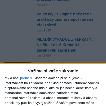
dnes 17:01
Zelenskyj: Ukrajine nezostala
prakticky žiadna nepoškodená
elektráreň
dnes 15:18
MLADÍK VYPADOL Z FERRATY:
Na Skalke pri Kremnici
zasahovali záchranári
dnes 17:19
SMUTNÁ SPRÁVA: Vo veku 68
rokov zomrel po chorobe otec
Vážime si vaše súkromie
Lionela Messiho
My a naši
partneri
ukladáme a/alebo pristupujeme k
aktualizované
dnes 15:34
,
dnes 16:53
informáciám na zariadení, napríklad pomocou súborov cookies,
a spracúvame osobné údaje, ako sú jedinečné identifikátory a
STOVKY NASADENÝCH
štandardné informácie odosielané zariadením na
HASIČOV: Zasahujú pri lesnom
personalizovanú reklamu a obsah, meranie reklamy a obsahu,
požiari v Andalúzii
prieskumy publika a vývoj služieb.
S vaším povolením môže