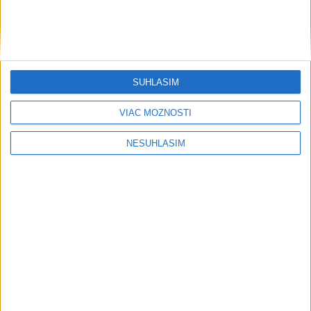
Šport
SÚHLASÍM
VIAC MOŽNOSTÍ
....
NESÚHLASÍM
....