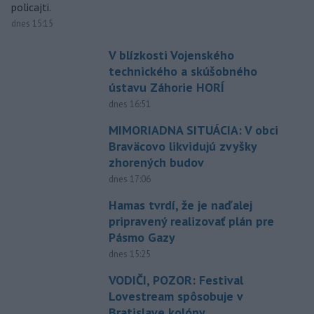
policajti.
dnes 15:15
V blízkosti Vojenského
technického a skúšobného
ústavu Záhorie HORÍ
dnes 16:51
MIMORIADNA SITUÁCIA: V obci
Braväcovo likvidujú zvyšky
zhorených budov
dnes 17:06
Hamas tvrdí, že je naďalej
pripravený realizovať plán pre
Pásmo Gazy
dnes 15:25
VODIČI, POZOR: Festival
Lovestream spôsobuje v
Bratislave kolóny