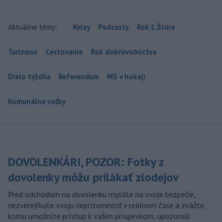
Aktuálne témy:
Kvízy
Podcasty
Rok Ľ.Štúra
Turizmus
Cestovanie
Rok dobrovoľníctva
Dielo týždňa
Referendum
MS v hokeji
Komunálne voľby
DOVOLENKÁRI, POZOR: Fotky z
dovolenky môžu prilákať zlodejov
Pred odchodom na dovolenku myslite na svoje bezpečie,
nezverejňujte svoju neprítomnosť v reálnom čase a zvážte,
komu umožníte prístup k vašim príspevkom, upozornili