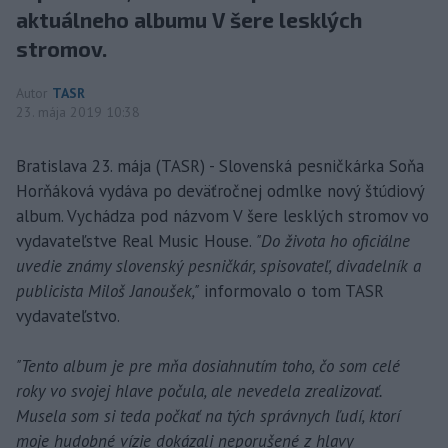
aktuálneho albumu V šere lesklých
stromov.
Autor
TASR
23. mája 2019 10:38
Bratislava 23. mája (TASR) - Slovenská pesničkárka Soňa
Horňáková vydáva po deväťročnej odmlke nový štúdiový
album. Vychádza pod názvom V šere lesklých stromov vo
vydavateľstve Real Music House.
"Do života ho oficiálne
uvedie známy slovenský pesničkár, spisovateľ, divadelník a
publicista Miloš Janoušek,"
informovalo o tom TASR
vydavateľstvo.
"Tento album je pre mňa dosiahnutím toho, čo som celé
roky vo svojej hlave počula, ale nevedela zrealizovať.
Musela som si teda počkať na tých správnych ľudí, ktorí
moje hudobné vízie dokázali neporušené z hlavy