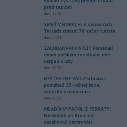
vydalo výstrahy prvého stupňa
pred teplom
dnes 19:28
SMRŤ V HORÁCH: V Západných
Tatrách zomrel 76-ročný turista
dnes 20:04
ZÁCHRANÁRI V AKCII: Pomáhali
dvom poľským turistkám, obe
utrpeli úrazy
dnes 18:39
NEŠŤASTNÝ PÁD:Záchranári
pomáhali 25-ročnej žene,
skončila v nemocnici
dnes 19:10
MLADÍK VYPADOL Z FERRATY:
Na Skalke pri Kremnici
zasahovali záchranári