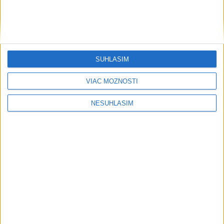
SÚHLASÍM
VIAC MOŽNOSTÍ
NESÚHLASÍM
....