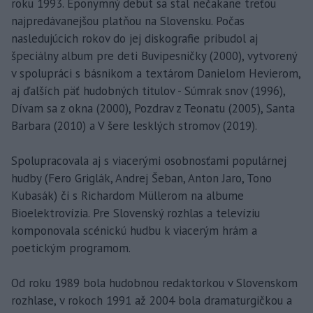
roku 1993. Eponymný debut sa stal nečakane treťou
najpredávanejšou platňou na Slovensku. Počas
nasledujúcich rokov do jej diskografie pribudol aj
špeciálny album pre deti Buvipesničky (2000), vytvorený
v spolupráci s básnikom a textárom Danielom Hevierom,
aj ďalších päť hudobných titulov - Súmrak snov (1996),
Dívam sa z okna (2000), Pozdrav z Teonatu (2005), Santa
Barbara (2010) a V šere lesklých stromov (2019).
Spolupracovala aj s viacerými osobnosťami populárnej
hudby (Fero Griglák, Andrej Šeban, Anton Jaro, Tono
Kubasák) či s Richardom Müllerom na albume
Bioelektrovízia. Pre Slovenský rozhlas a televíziu
komponovala scénickú hudbu k viacerým hrám a
poetickým programom.
Od roku 1989 bola hudobnou redaktorkou v Slovenskom
rozhlase, v rokoch 1991 až 2004 bola dramaturgičkou a