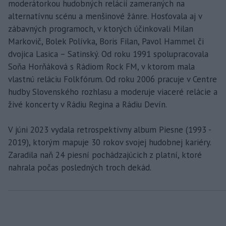
moderátorkou hudobných relácií zameraných na
alternatívnu scénu a menšinové žánre. Hosťovala aj v
zábavných programoch, v ktorých účinkovali Milan
Markovič, Bolek Polívka, Boris Filan, Pavol Hammel či
dvojica Lasica – Satinský. Od roku 1991 spolupracovala
Soňa Horňáková s Rádiom Rock FM, v ktorom mala
vlastnú reláciu Folkfórum. Od roku 2006 pracuje v Centre
hudby Slovenského rozhlasu a moderuje viaceré relácie a
živé koncerty v Rádiu Regina a Rádiu Devín.
V júni 2023 vydala retrospektívny album Piesne (1993 -
2019), ktorým mapuje 30 rokov svojej hudobnej kariéry.
Zaradila naň 24 piesní pochádzajúcich z platní, ktoré
nahrala počas posledných troch dekád.