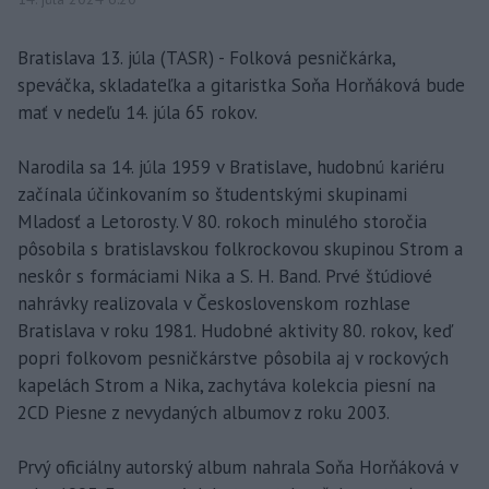
Bratislava 13. júla (TASR) - Folková pesničkárka,
speváčka, skladateľka a gitaristka Soňa Horňáková bude
mať v nedeľu 14. júla 65 rokov.
Narodila sa 14. júla 1959 v Bratislave, hudobnú kariéru
začínala účinkovaním so študentskými skupinami
Mladosť a Letorosty. V 80. rokoch minulého storočia
pôsobila s bratislavskou folkrockovou skupinou Strom a
neskôr s formáciami Nika a S. H. Band. Prvé štúdiové
nahrávky realizovala v Československom rozhlase
Bratislava v roku 1981. Hudobné aktivity 80. rokov, keď
popri folkovom pesničkárstve pôsobila aj v rockových
kapelách Strom a Nika, zachytáva kolekcia piesní na
2CD Piesne z nevydaných albumov z roku 2003.
Prvý oficiálny autorský album nahrala Soňa Horňáková v