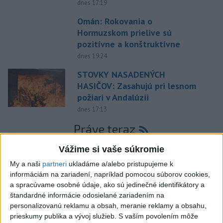
dnes 17:19
Omán: Rokovania o
Hormuzskom prielive sú
pozitívne a konštruktívne
dnes 19:24
STOVKY NASADENÝCH
HASIČOV: Zasahujú pri lesnom
požiari v Andalúzii
dnes 17:13
Práve teraz
-
Okresný úrad (OÚ) Malacky vyhlásil v súvislosti s
21:43
Vážime si vaše súkromie
požiarom
veľkého rozsahu vo Vojenskom obvode (VO) Záhorie
My a naši
partneri
ukladáme a/alebo pristupujeme k
mimoriadnu situáciu. Jej vyhlásenie umožní v dotknutej lokalite
informáciám na zariadení, napríklad pomocou súborov cookies,
efektívnejšiu koordináciu nasadených síl a prostriedkov.
a spracúvame osobné údaje, ako sú jedinečné identifikátory a
štandardné informácie odosielané zariadením na
Viac
personalizovanú reklamu a obsah, meranie reklamy a obsahu,
Videá a prenosy TASR TV
prieskumy publika a vývoj služieb.
S vaším povolením môže