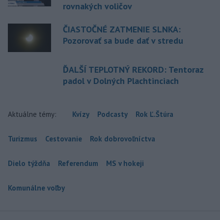
rovnakých voličov
ČIASTOČNÉ ZATMENIE SLNKA:
Pozorovať sa bude dať v stredu
ĎALŠÍ TEPLOTNÝ REKORD: Tentoraz
padol v Dolných Plachtinciach
Aktuálne témy:
Kvízy
Podcasty
Rok Ľ.Štúra
Turizmus
Cestovanie
Rok dobrovoľníctva
Dielo týždňa
Referendum
MS v hokeji
Komunálne voľby