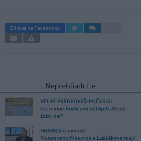
Zdieľaj na Facebooku
Neprehliadnite
VEĽKÁ PREDPOVEĎ POČASIA:
Extrémne horúčavy ustúpili. Alebo
žeby nie?
HRABKO o výhode
Majerského:Mazurek a Laššáková majú