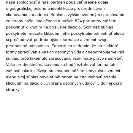
naša spoločnosť a naši partneri používať presné údaje
Deväť Slovákov zabojuje na ME v Paríži
o geografickej polohe a identifikáciu prostredníctvom
o čo najlepšie výsledky
skenovania zariadenia. Súhlas s vyššie uvedeným spracúvaním
zo strany našej spoločnosti a našich 824 partnerov môžete
poskytnúť kliknutím na príslušné tlačidlo. Skôr než súhlas
Viac
poskytnete, môžete kliknutím jeho poskytnutie odmietnuť alebo
Najčítanejšie
si preštudovať podrobnejšie informácie a zmeniť svoje
prednostné nastavenia.
Zoberte na vedomie, že na niektoré
6h
24h
7d
formy spracúvania vašich osobných údajov nepotrebujeme váš
súhlas, proti takémuto spracovaniu však máte právo namietať.
DRÁMA V PARLAMENTE: Poslankyňa
1
Vaše prednostné nastavenia sa budú vzťahovať len na túto
webovú lokalitu. Svoje nastavenia môžete kedykoľvek zmeniť
hádzala do premiéra vajíčka
alebo svoj súhlas odvolať návratom na túto webovú stránku
kliknutím na tlačidlo „Ochrana osobných údajov“ v dolnej časti
2
Do Bulharska vnikol dron a vybuchol v blízkosti hraníc s
stránky.
Rumunskom
3
V blízkosti Vojenského technického a skúšobného ústavu
Záhorie HORÍ
4
Očovská folklórna hruda tradične privítala domáce
folklórne kolektívy