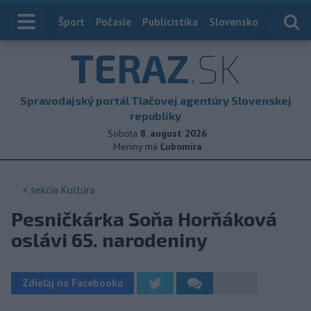
Index
Šport
Počasie
Publicistika
Slovensko
Zahranič
TERAZ
.SK
Spravodajský portál Tlačovej agentúry Slovenskej
republiky
Sobota
8. august 2026
Meniny má
Ľubomíra
< sekcia
Kultúra
Pesničkárka Soňa Horňáková
oslávi 65. narodeniny
Zdieľaj na Facebooku