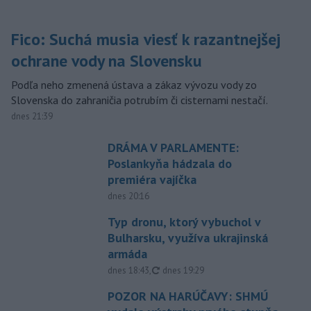
Fico: Suchá musia viesť k razantnejšej
ochrane vody na Slovensku
Podľa neho zmenená ústava a zákaz vývozu vody zo
Slovenska do zahraničia potrubím či cisternami nestačí.
dnes 21:39
DRÁMA V PARLAMENTE:
Poslankyňa hádzala do
premiéra vajíčka
dnes 20:16
Typ dronu, ktorý vybuchol v
Bulharsku, využíva ukrajinská
armáda
aktualizované
dnes 18:43
,
dnes 19:29
POZOR NA HARÚČAVY: SHMÚ