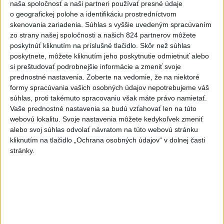
naša spoločnosť a naši partneri používať presné údaje
o geografickej polohe a identifikáciu prostredníctvom
Aktuálne témy:
Kvízy
Podcasty
Rok Ľ.Štúra
skenovania zariadenia. Súhlas s vyššie uvedeným spracúvaním
zo strany našej spoločnosti a našich 824 partnerov môžete
Turizmus
Cestovanie
Rok dobrovoľníctva
poskytnúť kliknutím na príslušné tlačidlo. Skôr než súhlas
poskytnete, môžete kliknutím jeho poskytnutie odmietnuť alebo
Dielo týždňa
Referendum
MS v hokeji
si preštudovať podrobnejšie informácie a zmeniť svoje
prednostné nastavenia.
Zoberte na vedomie, že na niektoré
formy spracúvania vašich osobných údajov nepotrebujeme váš
Komunálne voľby
súhlas, proti takémuto spracovaniu však máte právo namietať.
Vaše prednostné nastavenia sa budú vzťahovať len na túto
webovú lokalitu. Svoje nastavenia môžete kedykoľvek zmeniť
alebo svoj súhlas odvolať návratom na túto webovú stránku
kliknutím na tlačidlo „Ochrana osobných údajov“ v dolnej časti
stránky.