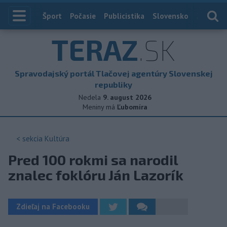
Index
Šport
Počasie
Publicistika
Slovensko
Zahranič
TERAZ
.SK
Spravodajský portál Tlačovej agentúry Slovenskej
republiky
Nedela
9. august 2026
Meniny má
Ľubomíra
< sekcia
Kultúra
Pred 100 rokmi sa narodil
znalec foklóru Ján Lazorík
Zdieľaj na Facebooku