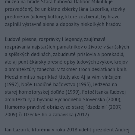
múzea na hrade Stará Ľubovňa Dalibor Mikulík je
presvedčený, že unikátne zbierky Jána Lazoríka, stovky
predmetov ľudovej kultúry, ktoré zozbieral, by hravo
zaplnili výstavné siene a depozity niekoľkých hradov.
Ľudové piesne, rozprávky i legendy, zaujímavé
rozprávania najstarších pamätníkov o živote v šarišských
a spišských dedinách, zabudnuté príslovia a porekadlá,
ale aj puntičkársky presné opisy ľudových zvykov, krojov
a architektúry zanechal v takmer troch desiatkach kníh.
Medzi nimi sú napríklad tituly ako Aj ja vám vinčujem
(1992), Naše tradičné bačovstvo (1995), Jedzeňa na
starej hornotoryskej doľiňe (1999), Fotočítanka ľudovej
architektúry a bývania Východného Slovenska (2000),
Humorno-pravdivé obrázky zo starej "dzedzini" (2007,
2009) či Dzecke hri a zabaviska (2012).
Ján Lazorík, ktorému v roku 2018 udelil prezident Andrej