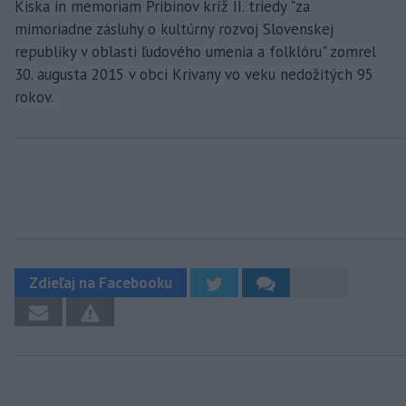
Kiska in memoriam Pribinov kríž II. triedy "za
mimoriadne zásluhy o kultúrny rozvoj Slovenskej
republiky v oblasti ľudového umenia a folklóru" zomrel
30. augusta 2015 v obci Krivany vo veku nedožitých 95
rokov.
Zdieľaj na Facebooku