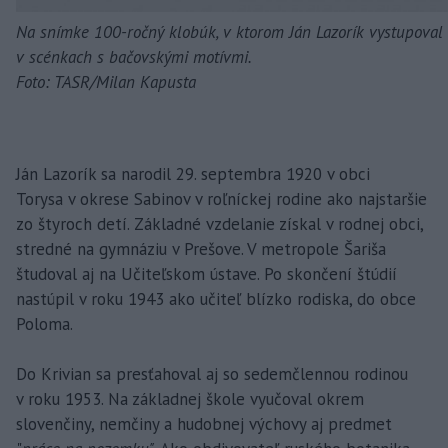
Na snímke 100-ročný klobúk, v ktorom Ján Lazorík vystupoval
v scénkach s bačovskými motívmi.
Foto: TASR/Milan Kapusta
Ján Lazorík sa narodil 29. septembra 1920 v obci
Torysa v okrese Sabinov v roľníckej rodine ako najstaršie
zo štyroch detí. Základné vzdelanie získal v rodnej obci,
stredné na gymnáziu v Prešove. V metropole Šariša
študoval aj na Učiteľskom ústave. Po skončení štúdií
nastúpil v roku 1943 ako učiteľ blízko rodiska, do obce
Poloma.
Do Krivian sa presťahoval aj so sedemčlennou rodinou
v roku 1953. Na základnej škole vyučoval okrem
slovenčiny, nemčiny a hudobnej výchovy aj predmet