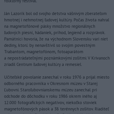
folklórny festival.
Ján Lazorík bol od svojho detstva vášnivým zberateľom
hmotnej i nehmotnej ľudovej kultúry. Počas života nahral
na magnetofónové pásky množstvo regionálnych
ľudových piesní, hádaniek, príhod, legiend a rozprávok.
Pamätníci hovoria, že na východnom Slovensku vari niet
dediny, ktorú by nenavštívil so svojim povestným
Trabantom, magnetofónom, fotoaparátom
a nepostrádateľnými poznámkovými zošitmi. V Krivanoch
zriadil Centrum ľudovej kultúry a remesiel.
Učiteľské povolanie zanechal v roku 1976 a prijal miesto
odborného pracovníka v Okresnom múzeu v Starej
Ľubovni. Staroľubovnianskemu múzeu zanechal pri
odchode do dôchodku v roku 1986 okrem iného aj
12.000 fotografických negatívov, niekoľko stoviek
magnetofónových pások a 38 terénnych zošitov. Riaditeľ