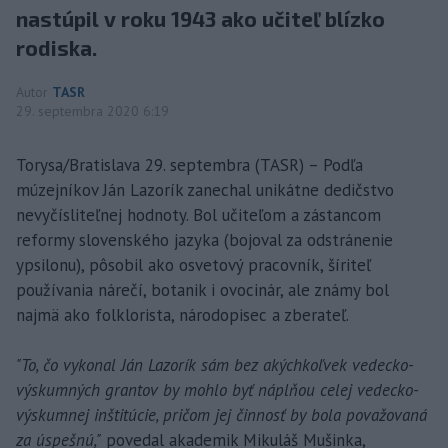
nastúpil v roku 1943 ako učiteľ blízko
rodiska.
Autor
TASR
29. septembra 2020 6:19
Torysa/Bratislava 29. septembra (TASR) – Podľa
múzejníkov Ján Lazorík zanechal unikátne dedičstvo
nevyčísliteľnej hodnoty. Bol učiteľom a zástancom
reformy slovenského jazyka (bojoval za odstránenie
ypsilonu), pôsobil ako osvetový pracovník, šíriteľ
používania nárečí, botanik i ovocinár, ale známy bol
najmä ako folklorista, národopisec a zberateľ.
"To, čo vykonal Ján Lazorík sám bez akýchkoľvek vedecko-
výskumných grantov by mohlo byť náplňou celej vedecko-
výskumnej inštitúcie, pričom jej činnosť by bola považovaná
za úspešnú,"
povedal akademik Mikuláš Mušinka,