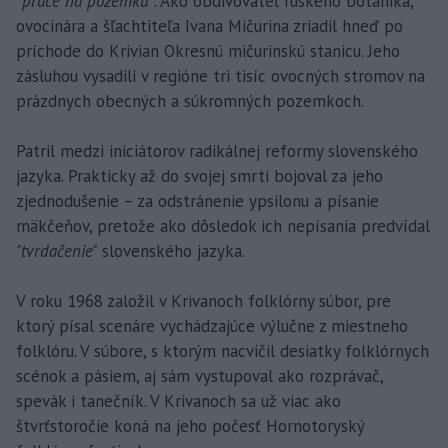
"
práce na pozemku"
. Ako obdivovateľ ruského botanika,
ovocinára a šľachtiteľa Ivana Mičurina zriadil hneď po
príchode do Krivian Okresnú mičurinskú stanicu. Jeho
zásluhou vysadili v regióne tri tisíc ovocných stromov na
prázdnych obecných a súkromných pozemkoch.
Patril medzi iniciátorov radikálnej reformy slovenského
jazyka. Prakticky až do svojej smrti bojoval za jeho
zjednodušenie – za odstránenie ypsilonu a písanie
mäkčeňov, pretože ako dôsledok ich nepísania predvídal
"tvrdačenie"
slovenského jazyka.
V roku 1968 založil v Krivanoch folklórny súbor, pre
ktorý písal scenáre vychádzajúce výlučne z miestneho
folklóru. V súbore, s ktorým nacvičil desiatky folklórnych
scénok a pásiem, aj sám vystupoval ako rozprávač,
spevák i tanečník. V Krivanoch sa už viac ako
štvrťstoročie koná na jeho počesť Hornotoryský