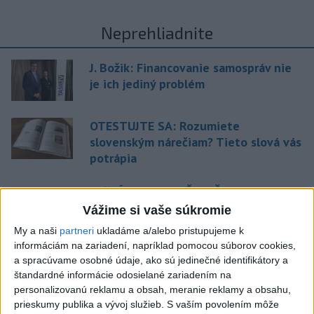
Neprehliadnite
J. Božik: Financovanie samospráv nie
je ich jediný problém
OTESTUJTE SA: Rozumiete
slovenským nárečiam? Tieto slová vás
potrápia
VEĽKÁ PREDPOVEĎ POČASIA:
Extrémne horúčavy ustúpili. Alebo
Vážime si vaše súkromie
žeby nie?
My a naši
partneri
ukladáme a/alebo pristupujeme k
informáciám na zariadení, napríklad pomocou súborov cookies,
HRABKO o výhode
a spracúvame osobné údaje, ako sú jedinečné identifikátory a
Majerského:Mazurek a Laššáková majú
štandardné informácie odosielané zariadením na
rovnakých voličov
personalizovanú reklamu a obsah, meranie reklamy a obsahu,
prieskumy publika a vývoj služieb.
S vaším povolením môže