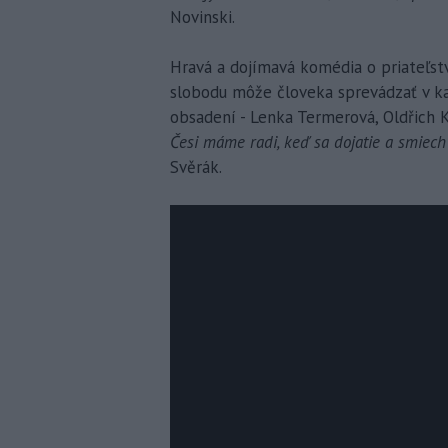
Novinski.
Hravá a dojímavá komédia o priateľstve
slobodu môže človeka sprevádzať v ka
obsadení - Lenka Termerová, Oldřich Ka
Česi máme radi, keď sa dojatie a smiech 
Svěrák.