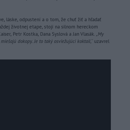
, láske, odpustení a o tom, že chuť žiť a hľadať
ždej životnej etape, stojí na silnom hereckom
iser, Petr Kostka, Dana Syslová a Jan Vlasák.
„My
miešajú dokopy. Je to taký osviežujúci koktail,
“ uzavrel