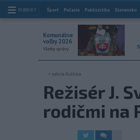
RUBRIKY
Index
Šport
Počasie
Publicistika
Slovensko
Komunálne
voľby 2026
S
Všetky správy
< sekcia
Kultúra
Režisér J. 
rodičmi na 