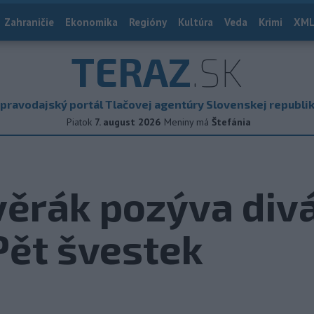
Zahraničie
Ekonomika
Regióny
Kultúra
Veda
Krimi
XML
TERAZ
.SK
pravodajský portál Tlačovej agentúry Slovenskej republi
Piatok
7. august 2026
Meniny má
Štefánia
Svěrák pozýva div
Pět švestek