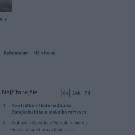
r z
Referendum
MS v hokeji
Najčítanejšie
6h
24h
7d
Po streľbe v škole neďaleko
1
Bangkoku hlásia niekoľko mŕtvych
2
Kruhová križovatka v Poprade v smere z
Hozelca bude hotová budúci rok