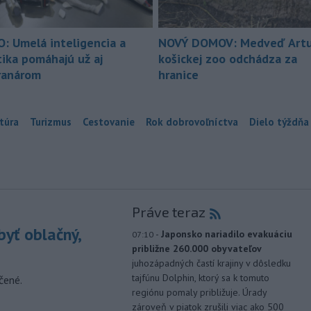
O: Umelá inteligencia a
NOVÝ DOMOV: Medveď Artu
tika pomáhajú už aj
košickej zoo odchádza za
ranárom
hranice
túra
Turizmus
Cestovanie
Rok dobrovoľníctva
Dielo týždňa
Práve teraz
yť oblačný,
-
Japonsko nariadilo evakuáciu
07:10
približne 260.000 obyvateľov
juhozápadných častí krajiny v dôsledku
tajfúnu Dolphin, ktorý sa k tomuto
čené.
regiónu pomaly približuje. Úrady
zároveň v piatok zrušili viac ako 500