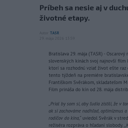
Príbeh sa nesie aj v duc
životné etapy.
Autor
TASR
29. mája 2026 13:59
Bratislava 29. mája (TASR) - Oscarový r
slovenských kinách svoj najnovší film 
ktorí sa rozhodnú vziať život ešte raz
tento týždeň na premiére bratislavs
Františkom Svěrákom, skladateľom M
Film prináša do kín od 28. mája distr
„Prial by som si, aby ľudia zistili, že v 
ak si zachováme nadhľad, optimizmus a o
rodičov do kina,“
uviedol Svěrák v stredu
režiséra rozpráva o hľadaní slobody.
„