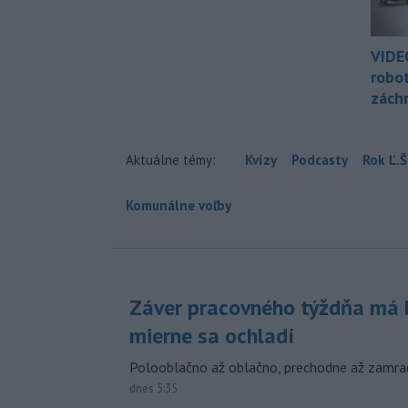
VIDE
robo
zách
Aktuálne témy:
Kvízy
Podcasty
Rok Ľ.Š
Komunálne voľby
Záver pracovného týždňa má b
mierne sa ochladí
Polooblačno až oblačno, prechodne až zamra
dnes 5:35