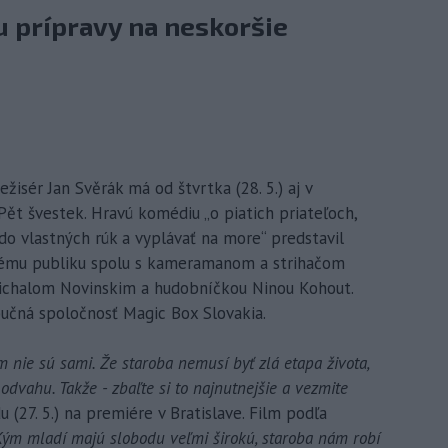
hu prípravy na neskoršie
ežisér Jan Svěrák má od štvrtka (28. 5.) aj v
Pět švestek. Hravú komédiu „o piatich priateľoch,
 do vlastných rúk a vyplávať na more“ predstavil
kému publiku spolu s kameramanom a strihačom
ichalom Novinskim a hudobníčkou Ninou Kohout.
ibučná spoločnosť Magic Box Slovakia.
tom nie sú sami. Že staroba nemusí byť zlá etapa života,
dvahu. Takže - zbaľte si to najnutnejšie a vezmite
 (27. 5.) na premiére v Bratislave. Film podľa
Kým mladí majú slobodu veľmi širokú, staroba nám robí