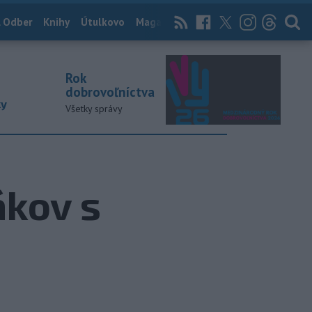
 Odber
Knihy
Útulkovo
Magazín
News Now
Archív
TASR
Rok
dobrovoľníctva
ky
Všetky správy
ákov s