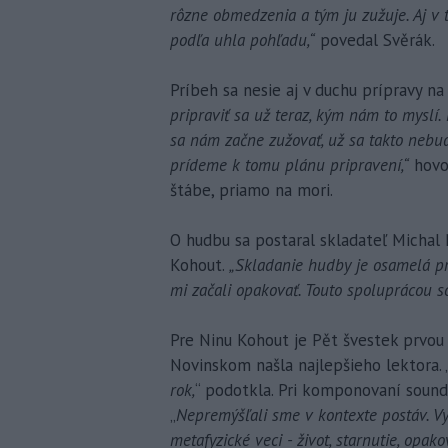
rôzne obmedzenia a tým ju zužuje. Aj v 
podľa uhla pohľadu,“
povedal Svěrák.
Príbeh sa nesie aj v duchu prípravy na
pripraviť sa už teraz, kým nám to myslí.
sa nám začne zužovať, už sa takto nebu
prídeme k tomu plánu pripravení,“
hovor
štábe, priamo na mori.
O hudbu sa postaral skladateľ Michal 
Kohout.
„Skladanie hudby je osamelá pr
mi začali opakovať. Touto spoluprácou s
Pre Ninu Kohout je Pět švestek prvou
Novinskom našla najlepšieho lektora. 
rok,
“ podotkla. Pri komponovaní soundt
„
Nepremýšľali sme v kontexte postáv. Vyt
metafyzické veci - život, starnutie, opak