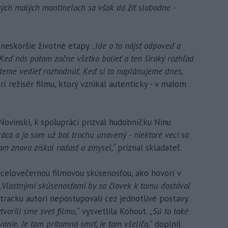
tých malých mantineloch sa však dá žiť slobodne -
 neskoršie životné etapy. „
Ide o to nájsť odpoveď a
 Keď nás potom začne všetko bolieť a ten široký rozhľad
deme vedieť rozhodnúť. Keď si to naplánujeme dnes,
í režisér filmu, ktorý vznikal autenticky - v malom
Novinski, k spolupráci prizval hudobníčku Ninu
áca a ja som už bol trochu unavený - niektoré veci sa
om znova získal radosť a zmysel,“
priznal skladateľ.
 celovečernou filmovou skúsenosťou, ako hovorí v
„
Vlastnými skúsenosťami by sa človek k tomu dostával
racku autori nepostupovali cez jednotlivé postavy.
vorili sme svet filmu,“
vysvetlila Kohout.
„Sú to také
ovanie. Je tam prítomná smrť, je tam všeličo,“
doplnil