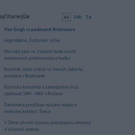
ajčítanejšie
6h
24h
7d
Van Gogh si podmanil Bratislavu
Legendárna „Šodronka“ ožíva
Mestský park vo Zvolene bude hostiť
westernové predstavenia a hudbu
Bojovník zožal ovácie vo Varoch, čaká ho
premiéra v Bratislave
Rusínska komunita a samosprávy chcú
zachovať SNM - MRK v Prešove
Danubiana predlžuje výstavu majstra
vedeckej kresby J. Šveca
V Žiline otvorili výstavu prepájajúcu remeslá
a súčasné umenia