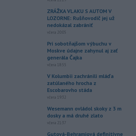
ZRÁŽKA VLAKU S AUTOM V
LOZORNE: Rušňovodič jej už
nedokázal zabrániť
včera 20:05
Pri sobotňajšom výbuchu v
Moskve údajne zahynul aj zať
generála Čajka
včera 18:55
V Kolumbii zachránili mláďa
zatúlaného hrocha z
Escobarovho stáda
včera 19:32
Wesemann ovládol skoky z 3 m
dosky a má druhé zlato
včera 21:37
Gutová-Behramiová definitívne