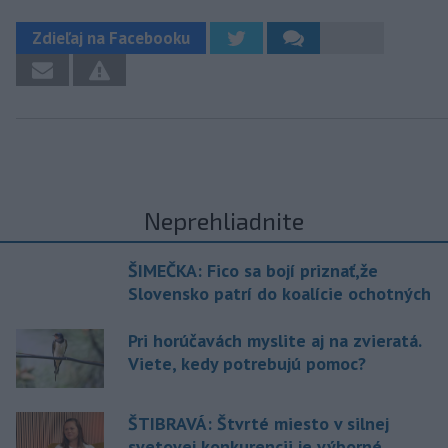
Zdieľaj na Facebooku
Neprehliadnite
ŠIMEČKA: Fico sa bojí priznať,že
Slovensko patrí do koalície ochotných
Pri horúčavách myslite aj na zvieratá.
Viete, kedy potrebujú pomoc?
ŠTIBRAVÁ: Štvrté miesto v silnej
svetovej konkurencii je výborné