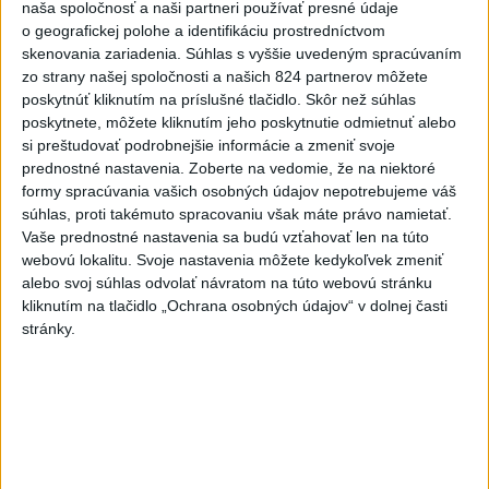
Viac
naša spoločnosť a naši partneri používať presné údaje
Najčítanejšie
o geografickej polohe a identifikáciu prostredníctvom
skenovania zariadenia. Súhlas s vyššie uvedeným spracúvaním
6h
24h
7d
zo strany našej spoločnosti a našich 824 partnerov môžete
poskytnúť kliknutím na príslušné tlačidlo. Skôr než súhlas
poskytnete, môžete kliknutím jeho poskytnutie odmietnuť alebo
Český herec Vladimír Polívka odmietol
1
si preštudovať podrobnejšie informácie a zmeniť svoje
zaujímavé filmové projekty
prednostné nastavenia.
Zoberte na vedomie, že na niektoré
formy spracúvania vašich osobných údajov nepotrebujeme váš
2
Predstavitelia Mladého Hlasu podali trestné oznámenie
súhlas, proti takémuto spracovaniu však máte právo namietať.
na I. Korčoka
Vaše prednostné nastavenia sa budú vzťahovať len na túto
webovú lokalitu. Svoje nastavenia môžete kedykoľvek zmeniť
3
Mesto Martin vypovedalo zmluvy na tri rozpracované
alebo svoj súhlas odvolať návratom na túto webovú stránku
investičné akcie
kliknutím na tlačidlo „Ochrana osobných údajov“ v dolnej časti
stránky.
4
ZRÁŽKA VLAKU S AUTOM V LOZORNE: Rušňovodič jej
už nedokázal zabrániť
5
UZAVRETÁ CESTA: Medzi Spišskou Novou Vsou a
Levočou sa stala nehoda
6
ZOO SMÚTI: Extrémne horúčavy neprežili tri levice