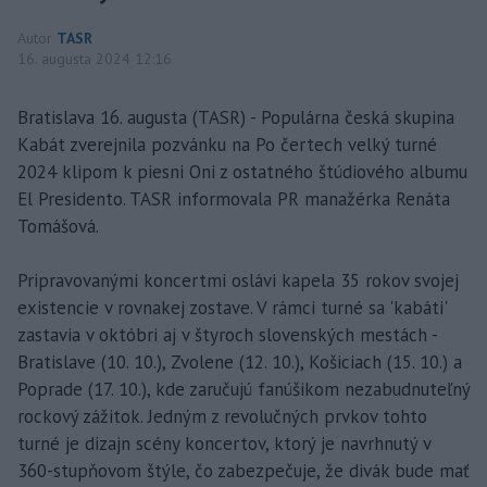
Autor
TASR
16. augusta 2024 12:16
Bratislava 16. augusta (TASR) - Populárna česká skupina
Kabát zverejnila pozvánku na Po čertech velký turné
2024 klipom k piesni Oni z ostatného štúdiového albumu
El Presidento. TASR informovala PR manažérka Renáta
Tomášová.
Pripravovanými koncertmi oslávi kapela 35 rokov svojej
existencie v rovnakej zostave. V rámci turné sa 'kabáti'
zastavia v októbri aj v štyroch slovenských mestách -
Bratislave (10. 10.), Zvolene (12. 10.), Košiciach (15. 10.) a
Poprade (17. 10.), kde zaručujú fanúšikom nezabudnuteľný
rockový zážitok. Jedným z revolučných prvkov tohto
turné je dizajn scény koncertov, ktorý je navrhnutý v
360-stupňovom štýle, čo zabezpečuje, že divák bude mať