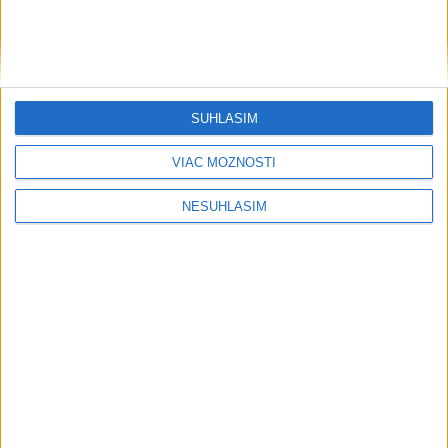
....
SÚHLASÍM
VIAC MOŽNOSTÍ
NESÚHLASÍM
....