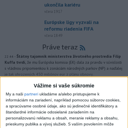
ukončila kariéru
včera 19:17
Európske ligy vyzvali na
reformu riadenia FIFA
včera 18:49
Práve teraz
-
Štátny tajomník ministerstva životného prostredia Filip
22:44
Kuffa tvrdí,
že mu Európska komisia (EK) dala za pravdu v súvislosti
s vládnou pripomienkou k zonáciám národných parkov (NP) a naďalej
je tak ohrozených 450 miliónov eur z plánu obnovy.
Vážime si vaše súkromie
Viac
Videá a prenosy TASR TV
My a naši
partneri
ukladáme a/alebo pristupujeme k
informáciám na zariadení, napríklad pomocou súborov cookies,
a spracúvame osobné údaje, ako sú jedinečné identifikátory a
TK Ministra spravodlivosti SR B.
štandardné informácie odosielané zariadením na
Suska
personalizovanú reklamu a obsah, meranie reklamy a obsahu,
prieskumy publika a vývoj služieb.
S vaším povolením môže