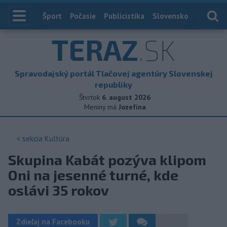
Index
Šport
Počasie
Publicistika
Slovensko
Zahranič
TERAZ
.SK
Spravodajský portál Tlačovej agentúry Slovenskej
republiky
Štvrtok
6. august 2026
Meniny má
Jozefína
< sekcia
Kultúra
Skupina Kabát pozýva klipom
Oni na jesenné turné, kde
oslávi 35 rokov
Zdieľaj na Facebooku