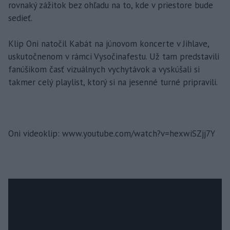
rovnaký zážitok bez ohľadu na to, kde v priestore bude
sedieť.
Klip Oni natočil Kabát na júnovom koncerte v Jihlave,
uskutočnenom v rámci Vysočinafestu. Už tam predstavili
fanúšikom časť vizuálnych vychytávok a vyskúšali si
takmer celý playlist, ktorý si na jesenné turné pripravili.
Oni videoklip: www.youtube.com/watch?v=hexwiSZjj7Y