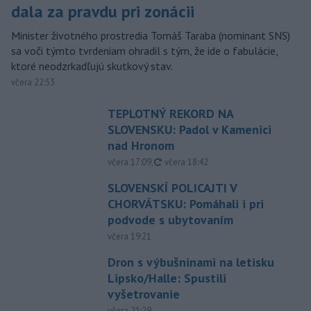
dala za pravdu pri zonácii
Minister životného prostredia Tomáš Taraba (nominant SNS)
sa voči týmto tvrdeniam ohradil s tým, že ide o fabulácie,
ktoré neodzrkadľujú skutkový stav.
včera 22:53
TEPLOTNÝ REKORD NA
SLOVENSKU: Padol v Kamenici
nad Hronom
aktualizované
včera 17:09
,
včera 18:42
SLOVENSKÍ POLICAJTI V
CHORVÁTSKU: Pomáhali i pri
podvode s ubytovaním
včera 19:21
Dron s výbušninami na letisku
Lipsko/Halle: Spustili
vyšetrovanie
včera 21:29