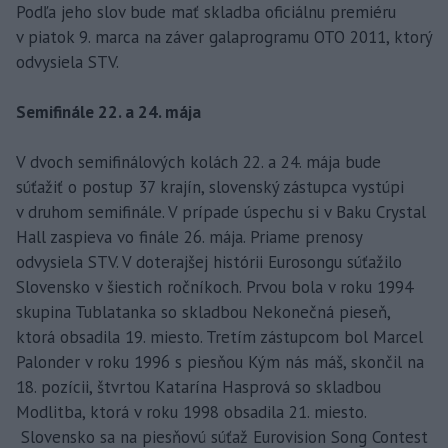
Podľa jeho slov bude mať skladba oficiálnu premiéru
v piatok 9. marca na záver galaprogramu OTO 2011, ktorý
odvysiela STV.
Semifinále 22. a 24. mája
V dvoch semifinálových kolách 22. a 24. mája bude
súťažiť o postup 37 krajín, slovenský zástupca vystúpi
v druhom semifinále. V prípade úspechu si v Baku Crystal
Hall zaspieva vo finále 26. mája. Priame prenosy
odvysiela STV. V doterajšej histórii Eurosongu súťažilo
Slovensko v šiestich ročníkoch. Prvou bola v roku 1994
skupina Tublatanka so skladbou Nekonečná pieseň,
ktorá obsadila 19. miesto. Tretím zástupcom bol Marcel
Palonder v roku 1996 s piesňou Kým nás máš, skončil na
18. pozícii, štvrtou Katarína Hasprová so skladbou
Modlitba, ktorá v roku 1998 obsadila 21. miesto.
Slovensko sa na piesňovú súťaž Eurovision Song Contest