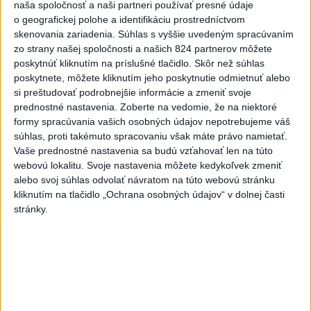
dnes 8:24
naša spoločnosť a naši partneri používať presné údaje
o geografickej polohe a identifikáciu prostredníctvom
OTESTUJTE SA: Rozumiete
skenovania zariadenia. Súhlas s vyššie uvedeným spracúvaním
slovenským nárečiam? Tieto
zo strany našej spoločnosti a našich 824 partnerov môžete
slová vás potrápia
poskytnúť kliknutím na príslušné tlačidlo. Skôr než súhlas
dnes 7:00
poskytnete, môžete kliknutím jeho poskytnutie odmietnuť alebo
si preštudovať podrobnejšie informácie a zmeniť svoje
Slovensko čakajú astronomické
prednostné nastavenia.
Zoberte na vedomie, že na niektoré
úkazy, zatmenie Slnka striedajú
formy spracúvania vašich osobných údajov nepotrebujeme váš
Perzeidy
súhlas, proti takémuto spracovaniu však máte právo namietať.
dnes 7:36
Vaše prednostné nastavenia sa budú vzťahovať len na túto
webovú lokalitu. Svoje nastavenia môžete kedykoľvek zmeniť
Rakovina Joea Bidena sa
alebo svoj súhlas odvolať návratom na túto webovú stránku
zhoršila, tvrdí syn
kliknutím na tlačidlo „Ochrana osobných údajov“ v dolnej časti
dnes 7:19
stránky.
Irán stanovil nové podmienky
na obnovenie plavby cez
Hormuzský prieliv
dnes 7:15