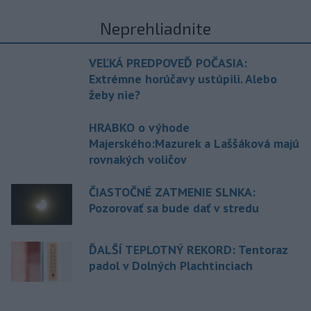
Neprehliadnite
VEĽKÁ PREDPOVEĎ POČASIA:
Extrémne horúčavy ustúpili. Alebo
žeby nie?
HRABKO o výhode
Majerského:Mazurek a Laššáková majú
rovnakých voličov
ČIASTOČNÉ ZATMENIE SLNKA:
Pozorovať sa bude dať v stredu
ĎALŠÍ TEPLOTNÝ REKORD: Tentoraz
padol v Dolných Plachtinciach