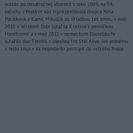
vrátilo po desaťročnej absencii v roku 2009, na 54.
ročníku v Moskve nás reprezentovala dvojica Nela
Pocisková a Kamil Mikulčík so skladbou Leť tmou, v máji
2010 v nórskom Osle súťažila Kristína s pesničkou
Horehronie a v máji 2011 v nemeckom Düsseldorfe
súťažilo duo TWiiNS s piesňou I'm Still Alive. Ani jednému
z tejto trojice sa nepodarilo postúpiť do veľkého finále.