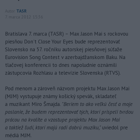
Autor
TASR
7. marca 2012 15:36
Bratislava 7. marca (TASR) – Max Jason Mai s rockovou
piesňou Don't Close Your Eyes bude reprezentovať
Slovensko na 57. ročníku autorskej piesňovej súťaže
Eurovision Song Contest v azerbajdžanskom Baku. Na
tlačovej konferencii to dnes napoludnie oznámili
zástupcovia Rozhlasu a televízie Slovenska (RTVS).
Pod menom a zároveň názvom projektu Max Jason Mai
(MJM) vystupuje známy košický spevák, skladateľ
a muzikant Miro Šmajda.
"Beriem to ako veľkú česť a moje
poslanie, že budem reprezentovať tých, ktorí prispeli tvrdou
prácou na kvalite a vzostupe projektu Max Jason Mai
a taktiež ľudí, ktorí majú radi dobrú muziku,"
uviedol pre
médiá MJM.