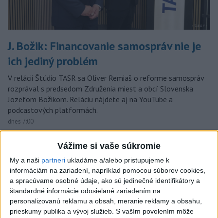
J. Božik: Financovanie samospráv nie je
ich jediný problém
V relácii Štúdio TASR sa Oliver Remiaš o reforme samospráv
rozprával s predsedom Združenia miest a obcí Slovenska
Jozefom Božikom. Reláciu nájdete aj na YouTube a
podcastových platformách.
dnes 7:00
V nedeľu bude jasno alebo len
Vážime si vaše súkromie
malá oblačnosť
My a naši
partneri
ukladáme a/alebo pristupujeme k
dnes 6:14
informáciám na zariadení, napríklad pomocou súborov cookies,
a spracúvame osobné údaje, ako sú jedinečné identifikátory a
Venhart:Bomba v Nagasaki bola
štandardné informácie odosielané zariadením na
silnejšia ako v Hirošime,no
personalizovanú reklamu a obsah, meranie reklamy a obsahu,
menej účinná
prieskumy publika a vývoj služieb.
S vaším povolením môže