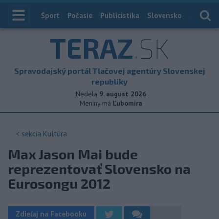
Index
Šport
Počasie
Publicistika
Slovensko
Zahranič
TERAZ
.SK
Spravodajský portál Tlačovej agentúry Slovenskej
republiky
Nedela
9. august 2026
Meniny má
Ľubomíra
< sekcia
Kultúra
Max Jason Mai bude
reprezentovať Slovensko na
Eurosongu 2012
Zdieľaj na Facebooku