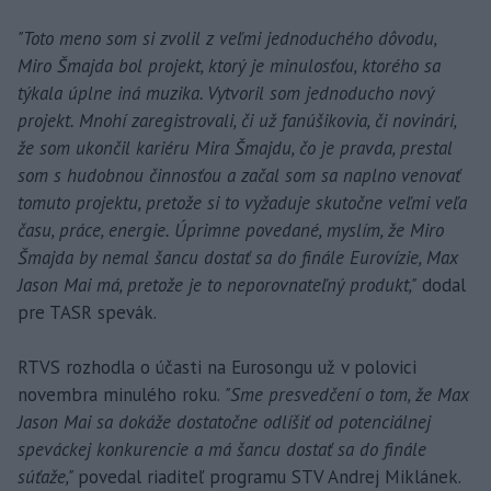
"Toto meno som si zvolil z veľmi jednoduchého dôvodu,
Miro Šmajda bol projekt, ktorý je minulosťou, ktorého sa
týkala úplne iná muzika. Vytvoril som jednoducho nový
projekt. Mnohí zaregistrovali, či už fanúšikovia, či novinári,
že som ukončil kariéru Mira Šmajdu, čo je pravda, prestal
som s hudobnou činnosťou a začal som sa naplno venovať
tomuto projektu, pretože si to vyžaduje skutočne veľmi veľa
času, práce, energie. Úprimne povedané, myslím, že Miro
Šmajda by nemal šancu dostať sa do finále Eurovízie, Max
Jason Mai má, pretože je to neporovnateľný produkt,"
dodal
pre TASR spevák.
RTVS rozhodla o účasti na Eurosongu už v polovici
novembra minulého roku.
"Sme presvedčení o tom, že Max
Jason Mai sa dokáže dostatočne odlíšiť od potenciálnej
speváckej konkurencie a má šancu dostať sa do finále
súťaže,"
povedal riaditeľ programu STV Andrej Miklánek.