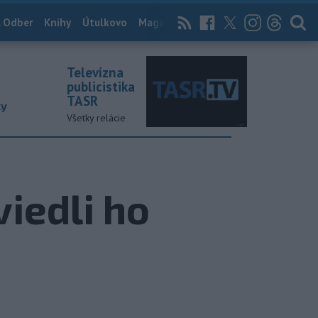
 Odber
Knihy
Útulkovo
Magazín
News Now
Archív
TASR
Televízna
publicistika
TASR
ky
Všetky relácie
viedli ho