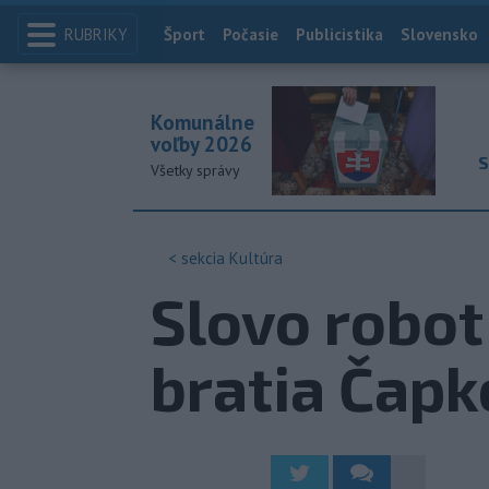
RUBRIKY
Index
Šport
Počasie
Publicistika
Slovensko
Komunálne
voľby 2026
S
Všetky správy
< sekcia
Kultúra
Slovo robot
bratia Čapk