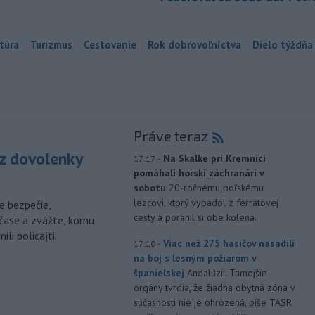
túra
Turizmus
Cestovanie
Rok dobrovoľníctva
Dielo týždňa
Práve teraz
z dovolenky
-
Na Skalke pri Kremnici
17:17
pomáhali horskí záchranári v
sobotu
20-ročnému poľskému
lezcovi, ktorý vypadol z ferratovej
e bezpečie,
cesty a poranil si obe kolená.
čase a zvážte, komu
li policajti.
-
Viac než 275 hasičov nasadili
17:10
na boj s lesným požiarom v
španielskej
Andalúzii. Tamojšie
orgány tvrdia, že žiadna obytná zóna v
súčasnosti nie je ohrozená, píše TASR