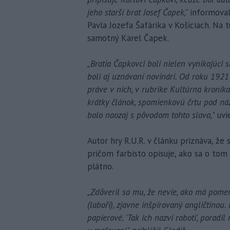
jeho starší brat Josef Čapek,"
informoval
Pavla Jozefa Šafárika v Košiciach. Na
samotný Karel Čapek.
„Bratia Čapkovci boli nielen vynikajúci 
boli aj uznávaní novinári. Od roku 1921 
práve v nich, v rubrike Kultúrna kronik
krátky článok, spomienkovú črtu pod názv
bolo naozaj s pôvodom tohto slova,
" uvi
Autor hry R.U.R. v článku priznáva, že
pričom farbisto opisuje, ako sa o tom
plátno.
„Zdôveril sa mu, že nevie, ako má pomen
(laboři), zjavne inšpirovaný angličtinou
papierové. 'Tak ich nazvi roboti', porad