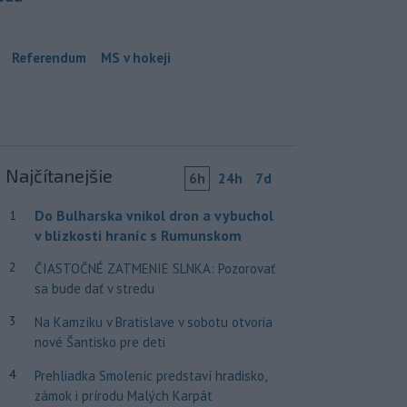
Referendum
MS v hokeji
Najčítanejšie
6h
24h
7d
Do Bulharska vnikol dron a vybuchol
1
v blízkosti hraníc s Rumunskom
2
ČIASTOČNÉ ZATMENIE SLNKA: Pozorovať
sa bude dať v stredu
3
Na Kamzíku v Bratislave v sobotu otvoria
nové Šantisko pre deti
4
Prehliadka Smoleníc predstaví hradisko,
zámok i prírodu Malých Karpát