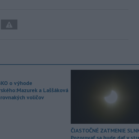
KO o výhode
rského:Mazurek a Laššáková
 rovnakých voličov
ČIASTOČNÉ ZATMENIE SLN
Pozorovať sa bude dať v st