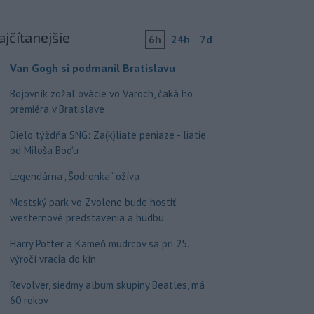
ajčítanejšie
6h
24h
7d
Van Gogh si podmanil Bratislavu
Bojovník zožal ovácie vo Varoch, čaká ho
premiéra v Bratislave
Dielo týždňa SNG: Za(k)liate peniaze - liatie
od Miloša Boďu
Legendárna „Šodronka“ ožíva
Mestský park vo Zvolene bude hostiť
westernové predstavenia a hudbu
Harry Potter a Kameň mudrcov sa pri 25.
výročí vracia do kín
Revolver, siedmy album skupiny Beatles, má
60 rokov