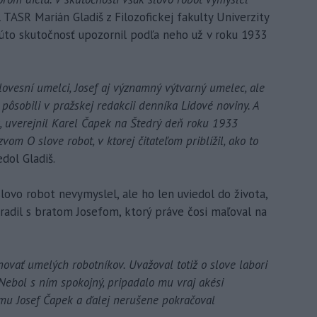
 TASR Marián Gladiš z Filozofickej fakulty Univerzity
 túto skutočnosť upozornil podľa neho už v roku 1933
slovesní umelci, Josef aj významný výtvarný umelec, ale
pôsobili v pražskej redakcii denníka Lidové noviny. A
a, uverejnil Karel Čapek na Štedrý deň roku 1933
om O slove robot, v ktorej čitateľom priblížil, ako to
edol Gladiš.
 slovo robot nevymyslel, ale ho len uviedol do života,
 radil s bratom Josefom, ktorý práve čosi maľoval na
ovať umelých robotníkov. Uvažoval totiž o slove labori
. Nebol s ním spokojný, pripadalo mu vraj akési
il mu Josef Čapek a ďalej nerušene pokračoval