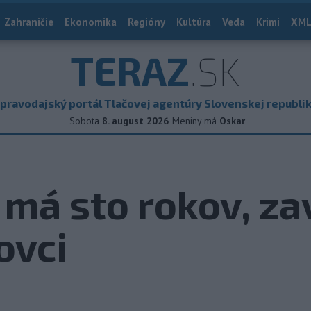
Zahraničie
Ekonomika
Regióny
Kultúra
Veda
Krimi
XML
TERAZ
.SK
pravodajský portál Tlačovej agentúry Slovenskej republi
Sobota
8. august 2026
Meniny má
Oskar
 má sto rokov, za
ovci