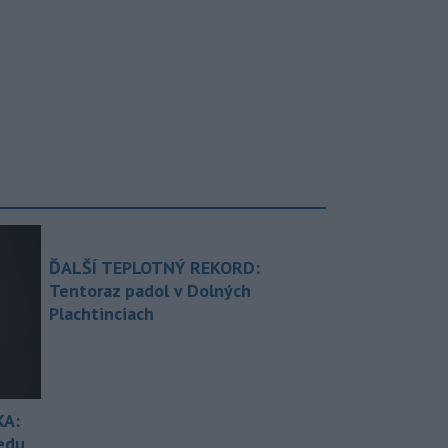
ĎALŠÍ TEPLOTNÝ REKORD:
Tentoraz padol v Dolných
Plachtinciach
KA:
redu