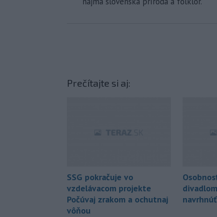
najmä slovenská príroda a folklór.
Prečítajte si aj:
SSG pokračuje vo
Osobnosť
vzdelávacom projekte
divadlom
Počúvaj zrakom a ochutnaj
navrhnúť 
vôňou