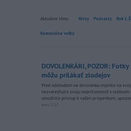
Aktuálne témy:
Kvízy
Podcasty
Rok Ľ.Š
Komunálne voľby
DOVOLENKÁRI, POZOR: Fotky 
môžu prilákať zlodejov
Pred odchodom na dovolenku myslite na svoj
nezverejňujte svoju neprítomnosť v reálnom 
umožníte prístup k vašim príspevkom, upozorni
dnes 15:15