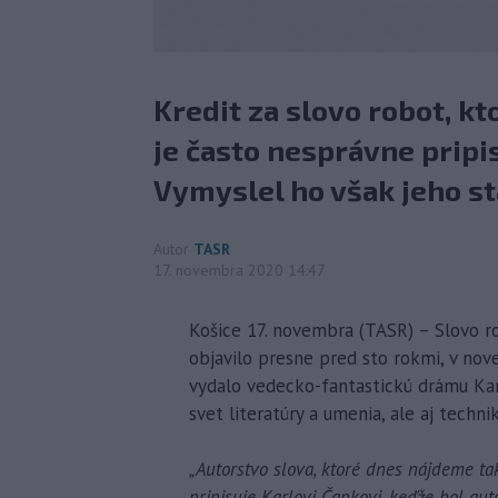
Kredit za slovo robot, kt
je často nesprávne pripi
Vymyslel ho však jeho sta
Autor
TASR
17. novembra 2020 14:47
Košice 17. novembra (TASR) – Slovo r
objavilo presne pred sto rokmi, v no
vydalo vedecko-fantastickú drámu Karl
svet literatúry a umenia, ale aj techni
„Autorstvo slova, ktoré dnes nájdeme ta
pripisuje Karlovi Čapkovi, keďže bol aut