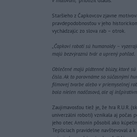
v maľovaní,"
priblížil Gladiš.
Staršieho z Čapkovcov zjavne motivova
pravdepodobnosťou v jeho historickom
vychádzajúc zo slova rab – otrok.
„Čapkovi roboti sú humanoidy – vyzerajú
majú bezvýraznú tvár a uprený pohľad.
Oblečené majú plátenné blúzy, ktoré s
čísla. Ak to porovnáme so súčasnými huma
filmovej tvorbe alebo v priemyselnej ro
bola nielen nadčasová, ale aj inšpiratívn
Zaujímavosťou tiež je, že hra R.U.R. (
univerzálni roboti) vznikala aj počas 
jeho otec Antonín pôsobil ako kúpeľný
Tepliciach pravidelne navštevoval a k