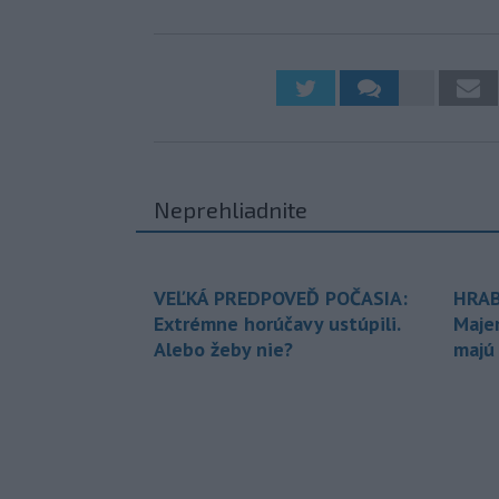
Neprehliadnite
VEĽKÁ PREDPOVEĎ POČASIA:
HRAB
Extrémne horúčavy ustúpili.
Maje
Alebo žeby nie?
majú