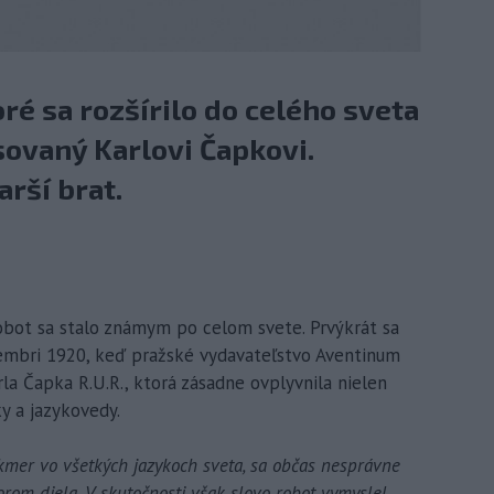
oré sa rozšírilo do celého sveta
sovaný Karlovi Čapkovi.
rší brat.
obot sa stalo známym po celom svete. Prvýkrát sa
vembri 1920, keď pražské vydavateľstvo Aventinum
a Čapka R.U.R., ktorá zásadne ovplyvnila nielen
ky a jazykovedy.
kmer vo všetkých jazykoch sveta, sa občas nesprávne
orom diela. V skutočnosti však slovo robot vymyslel