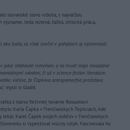
lo slovanské slovo robota, s najväčšou
 význame, teda nútená, ťažká, otrocká práca,
 ako ľudia, sú však úseční v pohyboch aj výslovnosti,
ú v páse stiahnuté remeňom, a na hrudi majú mosadzné
noidnými robotmi, či už v science-fiction literatúre,
botike, vidíme, že Čapkova antropomorfná predstava
a,"
myslí si Gladiš.
skratka z názvu fiktívnej továrne Rossumovi
pobytu Karla Čapka v Trenčianskych Tepliciach, kde
 lekár. Karel Čapek svojich rodičov v Trenčianskych
 Slovensku si vypestoval vrúcny vzťah. Fascinovala ho