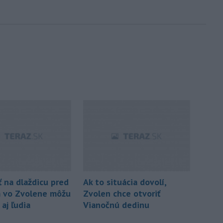
 na dlaždicu pred
Ak to situácia dovolí,
 vo Zvolene môžu
Zvolen chce otvoriť
aj ľudia
Vianočnú dedinu