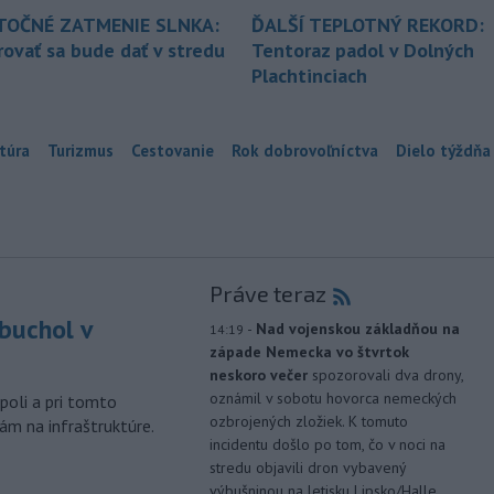
TOČNÉ ZATMENIE SLNKA:
ĎALŠÍ TEPLOTNÝ REKORD:
ovať sa bude dať v stredu
Tentoraz padol v Dolných
Plachtinciach
túra
Turizmus
Cestovanie
Rok dobrovoľníctva
Dielo týždňa
Práve teraz
buchol v
-
Nad vojenskou základňou na
14:19
západe Nemecka vo štvrtok
m
neskoro večer
spozorovali dva drony,
oznámil v sobotu hovorca nemeckých
poli a pri tomto
ozbrojených zložiek. K tomuto
ám na infraštruktúre.
incidentu došlo po tom, čo v noci na
stredu objavili dron vybavený
výbušninou na letisku Lipsko/Halle.