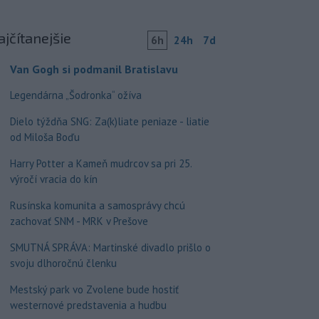
ajčítanejšie
6h
24h
7d
Van Gogh si podmanil Bratislavu
Legendárna „Šodronka“ ožíva
Dielo týždňa SNG: Za(k)liate peniaze - liatie
od Miloša Boďu
Harry Potter a Kameň mudrcov sa pri 25.
výročí vracia do kín
Rusínska komunita a samosprávy chcú
zachovať SNM - MRK v Prešove
SMUTNÁ SPRÁVA: Martinské divadlo prišlo o
svoju dlhoročnú členku
Mestský park vo Zvolene bude hostiť
westernové predstavenia a hudbu