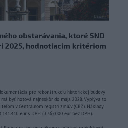
ejného obstarávania, ktoré SND
i 2025, hodnotiacim kritériom
á dokumentácia pre rekonštrukciu historickej budovy
 má byť hotová najneskôr do mája 2028. Vyplýva to
iteľom v Centrálnom registri zmlúv (CRZ). Náklady
4.141.410 eur s DPH (3.367.000 eur bez DPH).
sť Proma, sa zaväzuje okrem samotnej projektovej