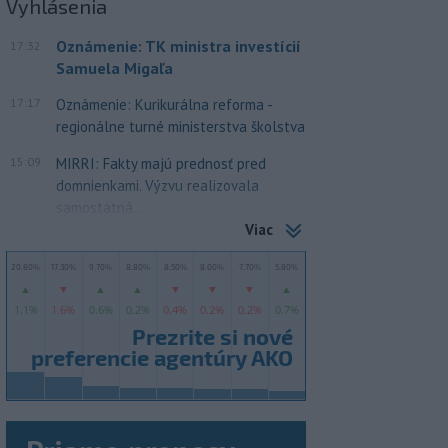
Vyhlásenia
Oznámenie: TK ministra investícií
17:32
Samuela Migaľa
17:17
Oznámenie: Kurikurálna reforma -
regionálne turné ministerstva školstva
15:09
MIRRI: Fakty majú prednosť pred
domnienkami. Výzvu realizovala
samostatná...
Viac