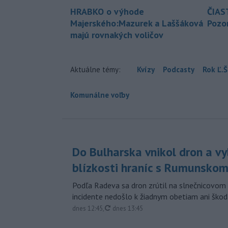
HRABKO o výhode
ČIAS
Majerského:Mazurek a Laššáková
Pozor
majú rovnakých voličov
Aktuálne témy:
Kvízy
Podcasty
Rok Ľ.Š
Komunálne voľby
Do Bulharska vnikol dron a vy
blízkosti hraníc s Rumunsko
Podľa Radeva sa dron zrútil na slnečnicovom 
incidente nedošlo k žiadnym obetiam ani škod
aktualizované
dnes 12:45
,
dnes 13:45