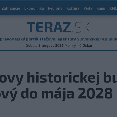
Zahraničie
Ekonomika
Regióny
Kultúra
Veda
Krimi
XML
TERAZ
.SK
pravodajský portál Tlačovej agentúry Slovenskej republi
Sobota
8. august 2026
Meniny má
Oskar
ovy historickej 
ový do mája 2028