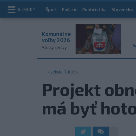
RUBRIKY
Index
Šport
Počasie
Publicistika
Slovensko
Komunálne
voľby 2026
S
Všetky správy
< sekcia
Kultúra
Projekt obn
má byť hot