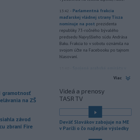
-
Parlamentná frakcia
13:42
maďarskej vládnej strany Tisza
nominuje na post
prezidenta
republiky 73-ročného bývalého
predsedu Najvyššieho súdu Andrása
Baku. Frakcia to v sobotu oznámila na
svojom účte na Facebooku po tajnom
hlasovaní.
-
Spojené arabské emiráty v
13:40
sobotu obvinili Irán z útoku na
Viac
tanker
patriaci ich štátnej spoločnosti
Abu Dhabi National Oil Company
Videá a prenosy
I gramotnosť
(ADNOC), ktorý práve prechádzal
TASR TV
elávania na ZŠ
Hormuzským prielivom.
-
Horskí záchranári z
13:34
asiahla závod
Oblastného strediska Horskej
Deväť Slovákov zabojuje na ME
záchrannej služby
(HZS) Veľká Fatra
cu zbraní Fire
v Paríži o čo najlepšie výsledky
pomáhali v sobotu dopoludnia 39-
ročnej turistke v Rybovskom sedle.