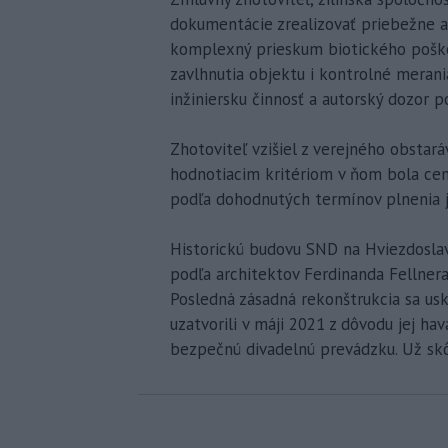
dokumentácie zrealizovať priebežne a
komplexný prieskum biotického poško
zavlhnutia objektu i kontrolné merani
inžiniersku činnosť a autorský dozor 
Zhotoviteľ vzišiel z verejného obstar
hodnotiacim kritériom v ňom bola cen
podľa dohodnutých termínov plnenia j
Historickú budovu SND na Hviezdoslav
podľa architektov Ferdinanda Fellner
Posledná zásadná rekonštrukcia sa usk
uzatvorili v máji 2021 z dôvodu jej h
bezpečnú divadelnú prevádzku. Už skôr