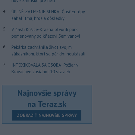
nové Šantisko pre deti
4
ÚPLNÉ ZATMENIE SLNKA: Časť Európy
zahalí tma, hrozia dôsledky
5
V časti Košice-Krásna otvorili park
pomenovaný po kňazovi Semivanovi
6
Pekárka zachránila život svojim
zákazníkom, ktorí sa pár dní neukázali
7
INTOXIKOVALA SA OSOBA: Požiar v
Braväcove zasiahol 10 stavieb
Najnovšie správy
na Teraz.sk
ZOBRAZIŤ NAJNOVŠIE SPRÁVY