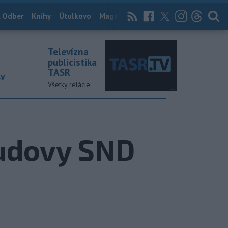
 Odber
Knihy
Útulkovo
Magazín
News Now
Archív
TASR
Televízna
publicistika
TASR
ky
Všetky relácie
budovy SND