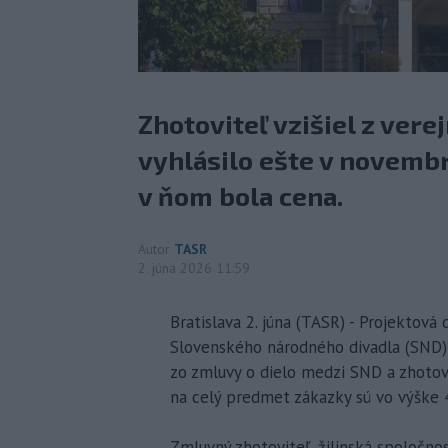
Zhotoviteľ vzišiel z ver
vyhlásilo ešte v novembr
v ňom bola cena.
Autor
TASR
2. júna 2026 11:59
Bratislava 2. júna (TASR) - Projektov
Slovenského národného divadla (SND)
zo zmluvy o dielo medzi SND a zhotov
na celý predmet zákazky sú vo výške 
Zmluvný zhotoviteľ, žilinská spoločno