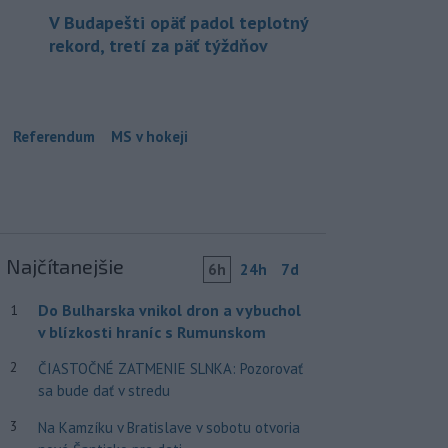
V Budapešti opäť padol teplotný
rekord, tretí za päť týždňov
Referendum
MS v hokeji
Najčítanejšie
6h
24h
7d
Do Bulharska vnikol dron a vybuchol
1
v blízkosti hraníc s Rumunskom
2
ČIASTOČNÉ ZATMENIE SLNKA: Pozorovať
sa bude dať v stredu
3
Na Kamzíku v Bratislave v sobotu otvoria