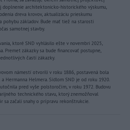
j doplnenie architektonicko-historického výskumu,
denia dreva krovov, aktualizáciu prieskumu
a pohybu základov. Bude mať tiež na starosti
počas samotnej stavby.
ávania, ktoré SND vyhlásilo ešte v novembri 2025,
a. Premet zákazky sa bude financovať postupne,
ednotlivých častí zákazky.
ovom námestí otvorili v roku 1886, postavená bola
a a Hermanna Helmera. Sídlom SND je od roku 1920.
utočnila pred vyše polstoročím, v roku 1972. Budovu
avarijného technického stavu, ktorý znemožňoval
 sa začali snahy o prípravu rekonštrukcie.