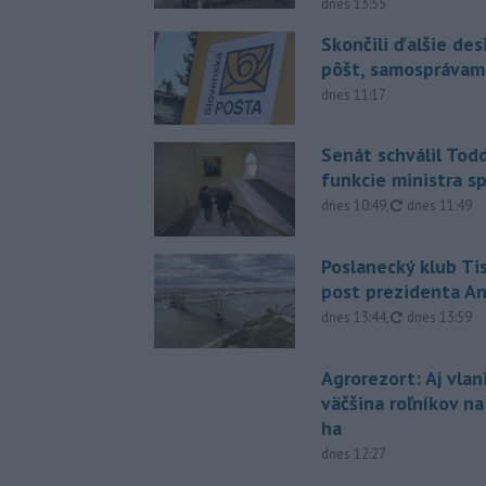
dnes 13:55
Skončili ďalšie de
pôšt, samosprávam
dnes 11:17
Senát schválil Tod
funkcie ministra sp
aktualizovan
dnes 10:49
,
dnes 11:49
Poslanecký klub Ti
post prezidenta A
aktualizovan
dnes 13:44
,
dnes 13:59
Agrorezort: Aj vlan
väčšina roľníkov n
ha
dnes 12:27