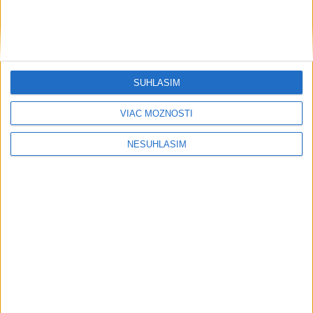
....
SÚHLASÍM
VIAC MOŽNOSTÍ
NESÚHLASÍM
....