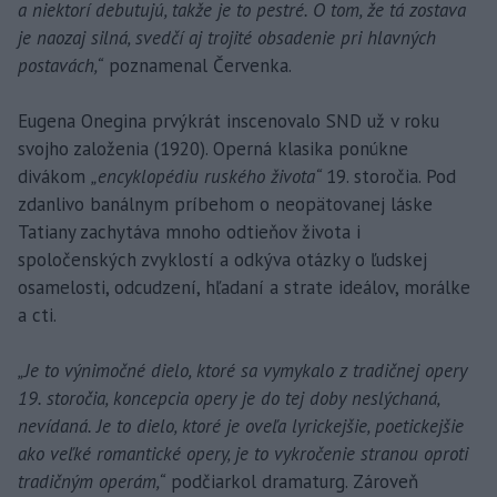
a niektorí debutujú, takže je to pestré. O tom, že tá zostava
je naozaj silná, svedčí aj trojité obsadenie pri hlavných
postavách,“
poznamenal Červenka.
Eugena Onegina prvýkrát inscenovalo SND už v roku
svojho založenia (1920). Operná klasika ponúkne
divákom
„encyklopédiu ruského života“
19. storočia. Pod
zdanlivo banálnym príbehom o neopätovanej láske
Tatiany zachytáva mnoho odtieňov života i
spoločenských zvyklostí a odkýva otázky o ľudskej
osamelosti, odcudzení, hľadaní a strate ideálov, morálke
a cti.
„Je to výnimočné dielo, ktoré sa vymykalo z tradičnej opery
19. storočia, koncepcia opery je do tej doby neslýchaná,
nevídaná. Je to dielo, ktoré je oveľa lyrickejšie, poetickejšie
ako veľké romantické opery, je to vykročenie stranou oproti
tradičným operám,“
podčiarkol dramaturg. Zároveň