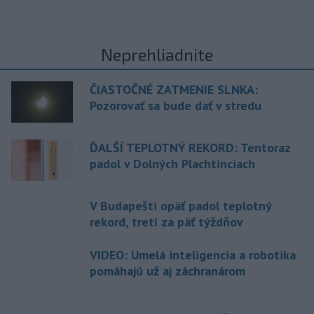
Neprehliadnite
ČIASTOČNÉ ZATMENIE SLNKA:
Pozorovať sa bude dať v stredu
ĎALŠÍ TEPLOTNÝ REKORD: Tentoraz
padol v Dolných Plachtinciach
V Budapešti opäť padol teplotný
rekord, tretí za päť týždňov
VIDEO: Umelá inteligencia a robotika
pomáhajú už aj záchranárom