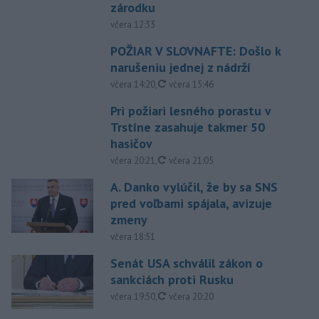
zárodku
včera 12:33
POŽIAR V SLOVNAFTE: Došlo k
narušeniu jednej z nádrží
aktualizované
včera 14:20
,
včera 15:46
Pri požiari lesného porastu v
Trstíne zasahuje takmer 50
hasičov
aktualizované
včera 20:21
,
včera 21:05
A. Danko vylúčil, že by sa SNS
pred voľbami spájala, avizuje
zmeny
včera 18:51
Senát USA schválil zákon o
sankciách proti Rusku
aktualizované
včera 19:50
,
včera 20:20