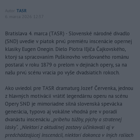
Autor
TASR
6. marca 2026 12:37
Bratislava 4. marca (TASR) - Slovenské národné divadlo
(SND) uvedie v piatok prvú premiéru inscenácie opernej
klasiky Eugen Onegin. Dielo Piotra Iľjiča Čajkovského,
ktorý sa spracovaním Puškinovho veršovaného románu
postaral v roku 1879 o prelom v dejinách opery, sa na
našu prvú scénu vracia po vyše dvadsiatich rokoch.
Ako uviedol pre TASR dramaturg Jozef Červenka, jednou
z hlavných motivácií vrátiť legendárnu operu na scénu
Opery SND je mimoriadne silná slovenská spevácka
generácia, typovo aj vokálne vhodná pre v poradí
dvanástu inscenáciu
„príbehu túžby, pýchy a stratenej
lásky“.
„Niektorí z aktuálnej zostavy účinkovali aj v
predchádzajúcej inscenácii, niektorí dokonca v iných roliach