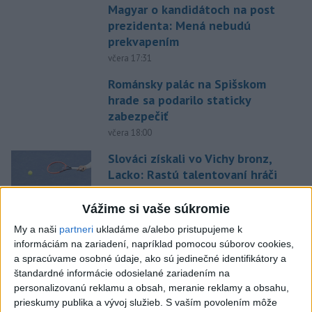
Magyar o kandidátoch na post
prezidenta: Mená nebudú
prekvapením
včera 17:31
Románsky palác na Spišskom
hrade sa podarilo staticky
zabezpečiť
včera 18:00
Slováci získali vo Vichy bronz,
Lacko: Rastú talentovaní hráči
včera 15:51
Vážime si vaše súkromie
Slovenky remizovali v druhom
My a naši
partneri
ukladáme a/alebo pristupujeme k
prípravnom dueli so Slovinkami
informáciám na zariadení, napríklad pomocou súborov cookies,
2:2
a spracúvame osobné údaje, ako sú jedinečné identifikátory a
aktualizované
včera 17:13
,
včera 19:45
štandardné informácie odosielané zariadením na
personalizovanú reklamu a obsah, meranie reklamy a obsahu,
Práve teraz
prieskumy publika a vývoj služieb.
S vaším povolením môže