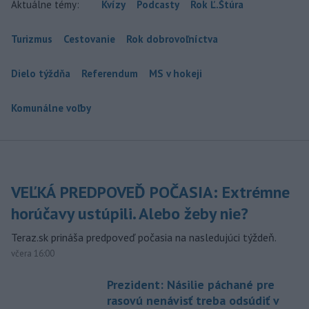
Aktuálne témy:
Kvízy
Podcasty
Rok Ľ.Štúra
Turizmus
Cestovanie
Rok dobrovoľníctva
Dielo týždňa
Referendum
MS v hokeji
Komunálne voľby
VEĽKÁ PREDPOVEĎ POČASIA: Extrémne
horúčavy ustúpili. Alebo žeby nie?
Teraz.sk prináša predpoveď počasia na nasledujúci týždeň.
včera 16:00
Prezident: Násilie páchané pre
rasovú nenávisť treba odsúdiť v