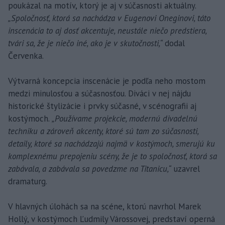
poukázal na motív, ktorý je aj v súčasnosti aktuálny.
„Spoločnosť, ktorá sa nachádza v Eugenovi Oneginovi, táto
inscenácia to aj dosť akcentuje, neustále niečo predstiera,
tvári sa, že je niečo iné, ako je v skutočnosti,“
dodal
Červenka.
Výtvarná koncepcia inscenácie je podľa neho mostom
medzi minulosťou a súčasnosťou. Diváci v nej nájdu
historické štylizácie i prvky súčasné, v scénografii aj
kostýmoch.
„Používame projekcie, modernú divadelnú
techniku a zároveň akcenty, ktoré sú tam zo súčasnosti,
detaily, ktoré sa nachádzajú najmä v kostýmoch, smerujú ku
komplexnému prepojeniu scény, že je to spoločnosť, ktorá sa
zabávala, a zabávala sa povedzme na Titanicu,“
uzavrel
dramaturg.
V hlavných úlohách sa na scéne, ktorú navrhol Marek
Hollý, v kostýmoch Ľudmily Várossovej, predstaví operná