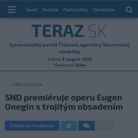
Index
Šport
Počasie
Publicistika
Slovensko
Zahranič
TERAZ
.SK
Spravodajský portál Tlačovej agentúry Slovenskej
republiky
Sobota
8. august 2026
Meniny má
Oskar
< sekcia
Kultúra
SND premiéruje operu Eugen
Onegin s trojitým obsadením
Zdieľaj na Facebooku