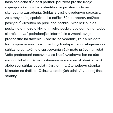
naša spoločnosť a naši partneri používať presné údaje
-
Taliansky tenista Matteo Arnaldi vypadol na turnaji ATP
21:30
o geografickej polohe a identifikáciu prostredníctvom
Masters 1000
v Montreale už v 3. kole dvojhry.
skenovania zariadenia. Súhlas s vyššie uvedeným spracúvaním
zo strany našej spoločnosti a našich 824 partnerov môžete
Viac
poskytnúť kliknutím na príslušné tlačidlo. Skôr než súhlas
Videá a prenosy TASR TV
poskytnete, môžete kliknutím jeho poskytnutie odmietnuť alebo
si preštudovať podrobnejšie informácie a zmeniť svoje
Deväť Slovákov zabojuje na ME v Paríži
prednostné nastavenia.
Zoberte na vedomie, že na niektoré
o čo najlepšie výsledky
formy spracúvania vašich osobných údajov nepotrebujeme váš
súhlas, proti takémuto spracovaniu však máte právo namietať.
Vaše prednostné nastavenia sa budú vzťahovať len na túto
Viac
webovú lokalitu. Svoje nastavenia môžete kedykoľvek zmeniť
Najčítanejšie
alebo svoj súhlas odvolať návratom na túto webovú stránku
kliknutím na tlačidlo „Ochrana osobných údajov“ v dolnej časti
6h
24h
7d
stránky.
V časti Košice-Krásna otvorili park
1
pomenovaný po kňazovi Semivanovi
2
ÚPLNÉ ZATMENIE SLNKA: Časť Európy zahalí tma,
hrozia dôsledky