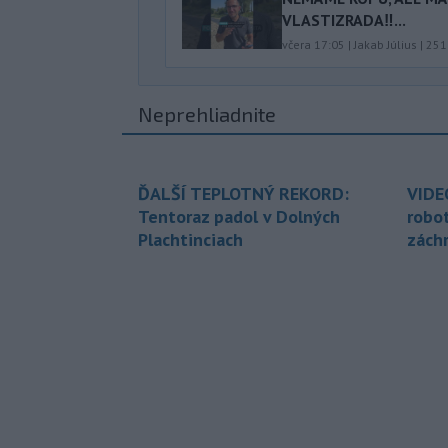
VLASTIZRADA‼️...
včera 17:05
|
Jakab Július
|
251
Neprehliadnite
ĎALŠÍ TEPLOTNÝ REKORD:
VIDE
Tentoraz padol v Dolných
robo
Plachtinciach
zách