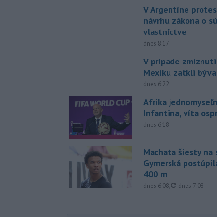
V Argentíne protes
návrhu zákona o 
vlastníctve
dnes 8:17
V prípade zmiznuti
Mexiku zatkli býv
dnes 6:22
Afrika jednomyseľn
Infantina, víta os
dnes 6:18
Machata šiesty na 
Gymerská postúpila
400 m
aktualizované
dnes 6:08
,
dnes 7:08