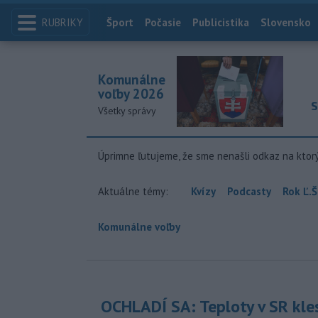
RUBRIKY
Index
Šport
Počasie
Publicistika
Slovensko
Komunálne
voľby 2026
S
Všetky správy
Úprimne ľutujeme, že sme nenašli odkaz na ktor
Aktuálne témy:
Kvízy
Podcasty
Rok Ľ.Š
Komunálne voľby
OCHLADÍ SA: Teploty v SR kle