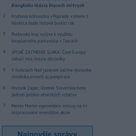
Bangkoku hlásia štyroch mŕtvych
2
Kruhová križovatka v Poprade v smere z
Hozelca bude hotová budúci rok
3
Prešovský kraj vyzýva k využitiu
bezplatného parkoviska v Tatrách
4
ÚPLNÉ ZATMENIE SLNKA: Časť Európy
zahalí tma, hrozia dôsledky
5
V Košiciach Nad jazerom začína výstavba
chodníka,otvorili aj pumptrack
6
Historik Zajac: Územie Slovenska bolo
jadrom poľsko-uhorských vzťahov
7
Mesto Martin vypovedalo zmluvy na tri
rozpracované investičné akcie
Najnovšie správy