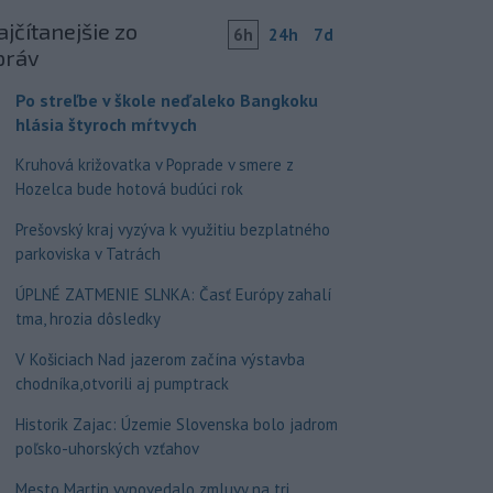
jčítanejšie zo
6h
24h
7d
práv
Po streľbe v škole neďaleko Bangkoku
hlásia štyroch mŕtvych
Kruhová križovatka v Poprade v smere z
Hozelca bude hotová budúci rok
Prešovský kraj vyzýva k využitiu bezplatného
parkoviska v Tatrách
ÚPLNÉ ZATMENIE SLNKA: Časť Európy zahalí
tma, hrozia dôsledky
V Košiciach Nad jazerom začína výstavba
chodníka,otvorili aj pumptrack
Historik Zajac: Územie Slovenska bolo jadrom
poľsko-uhorských vzťahov
Mesto Martin vypovedalo zmluvy na tri