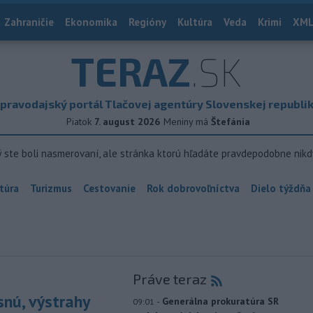
Zahraničie
Ekonomika
Regióny
Kultúra
Veda
Krimi
XML
TERAZ
.SK
pravodajský portál Tlačovej agentúry Slovenskej republi
Piatok
7. august 2026
Meniny má
Štefánia
ý ste boli nasmerovaní, ale stránka ktorú hľadáte pravdepodobne nikd
túra
Turizmus
Cestovanie
Rok dobrovoľníctva
Dielo týždňa
Práve teraz
snú, výstrahy
-
Generálna prokuratúra SR
09:01