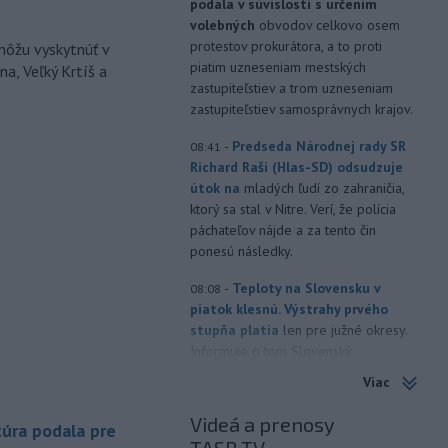
podala v súvislosti s určením
volebných
obvodov celkovo osem
protestov prokurátora, a to proti
môžu vyskytnúť v
piatim uzneseniam mestských
a, Veľký Krtíš a
zastupiteľstiev a trom uzneseniam
zastupiteľstiev samosprávnych krajov.
-
Predseda Národnej rady SR
08:41
Richard Raši (Hlas-SD) odsudzuje
útok na
mladých ľudí zo zahraničia,
ktorý sa stal v Nitre. Verí, že polícia
páchateľov nájde a za tento čin
ponesú následky.
-
Teploty na Slovensku v
08:08
piatok klesnú. Výstrahy prvého
stupňa platia
len pre južné okresy.
Informuje o tom Slovenský
hydrometeorologický ústav (SHMÚ) na
Viac
svojom webe. V Košickom kraji varuje
pred silným vetrom.
Videá a prenosy
úra podala pre