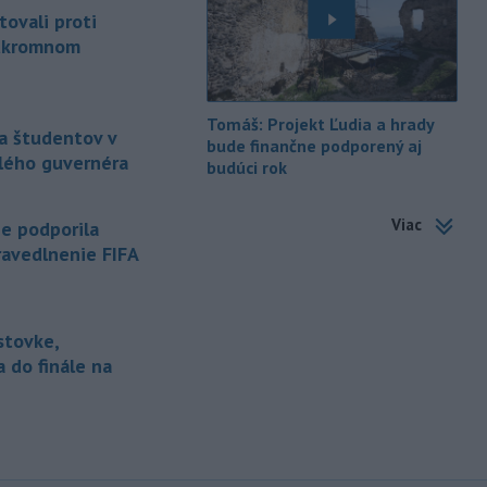
kontakte s neznámou látkou na
tovali proti
termálnom
kúpalisku v Diakovciach v
súkromnom
okrese Šaľa malo 16 osôb. Záchranná
zdravotná služba osem z nich
previezla do nemocnice.
Tomáš: Projekt Ľudia a hrady
-
Ugandský parlament vo
a študentov v
20:49
bude finančne podporený aj
štvrtok schválil vyslanie
alého guvernéra
budúci rok
ugandských vojakov
do
palestínskeho Pásma Gazy, kde by
Viac
mali pôsobiť v rámci medzinárodných
e podporila
stabilizačných síl, ktoré navrhol
pravedlnenie FIFA
americký prezident Donald Trump.
-
Anglická futbalová asociácia
20:07
(FA) stiahla svoju podporu
stovke,
prezidentovi
Medzinárodnej
 do finále na
futbalovej federácie (FIFA) Giannimu
Infantinovi, ktorý je pod paľbou kritiky
po jeho neúspešnom pláne.
-
Vo štvrtok do polnoci treba
18:54