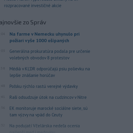
rozpracované investičné akcie
ajnovšie
zo Správ
Na farme v Nemecku uhynulo pri
:04
požiari vyše 1000 ošípaných
:03
Generálna prokuratúra podala pre určenie
volebných obvodov 8 protestov
:58
Médiá v KĽDR odporúčajú psiu polievku na
lepšie znášanie horúčav
:48
Poľsku rýchlo rastú verejné výdavky
:41
Raši odsudzuje útok na cudzincov v Nitre
:36
EK monitoruje marocké sociálne siete, sú
tam výzvy na vpád do Ceuty
:32
Na podujatí Včelárska nedeľa ocenia
najlepší med i medovinu