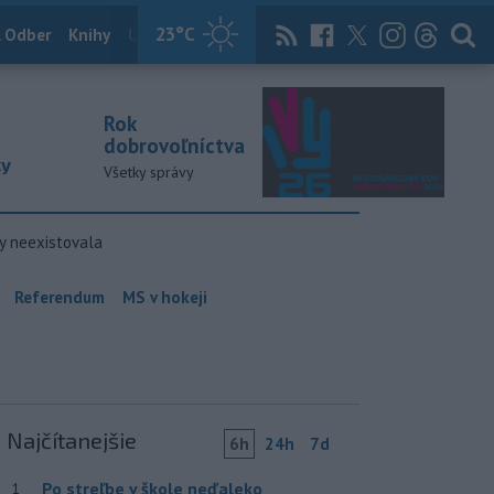
23
°C
 Odber
Knihy
Útulkovo
Magazín
News Now
Archív
TASR
Rok
dobrovoľníctva
ky
Všetky správy
y neexistovala
Referendum
MS v hokeji
Najčítanejšie
6h
24h
7d
Po streľbe v škole neďaleko
1