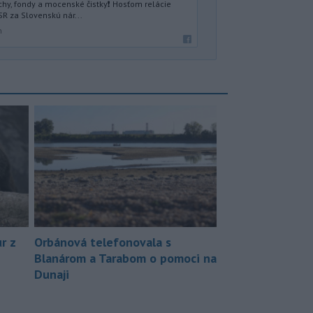
hy, fondy a mocenské čistky❗️ Hosťom relácie
SR za Slovenskú nár...
n
r z
Orbánová telefonovala s
Blanárom a Tarabom o pomoci na
Dunaji