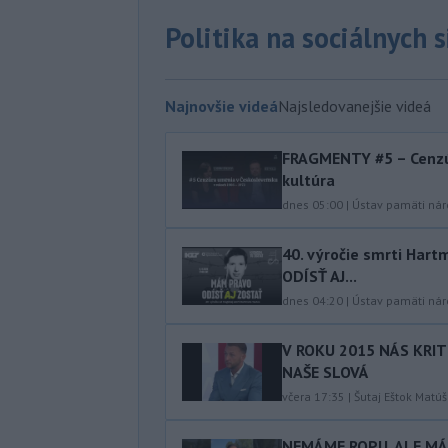
Politika na sociálnych 
Najnovšie videá
Najsledovanejšie videá
FRAGMENTY #5 – Cenzú
kultúra
dnes 05:00
|
Ústav pamäti ná
40.⁠ ⁠výročie smrti Ha
ODÍSŤ AJ...
dnes 04:20
|
Ústav pamäti ná
V ROKU 2015 NÁS KRIT
NAŠE SLOVÁ
včera 17:35
|
Šutaj Eštok Matúš
NEMÁME ROPU, ALE MÁM