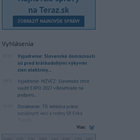
na Teraz.sk
ZOBRAZIŤ NAJNOVŠIE SPRÁVY
Vyhlásenia
Vyjadrenie: Slovenské domácnosti
07:55
sú pred krátkodobými výkyvmi
cien elektriny...
18:12
Vyjadrenie: MZVEZ: Slovensko chce
využiť EXPO 2027 v Belehrade na
podporu...
12:26
Oznámenie: TK ministra práce,
sociálnych vecí a rodiny SR Erika
Tomáša
Viac