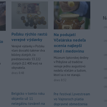
elektriny v Európskej únii.
-
Vlastníctvo a správa lesov v
13:24
N
štyroch národných parkoch (NP),
ktoré začiatkom júla prešli zonáciou,
09
plne prechádza pod národné parky.
Poľsku rýchlo rastú
Na podujatí
Viac >
verejné výdavky
Včelárska nedeľa
lo
09
ocenia najlepší
Verejné výdavky v Poľsku
med i medovinu
vlani dosiahli takmer dva
bilióny zlotých, čo
08
Múzeum liptovskej dediny
predstavovalo 53.222
v Pribyline už tradične
a
zlotých (12.400 eur) na
venuje jednu augustovú
obyvateľa.
08
nedeľu včelám a ľuďom,
dnes 8:48
ktorí sa o ne starajú.
08
dnes 8:32
08
Belgicko v tomto roku
Pre festival Lovestream
objavilo už 11
vo Vajnoroch platia
08
nelegálnu továreň na
dopravné obmedzenia