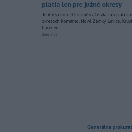
platia len pre južné okresy
Teploty okolo 33 stupňov Celzia sa v piatok 
okresoch Komárno, Nové Zámky, Levice, Krupin
Lučenec.
dnes 8:08
Generálna prokurat