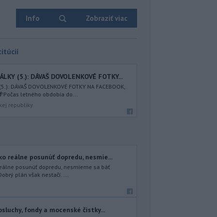
Info
Zobraziť viac
itúcií
LKY (5.): DÁVAŠ DOVOLENKOVÉ FOTKY...
 (5.): DÁVAŠ DOVOLENKOVÉ FOTKY NA FACEBOOK,
Počas letného obdobia do...
kej republiky
o reálne posunúť dopredu, nesmie...
eálne posunúť dopredu, nesmieme sa báť
obrý plán však nestačí. ...
sluchy, fondy a mocenské čistky...