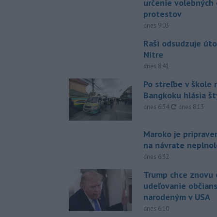
určenie volebných
protestov
dnes 9:03
Raši odsudzuje úto
Nitre
dnes 8:41
Po streľbe v škole
Bangkoku hlásia š
aktualizované
dnes 6:34
,
dnes 8:13
Maroko je priprave
na návrate neplno
dnes 6:32
Trump chce znovu 
udeľovanie občian
narodeným v USA
dnes 6:10