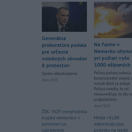
Generálna
Na farme v
prokuratúra podala
Nemecku uhynu
pre určenie
pri požiari vyše
volebných obvodov
1000 ošípaných
8 protestov
Príčina požiaru nebola
Správu aktualizujeme.
bezprostredne zrejmá 
dnes 9:03
rozsah škôd sa zisťuje.
Polícia uviedla, že nič
nenasvedčuje, že išlo o
podpaľačstvo.
dnes 9:04
ŽSK: VšZP znevýhodnila
Médiá v KĽDR
krajské nemocnice v
odporúčajú psiu
porovnaní so
polievku na lepšie
súkromnými