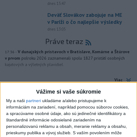
dnes 15:47
Deväť Slovákov zabojuje na ME
v Paríži o čo najlepšie výsledky
dnes 13:05
Práve teraz
-
V dunajských prístavoch v Bratislave, Komárne a Štúrove
17:36
v prvom
polroku 2026 zaznamenali spolu 1827 pristátí osobných
kajutových a výletných plavidiel.
Viac
Videá a prenosy TASR TV
Vážime si vaše súkromie
Deväť Slovákov zabojuje na ME v Paríži
My a naši
partneri
ukladáme a/alebo pristupujeme k
o čo najlepšie výsledky
informáciám na zariadení, napríklad pomocou súborov cookies,
a spracúvame osobné údaje, ako sú jedinečné identifikátory a
štandardné informácie odosielané zariadením na
Viac
personalizovanú reklamu a obsah, meranie reklamy a obsahu,
Najčítanejšie
prieskumy publika a vývoj služieb.
S vaším povolením môže