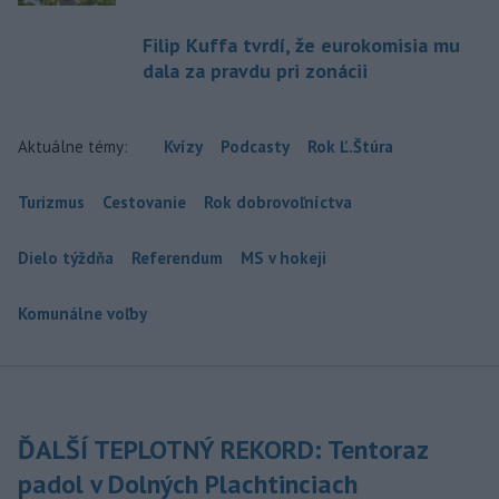
Filip Kuffa tvrdí, že eurokomisia mu
dala za pravdu pri zonácii
Aktuálne témy:
Kvízy
Podcasty
Rok Ľ.Štúra
Turizmus
Cestovanie
Rok dobrovoľníctva
Dielo týždňa
Referendum
MS v hokeji
Komunálne voľby
ĎALŠÍ TEPLOTNÝ REKORD: Tentoraz
padol v Dolných Plachtinciach