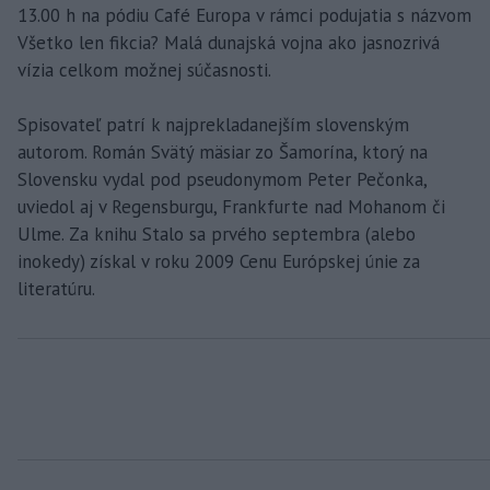
13.00 h na pódiu Café Europa v rámci podujatia s názvom
Všetko len fikcia? Malá dunajská vojna ako jasnozrivá
vízia celkom možnej súčasnosti.
Spisovateľ patrí k najprekladanejším slovenským
autorom. Román Svätý mäsiar zo Šamorína, ktorý na
Slovensku vydal pod pseudonymom Peter Pečonka,
uviedol aj v Regensburgu, Frankfurte nad Mohanom či
Ulme. Za knihu Stalo sa prvého septembra (alebo
inokedy) získal v roku 2009 Cenu Európskej únie za
literatúru.