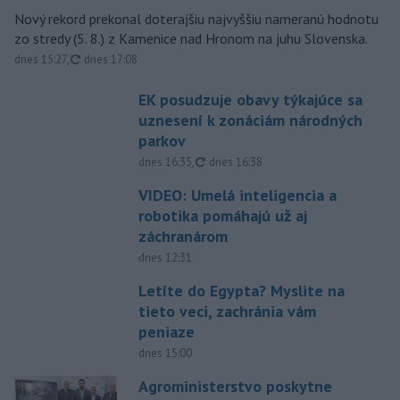
Nový rekord prekonal doterajšiu najvyššiu nameranú hodnotu
zo stredy (5. 8.) z Kamenice nad Hronom na juhu Slovenska.
aktualizované
dnes 15:27
,
dnes 17:08
EK posudzuje obavy týkajúce sa
uznesení k zonáciám národných
parkov
aktualizované
dnes 16:35
,
dnes 16:38
VIDEO: Umelá inteligencia a
robotika pomáhajú už aj
záchranárom
dnes 12:31
Letíte do Egypta? Myslite na
tieto veci, zachránia vám
peniaze
dnes 15:00
Agroministerstvo poskytne