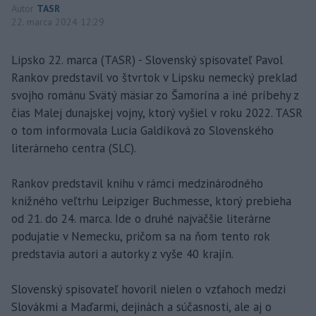
Autor
TASR
22. marca 2024 12:29
Lipsko 22. marca (TASR) - Slovenský spisovateľ Pavol
Rankov predstavil vo štvrtok v Lipsku nemecký preklad
svojho románu Svätý mäsiar zo Šamorína a iné príbehy z
čias Malej dunajskej vojny, ktorý vyšiel v roku 2022. TASR
o tom informovala Lucia Galdíková zo Slovenského
literárneho centra (SLC).
Rankov predstavil knihu v rámci medzinárodného
knižného veľtrhu Leipziger Buchmesse, ktorý prebieha
od 21. do 24. marca. Ide o druhé najväčšie literárne
podujatie v Nemecku, pričom sa na ňom tento rok
predstavia autori a autorky z vyše 40 krajín.
Slovenský spisovateľ hovoril nielen o vzťahoch medzi
Slovákmi a Maďarmi, dejinách a súčasnosti, ale aj o