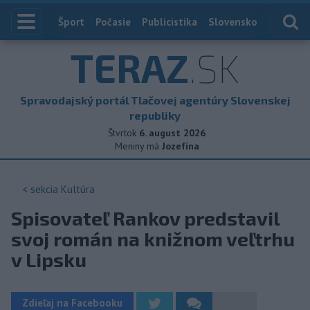
Index
Šport
Počasie
Publicistika
Slovensko
Zahranič
TERAZ
.SK
Spravodajský portál Tlačovej agentúry Slovenskej
republiky
Štvrtok
6. august 2026
Meniny má
Jozefína
< sekcia
Kultúra
Spisovateľ Rankov predstavil
svoj román na knižnom veľtrhu
v Lipsku
Zdieľaj na Facebooku