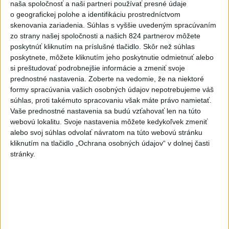
naša spoločnosť a naši partneri používať presné údaje
6h
24h
7d
o geografickej polohe a identifikáciu prostredníctvom
skenovania zariadenia. Súhlas s vyššie uvedeným spracúvaním
Afganec, ktorý v Mníchove vrazil autom
1
zo strany našej spoločnosti a našich 824 partnerov môžete
poskytnúť kliknutím na príslušné tlačidlo. Skôr než súhlas
do davu, dostal TREST
poskytnete, môžete kliknutím jeho poskytnutie odmietnuť alebo
si preštudovať podrobnejšie informácie a zmeniť svoje
2
ÚPLNÉ ZATMENIE SLNKA: Časť Európy zahalí tma,
prednostné nastavenia.
Zoberte na vedomie, že na niektoré
hrozia dôsledky
formy spracúvania vašich osobných údajov nepotrebujeme váš
súhlas, proti takémuto spracovaniu však máte právo namietať.
3
Orbánová telefonovala s Blanárom a Tarabom o pomoci
Vaše prednostné nastavenia sa budú vzťahovať len na túto
na Dunaji
webovú lokalitu. Svoje nastavenia môžete kedykoľvek zmeniť
alebo svoj súhlas odvolať návratom na túto webovú stránku
4
V Košiciach Nad jazerom začína výstavba
kliknutím na tlačidlo „Ochrana osobných údajov“ v dolnej časti
chodníka,otvorili aj pumptrack
stránky.
5
Mesto Martin vypovedalo zmluvy na tri rozpracované
investičné akcie
6
ZRÁŽKA VLAKU S AUTOM V LOZORNE: Rušňovodič jej
už nedokázal zabrániť