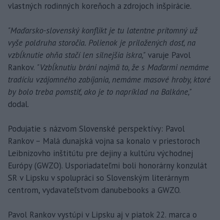
vlastných rodinných koreňoch a zdrojoch inšpirácie.
"Maďarsko-slovenský konflikt je tu latentne prítomný už
vyše poldruha storočia. Polienok je priložených dosť, na
vzbĺknutie ohňa stačí len silnejšia iskra,"
varuje Pavol
Rankov.
"Vzbĺknutiu bráni najmä to, že s Maďarmi nemáme
tradíciu vzájomného zabíjania, nemáme masové hroby, ktoré
by bolo treba pomstiť, ako je to napríklad na Balkáne,"
dodal.
Podujatie s názvom Slovenské perspektívy: Pavol
Rankov – Malá dunajská vojna sa konalo v priestoroch
Leibnizovho inštitútu pre dejiny a kultúru východnej
Európy (GWZO). Usporiadateľmi boli honorárny konzulát
SR v Lipsku v spolupráci so Slovenským literárnym
centrom, vydavateľstvom danubebooks a GWZO.
Pavol Rankov vystúpi v Lipsku aj v piatok 22. marca o