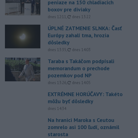
peniaze na 150 chladiacich
boxov pre diviaky
aktualizované
dnes 12:11
,
dnes 13:22
ÚPLNÉ ZATMENIE SLNKA: Časť
Európy zahalí tma, hrozia
dôsledky
aktualizované
dnes 13:35
,
dnes 14:03
Taraba s Takáčom podpísali
memorandum o prechode
pozemkov pod NP
aktualizované
dnes 13:26
,
dnes 14:05
EXTRÉMNE HORÚČAVY: Takéto
môžu byť dôsledky
dnes 14:34
Na hranici Maroka s Ceutou
zomrelo asi 100 ľudí, oznámil
starosta