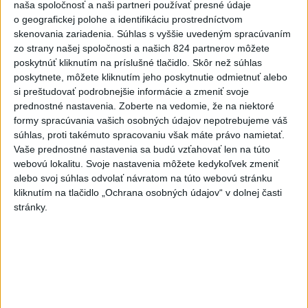
naša spoločnosť a naši partneri používať presné údaje
-
Ukrajina plánuje kúpiť od Turecka delostrelecké zbrane
12:42
o geografickej polohe a identifikáciu prostredníctvom
americkej
výroby vrátane 70 rakiet ATACMS a 12 salvových
skenovania zariadenia. Súhlas s vyššie uvedeným spracúvaním
raketových systémov M270, uviedol v sobotu ukrajinský web
zo strany našej spoločnosti a našich 824 partnerov môžete
Militarnyj.
poskytnúť kliknutím na príslušné tlačidlo. Skôr než súhlas
poskytnete, môžete kliknutím jeho poskytnutie odmietnuť alebo
Viac
si preštudovať podrobnejšie informácie a zmeniť svoje
Videá a prenosy TASR TV
prednostné nastavenia.
Zoberte na vedomie, že na niektoré
formy spracúvania vašich osobných údajov nepotrebujeme váš
Deväť Slovákov zabojuje na ME v Paríži
súhlas, proti takémuto spracovaniu však máte právo namietať.
o čo najlepšie výsledky
Vaše prednostné nastavenia sa budú vzťahovať len na túto
webovú lokalitu. Svoje nastavenia môžete kedykoľvek zmeniť
alebo svoj súhlas odvolať návratom na túto webovú stránku
Viac
kliknutím na tlačidlo „Ochrana osobných údajov“ v dolnej časti
Najčítanejšie
stránky.
6h
24h
7d
DRÁMA V PARLAMENTE: Poslankyňa
1
hádzala do premiéra vajíčka