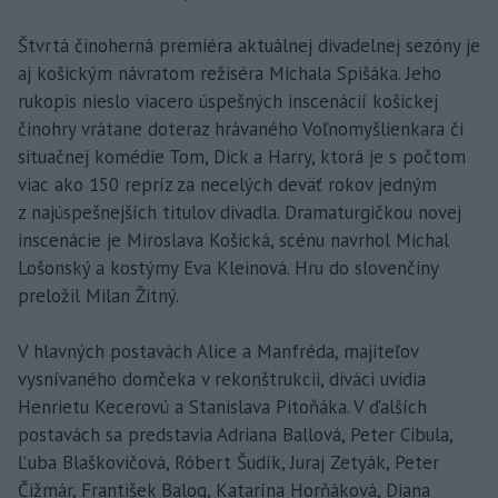
Štvrtá činoherná premiéra aktuálnej divadelnej sezóny je
aj košickým návratom režiséra Michala Spišáka. Jeho
rukopis nieslo viacero úspešných inscenácií košickej
činohry vrátane doteraz hrávaného Voľnomyšlienkara či
situačnej komédie Tom, Dick a Harry, ktorá je s počtom
viac ako 150 repríz za necelých deväť rokov jedným
z najúspešnejších titulov divadla. Dramaturgičkou novej
inscenácie je Miroslava Košická, scénu navrhol Michal
Lošonský a kostýmy Eva Kleinová. Hru do slovenčiny
preložil Milan Žitný.
V hlavných postavách Alice a Manfréda, majiteľov
vysnívaného domčeka v rekonštrukcii, diváci uvidia
Henrietu Kecerovú a Stanislava Pitoňáka. V ďalších
postavách sa predstavia Adriana Ballová, Peter Cibula,
Ľuba Blaškovičová, Róbert Šudík, Juraj Zetyák, Peter
Čižmár, František Balog, Katarína Horňáková, Diana