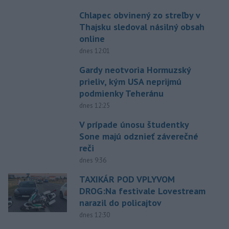
Chlapec obvinený zo streľby v
Thajsku sledoval násilný obsah
online
dnes 12:01
Gardy neotvoria Hormuzský
prieliv, kým USA neprijmú
podmienky Teheránu
dnes 12:25
V prípade únosu študentky
Sone majú odznieť záverečné
reči
dnes 9:36
TAXIKÁR POD VPLYVOM
DROG:Na festivale Lovestream
narazil do policajtov
dnes 12:30