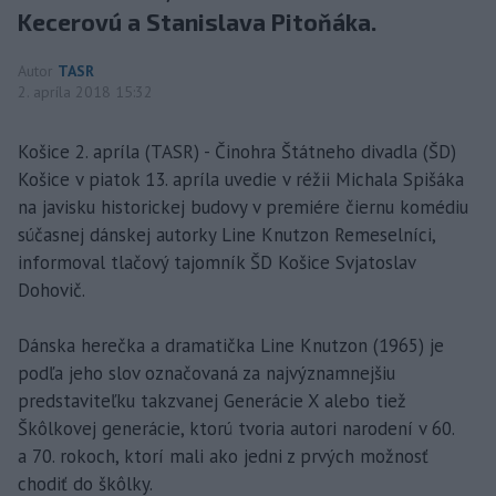
Kecerovú a Stanislava Pitoňáka.
Autor
TASR
2. apríla 2018 15:32
Košice 2. apríla (TASR) - Činohra Štátneho divadla (ŠD)
Košice v piatok 13. apríla uvedie v réžii Michala Spišáka
na javisku historickej budovy v premiére čiernu komédiu
súčasnej dánskej autorky Line Knutzon Remeselníci,
informoval tlačový tajomník ŠD Košice Svjatoslav
Dohovič.
Dánska herečka a dramatička Line Knutzon (1965) je
podľa jeho slov označovaná za najvýznamnejšiu
predstaviteľku takzvanej Generácie X alebo tiež
Škôlkovej generácie, ktorú tvoria autori narodení v 60.
a 70. rokoch, ktorí mali ako jedni z prvých možnosť
chodiť do škôlky.