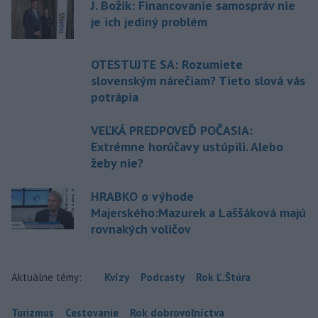
J. Božik: Financovanie samospráv nie
je ich jediný problém
OTESTUJTE SA: Rozumiete
slovenským nárečiam? Tieto slová vás
potrápia
VEĽKÁ PREDPOVEĎ POČASIA:
Extrémne horúčavy ustúpili. Alebo
žeby nie?
HRABKO o výhode
Majerského:Mazurek a Laššáková majú
rovnakých voličov
Aktuálne témy:
Kvízy
Podcasty
Rok Ľ.Štúra
Turizmus
Cestovanie
Rok dobrovoľníctva