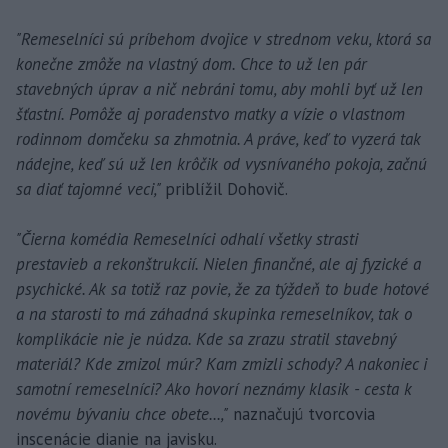
"Remeselníci sú príbehom dvojice v strednom veku, ktorá sa
konečne zmôže na vlastný dom. Chce to už len pár
stavebných úprav a nič nebráni tomu, aby mohli byť už len
šťastní. Pomôže aj poradenstvo matky a vízie o vlastnom
rodinnom domčeku sa zhmotnia. A práve, keď to vyzerá tak
nádejne, keď sú už len krôčik od vysnívaného pokoja, začnú
sa diať tajomné veci,"
priblížil Dohovič.
"Čierna komédia Remeselníci odhalí všetky strasti
prestavieb a rekonštrukcií. Nielen finančné, ale aj fyzické a
psychické. Ak sa totiž raz povie, že za týždeň to bude hotové
a na starosti to má záhadná skupinka remeselníkov, tak o
komplikácie nie je núdza. Kde sa zrazu stratil stavebný
materiál? Kde zmizol múr? Kam zmizli schody? A nakoniec i
samotní remeselníci? Ako hovorí neznámy klasik - cesta k
novému bývaniu chce obete...,"
naznačujú tvorcovia
inscenácie dianie na javisku.