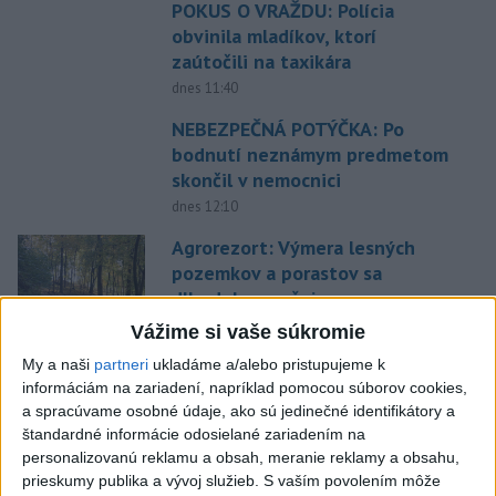
POKUS O VRAŽDU: Polícia
obvinila mladíkov, ktorí
zaútočili na taxikára
dnes 11:40
NEBEZPEČNÁ POTÝČKA: Po
bodnutí neznámym predmetom
skončil v nemocnici
dnes 12:10
Agrorezort: Výmera lesných
pozemkov a porastov sa
dlhodobo zvyšuje
dnes 10:24
Vážime si vaše súkromie
Slováci prehrali duel o bronz,
My a naši
partneri
ukladáme a/alebo pristupujeme k
Štolc: Hodnotí sa to ťažko
informáciám na zariadení, napríklad pomocou súborov cookies,
a spracúvame osobné údaje, ako sú jedinečné identifikátory a
dnes 10:18
štandardné informácie odosielané zariadením na
personalizovanú reklamu a obsah, meranie reklamy a obsahu,
Práve teraz
prieskumy publika a vývoj služieb.
S vaším povolením môže