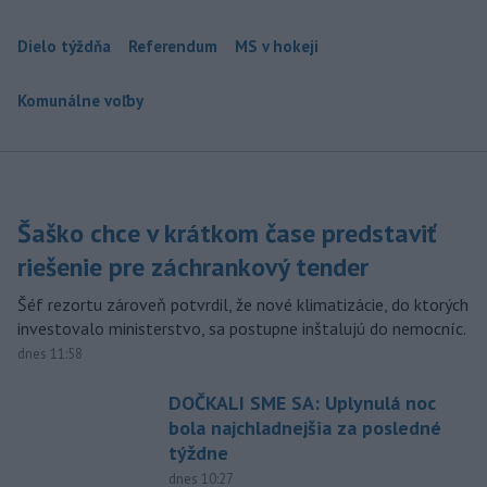
Dielo týždňa
Referendum
MS v hokeji
Komunálne voľby
Šaško chce v krátkom čase predstaviť
riešenie pre záchrankový tender
Šéf rezortu zároveň potvrdil, že nové klimatizácie, do ktorých
investovalo ministerstvo, sa postupne inštalujú do nemocníc.
dnes 11:58
DOČKALI SME SA: Uplynulá noc
bola najchladnejšia za posledné
týždne
dnes 10:27