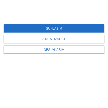
SÚHLASÍM
VIAC MOŽNOSTÍ
NESÚHLASÍM
....