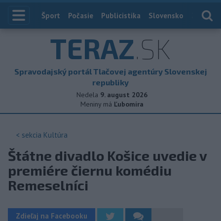
Index
Šport
Počasie
Publicistika
Slovensko
Zahranič
TERAZ
.SK
Spravodajský portál Tlačovej agentúry Slovenskej
republiky
Nedela
9. august 2026
Meniny má
Ľubomíra
< sekcia
Kultúra
Štátne divadlo Košice uvedie v
premiére čiernu komédiu
Remeselníci
Zdieľaj na Facebooku