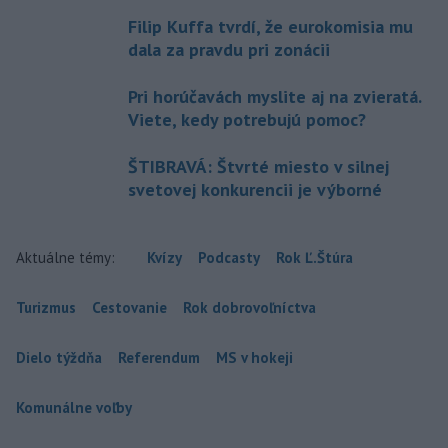
Filip Kuffa tvrdí, že eurokomisia mu
dala za pravdu pri zonácii
Pri horúčavách myslite aj na zvieratá.
Viete, kedy potrebujú pomoc?
ŠTIBRAVÁ: Štvrté miesto v silnej
svetovej konkurencii je výborné
Aktuálne témy:
Kvízy
Podcasty
Rok Ľ.Štúra
Turizmus
Cestovanie
Rok dobrovoľníctva
Dielo týždňa
Referendum
MS v hokeji
Komunálne voľby