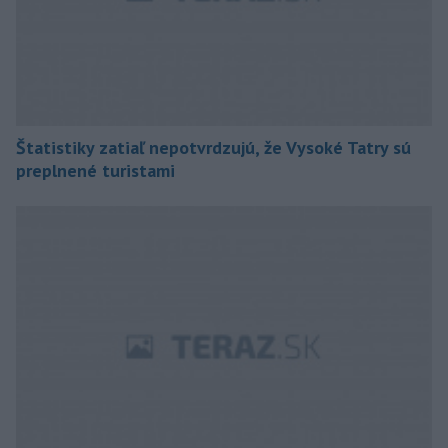
Štatistiky zatiaľ nepotvrdzujú, že Vysoké Tatry sú
preplnené turistami