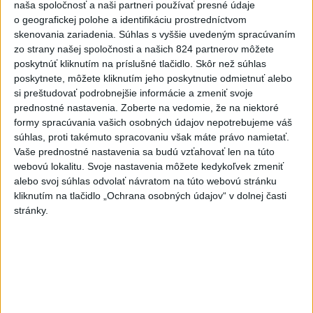
dnes 5:55
naša spoločnosť a naši partneri používať presné údaje
o geografickej polohe a identifikáciu prostredníctvom
Rubio prijal vo Washingtone
skenovania zariadenia. Súhlas s vyššie uvedeným spracúvaním
zo strany našej spoločnosti a našich 824 partnerov môžete
nového šéfa britskej
poskytnúť kliknutím na príslušné tlačidlo. Skôr než súhlas
diplomacie Milibanda
poskytnete, môžete kliknutím jeho poskytnutie odmietnuť alebo
dnes 6:30
si preštudovať podrobnejšie informácie a zmeniť svoje
prednostné nastavenia.
Zoberte na vedomie, že na niektoré
Štát Nové Mexiko žaluje
formy spracúvania vašich osobných údajov nepotrebujeme váš
federálnu vládu v kauze
súhlas, proti takémuto spracovaniu však máte právo namietať.
Epstein
Vaše prednostné nastavenia sa budú vzťahovať len na túto
dnes 6:06
webovú lokalitu. Svoje nastavenia môžete kedykoľvek zmeniť
alebo svoj súhlas odvolať návratom na túto webovú stránku
Dobrindt: Dron v Lipsku
kliknutím na tlačidlo „Ochrana osobných údajov“ v dolnej časti
predstavuje novú úroveň
stránky.
nebezpečenstva
dnes 6:20
Erupcia sopky Fuego sa po 50
hodinách zastavila
dnes 6:27