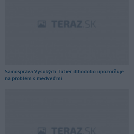
Samospráva Vysokých Tatier dlhodobo upozorňuje
na problém s medveďmi