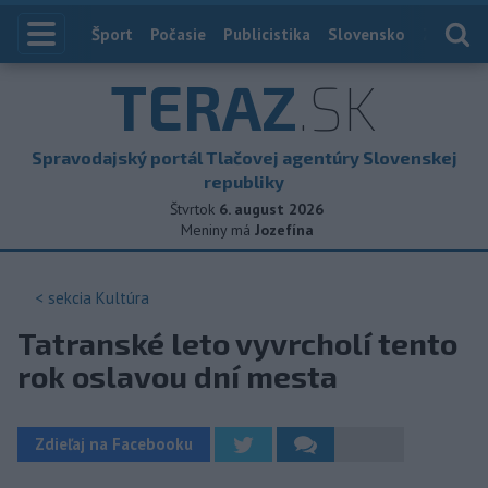
Index
Šport
Počasie
Publicistika
Slovensko
Zahranič
TERAZ
.SK
Spravodajský portál Tlačovej agentúry Slovenskej
republiky
Štvrtok
6. august 2026
Meniny má
Jozefína
< sekcia
Kultúra
Tatranské leto vyvrcholí tento
rok oslavou dní mesta
Zdieľaj na Facebooku