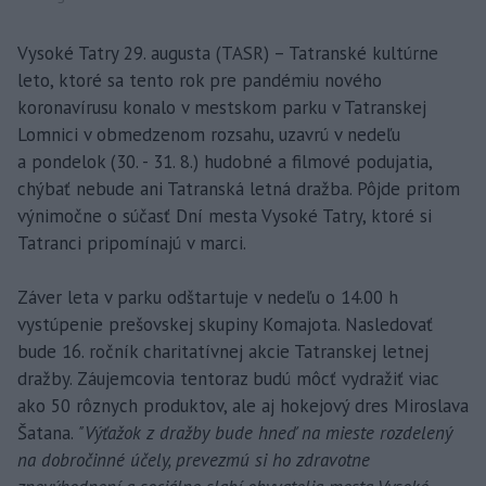
Vysoké Tatry 29. augusta (TASR) – Tatranské kultúrne
leto, ktoré sa tento rok pre pandémiu nového
koronavírusu konalo v mestskom parku v Tatranskej
Lomnici v obmedzenom rozsahu, uzavrú v nedeľu
a pondelok (30. - 31. 8.) hudobné a filmové podujatia,
chýbať nebude ani Tatranská letná dražba. Pôjde pritom
výnimočne o súčasť Dní mesta Vysoké Tatry, ktoré si
Tatranci pripomínajú v marci.
Záver leta v parku odštartuje v nedeľu o 14.00 h
vystúpenie prešovskej skupiny Komajota. Nasledovať
bude 16. ročník charitatívnej akcie Tatranskej letnej
dražby. Záujemcovia tentoraz budú môcť vydražiť viac
ako 50 rôznych produktov, ale aj hokejový dres Miroslava
Šatana.
"Výťažok z dražby bude hneď na mieste rozdelený
na dobročinné účely, prevezmú si ho zdravotne