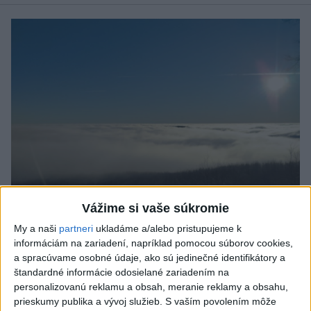
Vážime si vaše súkromie
My a naši
partneri
ukladáme a/alebo pristupujeme k
informáciám na zariadení, napríklad pomocou súborov cookies,
Vo štvrtok bude jasno a teplo
a spracúvame osobné údaje, ako sú jedinečné identifikátory a
štandardné informácie odosielané zariadením na
Jasno až polooblačno, cez deň lokálne prechodne zväčšená
personalizovanú reklamu a obsah, meranie reklamy a obsahu,
oblačnosť a ojedinele prehánky alebo búrky.
prieskumy publika a vývoj služieb.
S vaším povolením môže