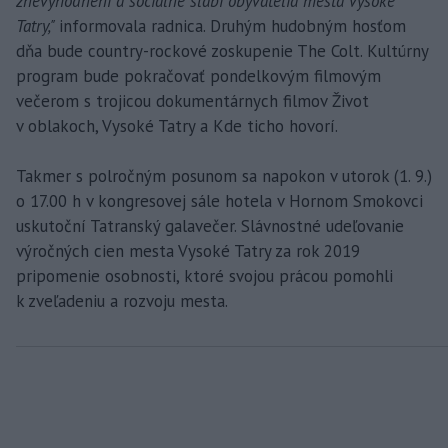
znevýhodnení a sociálne slabí obyvatelia mesta Vysoké
Tatry,"
informovala radnica. Druhým hudobným hosťom
dňa bude country-rockové zoskupenie The Colt. Kultúrny
program bude pokračovať pondelkovým filmovým
večerom s trojicou dokumentárnych filmov Život
v oblakoch, Vysoké Tatry a Kde ticho hovorí.
Takmer s polročným posunom sa napokon v utorok (1. 9.)
o 17.00 h v kongresovej sále hotela v Hornom Smokovci
uskutoční Tatranský galavečer. Slávnostné udeľovanie
výročných cien mesta Vysoké Tatry za rok 2019
pripomenie osobnosti, ktoré svojou prácou pomohli
k zveľadeniu a rozvoju mesta.