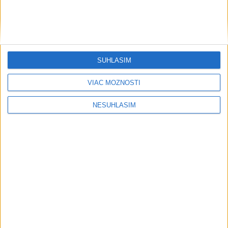
aj pumptrack
SÚHLASÍM
Neprehliadnite
VIAC MOŽNOSTÍ
Slovensko trápi sucho: V prírode sa
NESÚHLASÍM
prejavuje viacerými spôsobmi
Podvodníci majú novú stratégiu,
nenechajte sa nachytať
EXTRÉMNE teplá noc: Najvyššie
maximum sa posunulo na novú úroveň
PADOL REKORD: V Bratislave namerali