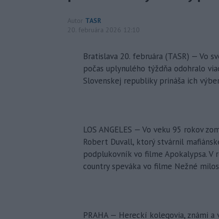
Autor
TASR
20. februára 2026 12:10
Bratislava 20. februára (TASR) — Vo sv
počas uplynulého týždňa odohralo via
Slovenskej republiky prináša ich výbe
LOS ANGELES — Vo veku 95 rokov zomre
Robert Duvall, ktorý stvárnil mafiánsk
podplukovník vo filme Apokalypsa. V r
country speváka vo filme Nežné milos
PRAHA — Hereckí kolegovia, známi a v