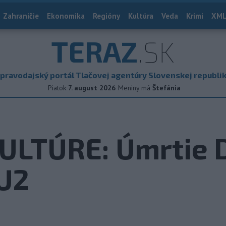
Zahraničie
Ekonomika
Regióny
Kultúra
Veda
Krimi
XML
TERAZ
.SK
pravodajský portál Tlačovej agentúry Slovenskej republi
Piatok
7. august 2026
Meniny má
Štefánia
ULTÚRE: Úmrtie D
 U2