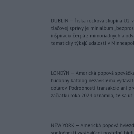
DUBLIN — Írska rocková skupina U2 vy
tlačovej správy je minialbum „bezpros
inšpiráciu čerpá z mimoriadnych a odvá
tematicky týkajú udalostí v Minneapoli
LONDÝN — Americká popová speváčka B
hudobný katalóg nezávislému vydavate
dolárov. Podrobnosti transakcie ani p
začiatku roka 2024 oznámila, že sa už
NEW YORK — Americká popová hviezda 
spoločnosti vyrábajúcej posteľnú biel