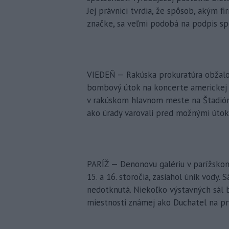
Jej právnici tvrdia, že spôsob, akým f
značke, sa veľmi podobá na podpis s
VIEDEŇ — Rakúska prokuratúra obžalo
bombový útok na koncerte americkej s
v rakúskom hlavnom meste na Štadión
ako úrady varovali pred možnými útok
PARÍŽ — Denonovu galériu v parížskom
15. a 16. storočia, zasiahol únik vody. 
nedotknutá. Niekoľko výstavných sál b
miestnosti známej ako Duchatel na p