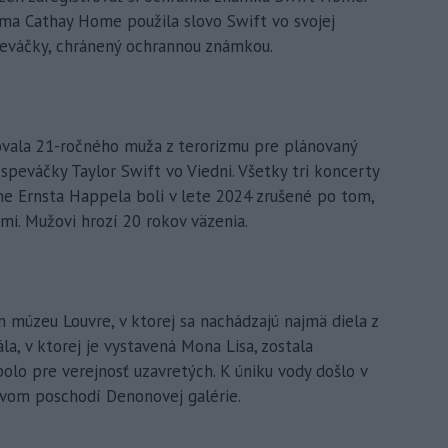
irma Cathay Home použila slovo Swift vo svojej
peváčky, chránený ochrannou známkou.
vala 21-ročného muža z terorizmu pre plánovaný
peváčky Taylor Swift vo Viedni. Všetky tri koncerty
e Ernsta Happela boli v lete 2024 zrušené po tom,
mi. Mužovi hrozí 20 rokov väzenia.
 múzeu Louvre, v ktorej sa nachádzajú najmä diela z
Sála, v ktorej je vystavená Mona Lisa, zostala
olo pre verejnosť uzavretých. K úniku vody došlo v
rvom poschodí Denonovej galérie.