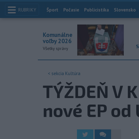
RUBRIKY
Index
Šport
Počasie
Publicistika
Slovensko
Komunálne
voľby 2026
S
Všetky správy
< sekcia
Kultúra
TÝŽDEŇ V K
nové EP od