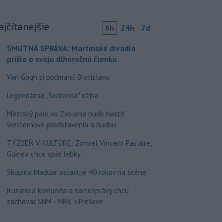
ajčítanejšie
6h
24h
7d
SMUTNÁ SPRÁVA: Martinské divadlo
prišlo o svoju dlhoročnú členku
Van Gogh si podmanil Bratislavu
Legendárna „Šodronka“ ožíva
Mestský park vo Zvolene bude hostiť
westernové predstavenia a hudbu
TÝŽDEŇ V KULTÚRE: Zomrel Vincent Pastore,
Guinea chce späť lebky
Skupina Maduar oslavuje 40 rokov na scéne
Rusínska komunita a samosprávy chcú
zachovať SNM - MRK v Prešove