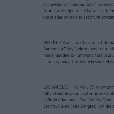
Václavského námestia rozlúčili s česk
februára. Verejná rozlúčka sa uskutoč
usporiadať pohreb so štátnymi poctam
BERLÍN — Viac ako 80 osobností filmo
Bardema a Tildy Swintonovej zverejnilo
medzinárodného filmového festivalu B
listu na podujatí predstavia svoje vlas
LOS ANGELES — Vo veku 75 rokov zomr
Billy Steinberg, spoluautor hitov v ob
a Virgin (Madonna), True Colors (Cynd
Eternal Flame (The Bangles). Bol drž