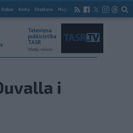
 Odber
Knihy
Útulkovo
Magazín
News Now
Archív
TASR
Televízna
publicistika
TASR
ky
Všetky relácie
uvalla i