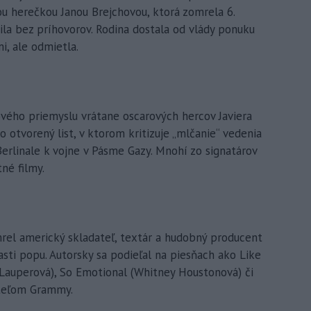
ou herečkou Janou Brejchovou, ktorá zomrela 6.
nila bez príhovorov. Rodina dostala od vlády ponuku
i, ale odmietla.
vého priemyslu vrátane oscarových hercov Javiera
 otvorený list, v ktorom kritizuje „mlčanie“ vedenia
erlinale k vojne v Pásme Gazy. Mnohí zo signatárov
tné filmy.
el americký skladateľ, textár a hudobný producent
lasti popu. Autorsky sa podieľal na piesňach ako Like
i Lauperová), So Emotional (Whitney Houstonová) či
iteľom Grammy.