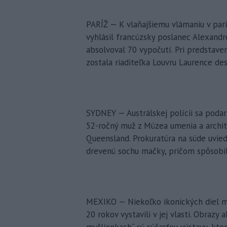
PARÍŽ — K vlaňajšiemu vlámaniu v par
vyhlásil francúzsky poslanec Alexandre
absolvoval 70 vypočutí. Pri predstave
zostala riaditeľka Louvru Laurence des
SYDNEY — Austrálskej polícii sa podar
52-ročný muž z Múzea umenia a archit
Queensland. Prokuratúra na súde uvie
drevenú sochu mačky, pričom spôsobil
MEXIKO — Niekoľko ikonických diel me
20 rokov vystavili v jej vlasti. Obraz