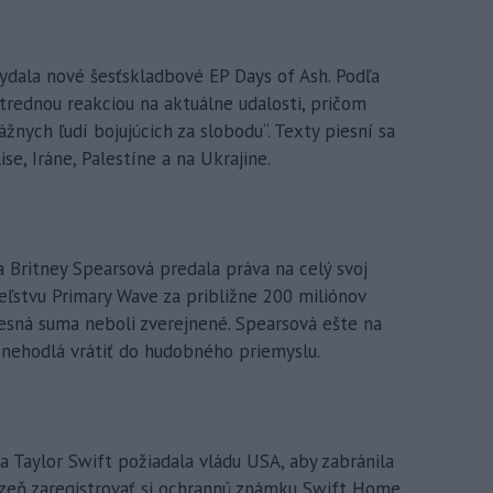
dala nové šesťskladbové EP Days of Ash. Podľa
trednou reakciou na aktuálne udalosti, pričom
žnych ľudí bojujúcich za slobodu“. Texty piesní sa
se, Iráne, Palestíne a na Ukrajine.
ritney Spearsová predala práva na celý svoj
ľstvu Primary Wave za približne 200 miliónov
resná suma neboli zverejnené. Spearsová ešte na
 nehodlá vrátiť do hudobného priemyslu.
Taylor Swift požiadala vládu USA, aby zabránila
izeň zaregistrovať si ochrannú známku Swift Home.