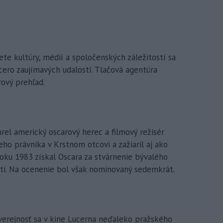
ete kultúry, médií a spoločenských záležitostí sa
cero zaujímavých udalostí. Tlačová agentúra
rový prehľad.
l americký oscarový herec a filmový režisér
eho právnika v Krstnom otcovi a zažiaril aj ako
oku 1983 získal Oscara za stvárnenie bývalého
ti. Na ocenenie bol však nominovaný sedemkrát.
erejnosť sa v kine Lucerna neďaleko pražského