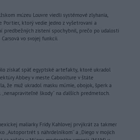
ížskom múzeu Louvre viedli systémové zlyhania,
 Portier, ktorý vedie jedno z vyšetrovaní a
ní predbežných zistení spochybnil, prečo po udalosti
 Carsová vo svojej funkcii.
ilo získať späť egyptské artefakty, ktoré ukradol
ektúry Abbey v meste Caboolture v štáte
dla, že muž ukradol masku múmie, obojok, šperk a
 „nenapraviteľné škody“ na ďalších predmetoch.
xickej maliarky Fridy Kahlovej prvýkrát za takmer
y ako „Autoportrét s náhrdelníkom“ a „Diego v mojich