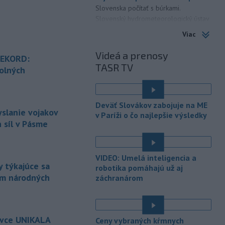
Slovenska počítať s búrkami.
Slovenský hydrometeorologický ústav
(SHMÚ) vydal výstrahy prvého stupňa.
Viac
Platia aj v okresoch Snina a Sobrance.
Videá a prenosy
REKORD:
-
Polícia v súčinnosti s ďalšími
18:19
TASR TV
záchrannými zložkami zasahuje
na
olných
termálnom kúpalisku v Diakovciach.
é
-
V dunajských prístavoch v
17:36
Deväť Slovákov zabojuje na ME
Bratislave, Komárne a Štúrove v
yslanie vojakov
v Paríži o čo najlepšie výsledky
prvom
polroku 2026 zaznamenali
 síl v Pásme
spolu 1827 pristátí osobných
kajutových a výletných plavidiel.
VIDEO: Umelá inteligencia a
-
Republikánmi ovládaný výbor
17:28
 týkajúce sa
robotika pomáhajú už aj
amerického Senátu vo
štvrtok
ám národných
záchranárom
označil lekára Anthonyho Fauciho za
osobu brániacu vyšetrovacím
právomociam Kongresu.
é
ovce UNIKALA
-
Jemenskí povstalci húsíovia
Ceny vybraných kŕmnych
17:14