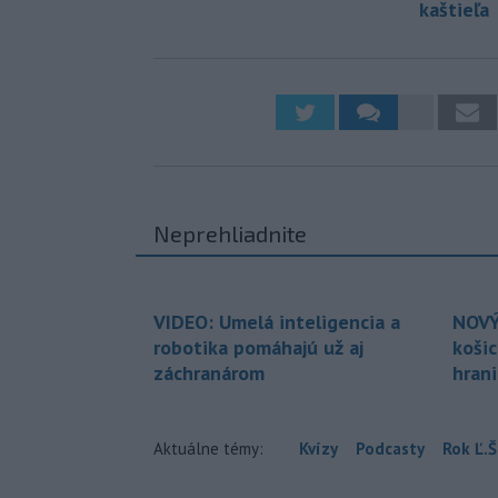
kaštieľa
Neprehliadnite
VIDEO: Umelá inteligencia a
NOVÝ
robotika pomáhajú už aj
koši
záchranárom
hran
Aktuálne témy:
Kvízy
Podcasty
Rok Ľ.Š