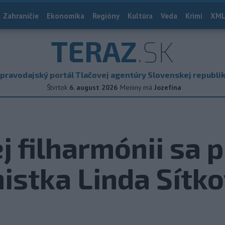
Zahraničie
Ekonomika
Regióny
Kultúra
Veda
Krimi
XML
TERAZ
.SK
pravodajský portál Tlačovej agentúry Slovenskej republi
Štvrtok
6. august 2026
Meniny má
Jozefína
j filharmónii sa 
istka Linda Sítk