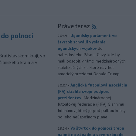
Práve teraz
do polnoci
-
Ugandský parlament vo
20:49
štvrtok schválil vyslanie
ugandských vojakov
do
palestínskeho Pásma Gazy, kde by
Bratislavskom kraji, vo
mali pôsobiť v rámci medzinárodných
ilinského kraja a v
stabilizačných síl, ktoré navrhol
americký prezident Donald Trump.
-
Anglická futbalová asociácia
20:07
(FA) stiahla svoju podporu
prezidentovi
Medzinárodnej
futbalovej federácie (FIFA) Giannimu
Infantinovi, ktorý je pod paľbou kritiky
po jeho neúspešnom pláne.
-
Vo štvrtok do polnoci treba
18:54
najmä na západe a severozápade