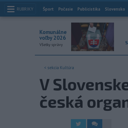
RUBRIKY
Index
Šport
Počasie
Publicistika
Slovensko
Komunálne
voľby 2026
S
Všetky správy
< sekcia
Kultúra
V Slovenske
česká organ