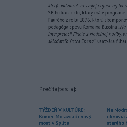
ktorý nadviazal vo svojej organovej tvo
SF ku koncertu, ktorý má v programe a
Faurého z roku 1878, ktorú skomponov
pedagóga spevu Romaina Bussina. „
Na 
interpretácii Finále z Nedeľnej hudby, p
skladateľa Petra Ebena
,“ uzatvára filha
Prečítajte si aj:
TÝŽDEŇ V KULTÚRE:
Na Modr
Koniec Moravca či nový
obnovia 
most v Splite
starého h