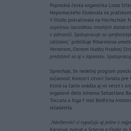
Popredná česká organistka Linda Sítko
Nepomuckého študovala na pražskom 
V štúdiu pokračovala na Hochschule fü
úspešnou laureátkou mnohých domácich 
v zahraničí. Spolupracuje so symfonick
sólistami
,“ približuje filharmónia ume
Vernerom, členom Hudby Hradnej Stráž
predstavil sa aj v Japonsku. Spolupracu
Spresňuje, že nedeľný program ponúkn
súčasnosť. Koncert otvorí Sonáta pre
ktorá sa často uvádza aj vo verzii s 
organové dielo Johanna Sebastiana Bac
Toccata a fúga f mol Bedřicha Anton
skladateľa.
„
Návštevníci si vypočujú aj jedno z najp
Karneval zvierat a Scherzo a Finále zo S