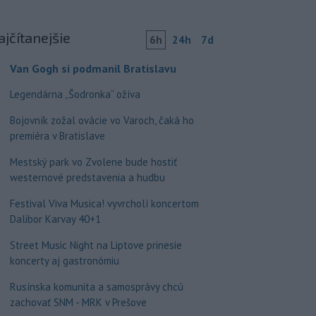
ajčítanejšie
6h
24h
7d
Van Gogh si podmanil Bratislavu
Legendárna „Šodronka“ ožíva
Bojovník zožal ovácie vo Varoch, čaká ho
premiéra v Bratislave
Mestský park vo Zvolene bude hostiť
westernové predstavenia a hudbu
Festival Viva Musica! vyvrcholí koncertom
Dalibor Karvay 40+1
Street Music Night na Liptove prinesie
koncerty aj gastronómiu
Rusínska komunita a samosprávy chcú
zachovať SNM - MRK v Prešove