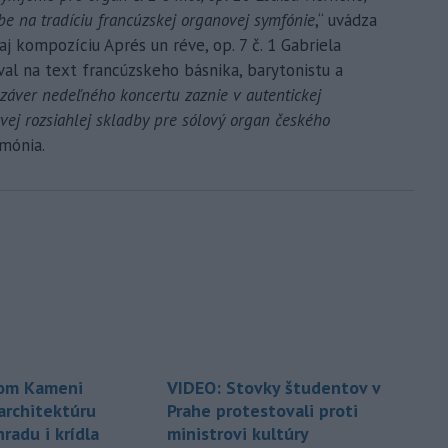
rbe na tradíciu francúzskej organovej symfónie
,“ uvádza
j kompozíciu Aprés un réve, op. 7 č. 1 Gabriela
al na text francúzskeho básnika, barytonistu a
záver nedeľného koncertu zaznie v autentickej
rvej rozsiahlej skladby pre sólový organ českého
rmónia.
om Kameni
VIDEO: Stovky študentov v
architektúru
Prahe protestovali proti
radu i krídla
ministrovi kultúry