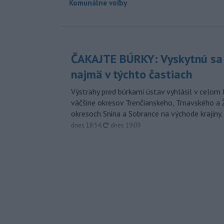
Komunálne voľby
ČAKAJTE BÚRKY: Vyskytnú sa 
najmä v týchto častiach
Výstrahy pred búrkami ústav vyhlásil v celom 
väčšine okresov Trenčianskeho, Trnavského a Ž
okresoch Snina a Sobrance na východe krajiny.
aktualizované
dnes 18:54
,
dnes 19:09