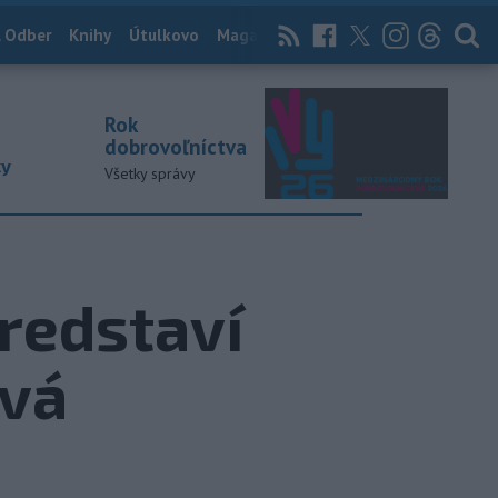
 Odber
Knihy
Útulkovo
Magazín
News Now
Archív
TASR
Rok
dobrovoľníctva
ky
Všetky správy
predstaví
ová