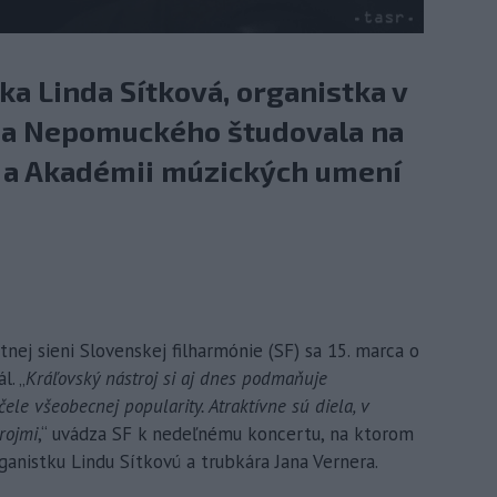
a Linda Sítková, organistka v
ana Nepomuckého študovala na
 a Akadémii múzických umení
tnej sieni Slovenskej filharmónie (SF) sa 15. marca o
l. „
Kráľovský nástroj si aj dnes podmaňuje
ele všeobecnej popularity. Atraktívne sú diela, v
rojmi
,“ uvádza SF k nedeľnému koncertu, na ktorom
ganistku Lindu Sítkovú a trubkára Jana Vernera.