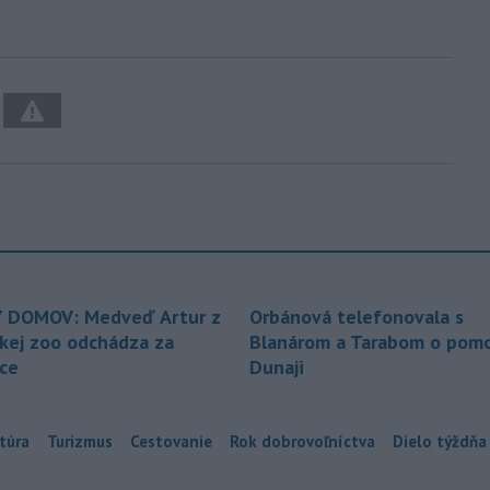
 DOMOV: Medveď Artur z
Orbánová telefonovala s
ckej zoo odchádza za
Blanárom a Tarabom o pomo
ice
Dunaji
túra
Turizmus
Cestovanie
Rok dobrovoľníctva
Dielo týždňa