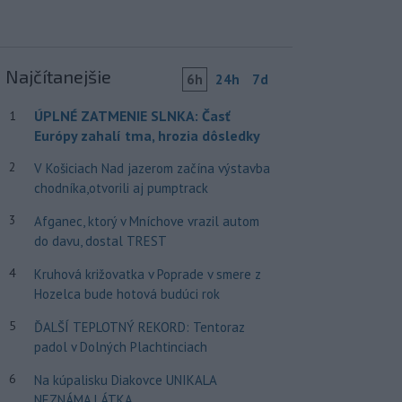
Najčítanejšie
6h
24h
7d
ÚPLNÉ ZATMENIE SLNKA: Časť
1
Európy zahalí tma, hrozia dôsledky
2
V Košiciach Nad jazerom začína výstavba
chodníka,otvorili aj pumptrack
3
Afganec, ktorý v Mníchove vrazil autom
do davu, dostal TREST
4
Kruhová križovatka v Poprade v smere z
Hozelca bude hotová budúci rok
5
ĎALŠÍ TEPLOTNÝ REKORD: Tentoraz
padol v Dolných Plachtinciach
6
Na kúpalisku Diakovce UNIKALA
NEZNÁMA LÁTKA