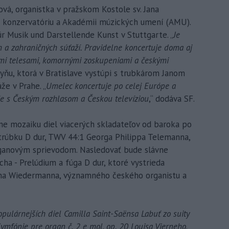
vá, organistka v pražskom Kostole sv. Jana
konzervatóriu a Akadémii múzických umení (AMU).
r Musik und Darstellende Kunst v Stuttgarte. „
Je
a zahraničných súťaží. Pravidelne koncertuje doma aj
ými telesami, komornými zoskupeniami a českými
lkyňu, ktorá v Bratislave vystúpi s trubkárom Janom
e v Prahe. „
Umelec koncertuje po celej Európe a
je s Českým rozhlasom a Českou televíziou
,“ dodáva SF.
e mozaiku diel viacerých skladateľov od baroka po
 trúbku D dur, TWV 44:1 Georga Philippa Telemanna,
organovým sprievodom. Nasledovať bude slávne
ha - Prelúdium a fúga D dur, ktoré vystrieda
ína Wiedermanna, významného českého organistu a
opulárnejších diel Camilla Saint-Saënsa Labuť zo suity
ymfónie pre organ č. 2 e mol, op. 20 Louisa Vierneho,