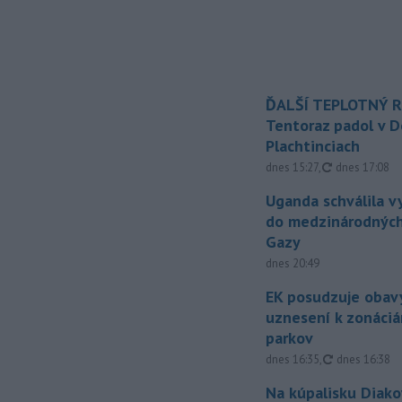
ĎALŠÍ TEPLOTNÝ 
Tentoraz padol v D
Plachtinciach
aktualizovan
dnes 15:27
,
dnes 17:08
Uganda schválila v
do medzinárodných
Gazy
dnes 20:49
EK posudzuje obavy
uznesení k zonáci
parkov
aktualizovan
dnes 16:35
,
dnes 16:38
Na kúpalisku Diak