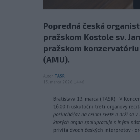
Popredná česká organistk
pražskom Kostole sv. J
pražskom konzervatóriu
(AMU).
Autor
TASR
13. marca 2026 14:46
Bratislava 13. marca (TASR) - V Koncer
16.00 h uskutoční tretí organový recitá
poslucháčov na celom svete a drží sa v č
ktorých organ spolupracuje s inými nást
privíta dvoch českých interpretov - or