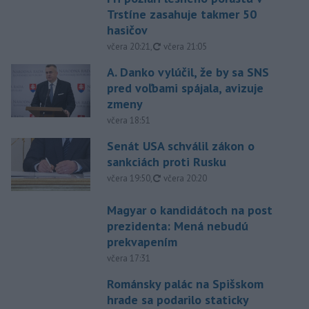
Trstíne zasahuje takmer 50
hasičov
aktualizované
včera 20:21
,
včera 21:05
A. Danko vylúčil, že by sa SNS
pred voľbami spájala, avizuje
zmeny
včera 18:51
Senát USA schválil zákon o
sankciách proti Rusku
aktualizované
včera 19:50
,
včera 20:20
Magyar o kandidátoch na post
prezidenta: Mená nebudú
prekvapením
včera 17:31
Románsky palác na Spišskom
hrade sa podarilo staticky