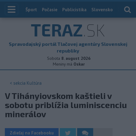
Index
Šport
Počasie
Publicistika
Slovensko
Zahranič
TERAZ
.SK
Spravodajský portál Tlačovej agentúry Slovenskej
republiky
Sobota
8. august 2026
Meniny má
Oskar
< sekcia
Kultúra
V Tihányiovskom kaštieli v
sobotu priblížia luminiscenciu
minerálov
Zdieľaj na Facebooku