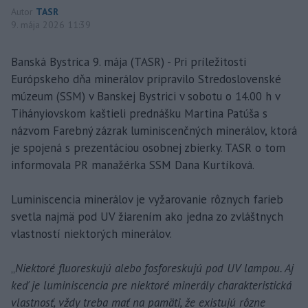
Autor
TASR
9. mája 2026 11:39
Banská Bystrica 9. mája (TASR) - Pri príležitosti
Európskeho dňa minerálov pripravilo Stredoslovenské
múzeum (SSM) v Banskej Bystrici v sobotu o 14.00 h v
Tihányiovskom kaštieli prednášku Martina Patúša s
názvom Farebný zázrak luminiscenčných minerálov, ktorá
je spojená s prezentáciou osobnej zbierky. TASR o tom
informovala PR manažérka SSM Dana Kurtíková.
Luminiscencia minerálov je vyžarovanie rôznych farieb
svetla najmä pod UV žiarením ako jedna zo zvláštnych
vlastností niektorých minerálov.
„
Niektoré fluoreskujú alebo fosforeskujú pod UV lampou. Aj
keď je luminiscencia pre niektoré minerály charakteristická
vlastnosť, vždy treba mať na pamäti, že existujú rôzne