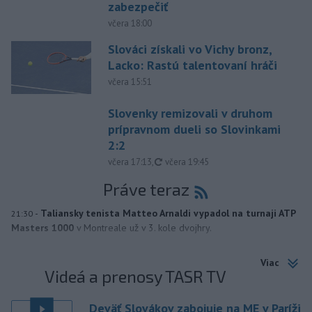
zabezpečiť
včera 18:00
Slováci získali vo Vichy bronz,
Lacko: Rastú talentovaní hráči
včera 15:51
Slovenky remizovali v druhom
prípravnom dueli so Slovinkami
2:2
aktualizované
včera 17:13
,
včera 19:45
Práve teraz
-
Taliansky tenista Matteo Arnaldi vypadol na turnaji ATP
21:30
Masters 1000
v Montreale už v 3. kole dvojhry.
Viac
Videá a prenosy TASR TV
Deväť Slovákov zabojuje na ME v Paríži