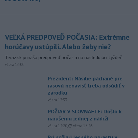
VEĽKÁ PREDPOVEĎ POČASIA: Extrémne
horúčavy ustúpili. Alebo žeby nie?
Teraz.sk prináša predpoveď počasia na nasledujúci týždeň.
včera 16:00
Prezident: Násilie páchané pre
rasovú nenávisť treba odsúdiť v
zárodku
včera 12:33
POŽIAR V SLOVNAFTE: Došlo k
narušeniu jednej z nádrží
aktualizované
včera 14:20
,
včera 15:46
Pri požiari lesného porastu v