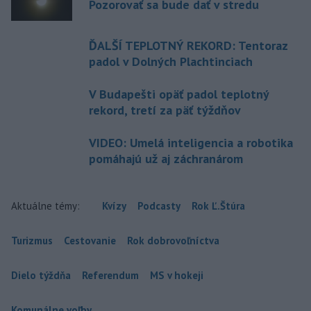
Pozorovať sa bude dať v stredu
ĎALŠÍ TEPLOTNÝ REKORD: Tentoraz
padol v Dolných Plachtinciach
V Budapešti opäť padol teplotný
rekord, tretí za päť týždňov
VIDEO: Umelá inteligencia a robotika
pomáhajú už aj záchranárom
Aktuálne témy:
Kvízy
Podcasty
Rok Ľ.Štúra
Turizmus
Cestovanie
Rok dobrovoľníctva
Dielo týždňa
Referendum
MS v hokeji
Komunálne voľby