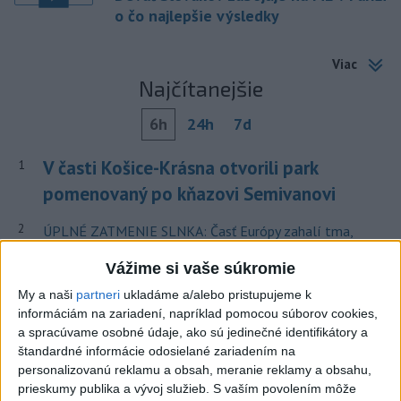
o čo najlepšie výsledky
Viac
Najčítanejšie
6h
24h
7d
V časti Košice-Krásna otvorili park
1
pomenovaný po kňazovi Semivanovi
2
ÚPLNÉ ZATMENIE SLNKA: Časť Európy zahalí tma,
hrozia dôsledky
Vážime si vaše súkromie
3
ČIASTOČNÉ ZATMENIE SLNKA: Pozorovať sa bude dať v
My a naši
partneri
ukladáme a/alebo pristupujeme k
stredu
informáciám na zariadení, napríklad pomocou súborov cookies,
a spracúvame osobné údaje, ako sú jedinečné identifikátory a
4
Obranca Kaša dostal od Žiliny povolenie hľadať si nový
štandardné informácie odosielané zariadením na
klub
personalizovanú reklamu a obsah, meranie reklamy a obsahu,
prieskumy publika a vývoj služieb.
S vaším povolením môže
5
Historik Zajac: Územie Slovenska bolo jadrom poľsko-