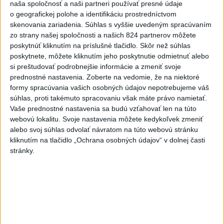
naša spoločnosť a naši partneri používať presné údaje
uhorských vzťahov
o geografickej polohe a identifikáciu prostredníctvom
skenovania zariadenia. Súhlas s vyššie uvedeným spracúvaním
6
Kruhová križovatka v Poprade v smere z Hozelca bude
zo strany našej spoločnosti a našich 824 partnerov môžete
hotová budúci rok
poskytnúť kliknutím na príslušné tlačidlo. Skôr než súhlas
poskytnete, môžete kliknutím jeho poskytnutie odmietnuť alebo
7
VEĽKÁ PREDPOVEĎ POČASIA: Extrémne horúčavy
si preštudovať podrobnejšie informácie a zmeniť svoje
ustúpili. Alebo žeby nie?
prednostné nastavenia.
Zoberte na vedomie, že na niektoré
formy spracúvania vašich osobných údajov nepotrebujeme váš
súhlas, proti takémuto spracovaniu však máte právo namietať.
Najnovšie správy na Teraz.sk
Vaše prednostné nastavenia sa budú vzťahovať len na túto
webovú lokalitu. Svoje nastavenia môžete kedykoľvek zmeniť
Vyhlásenia
alebo svoj súhlas odvolať návratom na túto webovú stránku
Priame prenosy z Národnej rady SR
kliknutím na tlačidlo „Ochrana osobných údajov“ v dolnej časti
stránky.
Politika na sociálnych sieťach
Zobraziť viac
Info