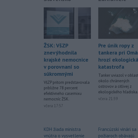
Pre únik ropy z
ŽSK: VšZP
tankera pri Om
znevýhodnila
hrozí ekologick
krajské nemocnice
katastrofa
v porovnaní so
súkromnými
Tanker uviazol v oblast
okolo chránených
VšZP pritom predstavovala
ostrovov a citlivej z
približne 78 percent
ekologického hľadiska
efektívneho casemixu
včera 21:59
nemocníc ŽSK.
včera 17:57
Francúzski vinári sa
KDH žiada ministra
požiaroch obávajú
vnútra o vysvetlenie