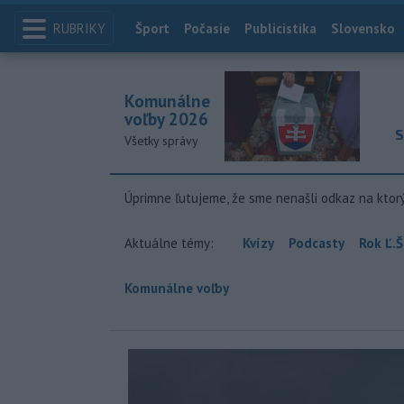
RUBRIKY
Index
Šport
Počasie
Publicistika
Slovensko
Komunálne
voľby 2026
S
Všetky správy
Úprimne ľutujeme, že sme nenašli odkaz na ktor
Aktuálne témy:
Kvízy
Podcasty
Rok Ľ.Š
Komunálne voľby