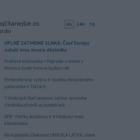
jčítanejšie zo
6h
24h
7d
práv
ÚPLNÉ ZATMENIE SLNKA: Časť Európy
zahalí tma, hrozia dôsledky
Kruhová križovatka v Poprade v smere z
Hozelca bude hotová budúci rok
Prešovský kraj vyzýva k využitiu bezplatného
parkoviska v Tatrách
V Košiciach Nad jazerom začína výstavba
chodníka,otvorili aj pumptrack
DPB: Všetky autobusy a trolejbusy majú
klimatizáciu
Na kúpalisku Diakovce UNIKALA LÁTKA, osem