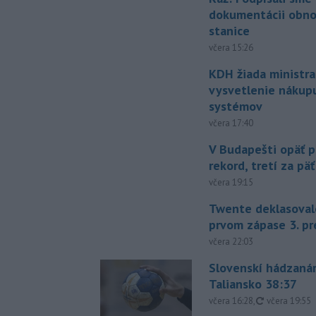
dokumentácii obno
stanice
včera 15:26
KDH žiada ministra
vysvetlenie nákup
systémov
včera 17:40
V Budapešti opäť p
rekord, tretí za pä
včera 19:15
Twente deklasoval
prvom zápase 3. pr
včera 22:03
Slovenskí hádzanár
Taliansko 38:37
aktualizovan
včera 16:28
,
včera 19:55