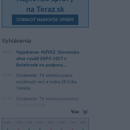
na Teraz.sk
ZOBRAZIŤ NAJNOVŠIE SPRÁVY
Vyhlásenia
Vyjadrenie: MZVEZ: Slovensko
18:12
chce využiť EXPO 2027 v
Belehrade na podporu...
12:26
Oznámenie: TK ministra práce,
sociálnych vecí a rodiny SR Erika
Tomáša
12:11
Oznámenie: TK ministra investícií
Samuela Migaľa
Viac