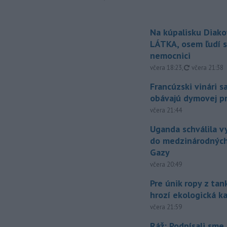
Na kúpalisku Diak
LÁTKA, osem ľudí s
nemocnici
aktualizovan
včera 18:23
,
včera 21:38
Francúzski vinári s
obávajú dymovej pr
včera 21:44
Uganda schválila v
do medzinárodných
Gazy
včera 20:49
Pre únik ropy z ta
hrozí ekologická k
včera 21:59
Ráž: Podpísali sme