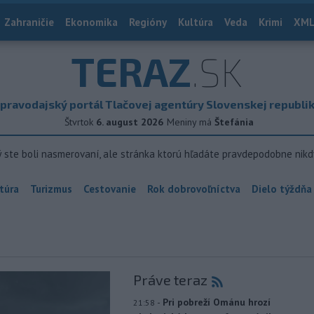
Zahraničie
Ekonomika
Regióny
Kultúra
Veda
Krimi
XML
TERAZ
.SK
pravodajský portál Tlačovej agentúry Slovenskej republi
Štvrtok
6. august 2026
Meniny má
Štefánia
ý ste boli nasmerovaní, ale stránka ktorú hľadáte pravdepodobne nikd
túra
Turizmus
Cestovanie
Rok dobrovoľníctva
Dielo týždňa
Práve teraz
-
Pri pobreží Ománu hrozí
21:58