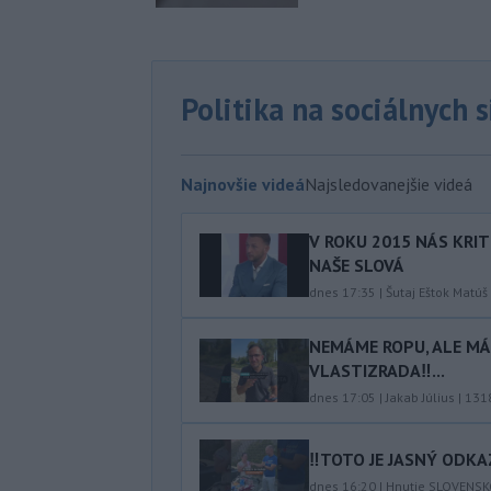
Politika na sociálnych 
Najnovšie videá
Najsledovanejšie videá
V ROKU 2015 NÁS KRIT
NAŠE SLOVÁ
dnes 17:35
|
Šutaj Eštok Matúš
NEMÁME ROPU, ALE MÁM
VLASTIZRADA‼️...
dnes 17:05
|
Jakab Július
|
131
‼️TOTO JE JASNÝ ODKAZ
dnes 16:20
|
Hnutie SLOVENS