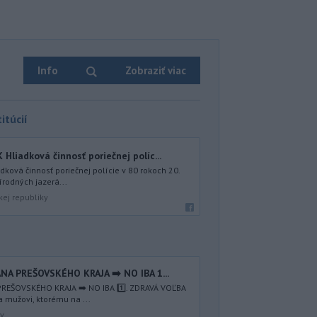
Info
Zobraziť viac
itúcií
iadková činnosť poriečnej políc...
ová činnosť poriečnej polície v 80 rokoch 20.
írodných jazerá...
kej republiky
NA PREŠOVSKÉHO KRAJA ➡️ NO IBA 1️...
REŠOVSKÉHO KRAJA ➡️ NO IBA 1️⃣. ZDRAVÁ VOĽBA
a mužovi, ktorému na ...
av