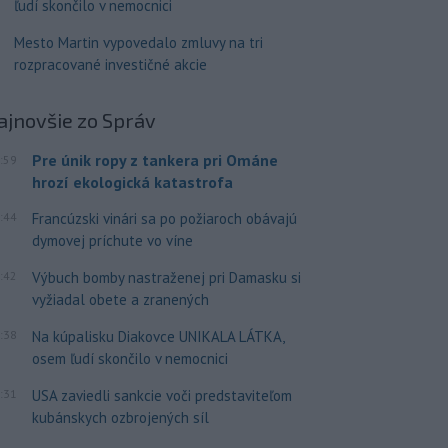
ľudí skončilo v nemocnici
Mesto Martin vypovedalo zmluvy na tri
rozpracované investičné akcie
ajnovšie
zo Správ
Pre únik ropy z tankera pri Ománe
:59
hrozí ekologická katastrofa
:44
Francúzski vinári sa po požiaroch obávajú
dymovej príchute vo víne
:42
Výbuch bomby nastraženej pri Damasku si
vyžiadal obete a zranených
:38
Na kúpalisku Diakovce UNIKALA LÁTKA,
osem ľudí skončilo v nemocnici
:31
USA zaviedli sankcie voči predstaviteľom
kubánskych ozbrojených síl