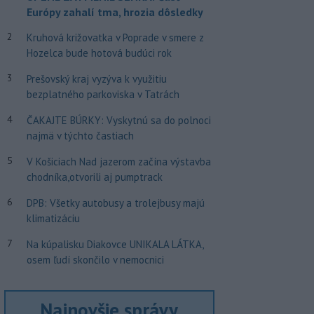
Európy zahalí tma, hrozia dôsledky
2
Kruhová križovatka v Poprade v smere z
Hozelca bude hotová budúci rok
3
Prešovský kraj vyzýva k využitiu
bezplatného parkoviska v Tatrách
4
ČAKAJTE BÚRKY: Vyskytnú sa do polnoci
najmä v týchto častiach
5
V Košiciach Nad jazerom začína výstavba
chodníka,otvorili aj pumptrack
6
DPB: Všetky autobusy a trolejbusy majú
klimatizáciu
7
Na kúpalisku Diakovce UNIKALA LÁTKA,
osem ľudí skončilo v nemocnici
Najnovšie správy