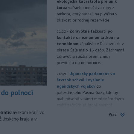
ekologická katastrofa pre únik
čoraz
väčšieho množstva ropy z
tankera, ktorý narazil na plytčinu v
blízkosti prírodnej rezervácie.
-
Zdravotné ťažkosti po
21:22
kontakte s neznámou látkou na
termálnom
kúpalisku v Diakovciach v
okrese Šaľa malo 16 osôb. Záchranná
zdravotná služba osem z nich
previezla do nemocnice.
-
Ugandský parlament vo
20:49
štvrtok schválil vyslanie
ugandských vojakov
do
do polnoci
palestínskeho Pásma Gazy, kde by
mali pôsobiť v rámci medzinárodných
stabilizačných síl, ktoré navrhol
americký prezident Donald Trump.
Bratislavskom kraji, vo
Viac
ilinského kraja a v
-
Anglická futbalová asociácia
20:07
(FA) stiahla svoju podporu