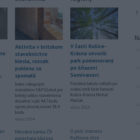
7
N
V časti Košice-
Aktivita v britskom
21
áne
Krásna otvorili
stavebníctve
á
park pomenovaný
klesla, rozsah
po kňazovi
poklesu sa
21
Semivanovi
spomalil
i
Pamätnú tabuľu odhalil po
Index nákupných
21
svätej omši farár farnosti
manažérov S&P Global pre
.
Košice-Krásna Michal
britský sektor stavebníctva
Marčák.
dosiahol v júli 44,7 bodu
21
oproti júnovej úrovni 38,4
včera 20:16
bodu.
včera 19:54
21
 po
O post starostu
Národná banka ČR
Ružinova chce
ponechala kľúčovú