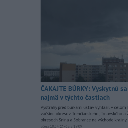
ČAKAJTE BÚRKY: Vyskytnú sa 
najmä v týchto častiach
Výstrahy pred búrkami ústav vyhlásil v celom 
väčšine okresov Trenčianskeho, Trnavského a Ž
okresoch Snina a Sobrance na východe krajiny.
aktualizované
včera 18:54
,
včera 19:09