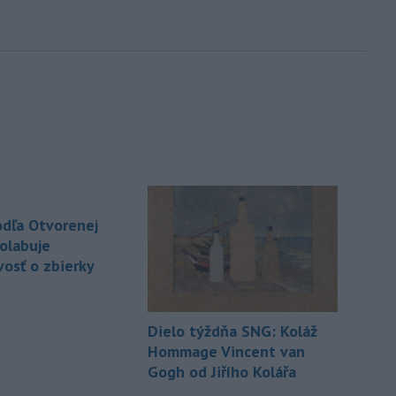
dľa Otvorenej
kolabuje
vosť o zbierky
Dielo týždňa SNG: Koláž
Hommage Vincent van
Gogh od Jiřího Kolářa