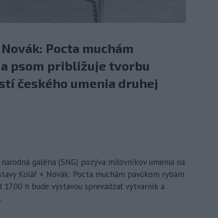
+ Novák: Pocta muchám
 psom približuje tvorbu
stí českého umenia druhej
á národná galéria (SNG) pozýva milovníkov umenia na
ýstavy Kolář + Novák: Pocta muchám pavúkom rybám
 17.00 h bude výstavou sprevádzať výtvarník a
.