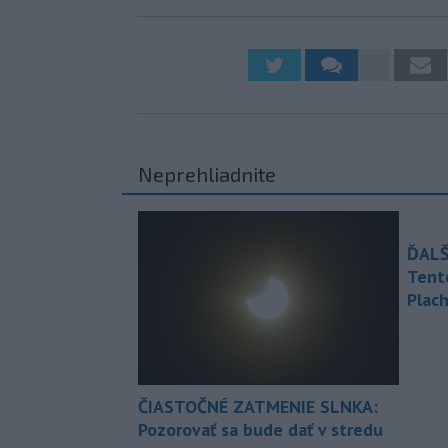
Neprehliadnite
ĎALŠ
Tent
Plach
ČIASTOČNÉ ZATMENIE SLNKA:
Pozorovať sa bude dať v stredu