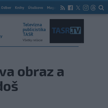
 Odber
Knihy
Útulkovo
Magazín
News Now
Archív
TASR
Televízna
publicistika
TASR
ky
Všetky relácie
va obraz a
doš