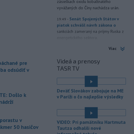
zásielkach oxidu kobaltnatého
vyvážaných do Číny nachádza urán.
-
Senát Spojených štátov v
19:49
piatok schválil návrh zákona o
sankciách zameraný na príjmy Ruska z
energetického sektora.
Viac
-
Slovenská polícia prispela k
16:08
objasneniu prípadu prevádzačstva,
Videá a prenosy
ktorý sa podarilo ukončiť
 páchané pre
TASR TV
právoplatným odsúdením páchateľa v
eba odsúdiť v
Maďarsku.
-
Piatkový požiar v
15:21
Deväť Slovákov zabojuje na ME
bratislavskej rafinérii Slovnaft je
E: Došlo k
v Paríži o čo najlepšie výsledky
pod kontrolou.
Príčina jeho vzniku
nádrží
bude predmetom vyšetrovania. Pre
é
TASR to potvrdil hovorca rafinérie
Anton Molnár.
 porastu v
VIDEO: Pri pamätníku Hartmuta
akmer 50 hasičov
-
Ministerstvo kultúry (MK) SR
Tautza odhalili nové
15:17
upraví verziu opatrenia o
é