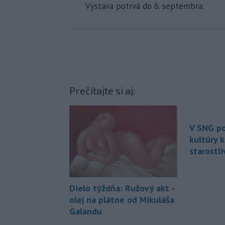
Výstava potrvá do 6. septembra.
Prečítajte si aj:
V SNG po
kultúry 
starostli
Dielo týždňa: Ružový akt -
olej na plátne od Mikuláša
Galandu