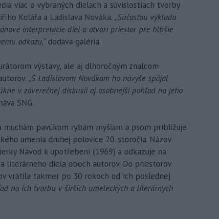
dia viac o vybraných dielach a súvislostiach tvorby
iřího Kolářa a Ladislava Nováka.
„Súčasťou výkladu
ánové interpretácie diel a otvorí priestor pre hlbšie
rnemu odkazu,“
dodáva galéria.
kurátorom výstavy, ale aj dlhoročným znalcom
autorov.
„S Ladislavom Novákom ho navyše spájal
úkne v záverečnej diskusii aj osobnejší pohľad na jeho
áva SNG.
cta muchám pavúkom rybám myšiam a psom približuje
kého umenia druhej polovice 20. storočia. Názov
bierky Návod k upotřebení (1969) a odkazuje na
a literárneho diela oboch autorov. Do priestorov
ov vrátila takmer po 30 rokoch od ich poslednej
ad na ich tvorbu v širších umeleckých a literárnych