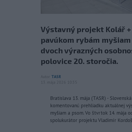
Výstavný projekt Kolář 
pavúkom rybám myšiam a
dvoch výrazných osobno
polovice 20. storočia.
Autor
TASR
13. mája 2026 10:35
Bratislava 13. mája (TASR) - Slovensk
komentovanú prehliadku aktuálnej v
myšiam a psom. Vo štvrtok 14. mája od
spolukurátor projektu Vladimír Kordoš