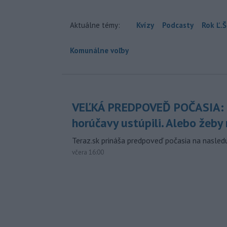
Aktuálne témy:
Kvízy
Podcasty
Rok Ľ.Š
Komunálne voľby
VEĽKÁ PREDPOVEĎ POČASIA:
horúčavy ustúpili. Alebo žeby 
Teraz.sk prináša predpoveď počasia na nasledu
včera 16:00