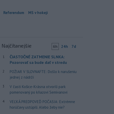
Referendum
MS v hokeji
Najčítanejšie
6h
24h
7d
ČIASTOČNÉ ZATMENIE SLNKA:
1
Pozorovať sa bude dať v stredu
2
POŽIAR V SLOVNAFTE: Došlo k narušeniu
jednej z nádrží
3
V časti Košice-Krásna otvorili park
pomenovaný po kňazovi Semivanovi
4
VEĽKÁ PREDPOVEĎ POČASIA: Extrémne
horúčavy ustúpili. Alebo žeby nie?