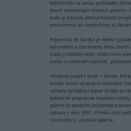
Návštevníci sa počas prehliadky dozve
dvoch významných českých autorov - J
bude aj diskusia, ktorá presiahne prvopl
porozumenie ich umeleckému aj literá
Pripomína, že Kordoš je nielen spolu
výtvarného a literárneho diela oboch 
blízky priateľský vzťah, vďaka čomu pon
tvorbu a umelecké myslenie,“
poznamen
Výstavný projekt Kolář + Novák: Po
tvorbu dvoch výrazných osobností čes
výstavy vychádza z básne Kolářa zo z
jedinečné prepojenie vizuálnej tvorby 
galérie sa spoločná prezentácia autor
výstavy v roku 1997.
„Prináša nový pohľ
súvislostiach,“
uzatvára galéria.