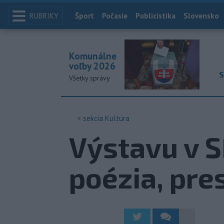
RUBRIKY
Index
Šport
Počasie
Publicistika
Slovensko
Komunálne
voľby 2026
S
Všetky správy
< sekcia
Kultúra
Výstavu v S
poézia, pre