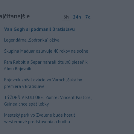
ajčítanejšie
6h
24h
7d
Van Gogh si podmanil Bratislavu
Legendárna „Šodronka“ ožíva
Skupina Maduar oslavuje 40 rokov na scéne
Pam Rabbit a Separ nahrali titulnú pieseň k
filmu Bojovník
Bojovník zožal ovácie vo Varoch, čaká ho
premiéra v Bratislave
TÝŽDEŇ V KULTÚRE: Zomrel Vincent Pastore,
Guinea chce späť lebky
Mestský park vo Zvolene bude hostiť
westernové predstavenia a hudbu