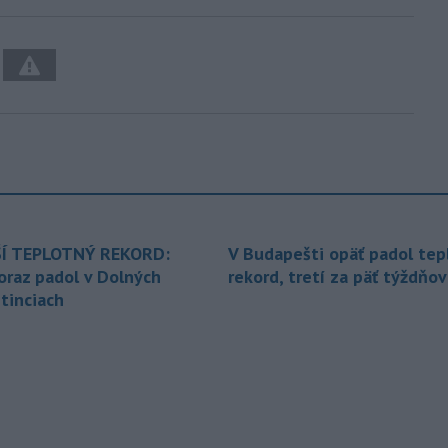
Í TEPLOTNÝ REKORD:
V Budapešti opäť padol tep
oraz padol v Dolných
rekord, tretí za päť týždňov
tinciach