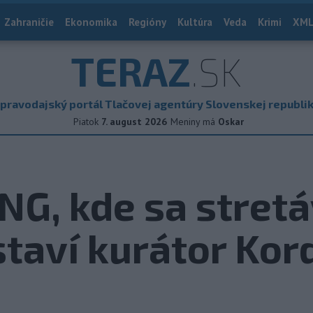
Zahraničie
Ekonomika
Regióny
Kultúra
Veda
Krimi
XML
TERAZ
.SK
pravodajský portál Tlačovej agentúry Slovenskej republi
Piatok
7. august 2026
Meniny má
Oskar
NG, kde sa stretá
staví kurátor Kor