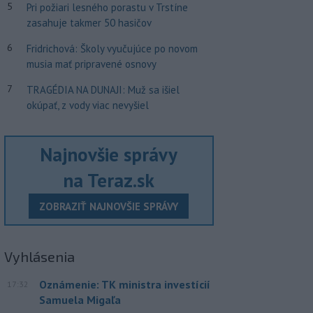
5
Pri požiari lesného porastu v Trstíne
zasahuje takmer 50 hasičov
6
Fridrichová: Školy vyučujúce po novom
musia mať pripravené osnovy
7
TRAGÉDIA NA DUNAJI: Muž sa išiel
okúpať, z vody viac nevyšiel
Najnovšie správy
na Teraz.sk
ZOBRAZIŤ NAJNOVŠIE SPRÁVY
Vyhlásenia
Oznámenie: TK ministra investícií
17:32
Samuela Migaľa