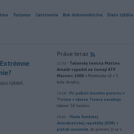
túra
Turizmus
Cestovanie
Rok dobrovoľníctva
Dielo týždňa
Práve teraz
 Extrémne
-
Taliansky tenista Matteo
21:30
Arnaldi vypadol na turnaji ATP
nie?
Masters 1000
v Montreale už v 3.
kole dvojhry.
júci týždeň.
-
Pri požiari lesného porastu v
20:18
Trstíne v okrese Trnava zasahuje
takmer 50 hasičov.
-
Vláda Konžskej
20:01
demokratickej republiky (KDR) v
piatok oznámila,
že preverí, či sa v