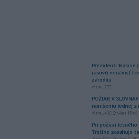
Prezident: Násilie
rasovú nenávisť tr
zárodku
včera 12:33
POŽIAR V SLOVNAFT
narušeniu jednej z 
aktualizovan
včera 14:20
,
včera 15:46
Pri požiari lesného
Trstíne zasahuje t
aktualizovan