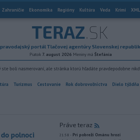
Zahraničie
Ekonomika
Regióny
Kultúra
Veda
Krimi
XML
TERAZ
.SK
pravodajský portál Tlačovej agentúry Slovenskej republi
Piatok
7. august 2026
Meniny má
Štefánia
ý ste boli nasmerovaní, ale stránka ktorú hľadáte pravdepodobne nikd
túra
Turizmus
Cestovanie
Rok dobrovoľníctva
Dielo týždňa
Práve teraz
do polnoci
-
Pri pobreží Ománu hrozí
21:58