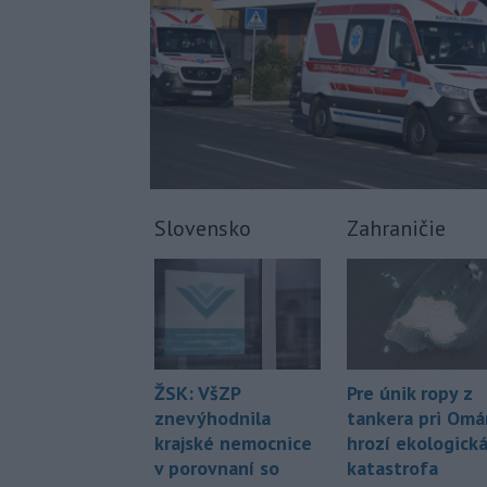
Slovensko
Zahraničie
Pre únik ropy z
ŽSK: VšZP
tankera pri Om
znevýhodnila
hrozí ekologick
krajské nemocnice
katastrofa
v porovnaní so