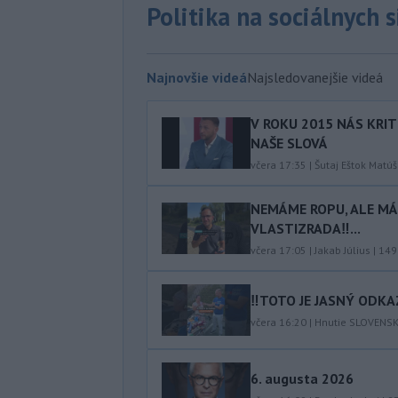
Politika na sociálnych 
Najnovšie videá
Najsledovanejšie videá
V ROKU 2015 NÁS KRIT
NAŠE SLOVÁ
včera 17:35
|
Šutaj Eštok Matúš
NEMÁME ROPU, ALE MÁM
VLASTIZRADA‼️...
včera 17:05
|
Jakab Július
|
149
‼️TOTO JE JASNÝ ODKAZ
včera 16:20
|
Hnutie SLOVENS
6. augusta 2026