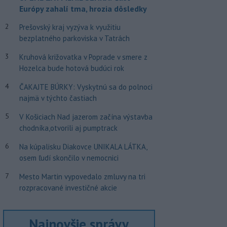
Európy zahalí tma, hrozia dôsledky
2
Prešovský kraj vyzýva k využitiu
bezplatného parkoviska v Tatrách
3
Kruhová križovatka v Poprade v smere z
Hozelca bude hotová budúci rok
4
ČAKAJTE BÚRKY: Vyskytnú sa do polnoci
najmä v týchto častiach
5
V Košiciach Nad jazerom začína výstavba
chodníka,otvorili aj pumptrack
6
Na kúpalisku Diakovce UNIKALA LÁTKA,
osem ľudí skončilo v nemocnici
7
Mesto Martin vypovedalo zmluvy na tri
rozpracované investičné akcie
Najnovšie správy