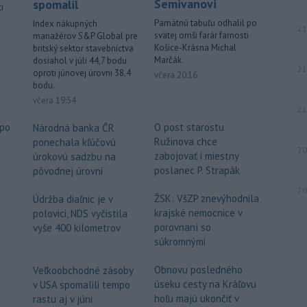
Semivanovi
spomalil
i
Pamätnú tabuľu odhalil po
Index nákupných
21
svätej omši farár farnosti
manažérov S&P Global pre
.
Košice-Krásna Michal
britský sektor stavebníctva
Marčák.
dosiahol v júli 44,7 bodu
21
oproti júnovej úrovni 38,4
včera 20:16
bodu.
včera 19:54
21
 po
O post starostu
Národná banka ČR
Ružinova chce
ponechala kľúčovú
20
o
zabojovať i miestny
úrokovú sadzbu na
poslanec P. Strapák
pôvodnej úrovni
20
ŽSK: VšZP znevýhodnila
Údržba diaľnic je v
krajské nemocnice v
polovici, NDS vyčistila
porovnaní so
vyše 400 kilometrov
súkromnými
e
Obnovu posledného
Veľkoobchodné zásoby
úseku cesty na Kráľovu
v USA spomalili tempo
hoľu majú ukončiť v
rastu aj v júni