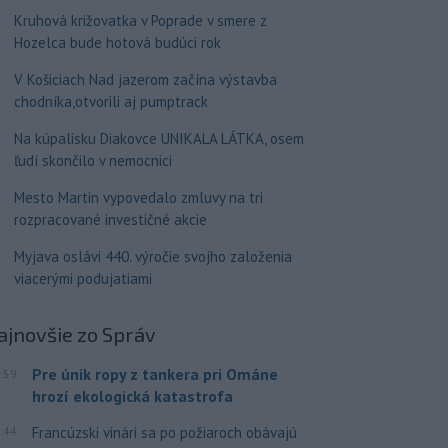
Kruhová križovatka v Poprade v smere z
Hozelca bude hotová budúci rok
V Košiciach Nad jazerom začína výstavba
chodníka,otvorili aj pumptrack
Na kúpalisku Diakovce UNIKALA LÁTKA, osem
ľudí skončilo v nemocnici
Mesto Martin vypovedalo zmluvy na tri
rozpracované investičné akcie
Myjava oslávi 440. výročie svojho založenia
viacerými podujatiami
ajnovšie
zo Správ
Pre únik ropy z tankera pri Ománe
:59
hrozí ekologická katastrofa
:44
Francúzski vinári sa po požiaroch obávajú