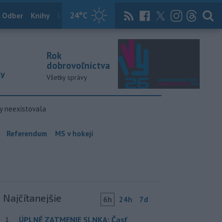
24
°C
 Odber
Knihy
Útulkovo
Magazín
News Now
Archív
TASR
Rok
dobrovoľníctva
ky
Všetky správy
y neexistovala
Referendum
MS v hokeji
Najčítanejšie
6h
24h
7d
ÚPLNÉ ZATMENIE SLNKA: Časť
1