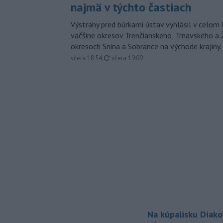
najmä v týchto častiach
Výstrahy pred búrkami ústav vyhlásil v celom 
väčšine okresov Trenčianskeho, Trnavského a Ž
okresoch Snina a Sobrance na východe krajiny.
aktualizované
včera 18:54
,
včera 19:09
Na kúpalisku Diak