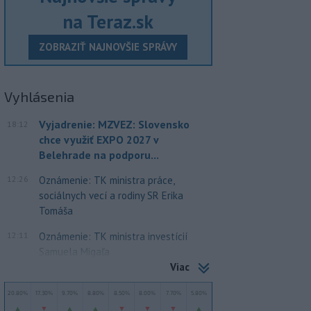
na Teraz.sk
ZOBRAZIŤ NAJNOVŠIE SPRÁVY
Vyhlásenia
Vyjadrenie: MZVEZ: Slovensko
18:12
chce využiť EXPO 2027 v
Belehrade na podporu...
12:26
Oznámenie: TK ministra práce,
sociálnych vecí a rodiny SR Erika
Tomáša
12:11
Oznámenie: TK ministra investícií
Samuela Migaľa
Viac