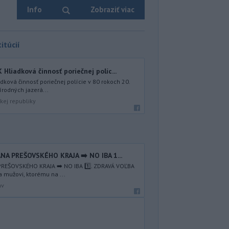
Info
Zobraziť viac
itúcií
iadková činnosť poriečnej políc...
ová činnosť poriečnej polície v 80 rokoch 20.
írodných jazerá...
kej republiky
NA PREŠOVSKÉHO KRAJA ➡️ NO IBA 1️...
REŠOVSKÉHO KRAJA ➡️ NO IBA 1️⃣. ZDRAVÁ VOĽBA
a mužovi, ktorému na ...
av