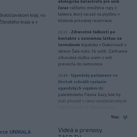
ekologická katastrofa pre únik
čoraz
väčšieho množstva ropy z
tankera, ktorý narazil na plytčinu v
Bratislavskom kraji, vo
blízkosti prírodnej rezervácie.
ilinského kraja a v
-
Zdravotné ťažkosti po
21:22
kontakte s neznámou látkou na
termálnom
kúpalisku v Diakovciach v
okrese Šaľa malo 16 osôb. Záchranná
zdravotná služba osem z nich
previezla do nemocnice.
-
Ugandský parlament vo
20:49
štvrtok schválil vyslanie
ugandských vojakov
do
palestínskeho Pásma Gazy, kde by
mali pôsobiť v rámci medzinárodných
stabilizačných síl, ktoré navrhol
americký prezident Donald Trump.
Viac
-
Anglická futbalová asociácia
20:07
Videá a prenosy
ovce UNIKALA
(FA) stiahla svoju podporu