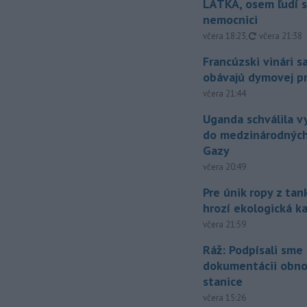
LÁTKA, osem ľudí s
nemocnici
aktualizovan
včera 18:23
,
včera 21:38
Francúzski vinári s
obávajú dymovej pr
včera 21:44
Uganda schválila v
do medzinárodných
Gazy
včera 20:49
Pre únik ropy z ta
hrozí ekologická k
včera 21:59
Ráž: Podpísali sme
dokumentácii obno
stanice
včera 15:26