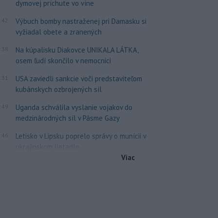
dymovej príchute vo víne
:42
Výbuch bomby nastraženej pri Damasku si
vyžiadal obete a zranených
:38
Na kúpalisku Diakovce UNIKALA LÁTKA,
osem ľudí skončilo v nemocnici
:31
USA zaviedli sankcie voči predstaviteľom
kubánskych ozbrojených síl
:49
Uganda schválila vyslanie vojakov do
medzinárodných síl v Pásme Gazy
:46
Letisko v Lipsku poprelo správy o munícii v
ukrajinskom lietadle
Viac