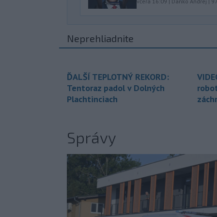
včera 16:09
|
Danko Andrej
|
9
Neprehliadnite
ĎALŠÍ TEPLOTNÝ REKORD:
VIDE
Tentoraz padol v Dolných
robo
Plachtinciach
zách
Správy