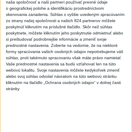
kamerových systémov
naša spoločnosť a naši partneri používať presné údaje
včera 17:40
o geografickej polohe a identifikáciu prostredníctvom
skenovania zariadenia. Súhlas s vyššie uvedeným spracúvaním
V Budapešti opäť padol
zo strany našej spoločnosti a našich 824 partnerov môžete
teplotný rekord, tretí za päť
poskytnúť kliknutím na príslušné tlačidlo. Skôr než súhlas
týždňov
poskytnete, môžete kliknutím jeho poskytnutie odmietnuť alebo
včera 19:15
si preštudovať podrobnejšie informácie a zmeniť svoje
prednostné nastavenia.
Zoberte na vedomie, že na niektoré
Twente deklasovalo DAC 6:0 v
formy spracúvania vašich osobných údajov nepotrebujeme váš
prvom zápase 3. predkola
súhlas, proti takémuto spracovaniu však máte právo namietať.
včera 22:03
Vaše prednostné nastavenia sa budú vzťahovať len na túto
webovú lokalitu. Svoje nastavenia môžete kedykoľvek zmeniť
Slovenskí hádzanári zdolali
alebo svoj súhlas odvolať návratom na túto webovú stránku
kliknutím na tlačidlo „Ochrana osobných údajov“ v dolnej časti
Taliansko 38:37
stránky.
aktualizované
včera 16:28
,
včera 19:55
Práve teraz
-
Pri pobreží Ománu hrozí ekologická katastrofa pre únik
21:58
čoraz
väčšieho množstva ropy z tankera, ktorý narazil na plytčinu v
blízkosti prírodnej rezervácie.