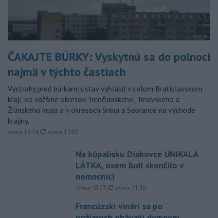
ČAKAJTE BÚRKY: Vyskytnú sa do polnoci
najmä v týchto častiach
Výstrahy pred búrkami ústav vyhlásil v celom Bratislavskom
kraji, vo väčšine okresov Trenčianskeho, Trnavského a
Žilinského kraja a v okresoch Snina a Sobrance na východe
krajiny.
aktualizované
včera 18:54
,
včera 19:09
Na kúpalisku Diakovce UNIKALA
LÁTKA, osem ľudí skončilo v
nemocnici
aktualizované
včera 18:23
,
včera 21:38
Francúzski vinári sa po
požiaroch obávajú dymovej