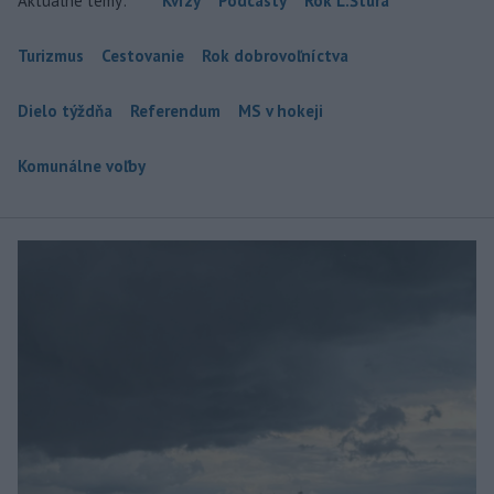
Aktuálne témy:
Kvízy
Podcasty
Rok Ľ.Štúra
Turizmus
Cestovanie
Rok dobrovoľníctva
Dielo týždňa
Referendum
MS v hokeji
Komunálne voľby