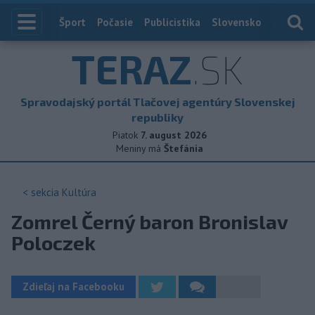
Index
Šport
Počasie
Publicistika
Slovensko
Zahranič
TERAZ
.SK
Spravodajský portál Tlačovej agentúry Slovenskej
republiky
Piatok
7. august 2026
Meniny má
Štefánia
< sekcia
Kultúra
Zomrel Černý baron Bronislav
Poloczek
Zdieľaj na Facebooku