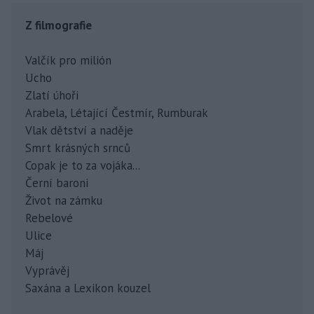
Z filmografie
Valčík pro milión
Ucho
Zlatí úhoři
Arabela, Létající Čestmír, Rumburak
Vlak dětství a naděje
Smrt krásných srnců
Copak je to za vojáka...
Černí baroni
Život na zámku
Rebelové
Ulice
Máj
Vyprávěj
Saxána a Lexikon kouzel