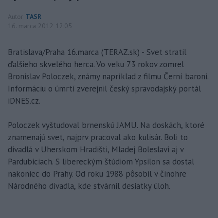
Autor
TASR
16. marca 2012 12:05
Bratislava/Praha 16.marca (TERAZ.sk) - Svet stratil
ďalšieho skvelého herca. Vo veku 73 rokov zomrel
Bronislav Poloczek, známy napríklad z filmu Černí baroni.
Informáciu o úmrtí zverejnil český spravodajský portál
iDNES.cz.
Poloczek vyštudoval brnenskú JAMU. Na doskách, ktoré
znamenajú svet, najprv pracoval ako kulisár. Boli to
divadlá v Uherskom Hradišti, Mladej Boleslavi aj v
Pardubiciach. S libereckým štúdiom Ypsilon sa dostal
nakoniec do Prahy. Od roku 1988 pôsobil v činohre
Národného divadla, kde stvárnil desiatky úloh.