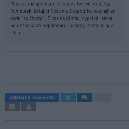
Polczek má aj bohatú seriálovú tvorbu: Arabela,
Rumburak, Létající Čestmír. Dospelí ho poznajú zo
série "zo života" - Život na zámku, Vyprávěj. Nova
ho obsadila do populárnej Hospody. Zahral si aj v
Ulici.
Zdieľaj na Facebooku