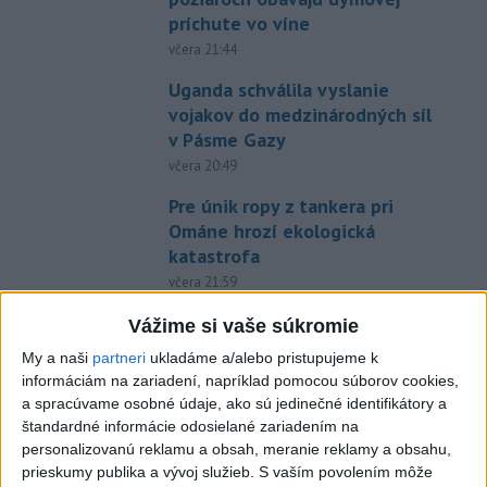
príchute vo víne
včera 21:44
Uganda schválila vyslanie
vojakov do medzinárodných síl
v Pásme Gazy
včera 20:49
Pre únik ropy z tankera pri
Ománe hrozí ekologická
katastrofa
včera 21:59
Ráž: Podpísali sme zmluvu k
Vážime si vaše súkromie
dokumentácii obnovy hlavnej
My a naši
partneri
ukladáme a/alebo pristupujeme k
stanice
informáciám na zariadení, napríklad pomocou súborov cookies,
včera 15:26
a spracúvame osobné údaje, ako sú jedinečné identifikátory a
štandardné informácie odosielané zariadením na
KDH žiada ministra vnútra o
personalizovanú reklamu a obsah, meranie reklamy a obsahu,
vysvetlenie nákupu
prieskumy publika a vývoj služieb.
S vaším povolením môže