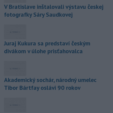
V Bratislave inštalovali výstavu českej
fotografky Sáry Saudkovej
Juraj Kukura sa predstaví českým
divákom v úlohe prisťahovalca
Akademický sochár, národný umelec
Tibor Bártfay oslávi 90 rokov