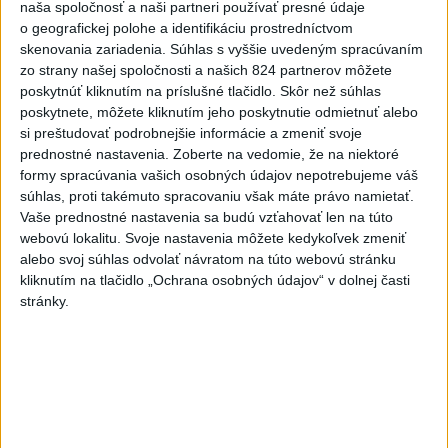
naša spoločnosť a naši partneri používať presné údaje
o geografickej polohe a identifikáciu prostredníctvom
skenovania zariadenia. Súhlas s vyššie uvedeným spracúvaním
Hviezda svetového filmu Marlene
zo strany našej spoločnosti a našich 824 partnerov môžete
poskytnúť kliknutím na príslušné tlačidlo. Skôr než súhlas
Dietrichová zomrela pred 20 rokmi
poskytnete, môžete kliknutím jeho poskytnutie odmietnuť alebo
si preštudovať podrobnejšie informácie a zmeniť svoje
prednostné nastavenia.
Zoberte na vedomie, že na niektoré
formy spracúvania vašich osobných údajov nepotrebujeme váš
súhlas, proti takémuto spracovaniu však máte právo namietať.
Dorota Nvotová vydáva po štyroch
Vaše prednostné nastavenia sa budú vzťahovať len na túto
webovú lokalitu. Svoje nastavenia môžete kedykoľvek zmeniť
rokoch nový album Just!
alebo svoj súhlas odvolať návratom na túto webovú stránku
kliknutím na tlačidlo „Ochrana osobných údajov“ v dolnej časti
stránky.
Kubalov Zbojník Jurko má 35 rokov, ešte
stále baví filmových fanúšikov