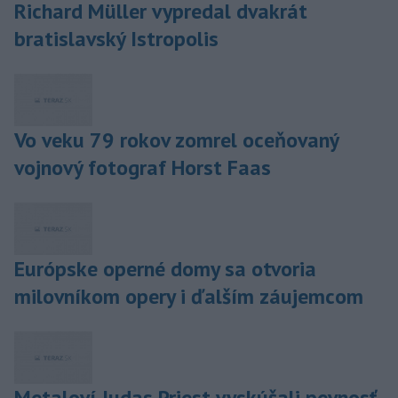
Richard Müller vypredal dvakrát
bratislavský Istropolis
Vo veku 79 rokov zomrel oceňovaný
vojnový fotograf Horst Faas
Európske operné domy sa otvoria
milovníkom opery i ďalším záujemcom
Metaloví Judas Priest vyskúšali pevnosť