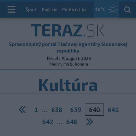
18
°C
Index
Šport
Počasie
Publicistika
Slovensko
Zahranič
TERAZ
.SK
Spravodajský portál Tlačovej agentúry Slovenskej
republiky
Nedela
9. august 2026
Meniny má
Ľubomíra
Kultúra
1
…
638
639
640
641
Previous
642
…
648
Next