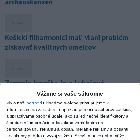
archeoskanzen
Košickí filharmonici mali vlani problém
získavať kvalitných umelcov
Zomrela herečka Jela Lukešová
Vážime si vaše súkromie
My a naši
partneri
ukladáme a/alebo pristupujeme k
informáciám na zariadení, napríklad pomocou súborov cookies,
Vo veku nedožitých 87 rokov zomrel
a spracúvame osobné údaje, ako sú jedinečné identifikátory a
štandardné informácie odosielané zariadením na
kameraman Tibor Biath
personalizovanú reklamu a obsah, meranie reklamy a obsahu,
prieskumy publika a vývoj služieb.
S vaším povolením môže