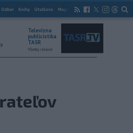
 Odber
Knihy
Útulkovo
Magazín
News Now
Archív
TASR
Televízna
publicistika
TASR
ky
Všetky relácie
erateľov