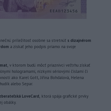
inečnú príležitosť osobne sa stretnúť
s dizajnérom
erdom
a získať jeho podpis priamo na svoje
omat,
v ktorom budú môcť priaznivci veľtrhu získať
lnymi hologramami, nízkymi sériovými číslami či
ostí ako Karel Gott, Jiřina Bohdalová, Helena
hudík alebo Separ.
zberateľská LoveCard,
ktorá spája grafické prvky
j obálky.