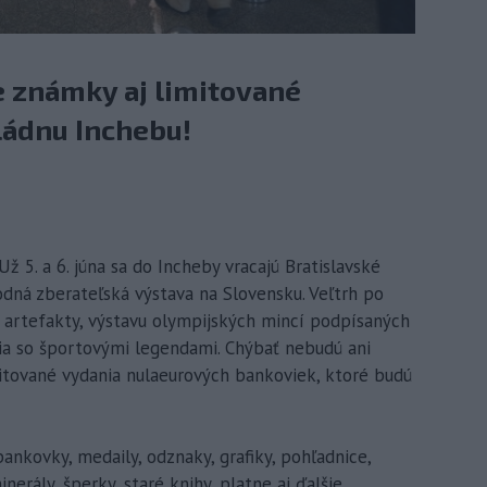
e známky aj limitované
ládnu Inchebu!
Už 5. a 6. júna sa do Incheby vracajú Bratislavské
dná zberateľská výstava na Slovensku. Veľtrh po
é artefakty, výstavu olympijských mincí podpísaných
tia so športovými legendami. Chýbať nebudú ani
mitované vydania nulaeurových bankoviek, ktoré budú
ankovky, medaily, odznaky, grafiky, pohľadnice,
nerály, šperky, staré knihy, platne aj ďalšie