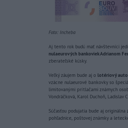
Foto: Incheba
Aj tento rok budú mať návštevníci jed
nulaeurových bankoviek Adrianom F
zberateľské kúsky.
Veľký záujem bude aj o
lotériový aut
vzácne nulaeurové bankovky so špeciá
limitovanými prítlačami známych osobn
Vondráčková, Karol Duchoň, Ladislav C
Súčasťou podujatia bude aj originálna
pohľadnice, poštovej známky a letecke