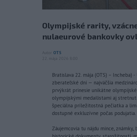
Olympijské rarity, vzácn
nulaeurové bankovky ov
Autor
OTS
22. mája 2026 8:00
Bratislava 22. mája (OTS) – Incheba) - 
zberateľské dni — najväčšia medzináro
prvýkrát prinesie unikátne olympijsk
olympijskými medailistami aj stretnu
špeciálna príležitostná pečiatka a li
dostupné exkluzívne počas podujatia.
Záujemcovia tu nájdu mince, známky, b
historické dokumenty, starožitnosti, mi