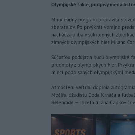
Olympijské fakle, podpisy medailisto
Mimoriadny program pripravila Slove
zberateľov. Po prvýkrát verejne preds
nachádzajú iba v súkromných zbierkac
zimných olympijských hier Milano Cort
Súčasťou podujatia budú olympijské fak
predmety z olympijských hier. Prvýkrá
mincí podpísaných olympijskými medai
Atmosféru veľtrhu doplnia autogramiá
Mečířa, džudistu Doda Krnáča a futbal
Belehrade — Jozefa a Jána Čapkovičovc