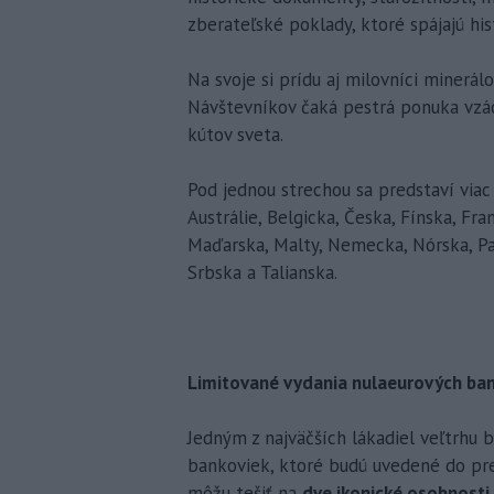
zberateľské poklady, ktoré spájajú his
Na svoje si prídu aj milovníci minerál
Návštevníkov čaká pestrá ponuka vzá
kútov sveta.
Pod jednou strechou sa predstaví via
Austrálie, Belgicka, Česka, Fínska, Fr
Maďarska, Malty, Nemecka, Nórska, Pak
Srbska a Talianska.
Limitované vydania nulaeurových bank
Jedným z najväčších lákadiel veľtrhu
bankoviek, ktoré budú uvedené do pred
môžu tešiť na
dve ikonické osobnosti