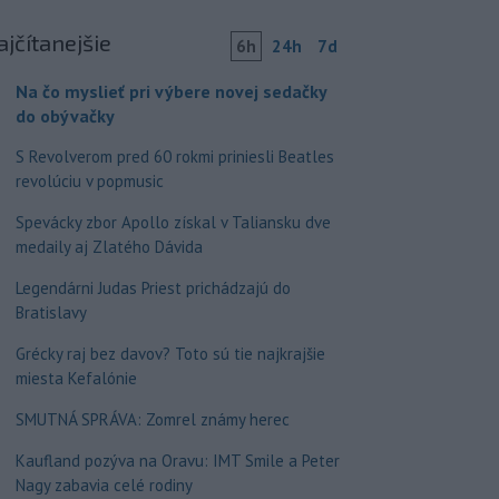
ajčítanejšie
6h
24h
7d
Na čo myslieť pri výbere novej sedačky
do obývačky
S Revolverom pred 60 rokmi priniesli Beatles
revolúciu v popmusic
Spevácky zbor Apollo získal v Taliansku dve
medaily aj Zlatého Dávida
Legendárni Judas Priest prichádzajú do
Bratislavy
Grécky raj bez davov? Toto sú tie najkrajšie
miesta Kefalónie
SMUTNÁ SPRÁVA: Zomrel známy herec
Kaufland pozýva na Oravu: IMT Smile a Peter
Nagy zabavia celé rodiny