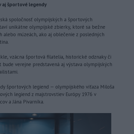
v aj športové legendy
nská spoločnosť olympijských a športových
taví unikátne olympijské zbierky, ktoré sa bežne
h alebo múzeách, ako aj oblečenie z posledných
ina.
le, vzácna športová filatelia, historické odznaky či
t bude verejne predstavená aj výstava olympijských
listami.
dy športových legiend — olympijského víťaza Miloša
ových legiend z majstrovstiev Európy 1976 v
ov a Jána Pivarníka.