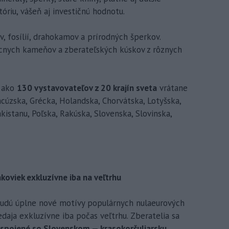
tóriu, vášeň aj investičnú hodnotu.
ov, fosílií, drahokamov a prírodných šperkov.
cnych kameňov a zberateľských kúskov z rôznych
c ako
130 vystavovateľov z 20 krajín sveta
vrátane
ancúzska, Grécka, Holandska, Chorvátska, Lotyšska,
istanu, Poľska, Rakúska, Slovenska, Slovinska,
oviek exkluzívne iba na veľtrhu
 budú úplne nové motívy populárnych nulaeurových
aja exkluzívne iba počas veľtrhu. Zberatelia sa
 spojené so Slovenskom — krasokorčuliarsku