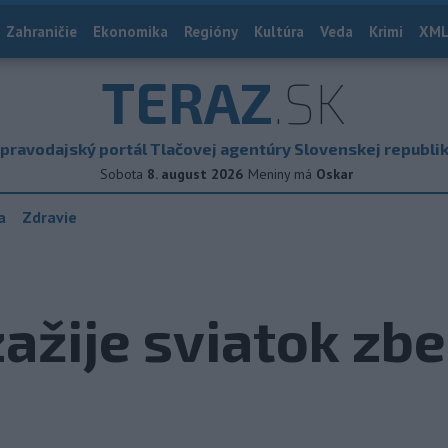
Zahraničie
Ekonomika
Regióny
Kultúra
Veda
Krimi
XML
TERAZ
.SK
pravodajský portál Tlačovej agentúry Slovenskej republi
Sobota
8. august 2026
Meniny má
Oskar
a
Zdravie
zažije sviatok zb