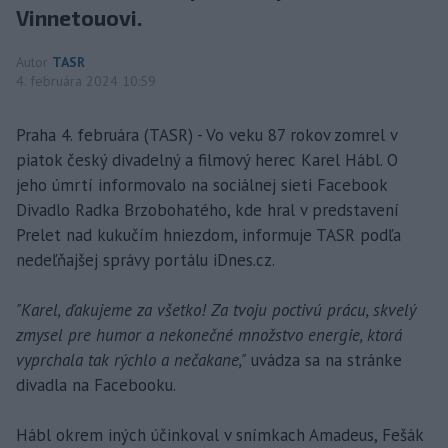
Vinnetouovi.
Autor
TASR
4. februára 2024 10:59
Praha 4. februára (TASR) - Vo veku 87 rokov zomrel v
piatok český divadelný a filmový herec Karel Hábl. O
jeho úmrtí informovalo na sociálnej sieti Facebook
Divadlo Radka Brzobohatého, kde hral v predstavení
Prelet nad kukučím hniezdom, informuje TASR podľa
nedeľňajšej správy portálu iDnes.cz.
"Karel, ďakujeme za všetko! Za tvoju poctivú prácu, skvelý
zmysel pre humor a nekonečné množstvo energie, ktorá
vyprchala tak rýchlo a nečakane,"
uvádza sa na stránke
divadla na Facebooku.
Hábl okrem iných účinkoval v snímkach Amadeus, Fešák