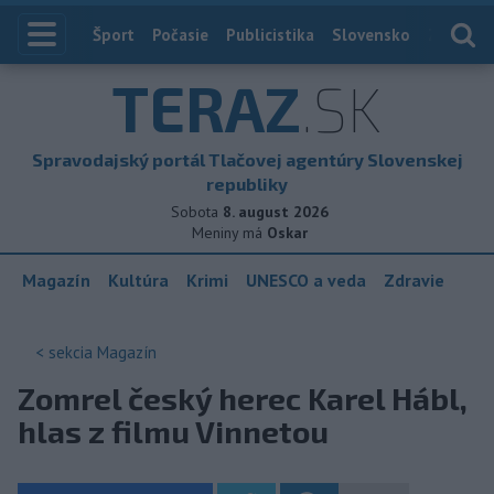
Index
Šport
Počasie
Publicistika
Slovensko
Zahranič
TERAZ
.SK
Spravodajský portál Tlačovej agentúry Slovenskej
republiky
Sobota
8. august 2026
Meniny má
Oskar
Magazín
Kultúra
Krimi
UNESCO a veda
Zdravie
< sekcia
Magazín
Zomrel český herec Karel Hábl,
hlas z filmu Vinnetou