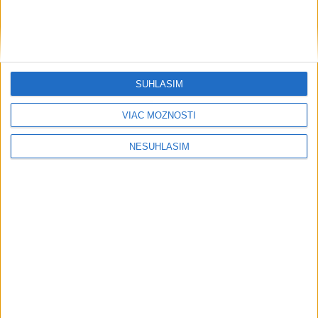
....
SÚHLASÍM
....
VIAC MOŽNOSTÍ
NESÚHLASÍM