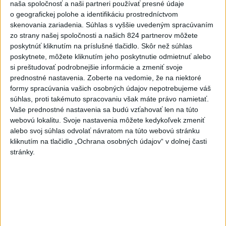
osoba
naša spoločnosť a naši partneri používať presné údaje
dnes 15:42
o geografickej polohe a identifikáciu prostredníctvom
skenovania zariadenia. Súhlas s vyššie uvedeným spracúvaním
Práve teraz
zo strany našej spoločnosti a našich 824 partnerov môžete
poskytnúť kliknutím na príslušné tlačidlo. Skôr než súhlas
-
Profesionálni hasiči z Liptovského Mikuláša, Liptovského
15:39
poskytnete, môžete kliknutím jeho poskytnutie odmietnuť alebo
Hrádku
a Mengusoviec a dobrovoľní hasiči z Važca, Východnej a
si preštudovať podrobnejšie informácie a zmeniť svoje
Štrby zasahovali v sobotu dopoludnia pri požiari humna v obci Važec
prednostné nastavenia.
Zoberte na vedomie, že na niektoré
v okrese Liptovský Mikuláš.
formy spracúvania vašich osobných údajov nepotrebujeme váš
súhlas, proti takémuto spracovaniu však máte právo namietať.
Viac
Vaše prednostné nastavenia sa budú vzťahovať len na túto
Videá a prenosy TASR TV
webovú lokalitu. Svoje nastavenia môžete kedykoľvek zmeniť
alebo svoj súhlas odvolať návratom na túto webovú stránku
Deväť Slovákov zabojuje na ME v Paríži
kliknutím na tlačidlo „Ochrana osobných údajov“ v dolnej časti
o čo najlepšie výsledky
stránky.
Viac
Najčítanejšie
6h
24h
7d