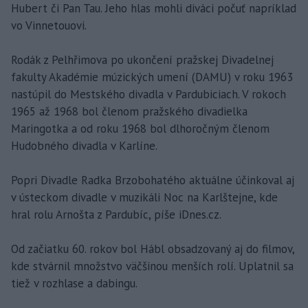
Hubert či Pan Tau. Jeho hlas mohli diváci počuť napríklad
vo Vinnetouovi.
Rodák z Pelhřimova po ukončení pražskej Divadelnej
fakulty Akadémie múzických umení (DAMU) v roku 1963
nastúpil do Mestského divadla v Pardubiciach. V rokoch
1965 až 1968 bol členom pražského divadielka
Maringotka a od roku 1968 bol dlhoročným členom
Hudobného divadla v Karlíne.
Popri Divadle Radka Brzobohatého aktuálne účinkoval aj
v ústeckom divadle v muzikáli Noc na Karlštejne, kde
hral rolu Arnošta z Pardubíc, píše iDnes.cz.
Od začiatku 60. rokov bol Hábl obsadzovaný aj do filmov,
kde stvárnil množstvo väčšinou menších rolí. Uplatnil sa
tiež v rozhlase a dabingu.