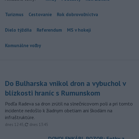
Turizmus
Cestovanie
Rok dobrovoľníctva
Dielo týždňa
Referendum
MS v hokeji
Komunálne voľby
Do Bulharska vnikol dron a vybuchol v
blízkosti hraníc s Rumunskom
Podľa Radeva sa dron zrútil na slnečnicovom poli a pri tomto
incidente nedošlo k žiadnym obetiam ani škodám na
infraštruktúre.
aktualizované
dnes 12:45
,
dnes 13:45
DOVOLENKÁRI, POZOR: Fotky z