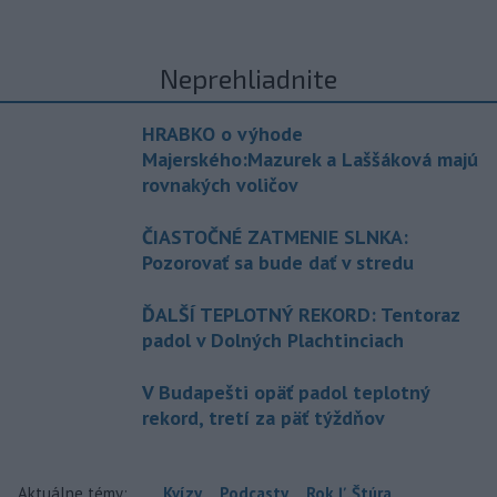
Neprehliadnite
HRABKO o výhode
Majerského:Mazurek a Laššáková majú
rovnakých voličov
ČIASTOČNÉ ZATMENIE SLNKA:
Pozorovať sa bude dať v stredu
ĎALŠÍ TEPLOTNÝ REKORD: Tentoraz
padol v Dolných Plachtinciach
V Budapešti opäť padol teplotný
rekord, tretí za päť týždňov
Aktuálne témy:
Kvízy
Podcasty
Rok Ľ.Štúra