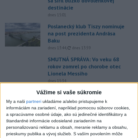
sa šíril blízko dovolenkovej
destinácie
dnes 15:01
Poslanecký klub Tiszy nominuje
na post prezidenta Andrása
Baku
aktualizované
dnes 13:44
,
dnes 13:59
SMUTNÁ SPRÁVA: Vo veku 68
rokov zomrel po chorobe otec
Lionela Messiho
dnes 15:34
V Bratislave sa v druhom
Vážime si vaše súkromie
štvrťroku predalo 652 nových
My a naši
partneri
ukladáme a/alebo pristupujeme k
bytov
informáciám na zariadení, napríklad pomocou súborov cookies,
dnes 15:10
a spracúvame osobné údaje, ako sú jedinečné identifikátory a
štandardné informácie odosielané zariadením na
POŽIAR VO VAŽCI: Zasahovali
personalizovanú reklamu a obsah, meranie reklamy a obsahu,
profesionáli, zranila sa jedna
prieskumy publika a vývoj služieb.
S vaším povolením môže