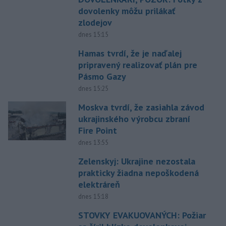
dovolenky môžu prilákať
zlodejov
dnes 15:15
Hamas tvrdí, že je naďalej
pripravený realizovať plán pre
Pásmo Gazy
dnes 15:25
Moskva tvrdí, že zasiahla závod
ukrajinského výrobcu zbraní
Fire Point
dnes 13:55
Zelenskyj: Ukrajine nezostala
prakticky žiadna nepoškodená
elektráreň
dnes 15:18
STOVKY EVAKUOVANÝCH: Požiar