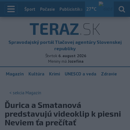
27
°C
Index
Šport
Počasie
Publicistika
Slovensko
Zahranič
TERAZ
.SK
Spravodajský portál Tlačovej agentúry Slovenskej
republiky
Štvrtok
6. august 2026
Meniny má
Jozefína
Magazín
Kultúra
Krimi
UNESCO a veda
Zdravie
< sekcia
Magazín
Ďurica a Smatanová
predstavujú videoklip k piesni
Neviem ťa prečítať