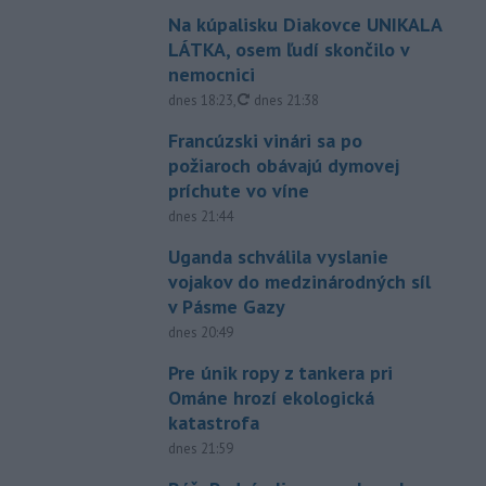
Na kúpalisku Diakovce UNIKALA
LÁTKA, osem ľudí skončilo v
nemocnici
aktualizované
dnes 18:23
,
dnes 21:38
Francúzski vinári sa po
požiaroch obávajú dymovej
príchute vo víne
dnes 21:44
Uganda schválila vyslanie
vojakov do medzinárodných síl
v Pásme Gazy
dnes 20:49
Pre únik ropy z tankera pri
Ománe hrozí ekologická
katastrofa
dnes 21:59