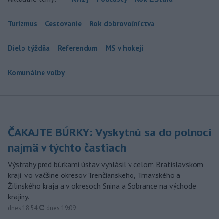
Turizmus
Cestovanie
Rok dobrovoľníctva
Dielo týždňa
Referendum
MS v hokeji
Komunálne voľby
ČAKAJTE BÚRKY: Vyskytnú sa do polnoci
najmä v týchto častiach
Výstrahy pred búrkami ústav vyhlásil v celom Bratislavskom
kraji, vo väčšine okresov Trenčianskeho, Trnavského a
Žilinského kraja a v okresoch Snina a Sobrance na východe
krajiny.
aktualizované
dnes 18:54
,
dnes 19:09