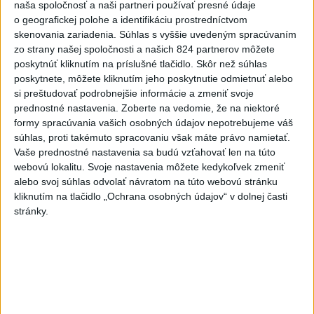
naša spoločnosť a naši partneri používať presné údaje
aktualizované
dnes 16:28
,
dnes 19:55
o geografickej polohe a identifikáciu prostredníctvom
skenovania zariadenia. Súhlas s vyššie uvedeným spracúvaním
Práve teraz
zo strany našej spoločnosti a našich 824 partnerov môžete
poskytnúť kliknutím na príslušné tlačidlo. Skôr než súhlas
-
Pri pobreží Ománu hrozí ekologická katastrofa pre únik
21:58
poskytnete, môžete kliknutím jeho poskytnutie odmietnuť alebo
čoraz
väčšieho množstva ropy z tankera, ktorý narazil na plytčinu v
si preštudovať podrobnejšie informácie a zmeniť svoje
blízkosti prírodnej rezervácie.
prednostné nastavenia.
Zoberte na vedomie, že na niektoré
formy spracúvania vašich osobných údajov nepotrebujeme váš
Viac
súhlas, proti takémuto spracovaniu však máte právo namietať.
Videá a prenosy TASR TV
Vaše prednostné nastavenia sa budú vzťahovať len na túto
webovú lokalitu. Svoje nastavenia môžete kedykoľvek zmeniť
Deväť Slovákov zabojuje na ME v Paríži
alebo svoj súhlas odvolať návratom na túto webovú stránku
o čo najlepšie výsledky
kliknutím na tlačidlo „Ochrana osobných údajov“ v dolnej časti
stránky.
Viac
Najčítanejšie
6h
24h
7d
ÚPLNÉ ZATMENIE SLNKA: Časť Európy
1