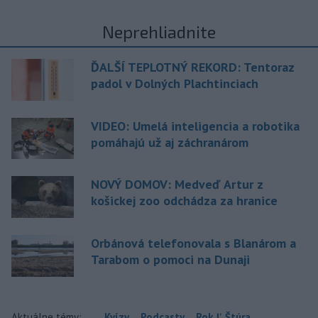
Neprehliadnite
ĎALŠÍ TEPLOTNÝ REKORD: Tentoraz
padol v Dolných Plachtinciach
VIDEO: Umelá inteligencia a robotika
pomáhajú už aj záchranárom
NOVÝ DOMOV: Medveď Artur z
košickej zoo odchádza za hranice
Orbánová telefonovala s Blanárom a
Tarabom o pomoci na Dunaji
Aktuálne témy:
Kvízy
Podcasty
Rok Ľ.Štúra