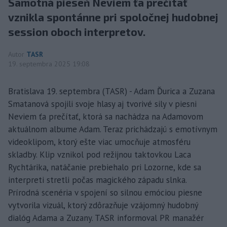
Samotná pieseň Neviem ťa prečítať
vznikla spontánne pri spoločnej hudobnej
session oboch interpretov.
Autor
TASR
19. septembra 2025 19:08
Bratislava 19. septembra (TASR) - Adam Ďurica a Zuzana
Smatanová spojili svoje hlasy aj tvorivé sily v piesni
Neviem ťa prečítať, ktorá sa nachádza na Adamovom
aktuálnom albume Adam. Teraz prichádzajú s emotívnym
videoklipom, ktorý ešte viac umocňuje atmosféru
skladby. Klip vznikol pod režijnou taktovkou Laca
Rychtárika, natáčanie prebiehalo pri Lozorne, kde sa
interpreti stretli počas magického západu slnka.
Prírodná scenéria v spojení so silnou emóciou piesne
vytvorila vizuál, ktorý zdôrazňuje vzájomný hudobný
dialóg Adama a Zuzany. TASR informoval PR manažér