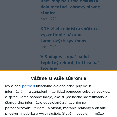
Ráž: Podpísali sme zmluvu k
dokumentácii obnovy hlavnej
stanice
dnes 15:26
KDH žiada ministra vnútra o
vysvetlenie nákupu
kamerových systémov
dnes 17:40
V Budapešti opäť padol
teplotný rekord, tretí za päť
týždňov
dnes 19:15
Vážime si vaše súkromie
Twente deklasovalo DAC 6:0 v
My a naši
partneri
ukladáme a/alebo pristupujeme k
prvom zápase 3. predkola
informáciám na zariadení, napríklad pomocou súborov cookies,
dnes 22:03
a spracúvame osobné údaje, ako sú jedinečné identifikátory a
štandardné informácie odosielané zariadením na
Slovenskí hádzanári zdolali
personalizovanú reklamu a obsah, meranie reklamy a obsahu,
prieskumy publika a vývoj služieb.
S vaším povolením môže
Taliansko 38:37