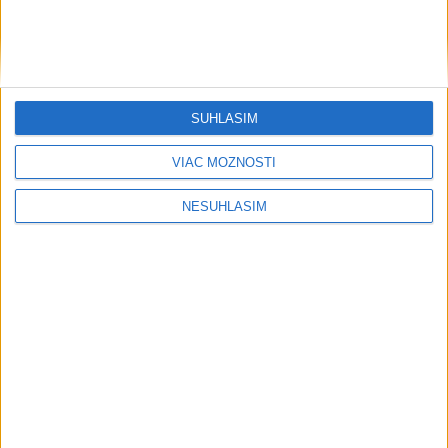
....
SÚHLASÍM
VIAC MOŽNOSTÍ
NESÚHLASÍM
....