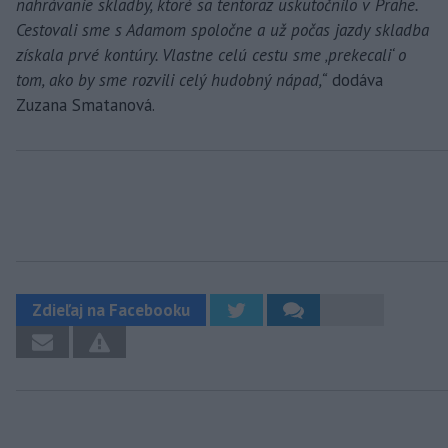
nahrávanie skladby, ktoré sa tentoraz uskutočnilo v Prahe.
Cestovali sme s Adamom spoločne a už počas jazdy skladba
získala prvé kontúry. Vlastne celú cestu sme ‚prekecali‘ o
tom, ako by sme rozvili celý hudobný nápad,“
dodáva
Zuzana Smatanová.
Zdieľaj na Facebooku